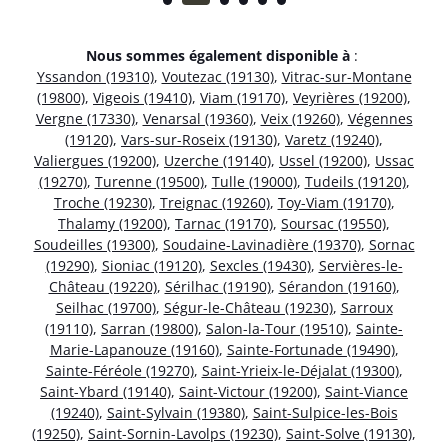
Nous sommes également disponible à
:
Yssandon (19310)
,
Voutezac (19130)
,
Vitrac-sur-Montane
(19800)
,
Vigeois (19410)
,
Viam (19170)
,
Veyrières (19200)
,
Vergne (17330)
,
Venarsal (19360)
,
Veix (19260)
,
Végennes
(19120)
,
Vars-sur-Roseix (19130)
,
Varetz (19240)
,
Valiergues (19200)
,
Uzerche (19140)
,
Ussel (19200)
,
Ussac
(19270)
,
Turenne (19500)
,
Tulle (19000)
,
Tudeils (19120)
,
Troche (19230)
,
Treignac (19260)
,
Toy-Viam (19170)
,
Thalamy (19200)
,
Tarnac (19170)
,
Soursac (19550)
,
Soudeilles (19300)
,
Soudaine-Lavinadière (19370)
,
Sornac
(19290)
,
Sioniac (19120)
,
Sexcles (19430)
,
Servières-le-
Château (19220)
,
Sérilhac (19190)
,
Sérandon (19160)
,
Seilhac (19700)
,
Ségur-le-Château (19230)
,
Sarroux
(19110)
,
Sarran (19800)
,
Salon-la-Tour (19510)
,
Sainte-
Marie-Lapanouze (19160)
,
Sainte-Fortunade (19490)
,
Sainte-Féréole (19270)
,
Saint-Yrieix-le-Déjalat (19300)
,
Saint-Ybard (19140)
,
Saint-Victour (19200)
,
Saint-Viance
(19240)
,
Saint-Sylvain (19380)
,
Saint-Sulpice-les-Bois
(19250)
,
Saint-Sornin-Lavolps (19230)
,
Saint-Solve (19130)
,