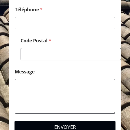
a
i
Téléphone
*
l
Code Postal
*
Message
ENVOYER