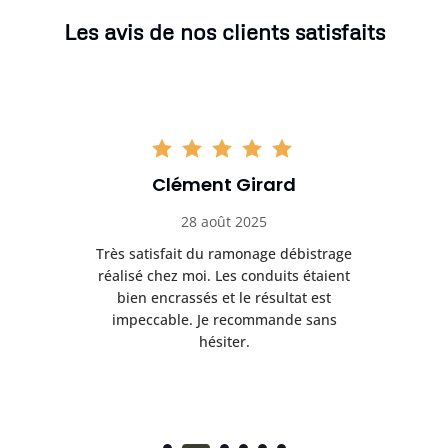
Les avis de nos clients satisfaits
Clément Girard
28 août 2025
e
Très satisfait du ramonage débistrage
née.
réalisé chez moi. Les conduits étaient
déb
et
bien encrassés et le résultat est
ret
 et
impeccable. Je recommande sans
hésiter.