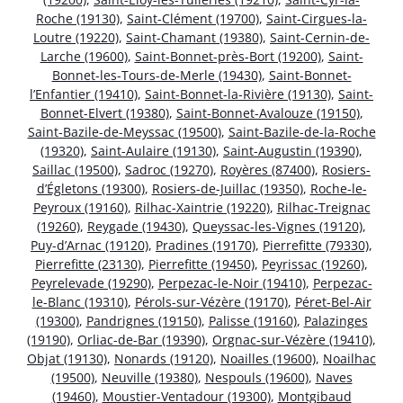
Roche (19130)
,
Saint-Clément (19700)
,
Saint-Cirgues-la-
Loutre (19220)
,
Saint-Chamant (19380)
,
Saint-Cernin-de-
Larche (19600)
,
Saint-Bonnet-près-Bort (19200)
,
Saint-
Bonnet-les-Tours-de-Merle (19430)
,
Saint-Bonnet-
l’Enfantier (19410)
,
Saint-Bonnet-la-Rivière (19130)
,
Saint-
Bonnet-Elvert (19380)
,
Saint-Bonnet-Avalouze (19150)
,
Saint-Bazile-de-Meyssac (19500)
,
Saint-Bazile-de-la-Roche
(19320)
,
Saint-Aulaire (19130)
,
Saint-Augustin (19390)
,
Saillac (19500)
,
Sadroc (19270)
,
Royères (87400)
,
Rosiers-
d’Égletons (19300)
,
Rosiers-de-Juillac (19350)
,
Roche-le-
Peyroux (19160)
,
Rilhac-Xaintrie (19220)
,
Rilhac-Treignac
(19260)
,
Reygade (19430)
,
Queyssac-les-Vignes (19120)
,
Puy-d’Arnac (19120)
,
Pradines (19170)
,
Pierrefitte (79330)
,
Pierrefitte (23130)
,
Pierrefitte (19450)
,
Peyrissac (19260)
,
Peyrelevade (19290)
,
Perpezac-le-Noir (19410)
,
Perpezac-
le-Blanc (19310)
,
Pérols-sur-Vézère (19170)
,
Péret-Bel-Air
(19300)
,
Pandrignes (19150)
,
Palisse (19160)
,
Palazinges
(19190)
,
Orliac-de-Bar (19390)
,
Orgnac-sur-Vézère (19410)
,
Objat (19130)
,
Nonards (19120)
,
Noailles (19600)
,
Noailhac
(19500)
,
Neuville (19380)
,
Nespouls (19600)
,
Naves
(19460)
,
Moustier-Ventadour (19300)
,
Montgibaud