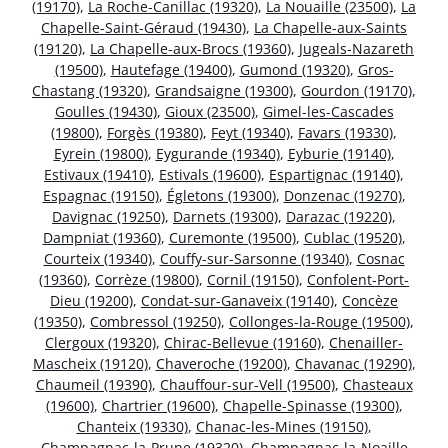
(19170)
,
La Roche-Canillac (19320)
,
La Nouaille (23500)
,
La
Chapelle-Saint-Géraud (19430)
,
La Chapelle-aux-Saints
(19120)
,
La Chapelle-aux-Brocs (19360)
,
Jugeals-Nazareth
(19500)
,
Hautefage (19400)
,
Gumond (19320)
,
Gros-
Chastang (19320)
,
Grandsaigne (19300)
,
Gourdon (19170)
,
Goulles (19430)
,
Gioux (23500)
,
Gimel-les-Cascades
(19800)
,
Forgès (19380)
,
Feyt (19340)
,
Favars (19330)
,
Eyrein (19800)
,
Eygurande (19340)
,
Eyburie (19140)
,
Estivaux (19410)
,
Estivals (19600)
,
Espartignac (19140)
,
Espagnac (19150)
,
Égletons (19300)
,
Donzenac (19270)
,
Davignac (19250)
,
Darnets (19300)
,
Darazac (19220)
,
Dampniat (19360)
,
Curemonte (19500)
,
Cublac (19520)
,
Courteix (19340)
,
Couffy-sur-Sarsonne (19340)
,
Cosnac
(19360)
,
Corrèze (19800)
,
Cornil (19150)
,
Confolent-Port-
Dieu (19200)
,
Condat-sur-Ganaveix (19140)
,
Concèze
(19350)
,
Combressol (19250)
,
Collonges-la-Rouge (19500)
,
Clergoux (19320)
,
Chirac-Bellevue (19160)
,
Chenailler-
Mascheix (19120)
,
Chaveroche (19200)
,
Chavanac (19290)
,
Chaumeil (19390)
,
Chauffour-sur-Vell (19500)
,
Chasteaux
(19600)
,
Chartrier (19600)
,
Chapelle-Spinasse (19300)
,
Chanteix (19330)
,
Chanac-les-Mines (19150)
,
Champagnac-la-Prune (19320)
,
Champagnac-la-Noaille