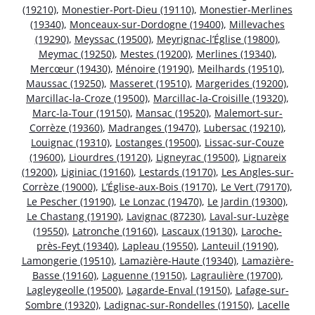
(19210)
,
Monestier-Port-Dieu (19110)
,
Monestier-Merlines
(19340)
,
Monceaux-sur-Dordogne (19400)
,
Millevaches
(19290)
,
Meyssac (19500)
,
Meyrignac-l’Église (19800)
,
Meymac (19250)
,
Mestes (19200)
,
Merlines (19340)
,
Mercœur (19430)
,
Ménoire (19190)
,
Meilhards (19510)
,
Maussac (19250)
,
Masseret (19510)
,
Margerides (19200)
,
Marcillac-la-Croze (19500)
,
Marcillac-la-Croisille (19320)
,
Marc-la-Tour (19150)
,
Mansac (19520)
,
Malemort-sur-
Corrèze (19360)
,
Madranges (19470)
,
Lubersac (19210)
,
Louignac (19310)
,
Lostanges (19500)
,
Lissac-sur-Couze
(19600)
,
Liourdres (19120)
,
Ligneyrac (19500)
,
Lignareix
(19200)
,
Liginiac (19160)
,
Lestards (19170)
,
Les Angles-sur-
Corrèze (19000)
,
L’Église-aux-Bois (19170)
,
Le Vert (79170)
,
Le Pescher (19190)
,
Le Lonzac (19470)
,
Le Jardin (19300)
,
Le Chastang (19190)
,
Lavignac (87230)
,
Laval-sur-Luzège
(19550)
,
Latronche (19160)
,
Lascaux (19130)
,
Laroche-
près-Feyt (19340)
,
Lapleau (19550)
,
Lanteuil (19190)
,
Lamongerie (19510)
,
Lamazière-Haute (19340)
,
Lamazière-
Basse (19160)
,
Laguenne (19150)
,
Lagraulière (19700)
,
Lagleygeolle (19500)
,
Lagarde-Enval (19150)
,
Lafage-sur-
Sombre (19320)
,
Ladignac-sur-Rondelles (19150)
,
Lacelle