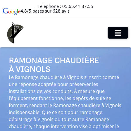
Téléphone :
05.65.41.37.55
4.8/5 basés sur 628 avis
RAMONAGE CHAUDIÈRE
À VIGNOLS
Le Ramonage chaudière à Vignols s’inscrit comme
une réponse adaptée pour préserver les
installations de vos conduits. À mesure que
l’équipement fonctionne, les dépôts de suie se
forment, rendant le Ramonage chaudière à Vignols
indispensable. Que ce soit pour ramonage
débistrage à Vignols ou tout autre Ramonage
chaudière, chaque intervention vise à optimiser le