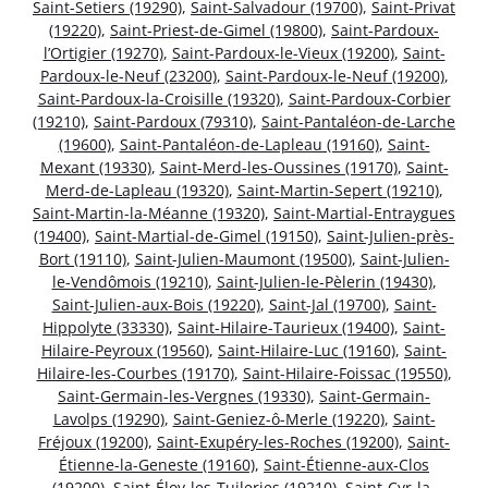
Saint-Setiers (19290)
,
Saint-Salvadour (19700)
,
Saint-Privat
(19220)
,
Saint-Priest-de-Gimel (19800)
,
Saint-Pardoux-
l’Ortigier (19270)
,
Saint-Pardoux-le-Vieux (19200)
,
Saint-
Pardoux-le-Neuf (23200)
,
Saint-Pardoux-le-Neuf (19200)
,
Saint-Pardoux-la-Croisille (19320)
,
Saint-Pardoux-Corbier
(19210)
,
Saint-Pardoux (79310)
,
Saint-Pantaléon-de-Larche
(19600)
,
Saint-Pantaléon-de-Lapleau (19160)
,
Saint-
Mexant (19330)
,
Saint-Merd-les-Oussines (19170)
,
Saint-
Merd-de-Lapleau (19320)
,
Saint-Martin-Sepert (19210)
,
Saint-Martin-la-Méanne (19320)
,
Saint-Martial-Entraygues
(19400)
,
Saint-Martial-de-Gimel (19150)
,
Saint-Julien-près-
Bort (19110)
,
Saint-Julien-Maumont (19500)
,
Saint-Julien-
le-Vendômois (19210)
,
Saint-Julien-le-Pèlerin (19430)
,
Saint-Julien-aux-Bois (19220)
,
Saint-Jal (19700)
,
Saint-
Hippolyte (33330)
,
Saint-Hilaire-Taurieux (19400)
,
Saint-
Hilaire-Peyroux (19560)
,
Saint-Hilaire-Luc (19160)
,
Saint-
Hilaire-les-Courbes (19170)
,
Saint-Hilaire-Foissac (19550)
,
Saint-Germain-les-Vergnes (19330)
,
Saint-Germain-
Lavolps (19290)
,
Saint-Geniez-ô-Merle (19220)
,
Saint-
Fréjoux (19200)
,
Saint-Exupéry-les-Roches (19200)
,
Saint-
Étienne-la-Geneste (19160)
,
Saint-Étienne-aux-Clos
(19200)
,
Saint-Éloy-les-Tuileries (19210)
,
Saint-Cyr-la-