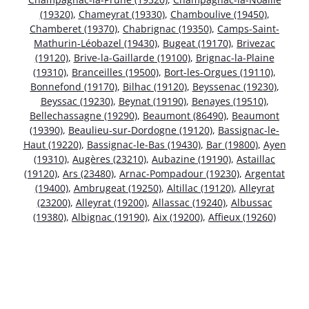
(19320)
,
Chameyrat (19330)
,
Chamboulive (19450)
,
Chamberet (19370)
,
Chabrignac (19350)
,
Camps-Saint-
Mathurin-Léobazel (19430)
,
Bugeat (19170)
,
Brivezac
(19120)
,
Brive-la-Gaillarde (19100)
,
Brignac-la-Plaine
(19310)
,
Branceilles (19500)
,
Bort-les-Orgues (19110)
,
Bonnefond (19170)
,
Bilhac (19120)
,
Beyssenac (19230)
,
Beyssac (19230)
,
Beynat (19190)
,
Benayes (19510)
,
Bellechassagne (19290)
,
Beaumont (86490)
,
Beaumont
(19390)
,
Beaulieu-sur-Dordogne (19120)
,
Bassignac-le-
Haut (19220)
,
Bassignac-le-Bas (19430)
,
Bar (19800)
,
Ayen
(19310)
,
Augères (23210)
,
Aubazine (19190)
,
Astaillac
(19120)
,
Ars (23480)
,
Arnac-Pompadour (19230)
,
Argentat
(19400)
,
Ambrugeat (19250)
,
Altillac (19120)
,
Alleyrat
(23200)
,
Alleyrat (19200)
,
Allassac (19240)
,
Albussac
(19380)
,
Albignac (19190)
,
Aix (19200)
,
Affieux (19260)