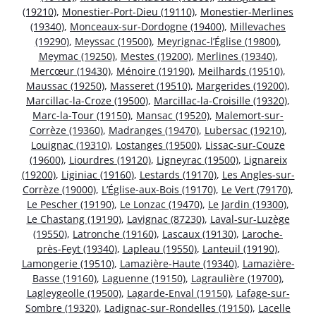
(19210)
,
Monestier-Port-Dieu (19110)
,
Monestier-Merlines
(19340)
,
Monceaux-sur-Dordogne (19400)
,
Millevaches
(19290)
,
Meyssac (19500)
,
Meyrignac-l’Église (19800)
,
Meymac (19250)
,
Mestes (19200)
,
Merlines (19340)
,
Mercœur (19430)
,
Ménoire (19190)
,
Meilhards (19510)
,
Maussac (19250)
,
Masseret (19510)
,
Margerides (19200)
,
Marcillac-la-Croze (19500)
,
Marcillac-la-Croisille (19320)
,
Marc-la-Tour (19150)
,
Mansac (19520)
,
Malemort-sur-
Corrèze (19360)
,
Madranges (19470)
,
Lubersac (19210)
,
Louignac (19310)
,
Lostanges (19500)
,
Lissac-sur-Couze
(19600)
,
Liourdres (19120)
,
Ligneyrac (19500)
,
Lignareix
(19200)
,
Liginiac (19160)
,
Lestards (19170)
,
Les Angles-sur-
Corrèze (19000)
,
L’Église-aux-Bois (19170)
,
Le Vert (79170)
,
Le Pescher (19190)
,
Le Lonzac (19470)
,
Le Jardin (19300)
,
Le Chastang (19190)
,
Lavignac (87230)
,
Laval-sur-Luzège
(19550)
,
Latronche (19160)
,
Lascaux (19130)
,
Laroche-
près-Feyt (19340)
,
Lapleau (19550)
,
Lanteuil (19190)
,
Lamongerie (19510)
,
Lamazière-Haute (19340)
,
Lamazière-
Basse (19160)
,
Laguenne (19150)
,
Lagraulière (19700)
,
Lagleygeolle (19500)
,
Lagarde-Enval (19150)
,
Lafage-sur-
Sombre (19320)
,
Ladignac-sur-Rondelles (19150)
,
Lacelle