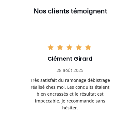
Nos clients témoignent
Clément Girard
28 août 2025
e
Très satisfait du ramonage débistrage
née.
réalisé chez moi. Les conduits étaient
déb
et
bien encrassés et le résultat est
ret
 et
impeccable. Je recommande sans
hésiter.