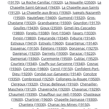
(19170)
,
La Roche-Canillac (19320)
,
La Nouaille (23500)
,
La
Chapelle-Saint-Géraud (19430)
,
La Chapelle-aux-Saints
(19120)
,
La Chapelle-aux-Brocs (19360)
,
Jugeals-Nazareth
(19500)
,
Hautefage (19400)
,
Gumond (19320)
,
Gros-
Chastang (19320)
,
Grandsaigne (19300)
,
Gourdon (19170)
,
Goulles (19430)
,
Gioux (23500)
,
Gimel-les-Cascades
(19800)
,
Forgès (19380)
,
Feyt (19340)
,
Favars (19330)
,
Eyrein (19800)
,
Eygurande (19340)
,
Eyburie (19140)
,
Estivaux (19410)
,
Estivals (19600)
,
Espartignac (19140)
,
Espagnac (19150)
,
Égletons (19300)
,
Donzenac (19270)
,
Davignac (19250)
,
Darnets (19300)
,
Darazac (19220)
,
Dampniat (19360)
,
Curemonte (19500)
,
Cublac (19520)
,
Courteix (19340)
,
Couffy-sur-Sarsonne (19340)
,
Cosnac
(19360)
,
Corrèze (19800)
,
Cornil (19150)
,
Confolent-Port-
Dieu (19200)
,
Condat-sur-Ganaveix (19140)
,
Concèze
(19350)
,
Combressol (19250)
,
Collonges-la-Rouge (19500)
,
Clergoux (19320)
,
Chirac-Bellevue (19160)
,
Chenailler-
Mascheix (19120)
,
Chaveroche (19200)
,
Chavanac (19290)
,
Chaumeil (19390)
,
Chauffour-sur-Vell (19500)
,
Chasteaux
(19600)
,
Chartrier (19600)
,
Chapelle-Spinasse (19300)
,
Chanteix (19330)
,
Chanac-les-Mines (19150)
,