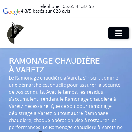
Téléphone :
05.65.41.37.55
4.8/5 basés sur 628 avis
RAMONAGE CHAUDIÈRE
À VARETZ
Le Ramonage chaudière à Varetz s’inscrit comme
une démarche essentielle pour assurer la sécurité
de vos conduits. Avec le temps, les résidus
s’accumulent, rendant le Ramonage chaudière à
Varetz nécessaire. Que ce soit pour ramonage
débistrage à Varetz ou tout autre Ramonage
chaudière, chaque opération vise à restaurer les
performances. Le Ramonage chaudière à Varetz ne