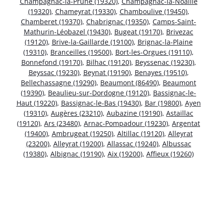
Champagnac-la-Prune (19320)
,
Champagnac-la-Noaille
(19320)
,
Chameyrat (19330)
,
Chamboulive (19450)
,
Chamberet (19370)
,
Chabrignac (19350)
,
Camps-Saint-
Mathurin-Léobazel (19430)
,
Bugeat (19170)
,
Brivezac
(19120)
,
Brive-la-Gaillarde (19100)
,
Brignac-la-Plaine
(19310)
,
Branceilles (19500)
,
Bort-les-Orgues (19110)
,
Bonnefond (19170)
,
Bilhac (19120)
,
Beyssenac (19230)
,
Beyssac (19230)
,
Beynat (19190)
,
Benayes (19510)
,
Bellechassagne (19290)
,
Beaumont (86490)
,
Beaumont
(19390)
,
Beaulieu-sur-Dordogne (19120)
,
Bassignac-le-
Haut (19220)
,
Bassignac-le-Bas (19430)
,
Bar (19800)
,
Ayen
(19310)
,
Augères (23210)
,
Aubazine (19190)
,
Astaillac
(19120)
,
Ars (23480)
,
Arnac-Pompadour (19230)
,
Argentat
(19400)
,
Ambrugeat (19250)
,
Altillac (19120)
,
Alleyrat
(23200)
,
Alleyrat (19200)
,
Allassac (19240)
,
Albussac
(19380)
,
Albignac (19190)
,
Aix (19200)
,
Affieux (19260)