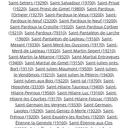
Saint-Setiers (19290)
,
Saint-Salvadour (19700)
,
Saint-Privat
(19220)
,
Saint-Priest-de-Gimel (19800)
,
Saint-Pardoux-
l’Ortigier (19270)
,
Saint-Pardoux-le-Vieux (19200)
,
Saint-
Pardoux-le-Neuf (23200)
,
Saint-Pardoux-le-Neuf (19200)
,
Saint-Pardoux-la-Croisille (19320)
,
Saint-Pardoux-Corbier
(19210)
,
Saint-Pardoux (79310)
,
Saint-Pantaléon-de-Larche
(19600)
,
Saint-Pantaléon-de-Lapleau (19160)
,
Saint-
Mexant (19330)
,
Saint-Merd-les-Oussines (19170)
,
Saint-
Merd-de-Lapleau (19320)
,
Saint-Martin-Sepert (19210)
,
Saint-Martin-la-Méanne (19320)
,
Saint-Martial-Entraygues
(19400)
,
Saint-Martial-de-Gimel (19150)
,
Saint-Julien-près-
Bort (19110)
,
Saint-Julien-Maumont (19500)
,
Saint-Julien-
le-Vendômois (19210)
,
Saint-Julien-le-Pèlerin (19430)
,
Saint-Julien-aux-Bois (19220)
,
Saint-Jal (19700)
,
Saint-
Hippolyte (33330)
,
Saint-Hilaire-Taurieux (19400)
,
Saint-
Hilaire-Peyroux (19560)
,
Saint-Hilaire-Luc (19160)
,
Saint-
Hilaire-les-Courbes (19170)
,
Saint-Hilaire-Foissac (19550)
,
Saint-Germain-les-Vergnes (19330)
,
Saint-Germain-
Lavolps (19290)
,
Saint-Geniez-ô-Merle (19220)
,
Saint-
Fréjoux (19200)
,
Saint-Exupéry-les-Roches (19200)
,
Saint-
Étienne-la-Geneste (19160)
,
Saint-Étienne-aux-Clos