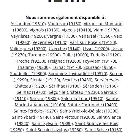
Nous sommes également disponible à
:
Yssandon (19310)
,
Voutezac (19130)
,
Vitrac-sur-Montane
(19800)
,
Vignols (19130)
,
Vigeois (19410)
,
Viam (19170)
,
Veyrières (19200)
,
Vergne (17330)
,
Venarsal (19360)
,
Veix
(19260)
,
Végennes (19120)
,
Vars-sur-Roseix (19130)
,
Valiergues (19200)
,
Uzerche (19140)
,
Ussel (19200)
,
Ussac
(19270)
,
Turenne (19500)
,
Tulle (19000)
,
Tudeils (19120)
,
Troche (19230)
,
Treignac (19260)
,
Toy-Viam (19170)
,
Thalamy (19200)
,
Tarnac (19170)
,
Soursac (19550)
,
Soudeilles (19300)
,
Soudaine-Lavinadière (19370)
,
Sornac
(19290)
,
Sioniac (19120)
,
Sexcles (19430)
,
Servières-le-
Château (19220)
,
Sérilhac (19190)
,
Sérandon (19160)
,
Seilhac (19700)
,
Ségur-le-Château (19230)
,
Sarroux
(19110)
,
Sarran (19800)
,
Salon-la-Tour (19510)
,
Sainte-
Marie-Lapanouze (19160)
,
Sainte-Fortunade (19490)
,
Sainte-Féréole (19270)
,
Saint-Yrieix-le-Déjalat (19300)
,
Saint-Ybard (19140)
,
Saint-Victour (19200)
,
Saint-Viance
(19240)
,
Saint-Sylvain (19380)
,
Saint-Sulpice-les-Bois
(19250)
,
Saint-Sornin-Lavolps (19230)
,
Saint-Solve (19130)
,