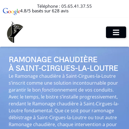
Téléphone :
05.65.41.37.55
4.8/5 basés sur 628 avis
RAMONAGE CHAUDIÈRE
À SAINT-CIRGUES-LA-LOUTRE
Le Ramonage chaudière à Saint-Cirgues-la-Loutre
s’inscrit comme une solution incontournable pour
garantir le bon fonctionnement de vos conduits.
Avec le temps, le bistre s’installe progressivement,
rendant le Ramonage chaudière à Saint-Cirgues-la-
Loutre fondamental. Que ce soit pour ramonage
débistrage à Saint-Cirgues-la-Loutre ou tout autre
Ramonage chaudière, chaque intervention a pour