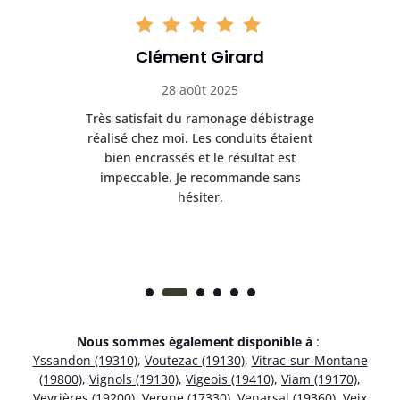
Clément Girard
28 août 2025
e
Très satisfait du ramonage débistrage
née.
réalisé chez moi. Les conduits étaient
déb
et
bien encrassés et le résultat est
ret
 et
impeccable. Je recommande sans
hésiter.
Nous sommes également disponible à
:
Yssandon (19310)
,
Voutezac (19130)
,
Vitrac-sur-Montane
(19800)
,
Vignols (19130)
,
Vigeois (19410)
,
Viam (19170)
,
Veyrières (19200)
,
Vergne (17330)
,
Venarsal (19360)
,
Veix