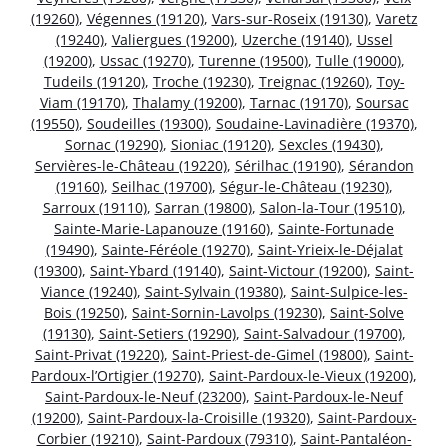
(19260)
,
Végennes (19120)
,
Vars-sur-Roseix (19130)
,
Varetz
(19240)
,
Valiergues (19200)
,
Uzerche (19140)
,
Ussel
(19200)
,
Ussac (19270)
,
Turenne (19500)
,
Tulle (19000)
,
Tudeils (19120)
,
Troche (19230)
,
Treignac (19260)
,
Toy-
Viam (19170)
,
Thalamy (19200)
,
Tarnac (19170)
,
Soursac
(19550)
,
Soudeilles (19300)
,
Soudaine-Lavinadière (19370)
,
Sornac (19290)
,
Sioniac (19120)
,
Sexcles (19430)
,
Servières-le-Château (19220)
,
Sérilhac (19190)
,
Sérandon
(19160)
,
Seilhac (19700)
,
Ségur-le-Château (19230)
,
Sarroux (19110)
,
Sarran (19800)
,
Salon-la-Tour (19510)
,
Sainte-Marie-Lapanouze (19160)
,
Sainte-Fortunade
(19490)
,
Sainte-Féréole (19270)
,
Saint-Yrieix-le-Déjalat
(19300)
,
Saint-Ybard (19140)
,
Saint-Victour (19200)
,
Saint-
Viance (19240)
,
Saint-Sylvain (19380)
,
Saint-Sulpice-les-
Bois (19250)
,
Saint-Sornin-Lavolps (19230)
,
Saint-Solve
(19130)
,
Saint-Setiers (19290)
,
Saint-Salvadour (19700)
,
Saint-Privat (19220)
,
Saint-Priest-de-Gimel (19800)
,
Saint-
Pardoux-l’Ortigier (19270)
,
Saint-Pardoux-le-Vieux (19200)
,
Saint-Pardoux-le-Neuf (23200)
,
Saint-Pardoux-le-Neuf
(19200)
,
Saint-Pardoux-la-Croisille (19320)
,
Saint-Pardoux-
Corbier (19210)
,
Saint-Pardoux (79310)
,
Saint-Pantaléon-