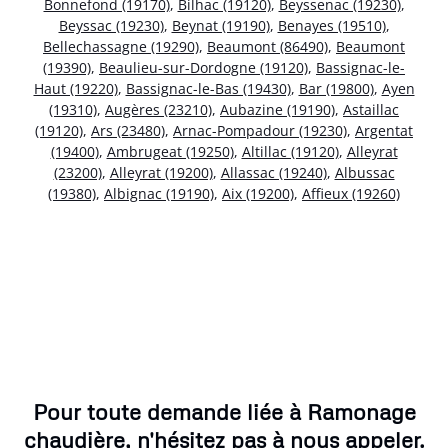
Bonnefond (19170)
,
Bilhac (19120)
,
Beyssenac (19230)
,
Beyssac (19230)
,
Beynat (19190)
,
Benayes (19510)
,
Bellechassagne (19290)
,
Beaumont (86490)
,
Beaumont
(19390)
,
Beaulieu-sur-Dordogne (19120)
,
Bassignac-le-
Haut (19220)
,
Bassignac-le-Bas (19430)
,
Bar (19800)
,
Ayen
(19310)
,
Augères (23210)
,
Aubazine (19190)
,
Astaillac
(19120)
,
Ars (23480)
,
Arnac-Pompadour (19230)
,
Argentat
(19400)
,
Ambrugeat (19250)
,
Altillac (19120)
,
Alleyrat
(23200)
,
Alleyrat (19200)
,
Allassac (19240)
,
Albussac
(19380)
,
Albignac (19190)
,
Aix (19200)
,
Affieux (19260)
Pour toute demande liée à Ramonage
chaudière, n'hésitez pas à nous appeler.