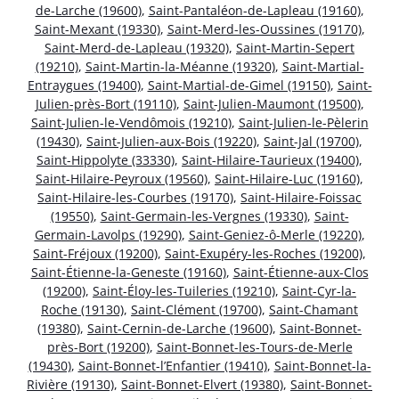
de-Larche (19600)
,
Saint-Pantaléon-de-Lapleau (19160)
,
Saint-Mexant (19330)
,
Saint-Merd-les-Oussines (19170)
,
Saint-Merd-de-Lapleau (19320)
,
Saint-Martin-Sepert
(19210)
,
Saint-Martin-la-Méanne (19320)
,
Saint-Martial-
Entraygues (19400)
,
Saint-Martial-de-Gimel (19150)
,
Saint-
Julien-près-Bort (19110)
,
Saint-Julien-Maumont (19500)
,
Saint-Julien-le-Vendômois (19210)
,
Saint-Julien-le-Pèlerin
(19430)
,
Saint-Julien-aux-Bois (19220)
,
Saint-Jal (19700)
,
Saint-Hippolyte (33330)
,
Saint-Hilaire-Taurieux (19400)
,
Saint-Hilaire-Peyroux (19560)
,
Saint-Hilaire-Luc (19160)
,
Saint-Hilaire-les-Courbes (19170)
,
Saint-Hilaire-Foissac
(19550)
,
Saint-Germain-les-Vergnes (19330)
,
Saint-
Germain-Lavolps (19290)
,
Saint-Geniez-ô-Merle (19220)
,
Saint-Fréjoux (19200)
,
Saint-Exupéry-les-Roches (19200)
,
Saint-Étienne-la-Geneste (19160)
,
Saint-Étienne-aux-Clos
(19200)
,
Saint-Éloy-les-Tuileries (19210)
,
Saint-Cyr-la-
Roche (19130)
,
Saint-Clément (19700)
,
Saint-Chamant
(19380)
,
Saint-Cernin-de-Larche (19600)
,
Saint-Bonnet-
près-Bort (19200)
,
Saint-Bonnet-les-Tours-de-Merle
(19430)
,
Saint-Bonnet-l’Enfantier (19410)
,
Saint-Bonnet-la-
Rivière (19130)
,
Saint-Bonnet-Elvert (19380)
,
Saint-Bonnet-