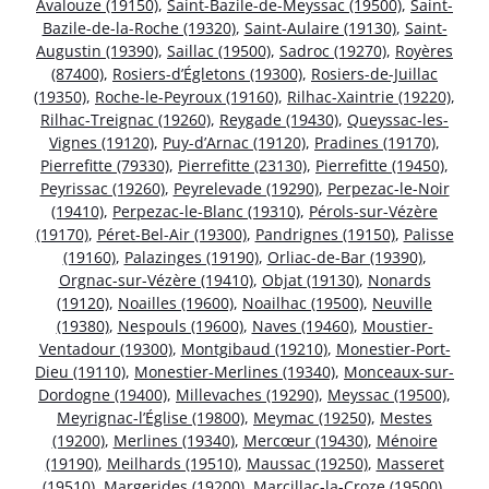
Avalouze (19150)
,
Saint-Bazile-de-Meyssac (19500)
,
Saint-
Bazile-de-la-Roche (19320)
,
Saint-Aulaire (19130)
,
Saint-
Augustin (19390)
,
Saillac (19500)
,
Sadroc (19270)
,
Royères
(87400)
,
Rosiers-d’Égletons (19300)
,
Rosiers-de-Juillac
(19350)
,
Roche-le-Peyroux (19160)
,
Rilhac-Xaintrie (19220)
,
Rilhac-Treignac (19260)
,
Reygade (19430)
,
Queyssac-les-
Vignes (19120)
,
Puy-d’Arnac (19120)
,
Pradines (19170)
,
Pierrefitte (79330)
,
Pierrefitte (23130)
,
Pierrefitte (19450)
,
Peyrissac (19260)
,
Peyrelevade (19290)
,
Perpezac-le-Noir
(19410)
,
Perpezac-le-Blanc (19310)
,
Pérols-sur-Vézère
(19170)
,
Péret-Bel-Air (19300)
,
Pandrignes (19150)
,
Palisse
(19160)
,
Palazinges (19190)
,
Orliac-de-Bar (19390)
,
Orgnac-sur-Vézère (19410)
,
Objat (19130)
,
Nonards
(19120)
,
Noailles (19600)
,
Noailhac (19500)
,
Neuville
(19380)
,
Nespouls (19600)
,
Naves (19460)
,
Moustier-
Ventadour (19300)
,
Montgibaud (19210)
,
Monestier-Port-
Dieu (19110)
,
Monestier-Merlines (19340)
,
Monceaux-sur-
Dordogne (19400)
,
Millevaches (19290)
,
Meyssac (19500)
,
Meyrignac-l’Église (19800)
,
Meymac (19250)
,
Mestes
(19200)
,
Merlines (19340)
,
Mercœur (19430)
,
Ménoire
(19190)
,
Meilhards (19510)
,
Maussac (19250)
,
Masseret
(19510)
,
Margerides (19200)
,
Marcillac-la-Croze (19500)
,