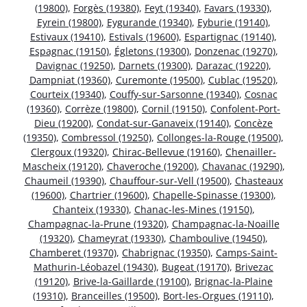
(19800)
,
Forgès (19380)
,
Feyt (19340)
,
Favars (19330)
,
Eyrein (19800)
,
Eygurande (19340)
,
Eyburie (19140)
,
Estivaux (19410)
,
Estivals (19600)
,
Espartignac (19140)
,
Espagnac (19150)
,
Égletons (19300)
,
Donzenac (19270)
,
Davignac (19250)
,
Darnets (19300)
,
Darazac (19220)
,
Dampniat (19360)
,
Curemonte (19500)
,
Cublac (19520)
,
Courteix (19340)
,
Couffy-sur-Sarsonne (19340)
,
Cosnac
(19360)
,
Corrèze (19800)
,
Cornil (19150)
,
Confolent-Port-
Dieu (19200)
,
Condat-sur-Ganaveix (19140)
,
Concèze
(19350)
,
Combressol (19250)
,
Collonges-la-Rouge (19500)
,
Clergoux (19320)
,
Chirac-Bellevue (19160)
,
Chenailler-
Mascheix (19120)
,
Chaveroche (19200)
,
Chavanac (19290)
,
Chaumeil (19390)
,
Chauffour-sur-Vell (19500)
,
Chasteaux
(19600)
,
Chartrier (19600)
,
Chapelle-Spinasse (19300)
,
Chanteix (19330)
,
Chanac-les-Mines (19150)
,
Champagnac-la-Prune (19320)
,
Champagnac-la-Noaille
(19320)
,
Chameyrat (19330)
,
Chamboulive (19450)
,
Chamberet (19370)
,
Chabrignac (19350)
,
Camps-Saint-
Mathurin-Léobazel (19430)
,
Bugeat (19170)
,
Brivezac
(19120)
,
Brive-la-Gaillarde (19100)
,
Brignac-la-Plaine
(19310)
,
Branceilles (19500)
,
Bort-les-Orgues (19110)
,