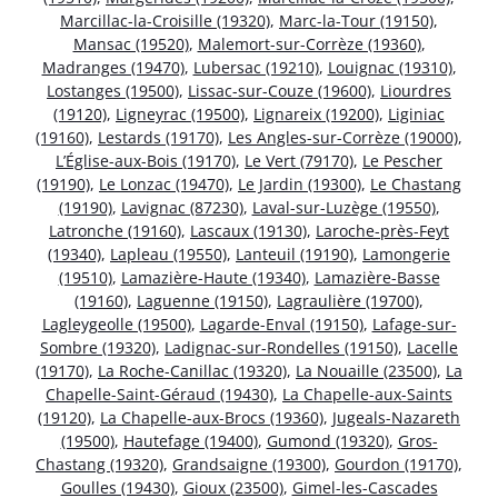
Marcillac-la-Croisille (19320)
,
Marc-la-Tour (19150)
,
Mansac (19520)
,
Malemort-sur-Corrèze (19360)
,
Madranges (19470)
,
Lubersac (19210)
,
Louignac (19310)
,
Lostanges (19500)
,
Lissac-sur-Couze (19600)
,
Liourdres
(19120)
,
Ligneyrac (19500)
,
Lignareix (19200)
,
Liginiac
(19160)
,
Lestards (19170)
,
Les Angles-sur-Corrèze (19000)
,
L’Église-aux-Bois (19170)
,
Le Vert (79170)
,
Le Pescher
(19190)
,
Le Lonzac (19470)
,
Le Jardin (19300)
,
Le Chastang
(19190)
,
Lavignac (87230)
,
Laval-sur-Luzège (19550)
,
Latronche (19160)
,
Lascaux (19130)
,
Laroche-près-Feyt
(19340)
,
Lapleau (19550)
,
Lanteuil (19190)
,
Lamongerie
(19510)
,
Lamazière-Haute (19340)
,
Lamazière-Basse
(19160)
,
Laguenne (19150)
,
Lagraulière (19700)
,
Lagleygeolle (19500)
,
Lagarde-Enval (19150)
,
Lafage-sur-
Sombre (19320)
,
Ladignac-sur-Rondelles (19150)
,
Lacelle
(19170)
,
La Roche-Canillac (19320)
,
La Nouaille (23500)
,
La
Chapelle-Saint-Géraud (19430)
,
La Chapelle-aux-Saints
(19120)
,
La Chapelle-aux-Brocs (19360)
,
Jugeals-Nazareth
(19500)
,
Hautefage (19400)
,
Gumond (19320)
,
Gros-
Chastang (19320)
,
Grandsaigne (19300)
,
Gourdon (19170)
,
Goulles (19430)
,
Gioux (23500)
,
Gimel-les-Cascades