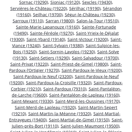
Sornac (19290)
,
Sioniac (19120)
,
Sexcles (19430)
,
Servières-le-Château (19220)
,
Sérilhac (19190)
,
Sérandon
(19160)
,
Seilhac (19700)
,
Ségur-le-Château (19230)
,
Sarroux (19110)
,
Sarran (19800)
,
Salon-la-Tour (19510)
,
Sainte-Marie-Lapanouze (19160)
,
Sainte-Fortunade
(19490)
,
Sainte-Féréole (19270)
,
Saint-Yrieix-le-Déjalat
(19300)
,
Saint-Ybard (19140)
,
Saint-Victour (19200)
,
Saint-
Viance (19240)
,
Saint-Sylvain (19380)
,
Saint-Sulpice-les-
Bois (19250)
,
Saint-Sornin-Lavolps (19230)
,
Saint-Solve
(19130)
,
Saint-Setiers (19290)
,
Saint-Salvadour (19700)
,
Saint-Privat (19220)
,
Saint-Priest-de-Gimel (19800)
,
Saint-
Pardoux-l’Ortigier (19270)
,
Saint-Pardoux-le-Vieux (19200)
,
Saint-Pardoux-le-Neuf (23200)
,
Saint-Pardoux-le-Neuf
(19200)
,
Saint-Pardoux-la-Croisille (19320)
,
Saint-Pardoux-
Corbier (19210)
,
Saint-Pardoux (79310)
,
Saint-Pantaléon-
de-Larche (19600)
,
Saint-Pantaléon-de-Lapleau (19160)
,
Saint-Mexant (19330)
,
Saint-Merd-les-Oussines (19170)
,
Saint-Merd-de-Lapleau (19320)
,
Saint-Martin-Sepert
(19210)
,
Saint-Martin-la-Méanne (19320)
,
Saint-Martial-
Entraygues (19400)
,
Saint-Martial-de-Gimel (19150)
,
Saint-
Julien-près-Bort (19110)
,
Saint-Julien-Maumont (19500)
,