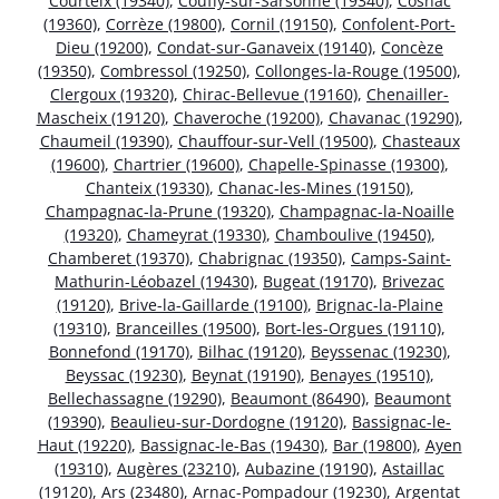
Courteix (19340)
,
Couffy-sur-Sarsonne (19340)
,
Cosnac
(19360)
,
Corrèze (19800)
,
Cornil (19150)
,
Confolent-Port-
Dieu (19200)
,
Condat-sur-Ganaveix (19140)
,
Concèze
(19350)
,
Combressol (19250)
,
Collonges-la-Rouge (19500)
,
Clergoux (19320)
,
Chirac-Bellevue (19160)
,
Chenailler-
Mascheix (19120)
,
Chaveroche (19200)
,
Chavanac (19290)
,
Chaumeil (19390)
,
Chauffour-sur-Vell (19500)
,
Chasteaux
(19600)
,
Chartrier (19600)
,
Chapelle-Spinasse (19300)
,
Chanteix (19330)
,
Chanac-les-Mines (19150)
,
Champagnac-la-Prune (19320)
,
Champagnac-la-Noaille
(19320)
,
Chameyrat (19330)
,
Chamboulive (19450)
,
Chamberet (19370)
,
Chabrignac (19350)
,
Camps-Saint-
Mathurin-Léobazel (19430)
,
Bugeat (19170)
,
Brivezac
(19120)
,
Brive-la-Gaillarde (19100)
,
Brignac-la-Plaine
(19310)
,
Branceilles (19500)
,
Bort-les-Orgues (19110)
,
Bonnefond (19170)
,
Bilhac (19120)
,
Beyssenac (19230)
,
Beyssac (19230)
,
Beynat (19190)
,
Benayes (19510)
,
Bellechassagne (19290)
,
Beaumont (86490)
,
Beaumont
(19390)
,
Beaulieu-sur-Dordogne (19120)
,
Bassignac-le-
Haut (19220)
,
Bassignac-le-Bas (19430)
,
Bar (19800)
,
Ayen
(19310)
,
Augères (23210)
,
Aubazine (19190)
,
Astaillac
(19120)
,
Ars (23480)
,
Arnac-Pompadour (19230)
,
Argentat