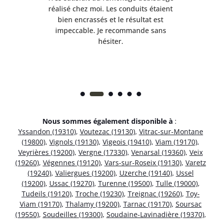
née.
réalisé chez moi. Les conduits étaient
déb
et
bien encrassés et le résultat est
ret
 et
impeccable. Je recommande sans
hésiter.
Nous sommes également disponible à
:
Yssandon (19310)
,
Voutezac (19130)
,
Vitrac-sur-Montane
(19800)
,
Vignols (19130)
,
Vigeois (19410)
,
Viam (19170)
,
Veyrières (19200)
,
Vergne (17330)
,
Venarsal (19360)
,
Veix
(19260)
,
Végennes (19120)
,
Vars-sur-Roseix (19130)
,
Varetz
(19240)
,
Valiergues (19200)
,
Uzerche (19140)
,
Ussel
(19200)
,
Ussac (19270)
,
Turenne (19500)
,
Tulle (19000)
,
Tudeils (19120)
,
Troche (19230)
,
Treignac (19260)
,
Toy-
Viam (19170)
,
Thalamy (19200)
,
Tarnac (19170)
,
Soursac
(19550)
,
Soudeilles (19300)
,
Soudaine-Lavinadière (19370)
,