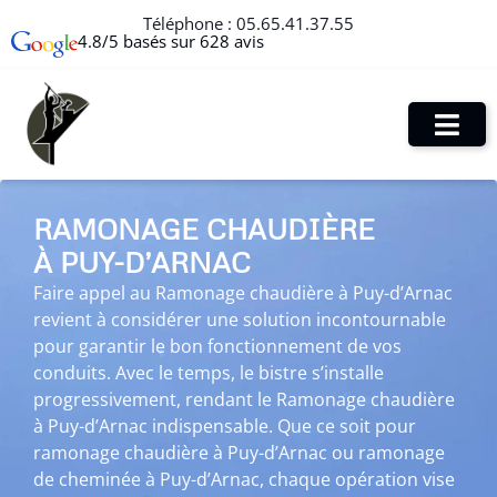
Téléphone :
05.65.41.37.55
4.8/5 basés sur 628 avis
RAMONAGE CHAUDIÈRE
À PUY-D’ARNAC
Faire appel au Ramonage chaudière à Puy-d’Arnac
revient à considérer une solution incontournable
pour garantir le bon fonctionnement de vos
conduits. Avec le temps, le bistre s’installe
progressivement, rendant le Ramonage chaudière
à Puy-d’Arnac indispensable. Que ce soit pour
ramonage chaudière à Puy-d’Arnac ou ramonage
de cheminée à Puy-d’Arnac, chaque opération vise