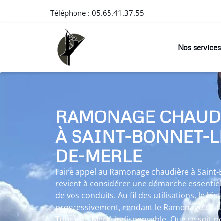
Téléphone :
05.65.41.37.55
Nos services
RAMONAGE CHAUD
À SAINT-BONNET-L
DE-MERLE
Faire appel au Ramonage chaudière à Saint-
revient à considérer une démarche essentiel
de vos conduits. Au fil des utilisations, le bist
progressivement, rendant le Ramonage chaud
Tours-de-Merle indispensable. Que ce soit 