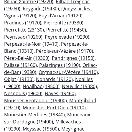
Rilhac-Xaintrie (19220)
,
Rilhac-Treignac
(19260)
,
Reygade (19430)
,
Queyssac-les-
Vignes (19120)
,
Puy-d’Arnac (19120)
,
Pradines (19170)
,
Pierrefitte (79330)
,
Pierrefitte (23130)
,
Pierrefitte (19450)
,
Peyrissac (19260)
,
Peyrelevade (19290)
,
Perpezac-le-Noir (19410)
,
Perpezac-le-
Blanc (19310)
,
Pérols-sur-Vézère (19170)
,
Péret-Bel-Air (19300)
,
Pandrignes (19150)
,
Palisse (19160)
,
Palazinges (19190)
,
Orliac-
de-Bar (19390)
,
Orgnac-sur-Vézère (19410)
,
Objat (19130)
,
Nonards (19120)
,
Noailles
(19600)
,
Noailhac (19500)
,
Neuville (19380)
,
Nespouls (19600)
,
Naves (19460)
,
Moustier-Ventadour (19300)
,
Montgibaud
(19210)
,
Monestier-Port-Dieu (19110)
,
Monestier-Merlines (19340)
,
Monceaux-
sur-Dordogne (19400)
,
Millevaches
(19290)
,
Meyssac (19500)
,
Meyrignac-