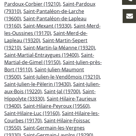
Pardoux-Corbier (19210)
,
Saint-Pardoux
(79310)
,
Saint-Pantaléon-de-Larche
(19600)
,
Saint-Pantaléon-de-Lapleau
(19160)
,
Saint-Mexant (19330)
,
Saint-Merd-
les-Oussines (19170)
,
Saint-Merd-de-
Lapleau (19320)
,
Saint-Martin-Sepert
(19210)
,
Saint-Martin-la-Méanne (19320)
,
Saint-Martial-Entraygues (19400)
,
Saint-
Martial-de-Gimel (19150)
,
Saint-Julien-près-
Bort (19110)
,
Saint-Julien-Maumont
(19500)
,
Saint-Julien-le-Vendômois (19210)
,
Saint-Julien-le-Pèlerin (19430)
,
Saint-Julien-
aux-Bois (19220)
,
Saint-Jal (19700)
,
Saint-
Hippolyte (33330)
,
Saint-Hilaire-Taurieux
(19400)
,
Saint-Hilaire-Peyroux (19560)
,
Saint-Hilaire-Luc (19160)
,
Saint-Hilaire-les-
Courbes (19170)
,
Saint-Hilaire-Foissac
(19550)
,
Saint-Germain-les-Vergnes
(19330)
,
Saint-Germain-Lavolps (19290)
,