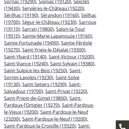
Sornac (19290)
,
Sioniac (19120)
,
Sexcles
(19430)
,
Servières-le-Château (19220)
,
Sérilhac (19190)
,
Sérandon (19160)
,
Seilhac
(19700)
,
Ségur-le-Château (19230)
,
Sarroux
(19110)
,
Sarran (19800)
,
Salon-la-Tour
(19510)
,
Sainte-Marie-Lapanouze (19160)
,
Sainte-Fortunade (19490)
,
Sainte-Féréole
(19270)
,
Saint-Yrieix-le-Déjalat (19300)
,
Saint-Ybard (19140)
,
Saint-Victour (19200)
,
Saint-Viance (19240)
,
Saint-Sylvain (19380)
,
Saint-Sulpice-les-Bois (19250)
,
Saint-
Sornin-Lavolps (19230)
,
Saint-Solve
(19130)
,
Saint-Setiers (19290)
,
Saint-
Salvadour (19700)
,
Saint-Privat (19220)
,
Saint-Priest-de-Gimel (19800)
,
Saint-
Pardoux-l’Ortigier (19270)
,
Saint-Pardoux-
le-Vieux (19200)
,
Saint-Pardoux-le-Neuf
(23200)
,
Saint-Pardoux-le-Neuf (19200)
,
Saint-Pardoux-la-Croisille (19320)
,
Saint-