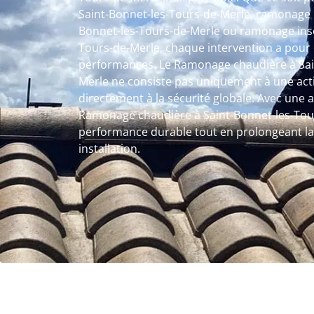
Saint-Bonnet-les-Tours-de-Merle, ramonage p
Bonnet-les-Tours-de-Merle ou ramonage inse
Tours-de-Merle, chaque intervention a pour o
performances. Le Ramonage chaudière à Sai
Merle ne consiste pas uniquement à une act
directement à la sécurité globale. Avec une 
Ramonage chaudière à Saint-Bonnet-les-Tour
performance durable tout en prolongeant la 
installation.