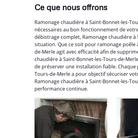
Ce que nous offrons
Ramonage chaudière à Saint-Bonnet-les-Tour
nécessaires au bon fonctionnement de votr
débistrage complet, Ramonage chaudière à S
situation. Que ce soit pour ramonage poêle
de-Merle agit avec efficacité afin de suppri
chaudière à Saint-Bonnet-les-Tours-de-Merl
Ni
de préserver une installation fiable. Chaqu
Tours-de-Merle a pour objectif sécuriser votr
2
Ramonage chaudière à Saint-Bonnet-les-Tour
Interve
performance continue.
propre
débistr
suite la
du tir