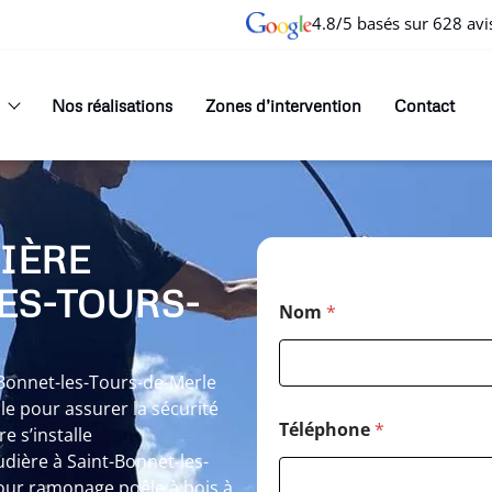
4.8/5 basés sur 628 avi
Nos réalisations
Zones d’intervention
Contact
IÈRE
ES-TOURS-
Nom
*
Bonnet-les-Tours-de-Merle
le pour assurer la sécurité
Téléphone
*
re s’installe
ière à Saint-Bonnet-les-
pour ramonage poêle à bois à