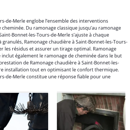
s-de-Merle englobe l’ensemble des interventions
e cheminée. Du ramonage classique jusqu’au ramonage
aint-Bonnet-les-Tours-de-Merle s’ajuste à chaque
 à granulés, Ramonage chaudière à Saint-Bonnet-les-Tours-
mer les résidus et assurer un tirage optimal. Ramonage
e inclut également le ramonage de cheminée dans le but
colas Perrin
Yannick Morel
e prestation de Ramonage chaudière à Saint-Bonnet-les-
e installation tout en optimisant le confort thermique.
2 janvier 2026
12 juillet 2025
s-de-Merle constitue une réponse fiable pour une
ntion rapide et très
Intervention très efficace
 pour le ramonage
pour le ramonage débistrage
age. On sent tout de
de ma cheminée. Le tirage
 différence au niveau
est nettement meilleur et
age. Très satisfait.
plus aucune odeur. Travail
propre et rapide.