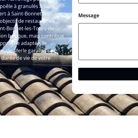
oêle à granulés à Saint-
rt à Saint-Bonnet-les-
Message
bjectif de restaurer les
nt-Bonnet-les-Tours-de-
ion basique, mais contribue
approche adaptée, le
s-de-Merle garantit une
durée de vie de votre