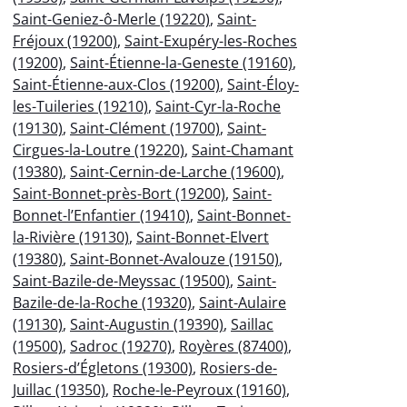
Saint-Geniez-ô-Merle (19220)
,
Saint-
Fréjoux (19200)
,
Saint-Exupéry-les-Roches
(19200)
,
Saint-Étienne-la-Geneste (19160)
,
Saint-Étienne-aux-Clos (19200)
,
Saint-Éloy-
les-Tuileries (19210)
,
Saint-Cyr-la-Roche
(19130)
,
Saint-Clément (19700)
,
Saint-
Cirgues-la-Loutre (19220)
,
Saint-Chamant
(19380)
,
Saint-Cernin-de-Larche (19600)
,
Saint-Bonnet-près-Bort (19200)
,
Saint-
Bonnet-l’Enfantier (19410)
,
Saint-Bonnet-
la-Rivière (19130)
,
Saint-Bonnet-Elvert
(19380)
,
Saint-Bonnet-Avalouze (19150)
,
Saint-Bazile-de-Meyssac (19500)
,
Saint-
Bazile-de-la-Roche (19320)
,
Saint-Aulaire
(19130)
,
Saint-Augustin (19390)
,
Saillac
(19500)
,
Sadroc (19270)
,
Royères (87400)
,
Rosiers-d’Égletons (19300)
,
Rosiers-de-
Juillac (19350)
,
Roche-le-Peyroux (19160)
,