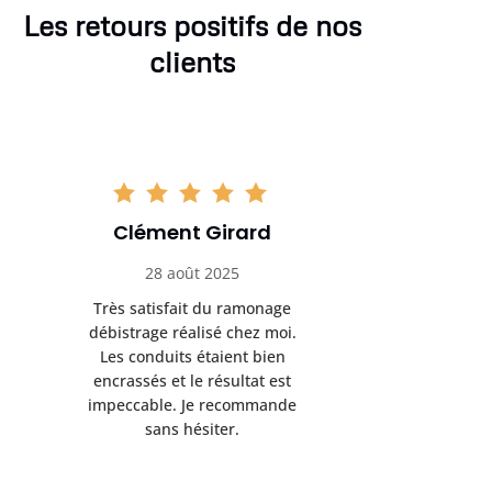
Les retours positifs de nos
clients
Clément Girard
Romai
28 août 2025
05 se
Très satisfait du ramonage
Excelle
débistrage réalisé chez moi.
ramonag
Les conduits étaient bien
L’interven
encrassés et le résultat est
retrouve
impeccable. Je recommande
fonctionne
sans hésiter.
Rien