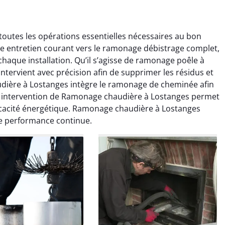
utes les opérations essentielles nécessaires au bon
e entretien courant vers le ramonage débistrage complet,
aque installation. Qu’il s’agisse de ramonage poêle à
tervient avec précision afin de supprimer les résidus et
dière à Lostanges intègre le ramonage de cheminée afin
 intervention de Ramonage chaudière à Lostanges permet
colas Perrin
Yannick Morel
fficacité énergétique. Ramonage chaudière à Lostanges
e performance continue.
2 janvier 2026
12 juillet 2025
ntion rapide et très
Intervention très efficace
 pour le ramonage
pour le ramonage débistrage
age. On sent tout de
de ma cheminée. Le tirage
 différence au niveau
est nettement meilleur et
age. Très satisfait.
plus aucune odeur. Travail
propre et rapide.