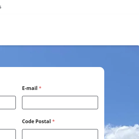
s
E-mail
*
Code Postal
*