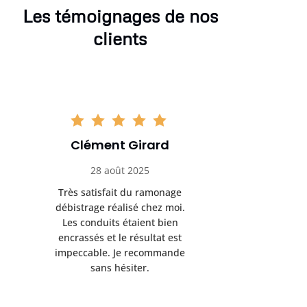
Les témoignages de nos
clients
Clément Girard
Romai
28 août 2025
05 se
Très satisfait du ramonage
Excelle
débistrage réalisé chez moi.
ramonag
Les conduits étaient bien
L’interven
encrassés et le résultat est
retrouve
impeccable. Je recommande
fonctionne
sans hésiter.
Rien