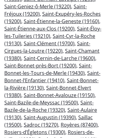
Saint-Geniez-ô-Merle (19220)
,
Saint-
Fréjoux (19200)
,
Saint-Exupéry-les-Roches
(19200)
,
Saint-Étienne-la-Geneste (19160)
,
Saint-Étienne-aux-Clos (19200)
,
Saint-Éloy-
les-Tuileries (19210)
,
Saint-Cyr-la-Roche
(19130)
,
Saint-Clément (19700)
,
Saint-
Cirgues-la-Loutre (19220)
,
Saint-Chamant
(19380)
,
Saint-Cernin-de-Larche (19600)
,
Saint-Bonnet-près-Bort (19200)
,
Saint-
Bonnet-les-Tours-de-Merle (19430)
,
Saint-
Bonnet-l’Enfantier (19410)
,
Saint-Bonnet-
la-Rivière (19130)
,
Saint-Bonnet-Elvert
(19380)
,
Saint-Bonnet-Avalouze (19150)
,
Saint-Bazile-de-Meyssac (19500)
,
Saint-
Bazile-de-la-Roche (19320)
,
Saint-Aulaire
(19130)
,
Saint-Augustin (19390)
,
Saillac
(19500)
,
Sadroc (19270)
,
Royères (87400)
,
Rosiers-d’Égletons (19300)
,
Rosiers-de-