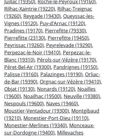
Juillac (19350)
,
Roche-le-Peyroux (19160)
,
Rilhac-Xaintrie (19220)
,
Rilhac-Treignac
(19260)
,
Reygade (19430)
,
Queyssac-les-
Vignes (19120)
,
Puy-d’Arnac (19120)
,
Pradines (19170)
,
Pierrefitte (79330)
,
Pierrefitte (23130)
,
Pierrefitte (19450)
,
Peyrissac (19260)
,
Peyrelevade (19290)
,
Perpezac-le-Noir (19410)
,
Perpezac-le-
Blanc (19310)
,
Pérols-sur-Vézère (19170)
,
Péret-Bel-Air (19300)
,
Pandrignes (19150)
,
Palisse (19160)
,
Palazinges (19190)
,
Orliac-
de-Bar (19390)
,
Orgnac-sur-Vézère (19410)
,
Objat (19130)
,
Nonards (19120)
,
Noailles
(19600)
,
Noailhac (19500)
,
Neuville (19380)
,
Nespouls (19600)
,
Naves (19460)
,
Moustier-Ventadour (19300)
,
Montgibaud
(19210)
,
Monestier-Port-Dieu (19110)
,
Monestier-Merlines (19340)
,
Monceaux-
sur-Dordogne (19400)
,
Millevaches