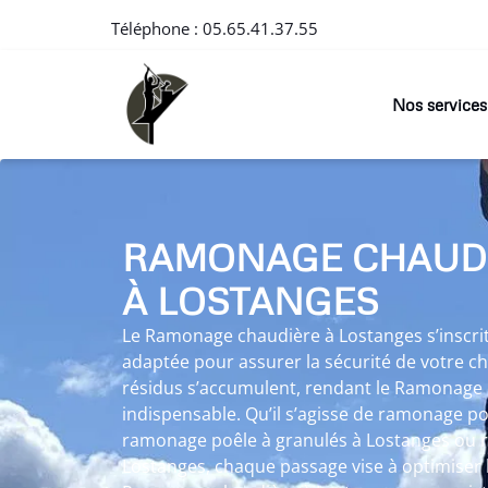
Téléphone :
05.65.41.37.55
Nos services
RAMONAGE CHAUD
À LOSTANGES
Le Ramonage chaudière à Lostanges s’inscr
adaptée pour assurer la sécurité de votre ch
résidus s’accumulent, rendant le Ramonage
indispensable. Qu’il s’agisse de ramonage po
ramonage poêle à granulés à Lostanges ou 
Lostanges, chaque passage vise à optimiser 