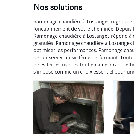
Nos solutions
Ramonage chaudière à Lostanges regroupe to
fonctionnement de votre cheminée. Depuis l
Ramonage chaudière à Lostanges répond à ch
granulés, Ramonage chaudière à Lostanges in
optimiser les performances. Ramonage chau
de conserver un système performant. Toute
Ni
de éviter les risques tout en améliorant l’e
s’impose comme un choix essentiel pour un
2
Interve
propre
débistr
suite la
du tir