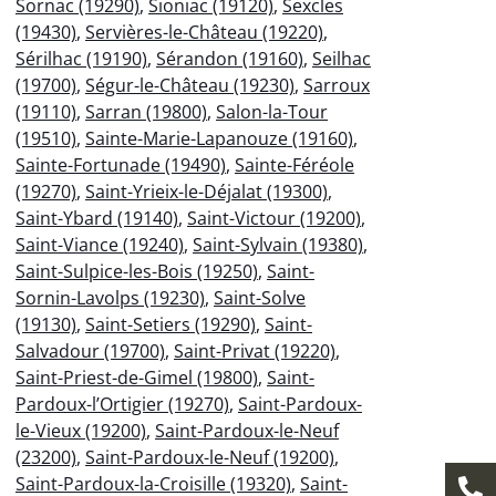
Sornac (19290)
,
Sioniac (19120)
,
Sexcles
(19430)
,
Servières-le-Château (19220)
,
Sérilhac (19190)
,
Sérandon (19160)
,
Seilhac
(19700)
,
Ségur-le-Château (19230)
,
Sarroux
(19110)
,
Sarran (19800)
,
Salon-la-Tour
(19510)
,
Sainte-Marie-Lapanouze (19160)
,
Sainte-Fortunade (19490)
,
Sainte-Féréole
(19270)
,
Saint-Yrieix-le-Déjalat (19300)
,
Saint-Ybard (19140)
,
Saint-Victour (19200)
,
Saint-Viance (19240)
,
Saint-Sylvain (19380)
,
Saint-Sulpice-les-Bois (19250)
,
Saint-
Sornin-Lavolps (19230)
,
Saint-Solve
(19130)
,
Saint-Setiers (19290)
,
Saint-
Salvadour (19700)
,
Saint-Privat (19220)
,
Saint-Priest-de-Gimel (19800)
,
Saint-
Pardoux-l’Ortigier (19270)
,
Saint-Pardoux-
le-Vieux (19200)
,
Saint-Pardoux-le-Neuf
(23200)
,
Saint-Pardoux-le-Neuf (19200)
,
Saint-Pardoux-la-Croisille (19320)
,
Saint-