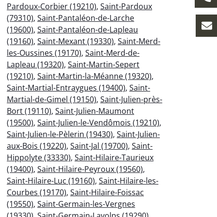
Pardoux-Corbier (19210)
,
Saint-Pardoux
(79310)
,
Saint-Pantaléon-de-Larche
(19600)
,
Saint-Pantaléon-de-Lapleau
(19160)
,
Saint-Mexant (19330)
,
Saint-Merd-
les-Oussines (19170)
,
Saint-Merd-de-
Lapleau (19320)
,
Saint-Martin-Sepert
(19210)
,
Saint-Martin-la-Méanne (19320)
,
Saint-Martial-Entraygues (19400)
,
Saint-
Martial-de-Gimel (19150)
,
Saint-Julien-près-
Bort (19110)
,
Saint-Julien-Maumont
(19500)
,
Saint-Julien-le-Vendômois (19210)
,
Saint-Julien-le-Pèlerin (19430)
,
Saint-Julien-
aux-Bois (19220)
,
Saint-Jal (19700)
,
Saint-
Hippolyte (33330)
,
Saint-Hilaire-Taurieux
(19400)
,
Saint-Hilaire-Peyroux (19560)
,
Saint-Hilaire-Luc (19160)
,
Saint-Hilaire-les-
Courbes (19170)
,
Saint-Hilaire-Foissac
(19550)
,
Saint-Germain-les-Vergnes
(19330)
,
Saint-Germain-Lavolps (19290)
,