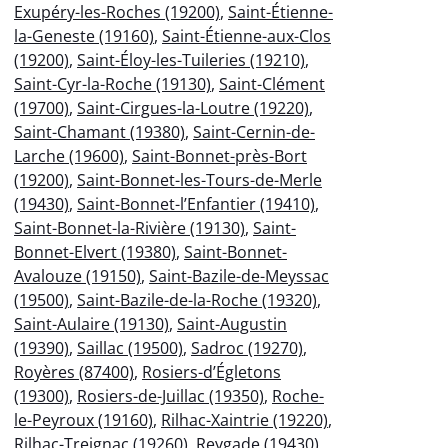
Exupéry-les-Roches (19200)
,
Saint-Étienne-
la-Geneste (19160)
,
Saint-Étienne-aux-Clos
(19200)
,
Saint-Éloy-les-Tuileries (19210)
,
Saint-Cyr-la-Roche (19130)
,
Saint-Clément
(19700)
,
Saint-Cirgues-la-Loutre (19220)
,
Saint-Chamant (19380)
,
Saint-Cernin-de-
Larche (19600)
,
Saint-Bonnet-près-Bort
(19200)
,
Saint-Bonnet-les-Tours-de-Merle
(19430)
,
Saint-Bonnet-l’Enfantier (19410)
,
Saint-Bonnet-la-Rivière (19130)
,
Saint-
Bonnet-Elvert (19380)
,
Saint-Bonnet-
Avalouze (19150)
,
Saint-Bazile-de-Meyssac
(19500)
,
Saint-Bazile-de-la-Roche (19320)
,
Saint-Aulaire (19130)
,
Saint-Augustin
(19390)
,
Saillac (19500)
,
Sadroc (19270)
,
Royères (87400)
,
Rosiers-d’Égletons
(19300)
,
Rosiers-de-Juillac (19350)
,
Roche-
le-Peyroux (19160)
,
Rilhac-Xaintrie (19220)
,
Rilhac-Treignac (19260)
,
Reygade (19430)
,