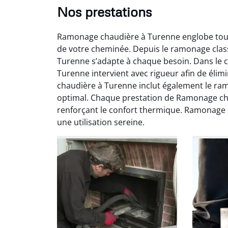
Nos prestations
Ramonage chaudière à Turenne englobe toutes
de votre cheminée. Depuis le ramonage clas
Turenne s’adapte à chaque besoin. Dans le
Turenne intervient avec rigueur afin de élim
chaudière à Turenne inclut également le ra
Ni
optimal. Chaque prestation de Ramonage cha
renforçant le confort thermique. Ramonage 
2
une utilisation sereine.
Interve
propre
débistr
suite la
du tir