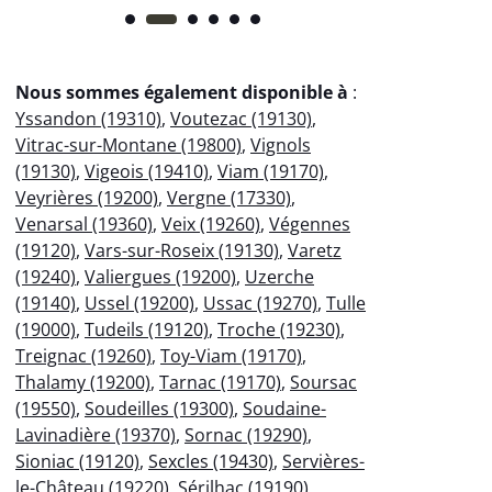
Nous sommes également disponible à
:
Yssandon (19310)
,
Voutezac (19130)
,
Vitrac-sur-Montane (19800)
,
Vignols
(19130)
,
Vigeois (19410)
,
Viam (19170)
,
Veyrières (19200)
,
Vergne (17330)
,
Venarsal (19360)
,
Veix (19260)
,
Végennes
(19120)
,
Vars-sur-Roseix (19130)
,
Varetz
(19240)
,
Valiergues (19200)
,
Uzerche
(19140)
,
Ussel (19200)
,
Ussac (19270)
,
Tulle
(19000)
,
Tudeils (19120)
,
Troche (19230)
,
Treignac (19260)
,
Toy-Viam (19170)
,
Thalamy (19200)
,
Tarnac (19170)
,
Soursac
(19550)
,
Soudeilles (19300)
,
Soudaine-
Lavinadière (19370)
,
Sornac (19290)
,
Sioniac (19120)
,
Sexcles (19430)
,
Servières-
le-Château (19220)
,
Sérilhac (19190)
,