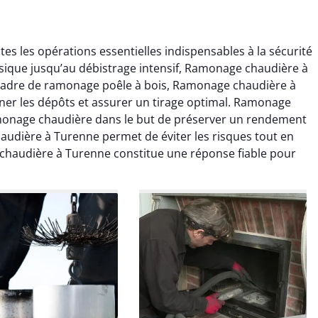
 les opérations essentielles indispensables à la sécurité
sique jusqu’au débistrage intensif, Ramonage chaudière à
 cadre de ramonage poêle à bois, Ramonage chaudière à
iner les dépôts et assurer un tirage optimal. Ramonage
monage chaudière dans le but de préserver un rendement
colas Perrin
Yannick Morel
udière à Turenne permet de éviter les risques tout en
chaudière à Turenne constitue une réponse fiable pour
2 janvier 2026
12 juillet 2025
ntion rapide et très
Intervention très efficace
 pour le ramonage
pour le ramonage débistrage
age. On sent tout de
de ma cheminée. Le tirage
 différence au niveau
est nettement meilleur et
age. Très satisfait.
plus aucune odeur. Travail
propre et rapide.