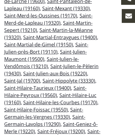
de-Larche (19600)
,
Saint-Pantaléon-de-
Lapleau (19160)
,
Saint-Mexant (19330)
,
Saint-Merd-les-Oussines (19170)
,
Saint-
Merd-de-Lapleau (19320)
,
Saint-Martin-
Sepert (19210)
,
Saint-Martin-la-Méanne
(19320)
,
Saint-Martial-Entraygues (19400)
,
Saint-Martial-de-Gimel (19150)
,
Saint-
Julien-près-Bort (19110)
,
Saint-Julien-
Maumont (19500)
,
Saint-Julien-le-
Vendômois (19210)
,
Saint-Julien-le-Pèlerin
(19430)
,
Saint-Julien-aux-Bois (19220)
,
Saint-Jal (19700)
,
Saint-Hippolyte (33330)
,
Saint-Hilaire-Taurieux (19400)
,
Saint-
Hilaire-Peyroux (19560)
,
Saint-Hilaire-Luc
(19160)
,
Saint-Hilaire-les-Courbes (19170)
,
Saint-Hilaire-Foissac (19550)
,
Saint-
Germain-les-Vergnes (19330)
,
Saint-
Germain-Lavolps (19290)
,
Saint-Geniez-ô-
Merle (19220)
,
Saint-Fréjoux (19200)
,
Saint-