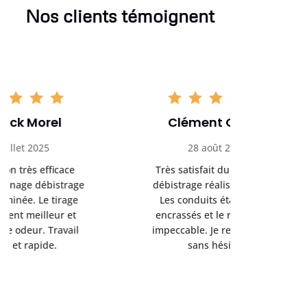
Nos clients témoignent
Clément Girard
Romai
28 août 2025
05 se
Très satisfait du ramonage
Excelle
débistrage réalisé chez moi.
ramonag
Les conduits étaient bien
L’interven
encrassés et le résultat est
retrouve
impeccable. Je recommande
fonctionne
sans hésiter.
Rien