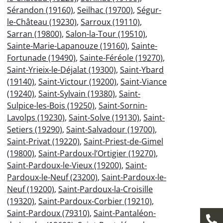
Sérandon (19160)
,
Seilhac (19700)
,
Ségur-
le-Château (19230)
,
Sarroux (19110)
,
Sarran (19800)
,
Salon-la-Tour (19510)
,
Sainte-Marie-Lapanouze (19160)
,
Sainte-
Fortunade (19490)
,
Sainte-Féréole (19270)
,
Saint-Yrieix-le-Déjalat (19300)
,
Saint-Ybard
(19140)
,
Saint-Victour (19200)
,
Saint-Viance
(19240)
,
Saint-Sylvain (19380)
,
Saint-
Sulpice-les-Bois (19250)
,
Saint-Sornin-
Lavolps (19230)
,
Saint-Solve (19130)
,
Saint-
Setiers (19290)
,
Saint-Salvadour (19700)
,
Saint-Privat (19220)
,
Saint-Priest-de-Gimel
(19800)
,
Saint-Pardoux-l’Ortigier (19270)
,
Saint-Pardoux-le-Vieux (19200)
,
Saint-
Pardoux-le-Neuf (23200)
,
Saint-Pardoux-le-
Neuf (19200)
,
Saint-Pardoux-la-Croisille
(19320)
,
Saint-Pardoux-Corbier (19210)
,
Saint-Pardoux (79310)
,
Saint-Pantaléon-