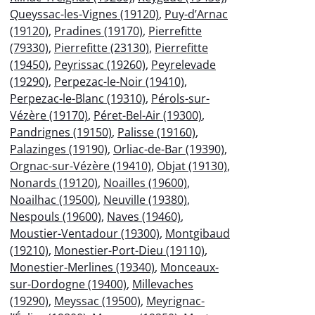
Queyssac-les-Vignes (19120)
,
Puy-d’Arnac
(19120)
,
Pradines (19170)
,
Pierrefitte
(79330)
,
Pierrefitte (23130)
,
Pierrefitte
(19450)
,
Peyrissac (19260)
,
Peyrelevade
(19290)
,
Perpezac-le-Noir (19410)
,
Perpezac-le-Blanc (19310)
,
Pérols-sur-
Vézère (19170)
,
Péret-Bel-Air (19300)
,
Pandrignes (19150)
,
Palisse (19160)
,
Palazinges (19190)
,
Orliac-de-Bar (19390)
,
Orgnac-sur-Vézère (19410)
,
Objat (19130)
,
Nonards (19120)
,
Noailles (19600)
,
Noailhac (19500)
,
Neuville (19380)
,
Nespouls (19600)
,
Naves (19460)
,
Moustier-Ventadour (19300)
,
Montgibaud
(19210)
,
Monestier-Port-Dieu (19110)
,
Monestier-Merlines (19340)
,
Monceaux-
sur-Dordogne (19400)
,
Millevaches
(19290)
,
Meyssac (19500)
,
Meyrignac-