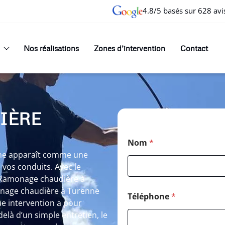
4.8/5 basés sur 628 avi
Nos réalisations
Zones d’intervention
Contact
IÈRE
Nom
*
ne apparaît comme une
 vos conduits. Avec le
e Ramonage chaudière à
onage chaudière à Turenne
Téléphone
*
 intervention a pour
elà d’un simple entretien, le