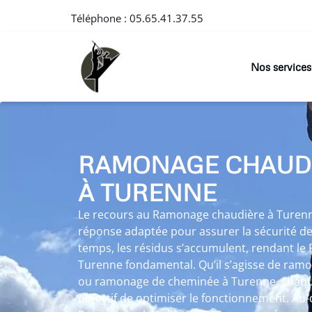
Téléphone :
05.65.41.37.55
Nos services
RAMONAGE CHAUD
À TURENNE
Le recours au Ramonage chaudière à Turen
réponse adaptée pour assurer la sécurité de
temps, les résidus s’accumulent, rendant l
Turenne fondamental. Qu’il s’agisse de ram
ou ramonage de cheminée à Turenne, chaque
objectif de optimiser le fonctionnement. Au-d