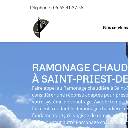
Téléphone :
05.65.41.37.55
Nos services
RAMONAGE CHAUD
À SAINT-PRIEST-D
Faire appel au Ramonage chaudière à Saint-P
considérer une réponse adaptée pour préserv
votre système de chauffage. Avec le temps, l
forment, rendant le Ramonage chaudière à S
fondamental. Qu’il s’agisse de ramonage débi
Gimel ou tout autre Ramonage chaudière, c