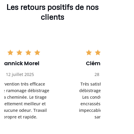
Les retours positifs de nos
clients
Clément Girard
Romai
28 août 2025
05 se
Très satisfait du ramonage
Excelle
débistrage réalisé chez moi.
ramonag
Les conduits étaient bien
L’interven
encrassés et le résultat est
retrouve
impeccable. Je recommande
fonctionne
sans hésiter.
Rien