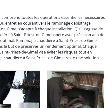
 comprend toutes les opérations essentielles nécessaires
u entretien courant vers le ramonage débistrage
e-Gimel s’adapte à chaque installation. Qu’il s’agisse de
ère à Saint-Priest-de-Gimel opère avec précision afin de
 optimal. Ramonage chaudière à Saint-Priest-de-Gimel
s le but de préserver un rendement optimal. Chaque
colas Perrin
Yannick Morel
nt-Priest-de-Gimel vise éviter les risques tout en
e chaudière à Saint-Priest-de-Gimel reste une solution
2 janvier 2026
12 juillet 2025
ntion rapide et très
Intervention très efficace
 pour le ramonage
pour le ramonage débistrage
age. On sent tout de
de ma cheminée. Le tirage
 différence au niveau
est nettement meilleur et
age. Très satisfait.
plus aucune odeur. Travail
propre et rapide.