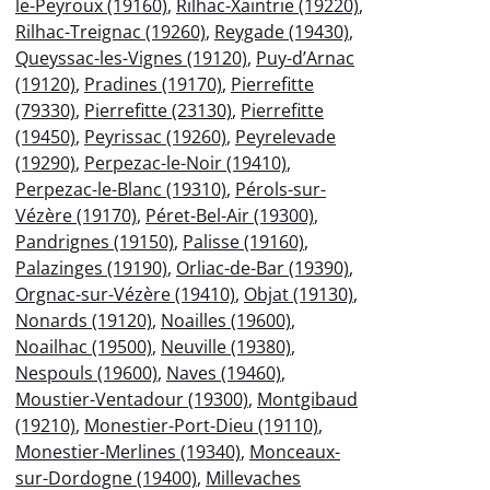
le-Peyroux (19160)
,
Rilhac-Xaintrie (19220)
,
Rilhac-Treignac (19260)
,
Reygade (19430)
,
Queyssac-les-Vignes (19120)
,
Puy-d’Arnac
(19120)
,
Pradines (19170)
,
Pierrefitte
(79330)
,
Pierrefitte (23130)
,
Pierrefitte
(19450)
,
Peyrissac (19260)
,
Peyrelevade
(19290)
,
Perpezac-le-Noir (19410)
,
Perpezac-le-Blanc (19310)
,
Pérols-sur-
Vézère (19170)
,
Péret-Bel-Air (19300)
,
Pandrignes (19150)
,
Palisse (19160)
,
Palazinges (19190)
,
Orliac-de-Bar (19390)
,
Orgnac-sur-Vézère (19410)
,
Objat (19130)
,
Nonards (19120)
,
Noailles (19600)
,
Noailhac (19500)
,
Neuville (19380)
,
Nespouls (19600)
,
Naves (19460)
,
Moustier-Ventadour (19300)
,
Montgibaud
(19210)
,
Monestier-Port-Dieu (19110)
,
Monestier-Merlines (19340)
,
Monceaux-
sur-Dordogne (19400)
,
Millevaches