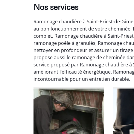
Nos services
Ramonage chaudière à Saint-Priest-de-Gimel
au bon fonctionnement de votre cheminée. D
complet, Ramonage chaudière à Saint-Priest-d
ramonage poêle à granulés, Ramonage chaudi
nettoyer en profondeur et assurer un tirage
propose aussi le ramonage de cheminée dan
Ni
service proposé par Ramonage chaudière à Sai
améliorant l’efficacité énergétique. Ramonag
2
incontournable pour un entretien durable.
Interve
propre
débistr
suite la
du tir