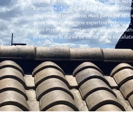
objectif de restaurer les performances. Au-de
Ramonage chaudière à Saint-Priest-de-Gime
intervention ponctuelle, mais participe acti
votre habitat. Avec une expertise technique
Saint-Priest-de-Gimel assure une performan
préservant la durée de vie de votre installati