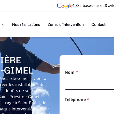
4.8/5 basés sur 628 avi
Nos réalisations
Zones d’intervention
Contact
IÈRE
E-GIMEL
Nom
*
riest-de-Gimel revient à
er les installations de
es dépôts de suie se
aint-Priest-de-Gimel
Téléphone
*
strage à Saint-Priest-de-
haque intervention a pour