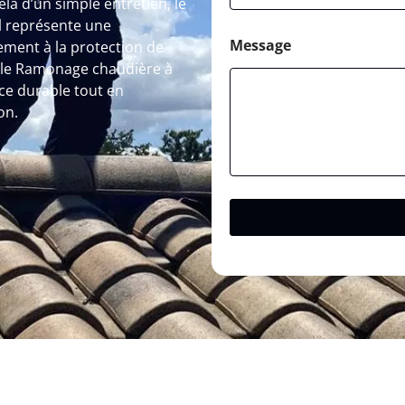
là d’un simple entretien, le
l représente une
Message
vement à la protection de
, le Ramonage chaudière à
ce durable tout en
on.