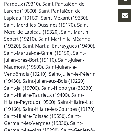
Pardoux (79310)
,
Saint-Pantaléon-de-
Larche (19600)
,
Saint-Pantaléon-de-
Lapleau (19160)
,
Saint-Mexant (19330)
,
Saint-Merd-les-Oussines (19170)
,
Saint-
Merd-de-Lapleau (19320)
,
Saint-Martin-
Sepert (19210)
,
Saint-Martin-la-Méanne
(19320)
,
Saint-Martial-Entraygues (19400)
,
Saint-Martial-de-Gimel (19150)
,
Saint-
Julien-près-Bort (19110)
,
Saint-Julien-
Maumont (19500)
,
Saint-Julien-le-
Vendômois (19210)
,
Saint-Julien-le-Pèlerin
(19430)
,
Saint-Julien-aux-Bois (19220)
,
Saint-Jal (19700)
,
Saint-Hippolyte (33330)
,
Saint-Hilaire-Taurieux (19400)
,
Saint-
Hilaire-Peyroux (19560)
,
Saint-Hilaire-Luc
(19160)
,
Saint-Hilaire-les-Courbes (19170)
,
Saint-Hilaire-Foissac (19550)
,
Saint-
Germain-les-Vergnes (19330)
,
Saint-
Germain-Lavolps (19290)
,
Saint-Geniez-ô-