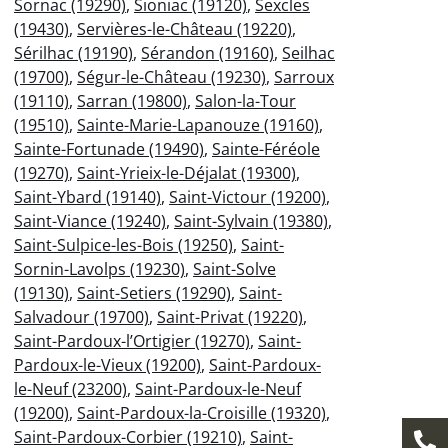
Sornac (19290)
,
Sioniac (19120)
,
Sexcles
(19430)
,
Servières-le-Château (19220)
,
Sérilhac (19190)
,
Sérandon (19160)
,
Seilhac
(19700)
,
Ségur-le-Château (19230)
,
Sarroux
(19110)
,
Sarran (19800)
,
Salon-la-Tour
(19510)
,
Sainte-Marie-Lapanouze (19160)
,
Sainte-Fortunade (19490)
,
Sainte-Féréole
(19270)
,
Saint-Yrieix-le-Déjalat (19300)
,
Saint-Ybard (19140)
,
Saint-Victour (19200)
,
Saint-Viance (19240)
,
Saint-Sylvain (19380)
,
Saint-Sulpice-les-Bois (19250)
,
Saint-
Sornin-Lavolps (19230)
,
Saint-Solve
(19130)
,
Saint-Setiers (19290)
,
Saint-
Salvadour (19700)
,
Saint-Privat (19220)
,
Saint-Pardoux-l’Ortigier (19270)
,
Saint-
Pardoux-le-Vieux (19200)
,
Saint-Pardoux-
le-Neuf (23200)
,
Saint-Pardoux-le-Neuf
(19200)
,
Saint-Pardoux-la-Croisille (19320)
,
Saint-Pardoux-Corbier (19210)
,
Saint-