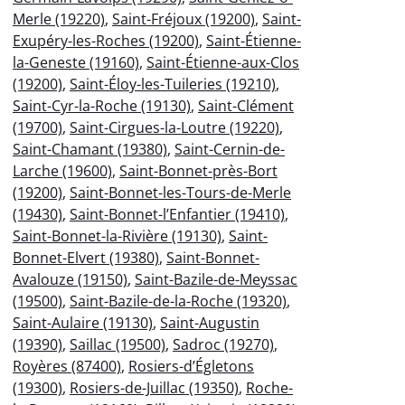
Merle (19220)
,
Saint-Fréjoux (19200)
,
Saint-
Exupéry-les-Roches (19200)
,
Saint-Étienne-
la-Geneste (19160)
,
Saint-Étienne-aux-Clos
(19200)
,
Saint-Éloy-les-Tuileries (19210)
,
Saint-Cyr-la-Roche (19130)
,
Saint-Clément
(19700)
,
Saint-Cirgues-la-Loutre (19220)
,
Saint-Chamant (19380)
,
Saint-Cernin-de-
Larche (19600)
,
Saint-Bonnet-près-Bort
(19200)
,
Saint-Bonnet-les-Tours-de-Merle
(19430)
,
Saint-Bonnet-l’Enfantier (19410)
,
Saint-Bonnet-la-Rivière (19130)
,
Saint-
Bonnet-Elvert (19380)
,
Saint-Bonnet-
Avalouze (19150)
,
Saint-Bazile-de-Meyssac
(19500)
,
Saint-Bazile-de-la-Roche (19320)
,
Saint-Aulaire (19130)
,
Saint-Augustin
(19390)
,
Saillac (19500)
,
Sadroc (19270)
,
Royères (87400)
,
Rosiers-d’Égletons
(19300)
,
Rosiers-de-Juillac (19350)
,
Roche-