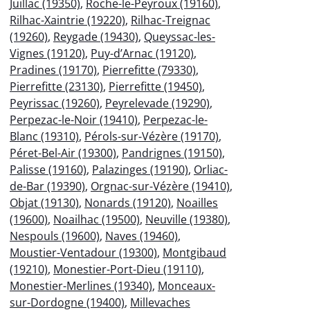
Juillac (19350)
,
Roche-le-Peyroux (19160)
,
Rilhac-Xaintrie (19220)
,
Rilhac-Treignac
(19260)
,
Reygade (19430)
,
Queyssac-les-
Vignes (19120)
,
Puy-d’Arnac (19120)
,
Pradines (19170)
,
Pierrefitte (79330)
,
Pierrefitte (23130)
,
Pierrefitte (19450)
,
Peyrissac (19260)
,
Peyrelevade (19290)
,
Perpezac-le-Noir (19410)
,
Perpezac-le-
Blanc (19310)
,
Pérols-sur-Vézère (19170)
,
Péret-Bel-Air (19300)
,
Pandrignes (19150)
,
Palisse (19160)
,
Palazinges (19190)
,
Orliac-
de-Bar (19390)
,
Orgnac-sur-Vézère (19410)
,
Objat (19130)
,
Nonards (19120)
,
Noailles
(19600)
,
Noailhac (19500)
,
Neuville (19380)
,
Nespouls (19600)
,
Naves (19460)
,
Moustier-Ventadour (19300)
,
Montgibaud
(19210)
,
Monestier-Port-Dieu (19110)
,
Monestier-Merlines (19340)
,
Monceaux-
sur-Dordogne (19400)
,
Millevaches