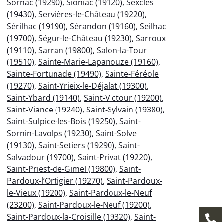
Sornac (19290)
,
Sioniac (19120)
,
Sexcles
(19430)
,
Servières-le-Château (19220)
,
Sérilhac (19190)
,
Sérandon (19160)
,
Seilhac
(19700)
,
Ségur-le-Château (19230)
,
Sarroux
(19110)
,
Sarran (19800)
,
Salon-la-Tour
(19510)
,
Sainte-Marie-Lapanouze (19160)
,
Sainte-Fortunade (19490)
,
Sainte-Féréole
(19270)
,
Saint-Yrieix-le-Déjalat (19300)
,
Saint-Ybard (19140)
,
Saint-Victour (19200)
,
Saint-Viance (19240)
,
Saint-Sylvain (19380)
,
Saint-Sulpice-les-Bois (19250)
,
Saint-
Sornin-Lavolps (19230)
,
Saint-Solve
(19130)
,
Saint-Setiers (19290)
,
Saint-
Salvadour (19700)
,
Saint-Privat (19220)
,
Saint-Priest-de-Gimel (19800)
,
Saint-
Pardoux-l’Ortigier (19270)
,
Saint-Pardoux-
le-Vieux (19200)
,
Saint-Pardoux-le-Neuf
(23200)
,
Saint-Pardoux-le-Neuf (19200)
,
Saint-Pardoux-la-Croisille (19320)
,
Saint-