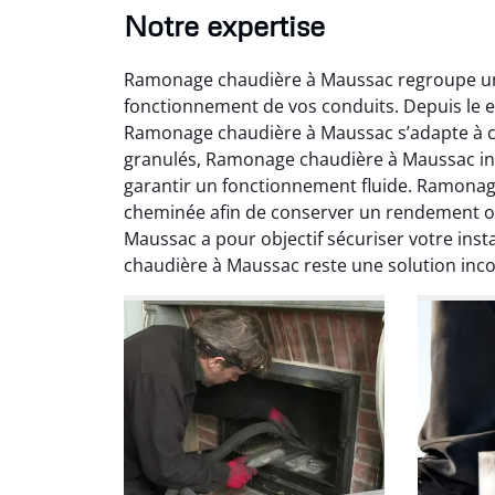
Notre expertise
Ramonage chaudière à Maussac regroupe un
fonctionnement de vos conduits. Depuis le 
Ramonage chaudière à Maussac s’adapte à c
granulés, Ramonage chaudière à Maussac inte
garantir un fonctionnement fluide. Ramona
cheminée afin de conserver un rendement o
Ni
Maussac a pour objectif sécuriser votre ins
chaudière à Maussac reste une solution inc
2
Interve
propre
débistr
suite la
du tir