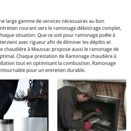
e large gamme de services nécessaires au bon
entretien courant vers le ramonage débistrage complet,
haque situation. Que ce soit pour ramonage poêle à
rvient avec rigueur afin de éliminer les dépôts et
ge chaudière à Maussac propose aussi le ramonage de
ptimal. Chaque prestation de Ramonage chaudière à
colas Perrin
Yannick Morel
tallation tout en optimisant la combustion. Ramonage
ontournable pour un entretien durable.
2 janvier 2026
12 juillet 2025
ntion rapide et très
Intervention très efficace
 pour le ramonage
pour le ramonage débistrage
age. On sent tout de
de ma cheminée. Le tirage
 différence au niveau
est nettement meilleur et
age. Très satisfait.
plus aucune odeur. Travail
propre et rapide.