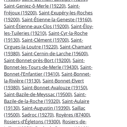
Saint-Geniez-ô-Merle (19220)
,
Saint-
Fréjoux (19200)
,
Saint-Exupéry-les-Roches
(19200)
,
Saint-Étienne-la-Geneste (19160)
,
Saint-Étienne-aux-Clos (19200)
,
Saint-Éloy-
les-Tuileries (19210)
,
Saint-Cyr-la-Roche
(19130)
,
Saint-Clément (19700)
,
Saint-
Cirgues-la-Loutre (19220)
,
Saint-Chamant
(19380)
,
Saint-Cernin-de-Larche (19600)
,
Saint-Bonnet-près-Bort (19200)
,
Saint-
Bonnet-les-Tours-de-Merle (19430)
,
Saint-
Bonnet-l’Enfantier (19410)
,
Saint-Bonnet-
la-Rivière (19130)
,
Saint-Bonnet-Elvert
(19380)
,
Saint-Bonnet-Avalouze (19150)
,
Saint-Bazile-de-Meyssac (19500)
,
Saint-
Bazile-de-la-Roche (19320)
,
Saint-Aulaire
(19130)
,
Saint-Augustin (19390)
,
Saillac
(19500)
,
Sadroc (19270)
,
Royères (87400)
,
Rosiers-d’Égletons (19300)
,
Rosiers-de-