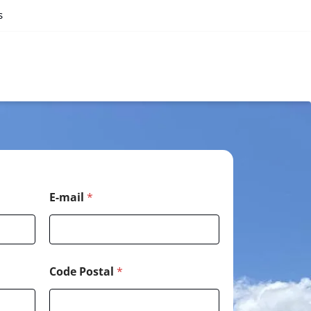
s
E-mail
*
Code Postal
*