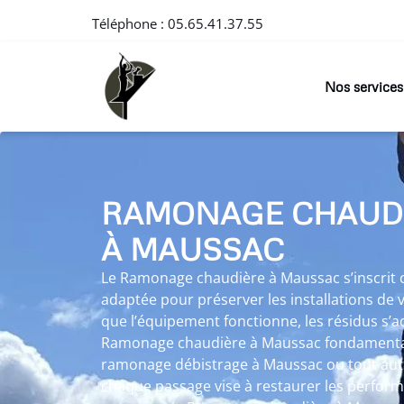
Téléphone :
05.65.41.37.55
Nos services
RAMONAGE CHAUD
À MAUSSAC
Le Ramonage chaudière à Maussac s’inscri
adaptée pour préserver les installations de
que l’équipement fonctionne, les résidus s’
Ramonage chaudière à Maussac fondamental
ramonage débistrage à Maussac ou tout au
chaque passage vise à restaurer les perform