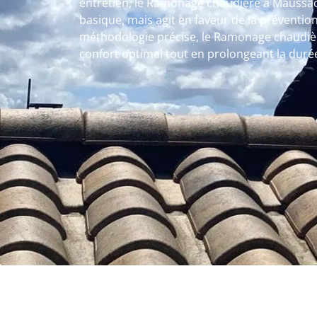
entretien, le Ramonage chaudière à Maussac
basique, mais agit en faveur de la préventio
méthodologie précise, le Ramonage chaudiè
confort optimal tout en prolongeant la duré