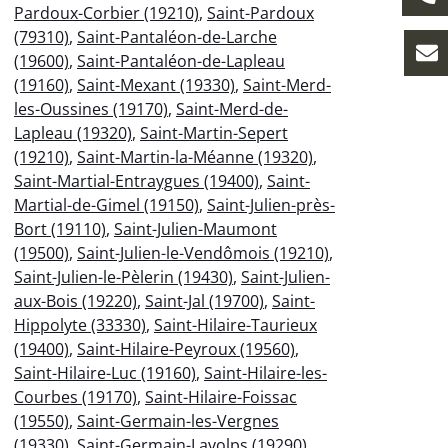
Pardoux-Corbier (19210)
,
Saint-Pardoux
(79310)
,
Saint-Pantaléon-de-Larche
(19600)
,
Saint-Pantaléon-de-Lapleau
(19160)
,
Saint-Mexant (19330)
,
Saint-Merd-
les-Oussines (19170)
,
Saint-Merd-de-
Lapleau (19320)
,
Saint-Martin-Sepert
(19210)
,
Saint-Martin-la-Méanne (19320)
,
Saint-Martial-Entraygues (19400)
,
Saint-
Martial-de-Gimel (19150)
,
Saint-Julien-près-
Bort (19110)
,
Saint-Julien-Maumont
(19500)
,
Saint-Julien-le-Vendômois (19210)
,
Saint-Julien-le-Pèlerin (19430)
,
Saint-Julien-
aux-Bois (19220)
,
Saint-Jal (19700)
,
Saint-
Hippolyte (33330)
,
Saint-Hilaire-Taurieux
(19400)
,
Saint-Hilaire-Peyroux (19560)
,
Saint-Hilaire-Luc (19160)
,
Saint-Hilaire-les-
Courbes (19170)
,
Saint-Hilaire-Foissac
(19550)
,
Saint-Germain-les-Vergnes
(19330)
,
Saint-Germain-Lavolps (19290)
,