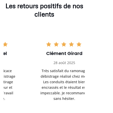
Les retours positifs de nos
clients
Clément Girard
Romai
28 août 2025
05 se
Très satisfait du ramonage
Excelle
débistrage réalisé chez moi.
ramonag
Les conduits étaient bien
L’interven
encrassés et le résultat est
retrouve
impeccable. Je recommande
fonctionne
sans hésiter.
Rien