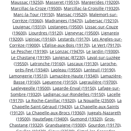
Maussac (19250)
,
Masseret (19510)
,
Margerides (19200)
,
Marcillac-la-Croze (19500)
,
Marcillac-la-Croisille (19320)
,
Marc-la-Tour (19150)
,
Mansac (19520)
,
Malemort-sur-
Corrèze (19360)
,
Madranges (19470)
,
Lubersac (19210)
,
Louignac (19310)
,
Lostanges (19500)
,
Lissac-sur-Couze
(19600)
,
Liourdres (19120)
,
Ligneyrac (19500)
,
Lignareix
(19200)
,
Liginiac (19160)
,
Lestards (19170)
,
Les Angles-sur-
Corrèze (19000)
,
L’Église-aux-Bois (19170)
,
Le Vert (79170)
,
Le Pescher (19190)
,
Le Lonzac (19470)
,
Le Jardin (19300)
,
Le Chastang (19190)
,
Lavignac (87230)
,
Laval-sur-Luzège
(19550)
,
Latronche (19160)
,
Lascaux (19130)
,
Laroche-
près-Feyt (19340)
,
Lapleau (19550)
,
Lanteuil (19190)
,
Lamongerie (19510)
,
Lamazière-Haute (19340)
,
Lamazière-
Basse (19160)
,
Laguenne (19150)
,
Lagraulière (19700)
,
Lagleygeolle (19500)
,
Lagarde-Enval (19150)
,
Lafage-sur-
Sombre (19320)
,
Ladignac-sur-Rondelles (19150)
,
Lacelle
(19170)
,
La Roche-Canillac (19320)
,
La Nouaille (23500)
,
La
Chapelle-Saint-Géraud (19430)
,
La Chapelle-aux-Saints
(19120)
,
La Chapelle-aux-Brocs (19360)
,
Jugeals-Nazareth
(19500)
,
Hautefage (19400)
,
Gumond (19320)
,
Gros-
Chastang (19320)
,
Grandsaigne (19300)
,
Gourdon (19170)
,