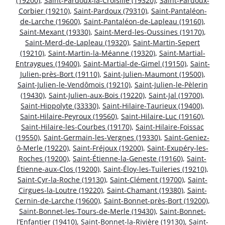
(19200)
,
Saint-Pardoux-la-Croisille (19320)
,
Saint-Pardoux-
Corbier (19210)
,
Saint-Pardoux (79310)
,
Saint-Pantaléon-
de-Larche (19600)
,
Saint-Pantaléon-de-Lapleau (19160)
,
Saint-Mexant (19330)
,
Saint-Merd-les-Oussines (19170)
,
Saint-Merd-de-Lapleau (19320)
,
Saint-Martin-Sepert
(19210)
,
Saint-Martin-la-Méanne (19320)
,
Saint-Martial-
Entraygues (19400)
,
Saint-Martial-de-Gimel (19150)
,
Saint-
Julien-près-Bort (19110)
,
Saint-Julien-Maumont (19500)
,
Saint-Julien-le-Vendômois (19210)
,
Saint-Julien-le-Pèlerin
(19430)
,
Saint-Julien-aux-Bois (19220)
,
Saint-Jal (19700)
,
Saint-Hippolyte (33330)
,
Saint-Hilaire-Taurieux (19400)
,
Saint-Hilaire-Peyroux (19560)
,
Saint-Hilaire-Luc (19160)
,
Saint-Hilaire-les-Courbes (19170)
,
Saint-Hilaire-Foissac
(19550)
,
Saint-Germain-les-Vergnes (19330)
,
Saint-Geniez-
ô-Merle (19220)
,
Saint-Fréjoux (19200)
,
Saint-Exupéry-les-
Roches (19200)
,
Saint-Étienne-la-Geneste (19160)
,
Saint-
Étienne-aux-Clos (19200)
,
Saint-Éloy-les-Tuileries (19210)
,
Saint-Cyr-la-Roche (19130)
,
Saint-Clément (19700)
,
Saint-
Cirgues-la-Loutre (19220)
,
Saint-Chamant (19380)
,
Saint-
Cernin-de-Larche (19600)
,
Saint-Bonnet-près-Bort (19200)
,
Saint-Bonnet-les-Tours-de-Merle (19430)
,
Saint-Bonnet-
l’Enfantier (19410)
,
Saint-Bonnet-la-Rivière (19130)
,
Saint-