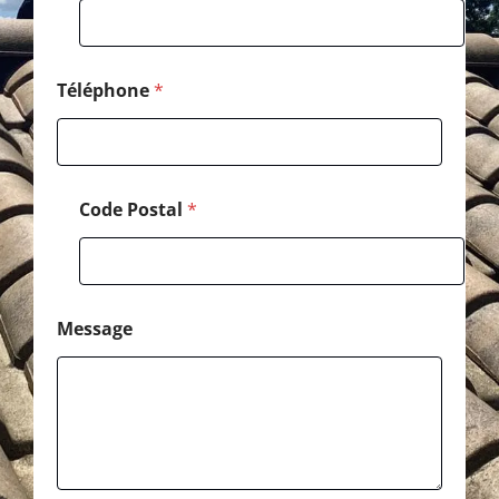
s
a
g
e
Téléphone
*
Code Postal
*
Message