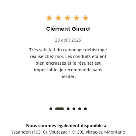
Clément Girard
28 août 2025
e
Très satisfait du ramonage débistrage
née.
réalisé chez moi. Les conduits étaient
déb
et
bien encrassés et le résultat est
ret
 et
impeccable. Je recommande sans
hésiter.
Nous sommes également disponible à
:
Yssandon (19310)
,
Voutezac (19130)
,
Vitrac-sur-Montane