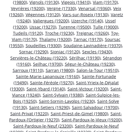
(19800)
,
Vignols (19130)
,
Vigeois (19410)
,
Viam (19170)
,
Veyrières (19200)
,
Vergne (17330)
,
Venarsal (19360)
,
Veix
(19260)
,
Végennes (19120)
,
Vars-sur-Roseix (19130)
,
Varetz
(19240)
,
Valiergues (19200)
,
Uzerche (19140)
,
Ussel
(19200)
,
Ussac (19270)
,
Turenne (19500)
,
Tulle (19000)
,
Tudeils (19120)
,
Troche (19230)
,
Treignac (19260)
,
Toy-
Viam (19170)
,
Thalamy (19200)
,
Tarnac (19170)
,
Soursac
(19550)
,
Soudeilles (19300)
,
Soudaine-Lavinadière (19370)
,
Sornac (19290)
,
Sioniac (19120)
,
Sexcles (19430)
,
Servières-le-Château (19220)
,
Sérilhac (19190)
,
Sérandon
(19160)
,
Seilhac (19700)
,
Ségur-le-Château (19230)
,
Sarroux (19110)
,
Sarran (19800)
,
Salon-la-Tour (19510)
,
Sainte-Marie-Lapanouze (19160)
,
Sainte-Fortunade
(19490)
,
Sainte-Féréole (19270)
,
Saint-Yrieix-le-Déjalat
(19300)
,
Saint-Ybard (19140)
,
Saint-Victour (19200)
,
Saint-
Viance (19240)
,
Saint-Sylvain (19380)
,
Saint-Sulpice-les-
Bois (19250)
,
Saint-Sornin-Lavolps (19230)
,
Saint-Solve
(19130)
,
Saint-Setiers (19290)
,
Saint-Salvadour (19700)
,
Saint-Privat (19220)
,
Saint-Priest-de-Gimel (19800)
,
Saint-
Pardoux-l’Ortigier (19270)
,
Saint-Pardoux-le-Vieux (19200)
,
Saint-Pardoux-le-Neuf (23200)
,
Saint-Pardoux-le-Neuf