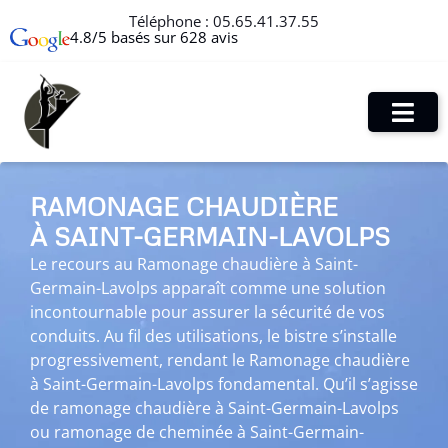
Téléphone :
05.65.41.37.55
4.8/5 basés sur 628 avis
RAMONAGE CHAUDIÈRE
À SAINT-GERMAIN-LAVOLPS
Le recours au Ramonage chaudière à Saint-
Germain-Lavolps apparaît comme une solution
incontournable pour assurer la sécurité de vos
conduits. Au fil des utilisations, le bistre s’installe
progressivement, rendant le Ramonage chaudière
à Saint-Germain-Lavolps fondamental. Qu’il s’agisse
de ramonage chaudière à Saint-Germain-Lavolps
ou ramonage de cheminée à Saint-Germain-