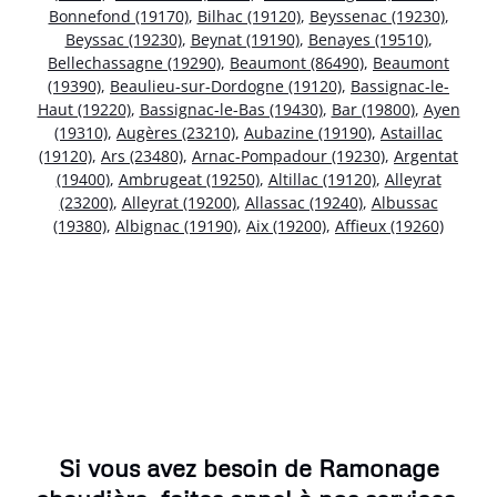
Bonnefond (19170)
,
Bilhac (19120)
,
Beyssenac (19230)
,
Beyssac (19230)
,
Beynat (19190)
,
Benayes (19510)
,
Bellechassagne (19290)
,
Beaumont (86490)
,
Beaumont
(19390)
,
Beaulieu-sur-Dordogne (19120)
,
Bassignac-le-
Haut (19220)
,
Bassignac-le-Bas (19430)
,
Bar (19800)
,
Ayen
(19310)
,
Augères (23210)
,
Aubazine (19190)
,
Astaillac
(19120)
,
Ars (23480)
,
Arnac-Pompadour (19230)
,
Argentat
(19400)
,
Ambrugeat (19250)
,
Altillac (19120)
,
Alleyrat
(23200)
,
Alleyrat (19200)
,
Allassac (19240)
,
Albussac
(19380)
,
Albignac (19190)
,
Aix (19200)
,
Affieux (19260)
Si vous avez besoin de Ramonage