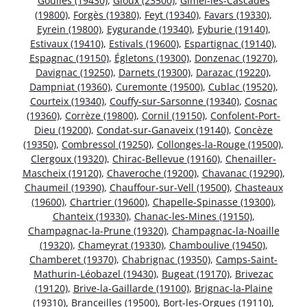
Goulles (19430)
,
Gioux (23500)
,
Gimel-les-Cascades
(19800)
,
Forgès (19380)
,
Feyt (19340)
,
Favars (19330)
,
Eyrein (19800)
,
Eygurande (19340)
,
Eyburie (19140)
,
Estivaux (19410)
,
Estivals (19600)
,
Espartignac (19140)
,
Espagnac (19150)
,
Égletons (19300)
,
Donzenac (19270)
,
Davignac (19250)
,
Darnets (19300)
,
Darazac (19220)
,
Dampniat (19360)
,
Curemonte (19500)
,
Cublac (19520)
,
Courteix (19340)
,
Couffy-sur-Sarsonne (19340)
,
Cosnac
(19360)
,
Corrèze (19800)
,
Cornil (19150)
,
Confolent-Port-
Dieu (19200)
,
Condat-sur-Ganaveix (19140)
,
Concèze
(19350)
,
Combressol (19250)
,
Collonges-la-Rouge (19500)
,
Clergoux (19320)
,
Chirac-Bellevue (19160)
,
Chenailler-
Mascheix (19120)
,
Chaveroche (19200)
,
Chavanac (19290)
,
Chaumeil (19390)
,
Chauffour-sur-Vell (19500)
,
Chasteaux
(19600)
,
Chartrier (19600)
,
Chapelle-Spinasse (19300)
,
Chanteix (19330)
,
Chanac-les-Mines (19150)
,
Champagnac-la-Prune (19320)
,
Champagnac-la-Noaille
(19320)
,
Chameyrat (19330)
,
Chamboulive (19450)
,
Chamberet (19370)
,
Chabrignac (19350)
,
Camps-Saint-
Mathurin-Léobazel (19430)
,
Bugeat (19170)
,
Brivezac
(19120)
,
Brive-la-Gaillarde (19100)
,
Brignac-la-Plaine
(19310)
,
Branceilles (19500)
,
Bort-les-Orgues (19110)
,