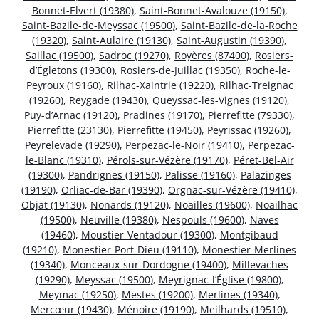
Bonnet-Elvert (19380)
,
Saint-Bonnet-Avalouze (19150)
,
Saint-Bazile-de-Meyssac (19500)
,
Saint-Bazile-de-la-Roche
(19320)
,
Saint-Aulaire (19130)
,
Saint-Augustin (19390)
,
Saillac (19500)
,
Sadroc (19270)
,
Royères (87400)
,
Rosiers-
d’Égletons (19300)
,
Rosiers-de-Juillac (19350)
,
Roche-le-
Peyroux (19160)
,
Rilhac-Xaintrie (19220)
,
Rilhac-Treignac
(19260)
,
Reygade (19430)
,
Queyssac-les-Vignes (19120)
,
Puy-d’Arnac (19120)
,
Pradines (19170)
,
Pierrefitte (79330)
,
Pierrefitte (23130)
,
Pierrefitte (19450)
,
Peyrissac (19260)
,
Peyrelevade (19290)
,
Perpezac-le-Noir (19410)
,
Perpezac-
le-Blanc (19310)
,
Pérols-sur-Vézère (19170)
,
Péret-Bel-Air
(19300)
,
Pandrignes (19150)
,
Palisse (19160)
,
Palazinges
(19190)
,
Orliac-de-Bar (19390)
,
Orgnac-sur-Vézère (19410)
,
Objat (19130)
,
Nonards (19120)
,
Noailles (19600)
,
Noailhac
(19500)
,
Neuville (19380)
,
Nespouls (19600)
,
Naves
(19460)
,
Moustier-Ventadour (19300)
,
Montgibaud
(19210)
,
Monestier-Port-Dieu (19110)
,
Monestier-Merlines
(19340)
,
Monceaux-sur-Dordogne (19400)
,
Millevaches
(19290)
,
Meyssac (19500)
,
Meyrignac-l’Église (19800)
,
Meymac (19250)
,
Mestes (19200)
,
Merlines (19340)
,
Mercœur (19430)
,
Ménoire (19190)
,
Meilhards (19510)
,