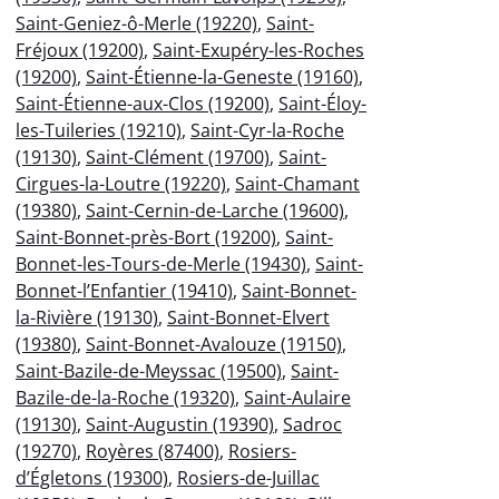
Saint-Geniez-ô-Merle (19220)
,
Saint-
Fréjoux (19200)
,
Saint-Exupéry-les-Roches
(19200)
,
Saint-Étienne-la-Geneste (19160)
,
Saint-Étienne-aux-Clos (19200)
,
Saint-Éloy-
les-Tuileries (19210)
,
Saint-Cyr-la-Roche
(19130)
,
Saint-Clément (19700)
,
Saint-
Cirgues-la-Loutre (19220)
,
Saint-Chamant
(19380)
,
Saint-Cernin-de-Larche (19600)
,
Saint-Bonnet-près-Bort (19200)
,
Saint-
Bonnet-les-Tours-de-Merle (19430)
,
Saint-
Bonnet-l’Enfantier (19410)
,
Saint-Bonnet-
la-Rivière (19130)
,
Saint-Bonnet-Elvert
(19380)
,
Saint-Bonnet-Avalouze (19150)
,
Saint-Bazile-de-Meyssac (19500)
,
Saint-
Bazile-de-la-Roche (19320)
,
Saint-Aulaire
(19130)
,
Saint-Augustin (19390)
,
Sadroc
(19270)
,
Royères (87400)
,
Rosiers-
d’Égletons (19300)
,
Rosiers-de-Juillac