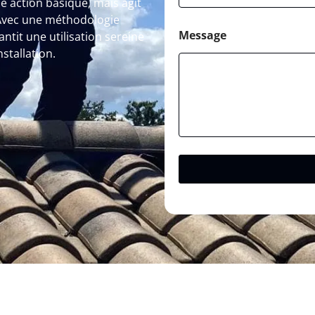
 action basique, mais agit
. Avec une méthodologie
Message
ntit une utilisation sereine
stallation.