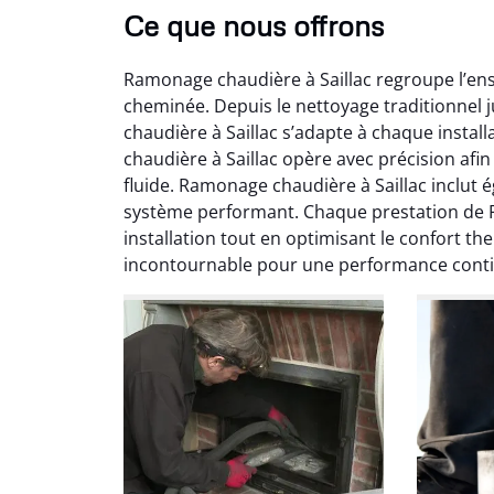
Ce que nous offrons
Ramonage chaudière à Saillac regroupe l’ense
cheminée. Depuis le nettoyage traditionne
chaudière à Saillac s’adapte à chaque insta
chaudière à Saillac opère avec précision af
fluide. Ramonage chaudière à Saillac inclu
système performant. Chaque prestation de R
Ni
installation tout en optimisant le confort t
incontournable pour une performance cont
2
Interve
propre
débistr
suite la
du tir