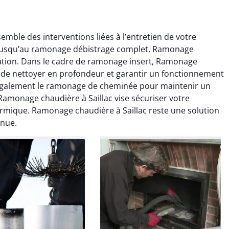
mble des interventions liées à l’entretien de votre
l jusqu’au ramonage débistrage complet, Ramonage
llation. Dans le cadre de ramonage insert, Ramonage
in de nettoyer en profondeur et garantir un fonctionnement
t également le ramonage de cheminée pour maintenir un
amonage chaudière à Saillac vise sécuriser votre
colas Perrin
Yannick Morel
hermique. Ramonage chaudière à Saillac reste une solution
inue.
2 janvier 2026
12 juillet 2025
ntion rapide et très
Intervention très efficace
 pour le ramonage
pour le ramonage débistrage
age. On sent tout de
de ma cheminée. Le tirage
 différence au niveau
est nettement meilleur et
age. Très satisfait.
plus aucune odeur. Travail
propre et rapide.