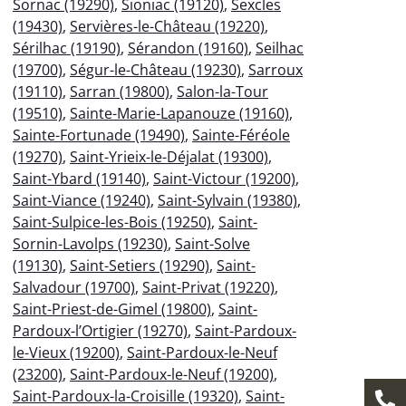
Sornac (19290)
,
Sioniac (19120)
,
Sexcles
(19430)
,
Servières-le-Château (19220)
,
Sérilhac (19190)
,
Sérandon (19160)
,
Seilhac
(19700)
,
Ségur-le-Château (19230)
,
Sarroux
(19110)
,
Sarran (19800)
,
Salon-la-Tour
(19510)
,
Sainte-Marie-Lapanouze (19160)
,
Sainte-Fortunade (19490)
,
Sainte-Féréole
(19270)
,
Saint-Yrieix-le-Déjalat (19300)
,
Saint-Ybard (19140)
,
Saint-Victour (19200)
,
Saint-Viance (19240)
,
Saint-Sylvain (19380)
,
Saint-Sulpice-les-Bois (19250)
,
Saint-
Sornin-Lavolps (19230)
,
Saint-Solve
(19130)
,
Saint-Setiers (19290)
,
Saint-
Salvadour (19700)
,
Saint-Privat (19220)
,
Saint-Priest-de-Gimel (19800)
,
Saint-
Pardoux-l’Ortigier (19270)
,
Saint-Pardoux-
le-Vieux (19200)
,
Saint-Pardoux-le-Neuf
(23200)
,
Saint-Pardoux-le-Neuf (19200)
,
Saint-Pardoux-la-Croisille (19320)
,
Saint-