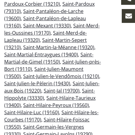
Pardoux-Corbier (19210)
,
Saint-Pardoux
(79310)
,
Saint-Pantaléon-de-Larche
(19600)
,
Saint-Pantaléon-de-Lapleau
(19160)
,
Saint-Mexant (19330)
,
Saint-Merd-
les-Oussines (19170)
,
Saint-Merd-de-
Lapleau (19320)
,
Saint-Martin-Sepert
(19210)
,
Saint-Martin-la-Méanne (19320)
,
Saint-Martial-Entraygues (19400)
,
Saint-
Martial-de-Gimel (19150)
,
Saint-Julien-près-
Bort (19110)
,
Saint-Julien-Maumont
(19500)
,
Saint-Julien-le-Vendômois (19210)
,
Saint-Julien-le-Pèlerin (19430)
,
Saint-Julien-
aux-Bois (19220)
,
Saint-Jal (19700)
,
Saint-
Hippolyte (33330)
,
Saint-Hilaire-Taurieux
(19400)
,
Saint-Hilaire-Peyroux (19560)
,
Saint-Hilaire-Luc (19160)
,
Saint-Hilaire-les-
Courbes (19170)
,
Saint-Hilaire-Foissac
(19550)
,
Saint-Germain-les-Vergnes
(19330)
,
Saint-Germain-Lavolps (19290)
,