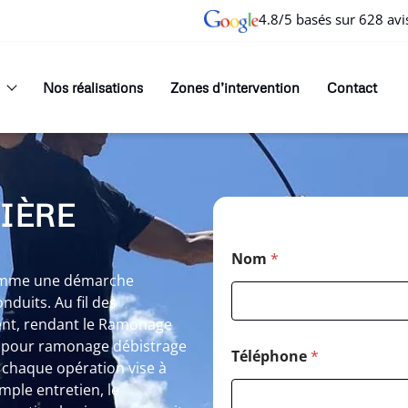
4.8/5 basés sur 628 avi
Nos réalisations
Zones d’intervention
Contact
IÈRE
Nom
*
 comme une démarche
nduits. Au fil des
ement, rendant le Ramonage
it pour ramonage débistrage
Téléphone
*
 chaque opération vise à
mple entretien, le