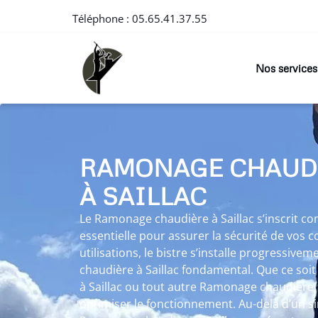
Téléphone :
05.65.41.37.55
Nos services
RAMONAGE CHAUD
À SAILLAC
Le Ramonage chaudière à Saillac s’inscrit
essentielle pour assurer la sécurité de vos co
utilisations, le bistre s’installe progressiv
chaudière à Saillac fondamental. Que ce so
à Saillac ou tout autre Ramonage chaudière,
optimiser le fonctionnement. Au-delà d’un si