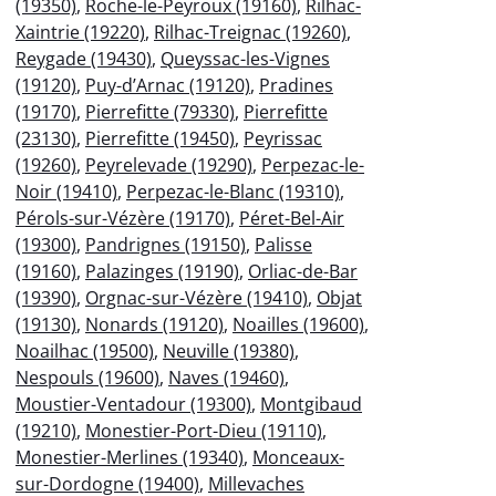
(19350)
,
Roche-le-Peyroux (19160)
,
Rilhac-
Xaintrie (19220)
,
Rilhac-Treignac (19260)
,
Reygade (19430)
,
Queyssac-les-Vignes
(19120)
,
Puy-d’Arnac (19120)
,
Pradines
(19170)
,
Pierrefitte (79330)
,
Pierrefitte
(23130)
,
Pierrefitte (19450)
,
Peyrissac
(19260)
,
Peyrelevade (19290)
,
Perpezac-le-
Noir (19410)
,
Perpezac-le-Blanc (19310)
,
Pérols-sur-Vézère (19170)
,
Péret-Bel-Air
(19300)
,
Pandrignes (19150)
,
Palisse
(19160)
,
Palazinges (19190)
,
Orliac-de-Bar
(19390)
,
Orgnac-sur-Vézère (19410)
,
Objat
(19130)
,
Nonards (19120)
,
Noailles (19600)
,
Noailhac (19500)
,
Neuville (19380)
,
Nespouls (19600)
,
Naves (19460)
,
Moustier-Ventadour (19300)
,
Montgibaud
(19210)
,
Monestier-Port-Dieu (19110)
,
Monestier-Merlines (19340)
,
Monceaux-
sur-Dordogne (19400)
,
Millevaches