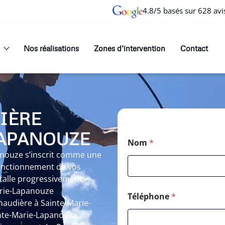
4.8/5 basés sur 628 avi
Nos réalisations
Zones d’intervention
Contact
IÈRE
LAPANOUZE
Nom
*
nouze s’inscrit comme une
fonctionnement de vos
nstalle progressivement,
arie-Lapanouze
Téléphone
*
haudière à Sainte-Marie-
te-Marie-Lapanouze,