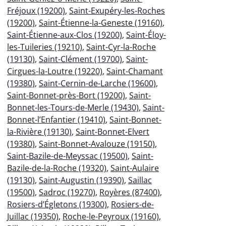
Fréjoux (19200)
,
Saint-Exupéry-les-Roches
(19200)
,
Saint-Étienne-la-Geneste (19160)
,
Saint-Étienne-aux-Clos (19200)
,
Saint-Éloy-
les-Tuileries (19210)
,
Saint-Cyr-la-Roche
(19130)
,
Saint-Clément (19700)
,
Saint-
Cirgues-la-Loutre (19220)
,
Saint-Chamant
(19380)
,
Saint-Cernin-de-Larche (19600)
,
Saint-Bonnet-près-Bort (19200)
,
Saint-
Bonnet-les-Tours-de-Merle (19430)
,
Saint-
Bonnet-l’Enfantier (19410)
,
Saint-Bonnet-
la-Rivière (19130)
,
Saint-Bonnet-Elvert
(19380)
,
Saint-Bonnet-Avalouze (19150)
,
Saint-Bazile-de-Meyssac (19500)
,
Saint-
Bazile-de-la-Roche (19320)
,
Saint-Aulaire
(19130)
,
Saint-Augustin (19390)
,
Saillac
(19500)
,
Sadroc (19270)
,
Royères (87400)
,
Rosiers-d’Égletons (19300)
,
Rosiers-de-
Juillac (19350)
,
Roche-le-Peyroux (19160)
,