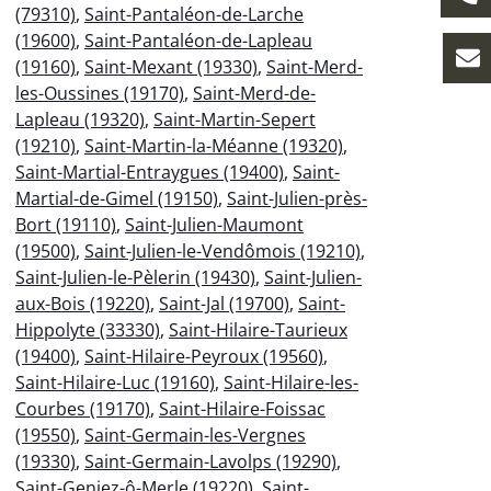
(79310)
,
Saint-Pantaléon-de-Larche
(19600)
,
Saint-Pantaléon-de-Lapleau
(19160)
,
Saint-Mexant (19330)
,
Saint-Merd-
les-Oussines (19170)
,
Saint-Merd-de-
Lapleau (19320)
,
Saint-Martin-Sepert
(19210)
,
Saint-Martin-la-Méanne (19320)
,
Saint-Martial-Entraygues (19400)
,
Saint-
Martial-de-Gimel (19150)
,
Saint-Julien-près-
Bort (19110)
,
Saint-Julien-Maumont
(19500)
,
Saint-Julien-le-Vendômois (19210)
,
Saint-Julien-le-Pèlerin (19430)
,
Saint-Julien-
aux-Bois (19220)
,
Saint-Jal (19700)
,
Saint-
Hippolyte (33330)
,
Saint-Hilaire-Taurieux
(19400)
,
Saint-Hilaire-Peyroux (19560)
,
Saint-Hilaire-Luc (19160)
,
Saint-Hilaire-les-
Courbes (19170)
,
Saint-Hilaire-Foissac
(19550)
,
Saint-Germain-les-Vergnes
(19330)
,
Saint-Germain-Lavolps (19290)
,
Saint-Geniez-ô-Merle (19220)
,
Saint-