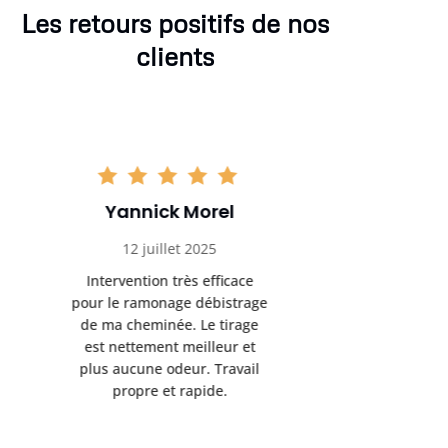
Les retours positifs de nos
clients
Clément Girard
Romai
28 août 2025
05 se
Très satisfait du ramonage
Excelle
débistrage réalisé chez moi.
ramonag
Les conduits étaient bien
L’interven
encrassés et le résultat est
retrouve
impeccable. Je recommande
fonctionne
sans hésiter.
Rien