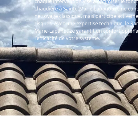
chaque intervention vise à optimiser le fo
chaudière à Sainte-Marie-Lapanouze ne con
nettoyage classique, mais participe activeme
risques. Avec une expertise technique, le R
Marie-Lapanouze garantit un confort optima
l’efficacité de votre système.