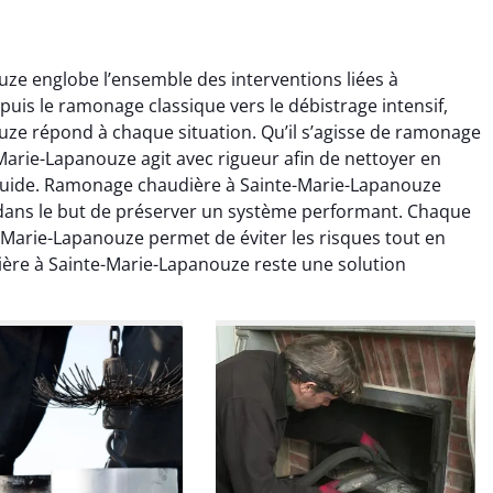
e englobe l’ensemble des interventions liées à
puis le ramonage classique vers le débistrage intensif,
e répond à chaque situation. Qu’il s’agisse de ramonage
arie-Lapanouze agit avec rigueur afin de nettoyer en
fluide. Ramonage chaudière à Sainte-Marie-Lapanouze
dans le but de préserver un système performant. Chaque
colas Perrin
Yannick Morel
Marie-Lapanouze permet de éviter les risques tout en
ère à Sainte-Marie-Lapanouze reste une solution
2 janvier 2026
12 juillet 2025
ntion rapide et très
Intervention très efficace
 pour le ramonage
pour le ramonage débistrage
age. On sent tout de
de ma cheminée. Le tirage
 différence au niveau
est nettement meilleur et
age. Très satisfait.
plus aucune odeur. Travail
propre et rapide.