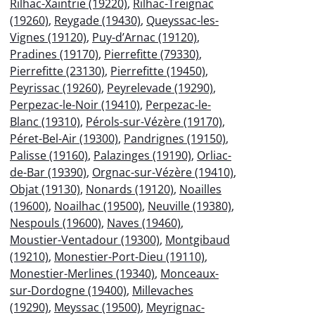
Rilhac-Xaintrie (19220)
,
Rilhac-Treignac
(19260)
,
Reygade (19430)
,
Queyssac-les-
Vignes (19120)
,
Puy-d’Arnac (19120)
,
Pradines (19170)
,
Pierrefitte (79330)
,
Pierrefitte (23130)
,
Pierrefitte (19450)
,
Peyrissac (19260)
,
Peyrelevade (19290)
,
Perpezac-le-Noir (19410)
,
Perpezac-le-
Blanc (19310)
,
Pérols-sur-Vézère (19170)
,
Péret-Bel-Air (19300)
,
Pandrignes (19150)
,
Palisse (19160)
,
Palazinges (19190)
,
Orliac-
de-Bar (19390)
,
Orgnac-sur-Vézère (19410)
,
Objat (19130)
,
Nonards (19120)
,
Noailles
(19600)
,
Noailhac (19500)
,
Neuville (19380)
,
Nespouls (19600)
,
Naves (19460)
,
Moustier-Ventadour (19300)
,
Montgibaud
(19210)
,
Monestier-Port-Dieu (19110)
,
Monestier-Merlines (19340)
,
Monceaux-
sur-Dordogne (19400)
,
Millevaches
(19290)
,
Meyssac (19500)
,
Meyrignac-