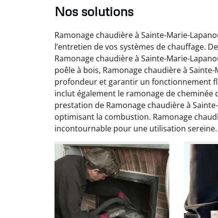
Nos solutions
Ramonage chaudière à Sainte-Marie-Lapanouz
l’entretien de vos systèmes de chauffage. De
Ramonage chaudière à Sainte-Marie-Lapanouz
poêle à bois, Ramonage chaudière à Sainte-M
profondeur et garantir un fonctionnement 
inclut également le ramonage de cheminée 
Ni
prestation de Ramonage chaudière à Sainte-
optimisant la combustion. Ramonage chaudi
2
incontournable pour une utilisation sereine.
Interve
propre
débistr
suite la
du tir