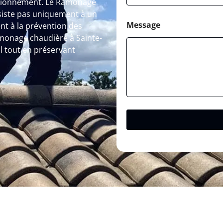
nctionnement. Le Ramonage
siste pas uniquement à un
Message
nt à la prévention des
amonage chaudière à Sainte-
l tout en préservant