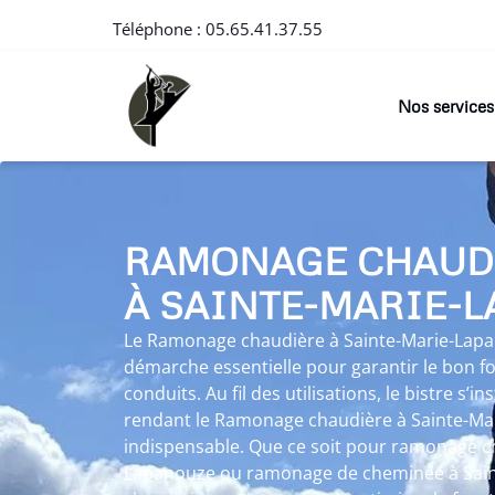
Téléphone :
05.65.41.37.55
Nos services
RAMONAGE CHAUD
À SAINTE-MARIE-
Le Ramonage chaudière à Sainte-Marie-Lapa
démarche essentielle pour garantir le bon 
conduits. Au fil des utilisations, le bistre s’i
rendant le Ramonage chaudière à Sainte-M
indispensable. Que ce soit pour ramonage c
Lapanouze ou ramonage de cheminée à Sain