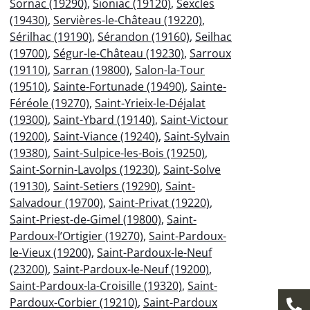
Sornac (19290)
,
Sioniac (19120)
,
Sexcles
(19430)
,
Servières-le-Château (19220)
,
Sérilhac (19190)
,
Sérandon (19160)
,
Seilhac
(19700)
,
Ségur-le-Château (19230)
,
Sarroux
(19110)
,
Sarran (19800)
,
Salon-la-Tour
(19510)
,
Sainte-Fortunade (19490)
,
Sainte-
Féréole (19270)
,
Saint-Yrieix-le-Déjalat
(19300)
,
Saint-Ybard (19140)
,
Saint-Victour
(19200)
,
Saint-Viance (19240)
,
Saint-Sylvain
(19380)
,
Saint-Sulpice-les-Bois (19250)
,
Saint-Sornin-Lavolps (19230)
,
Saint-Solve
(19130)
,
Saint-Setiers (19290)
,
Saint-
Salvadour (19700)
,
Saint-Privat (19220)
,
Saint-Priest-de-Gimel (19800)
,
Saint-
Pardoux-l’Ortigier (19270)
,
Saint-Pardoux-
le-Vieux (19200)
,
Saint-Pardoux-le-Neuf
(23200)
,
Saint-Pardoux-le-Neuf (19200)
,
Saint-Pardoux-la-Croisille (19320)
,
Saint-
Pardoux-Corbier (19210)
,
Saint-Pardoux