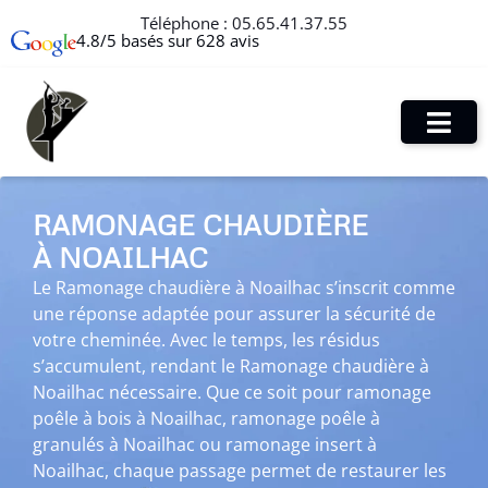
Téléphone :
05.65.41.37.55
4.8/5 basés sur 628 avis
RAMONAGE CHAUDIÈRE
À NOAILHAC
Le Ramonage chaudière à Noailhac s’inscrit comme
une réponse adaptée pour assurer la sécurité de
votre cheminée. Avec le temps, les résidus
s’accumulent, rendant le Ramonage chaudière à
Noailhac nécessaire. Que ce soit pour ramonage
poêle à bois à Noailhac, ramonage poêle à
granulés à Noailhac ou ramonage insert à
Noailhac, chaque passage permet de restaurer les