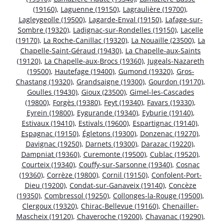
(19160)
,
Laguenne (19150)
,
Lagraulière (19700)
,
Lagleygeolle (19500)
,
Lagarde-Enval (19150)
,
Lafage-sur-
Sombre (19320)
,
Ladignac-sur-Rondelles (19150)
,
Lacelle
(19170)
,
La Roche-Canillac (19320)
,
La Nouaille (23500)
,
La
Chapelle-Saint-Géraud (19430)
,
La Chapelle-aux-Saints
(19120)
,
La Chapelle-aux-Brocs (19360)
,
Jugeals-Nazareth
(19500)
,
Hautefage (19400)
,
Gumond (19320)
,
Gros-
Chastang (19320)
,
Grandsaigne (19300)
,
Gourdon (19170)
,
Goulles (19430)
,
Gioux (23500)
,
Gimel-les-Cascades
(19800)
,
Forgès (19380)
,
Feyt (19340)
,
Favars (19330)
,
Eyrein (19800)
,
Eygurande (19340)
,
Eyburie (19140)
,
Estivaux (19410)
,
Estivals (19600)
,
Espartignac (19140)
,
Espagnac (19150)
,
Égletons (19300)
,
Donzenac (19270)
,
Davignac (19250)
,
Darnets (19300)
,
Darazac (19220)
,
Dampniat (19360)
,
Curemonte (19500)
,
Cublac (19520)
,
Courteix (19340)
,
Couffy-sur-Sarsonne (19340)
,
Cosnac
(19360)
,
Corrèze (19800)
,
Cornil (19150)
,
Confolent-Port-
Dieu (19200)
,
Condat-sur-Ganaveix (19140)
,
Concèze
(19350)
,
Combressol (19250)
,
Collonges-la-Rouge (19500)
,
Clergoux (19320)
,
Chirac-Bellevue (19160)
,
Chenailler-
Mascheix (19120)
,
Chaveroche (19200)
,
Chavanac (19290)
,