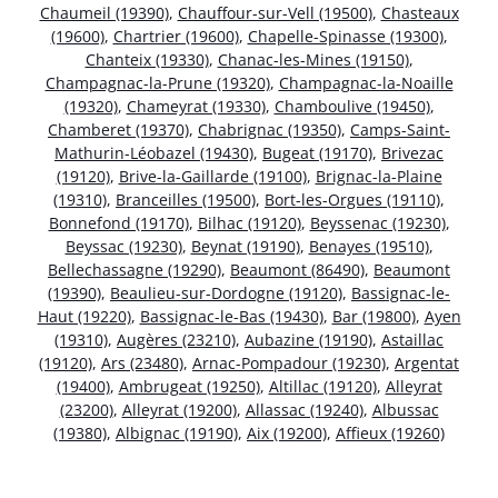
Chaumeil (19390)
,
Chauffour-sur-Vell (19500)
,
Chasteaux
(19600)
,
Chartrier (19600)
,
Chapelle-Spinasse (19300)
,
Chanteix (19330)
,
Chanac-les-Mines (19150)
,
Champagnac-la-Prune (19320)
,
Champagnac-la-Noaille
(19320)
,
Chameyrat (19330)
,
Chamboulive (19450)
,
Chamberet (19370)
,
Chabrignac (19350)
,
Camps-Saint-
Mathurin-Léobazel (19430)
,
Bugeat (19170)
,
Brivezac
(19120)
,
Brive-la-Gaillarde (19100)
,
Brignac-la-Plaine
(19310)
,
Branceilles (19500)
,
Bort-les-Orgues (19110)
,
Bonnefond (19170)
,
Bilhac (19120)
,
Beyssenac (19230)
,
Beyssac (19230)
,
Beynat (19190)
,
Benayes (19510)
,
Bellechassagne (19290)
,
Beaumont (86490)
,
Beaumont
(19390)
,
Beaulieu-sur-Dordogne (19120)
,
Bassignac-le-
Haut (19220)
,
Bassignac-le-Bas (19430)
,
Bar (19800)
,
Ayen
(19310)
,
Augères (23210)
,
Aubazine (19190)
,
Astaillac
(19120)
,
Ars (23480)
,
Arnac-Pompadour (19230)
,
Argentat
(19400)
,
Ambrugeat (19250)
,
Altillac (19120)
,
Alleyrat
(23200)
,
Alleyrat (19200)
,
Allassac (19240)
,
Albussac
(19380)
,
Albignac (19190)
,
Aix (19200)
,
Affieux (19260)