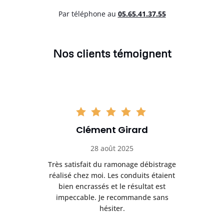
Par téléphone au
05.65.41.37.55
Nos clients témoignent
Clément Girard
28 août 2025
e
Très satisfait du ramonage débistrage
née.
réalisé chez moi. Les conduits étaient
déb
et
bien encrassés et le résultat est
ret
 et
impeccable. Je recommande sans
hésiter.