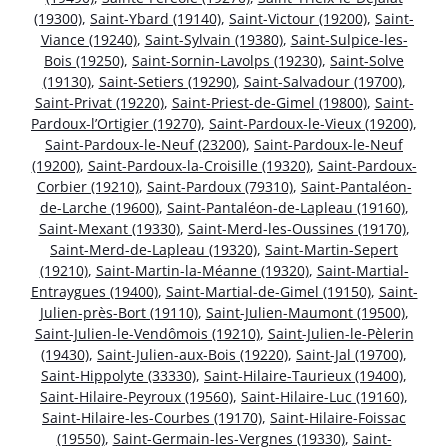
(19300)
,
Saint-Ybard (19140)
,
Saint-Victour (19200)
,
Saint-
Viance (19240)
,
Saint-Sylvain (19380)
,
Saint-Sulpice-les-
Bois (19250)
,
Saint-Sornin-Lavolps (19230)
,
Saint-Solve
(19130)
,
Saint-Setiers (19290)
,
Saint-Salvadour (19700)
,
Saint-Privat (19220)
,
Saint-Priest-de-Gimel (19800)
,
Saint-
Pardoux-l’Ortigier (19270)
,
Saint-Pardoux-le-Vieux (19200)
,
Saint-Pardoux-le-Neuf (23200)
,
Saint-Pardoux-le-Neuf
(19200)
,
Saint-Pardoux-la-Croisille (19320)
,
Saint-Pardoux-
Corbier (19210)
,
Saint-Pardoux (79310)
,
Saint-Pantaléon-
de-Larche (19600)
,
Saint-Pantaléon-de-Lapleau (19160)
,
Saint-Mexant (19330)
,
Saint-Merd-les-Oussines (19170)
,
Saint-Merd-de-Lapleau (19320)
,
Saint-Martin-Sepert
(19210)
,
Saint-Martin-la-Méanne (19320)
,
Saint-Martial-
Entraygues (19400)
,
Saint-Martial-de-Gimel (19150)
,
Saint-
Julien-près-Bort (19110)
,
Saint-Julien-Maumont (19500)
,
Saint-Julien-le-Vendômois (19210)
,
Saint-Julien-le-Pèlerin
(19430)
,
Saint-Julien-aux-Bois (19220)
,
Saint-Jal (19700)
,
Saint-Hippolyte (33330)
,
Saint-Hilaire-Taurieux (19400)
,
Saint-Hilaire-Peyroux (19560)
,
Saint-Hilaire-Luc (19160)
,
Saint-Hilaire-les-Courbes (19170)
,
Saint-Hilaire-Foissac
(19550)
,
Saint-Germain-les-Vergnes (19330)
,
Saint-