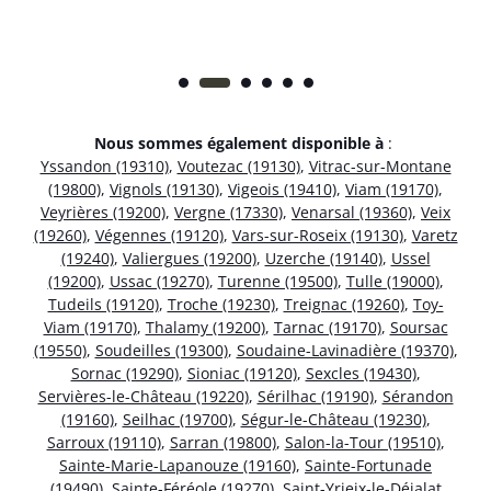
Nous sommes également disponible à
:
Yssandon (19310)
,
Voutezac (19130)
,
Vitrac-sur-Montane
(19800)
,
Vignols (19130)
,
Vigeois (19410)
,
Viam (19170)
,
Veyrières (19200)
,
Vergne (17330)
,
Venarsal (19360)
,
Veix
(19260)
,
Végennes (19120)
,
Vars-sur-Roseix (19130)
,
Varetz
(19240)
,
Valiergues (19200)
,
Uzerche (19140)
,
Ussel
(19200)
,
Ussac (19270)
,
Turenne (19500)
,
Tulle (19000)
,
Tudeils (19120)
,
Troche (19230)
,
Treignac (19260)
,
Toy-
Viam (19170)
,
Thalamy (19200)
,
Tarnac (19170)
,
Soursac
(19550)
,
Soudeilles (19300)
,
Soudaine-Lavinadière (19370)
,
Sornac (19290)
,
Sioniac (19120)
,
Sexcles (19430)
,
Servières-le-Château (19220)
,
Sérilhac (19190)
,
Sérandon
(19160)
,
Seilhac (19700)
,
Ségur-le-Château (19230)
,
Sarroux (19110)
,
Sarran (19800)
,
Salon-la-Tour (19510)
,
Sainte-Marie-Lapanouze (19160)
,
Sainte-Fortunade
(19490)
,
Sainte-Féréole (19270)
,
Saint-Yrieix-le-Déjalat