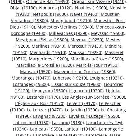
(19190)
,
Orliac-de-Bar (19390)
,
Orgnac-sur-Vézère (19410)
,
Objat (19130)
,
Nonards (19120)
,
Noailles (19600)
,
Neuville
(19380)
,
Nespouls (19600)
,
Naves (19460)
,
Moustier-
Ventadour (19300)
,
Montgibaud (19210)
,
Monestier-Port-
Dieu (19110)
,
Monestier-Merlines (19340)
,
Monceaux-sur-
Dordogne (19400)
,
Millevaches (19290)
,
Meyssac (19500)
,
Meyrignac-l’Église (19800)
,
Meymac (19250)
,
Mestes
(19200)
,
Merlines (19340)
,
Mercœur (19430)
,
Ménoire
(19190)
,
Meilhards (19510)
,
Maussac (19250)
,
Masseret
(19510)
,
Margerides (19200)
,
Marcillac-la-Croze (19500)
,
Marcillac-la-Croisille (19320)
,
Marc-la-Tour (19150)
,
Mansac (19520)
,
Malemort-sur-Corrèze (19360)
,
Madranges (19470)
,
Lubersac (19210)
,
Louignac (19310)
,
Lostanges (19500)
,
Lissac-sur-Couze (19600)
,
Liourdres
(19120)
,
Ligneyrac (19500)
,
Lignareix (19200)
,
Liginiac
(19160)
,
Lestards (19170)
,
Les Angles-sur-Corrèze (19000)
,
L’Église-aux-Bois (19170)
,
Le Vert (79170)
,
Le Pescher
(19190)
,
Le Lonzac (19470)
,
Le Jardin (19300)
,
Le Chastang
(19190)
,
Lavignac (87230)
,
Laval-sur-Luzège (19550)
,
Latronche (19160)
,
Lascaux (19130)
,
Laroche-près-Feyt
(19340)
,
Lapleau (19550)
,
Lanteuil (19190)
,
Lamongerie
(19510)
,
Lamazière-Haute (19340)
,
Lamazière-Basse