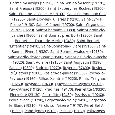
Germain-Lavolps (19290)
,
Saint-Geniez-ô-Merle (19220)
,
Saint-Fréjoux (19200)
,
Saint-Exupéry-les-Roches (19200)
,
Saint-Étienne-la-Geneste (19160)
,
Saint-Étienne-aux-Clos
(19200)
,
Saint-Éloy-les-Tuileries (19210)
,
Saint-Cyr-la-
Roche (19130)
,
Saint-Clément (19700)
,
Saint-Cirgues-la-
Loutre (19220)
,
Saint-Chamant (19380)
,
Saint-Cernin-de-
Larche (19600)
,
Saint-Bonnet-près-Bort (19200)
,
Saint-
Bonnet-les-Tours-de-Merle (19430)
,
Saint-Bonnet-
l’Enfantier (19410)
,
Saint-Bonnet-la-Rivière (19130)
,
Saint-
Bonnet-Elvert (19380)
,
Saint-Bonnet-Avalouze (19150)
,
Saint-Bazile-de-Meyssac (19500)
,
Saint-Bazile-de-la-Roche
(19320)
,
Saint-Aulaire (19130)
,
Saint-Augustin (19390)
,
Saillac (19500)
,
Sadroc (19270)
,
Royères (87400)
,
Rosiers-
d’Égletons (19300)
,
Rosiers-de-Juillac (19350)
,
Roche-le-
Peyroux (19160)
,
Rilhac-Xaintrie (19220)
,
Rilhac-Treignac
(19260)
,
Reygade (19430)
,
Queyssac-les-Vignes (19120)
,
Puy-d’Arnac (19120)
,
Pradines (19170)
,
Pierrefitte (79330)
,
Pierrefitte (23130)
,
Pierrefitte (19450)
,
Peyrissac (19260)
,
Peyrelevade (19290)
,
Perpezac-le-Noir (19410)
,
Perpezac-
le-Blanc (19310)
,
Pérols-sur-Vézère (19170)
,
Péret-Bel-Air
(19300)
,
Pandrignes (19150)
,
Palisse (19160)
,
Palazinges