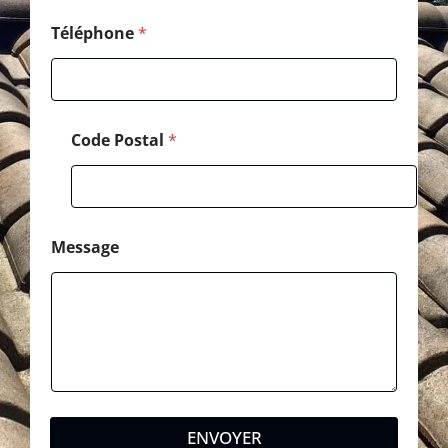
d
e
Téléphone
*
P
o
s
t
a
Code Postal
*
l
Message
ENVOYER