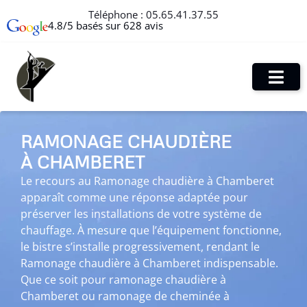
Téléphone :
05.65.41.37.55
4.8/5 basés sur 628 avis
RAMONAGE CHAUDIÈRE
À CHAMBERET
Le recours au Ramonage chaudière à Chamberet
apparaît comme une réponse adaptée pour
préserver les installations de votre système de
chauffage. À mesure que l’équipement fonctionne,
le bistre s’installe progressivement, rendant le
Ramonage chaudière à Chamberet indispensable.
Que ce soit pour ramonage chaudière à
Chamberet ou ramonage de cheminée à