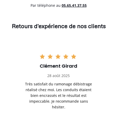
Par téléphone au
05.65.41.37.55
Retours d'expérience de nos clients
Clément Girard
28 août 2025
e
Très satisfait du ramonage débistrage
née.
réalisé chez moi. Les conduits étaient
déb
et
bien encrassés et le résultat est
ret
 et
impeccable. Je recommande sans
hésiter.