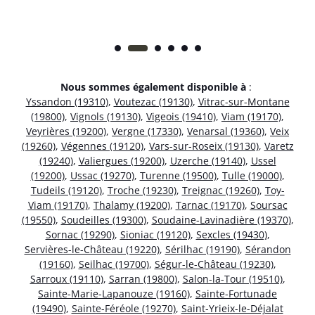
Nous sommes également disponible à
:
Yssandon (19310)
,
Voutezac (19130)
,
Vitrac-sur-Montane
(19800)
,
Vignols (19130)
,
Vigeois (19410)
,
Viam (19170)
,
Veyrières (19200)
,
Vergne (17330)
,
Venarsal (19360)
,
Veix
(19260)
,
Végennes (19120)
,
Vars-sur-Roseix (19130)
,
Varetz
(19240)
,
Valiergues (19200)
,
Uzerche (19140)
,
Ussel
(19200)
,
Ussac (19270)
,
Turenne (19500)
,
Tulle (19000)
,
Tudeils (19120)
,
Troche (19230)
,
Treignac (19260)
,
Toy-
Viam (19170)
,
Thalamy (19200)
,
Tarnac (19170)
,
Soursac
(19550)
,
Soudeilles (19300)
,
Soudaine-Lavinadière (19370)
,
Sornac (19290)
,
Sioniac (19120)
,
Sexcles (19430)
,
Servières-le-Château (19220)
,
Sérilhac (19190)
,
Sérandon
(19160)
,
Seilhac (19700)
,
Ségur-le-Château (19230)
,
Sarroux (19110)
,
Sarran (19800)
,
Salon-la-Tour (19510)
,
Sainte-Marie-Lapanouze (19160)
,
Sainte-Fortunade
(19490)
,
Sainte-Féréole (19270)
,
Saint-Yrieix-le-Déjalat