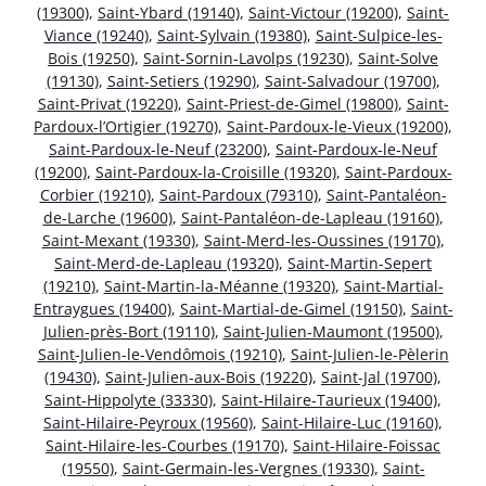
(19300)
,
Saint-Ybard (19140)
,
Saint-Victour (19200)
,
Saint-
Viance (19240)
,
Saint-Sylvain (19380)
,
Saint-Sulpice-les-
Bois (19250)
,
Saint-Sornin-Lavolps (19230)
,
Saint-Solve
(19130)
,
Saint-Setiers (19290)
,
Saint-Salvadour (19700)
,
Saint-Privat (19220)
,
Saint-Priest-de-Gimel (19800)
,
Saint-
Pardoux-l’Ortigier (19270)
,
Saint-Pardoux-le-Vieux (19200)
,
Saint-Pardoux-le-Neuf (23200)
,
Saint-Pardoux-le-Neuf
(19200)
,
Saint-Pardoux-la-Croisille (19320)
,
Saint-Pardoux-
Corbier (19210)
,
Saint-Pardoux (79310)
,
Saint-Pantaléon-
de-Larche (19600)
,
Saint-Pantaléon-de-Lapleau (19160)
,
Saint-Mexant (19330)
,
Saint-Merd-les-Oussines (19170)
,
Saint-Merd-de-Lapleau (19320)
,
Saint-Martin-Sepert
(19210)
,
Saint-Martin-la-Méanne (19320)
,
Saint-Martial-
Entraygues (19400)
,
Saint-Martial-de-Gimel (19150)
,
Saint-
Julien-près-Bort (19110)
,
Saint-Julien-Maumont (19500)
,
Saint-Julien-le-Vendômois (19210)
,
Saint-Julien-le-Pèlerin
(19430)
,
Saint-Julien-aux-Bois (19220)
,
Saint-Jal (19700)
,
Saint-Hippolyte (33330)
,
Saint-Hilaire-Taurieux (19400)
,
Saint-Hilaire-Peyroux (19560)
,
Saint-Hilaire-Luc (19160)
,
Saint-Hilaire-les-Courbes (19170)
,
Saint-Hilaire-Foissac
(19550)
,
Saint-Germain-les-Vergnes (19330)
,
Saint-