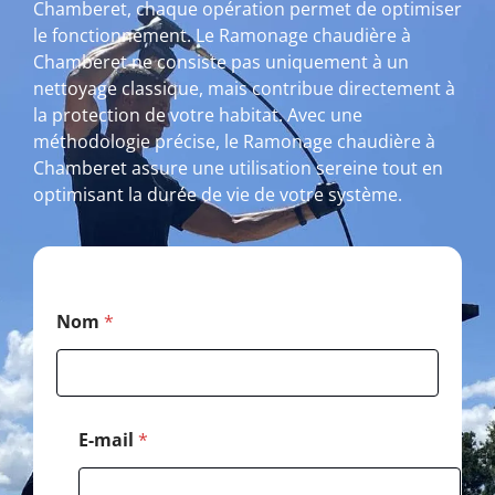
Chamberet, chaque opération permet de optimiser
le fonctionnement. Le Ramonage chaudière à
Chamberet ne consiste pas uniquement à un
nettoyage classique, mais contribue directement à
la protection de votre habitat. Avec une
méthodologie précise, le Ramonage chaudière à
Chamberet assure une utilisation sereine tout en
optimisant la durée de vie de votre système.
*
Nom
*
*
*
E-mail
*