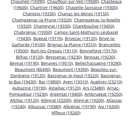
Chaumeil (19390)
,
Chauffour-sur-Vell (19500)
,
Chasteaux
(19600)
,
Chartrier (19600)
,
Chapelle-Spinasse (19300)
,
Chanteix (19330)
,
Chanac-les-Mines (19150)
,
Champagnac-la-Prune (19320)
,
Champagnac-la-Noaille
(19320)
,
Chameyrat (19330)
,
Chamboulive (19450)
,
Chabrignac (19350)
,
Camps-Saint-Mathurin-Léobazel
(19430)
,
Bugeat (19170)
,
Brivezac (19120)
,
Brive-la-
Gaillarde (19100)
,
Brignac-la-Plaine (19310)
,
Branceilles
(19500)
,
Bort-les-Orgues (19110)
,
Bonnefond (19170)
,
Bilhac (19120)
,
Beyssenac (19230)
,
Beyssac (19230)
,
Beynat (19190)
,
Benayes (19510)
,
Bellechassagne (19290)
,
Beaumont (86490)
,
Beaumont (19390)
,
Beaulieu-sur-
Dordogne (19120)
,
Bassignac-le-Haut (19220)
,
Bassignac-
le-Bas (19430)
,
Bar (19800)
,
Ayen (19310)
,
Augères (23210)
,
Aubazine (19190)
,
Astaillac (19120)
,
Ars (23480)
,
Arnac-
Pompadour (19230)
,
Argentat (19400)
,
Ambrugeat (19250)
,
Altillac (19120)
,
Alleyrat (23200)
,
Alleyrat (19200)
,
Allassac
(19240)
,
Albussac (19380)
,
Albignac (19190)
,
Aix (19200)
,
Affieux (19260)