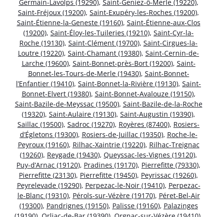
Germain-Lavolps (19290)
,
Saint-Geniez-ô-Merle (19220)
,
Saint-Fréjoux (19200)
,
Saint-Exupéry-les-Roches (19200)
,
Saint-Étienne-la-Geneste (19160)
,
Saint-Étienne-aux-Clos
(19200)
,
Saint-Éloy-les-Tuileries (19210)
,
Saint-Cyr-la-
Roche (19130)
,
Saint-Clément (19700)
,
Saint-Cirgues-la-
Loutre (19220)
,
Saint-Chamant (19380)
,
Saint-Cernin-de-
Larche (19600)
,
Saint-Bonnet-près-Bort (19200)
,
Saint-
Bonnet-les-Tours-de-Merle (19430)
,
Saint-Bonnet-
l’Enfantier (19410)
,
Saint-Bonnet-la-Rivière (19130)
,
Saint-
Bonnet-Elvert (19380)
,
Saint-Bonnet-Avalouze (19150)
,
Saint-Bazile-de-Meyssac (19500)
,
Saint-Bazile-de-la-Roche
(19320)
,
Saint-Aulaire (19130)
,
Saint-Augustin (19390)
,
Saillac (19500)
,
Sadroc (19270)
,
Royères (87400)
,
Rosiers-
d’Égletons (19300)
,
Rosiers-de-Juillac (19350)
,
Roche-le-
Peyroux (19160)
,
Rilhac-Xaintrie (19220)
,
Rilhac-Treignac
(19260)
,
Reygade (19430)
,
Queyssac-les-Vignes (19120)
,
Puy-d’Arnac (19120)
,
Pradines (19170)
,
Pierrefitte (79330)
,
Pierrefitte (23130)
,
Pierrefitte (19450)
,
Peyrissac (19260)
,
Peyrelevade (19290)
,
Perpezac-le-Noir (19410)
,
Perpezac-
le-Blanc (19310)
,
Pérols-sur-Vézère (19170)
,
Péret-Bel-Air
(19300)
,
Pandrignes (19150)
,
Palisse (19160)
,
Palazinges
(19190)
,
Orliac-de-Bar (19390)
,
Orgnac-sur-Vézère (19410)
,