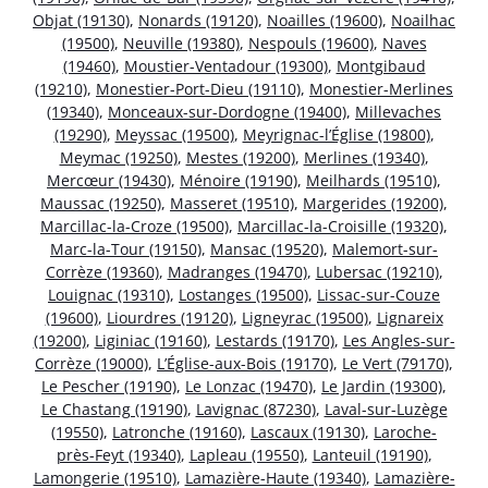
Objat (19130)
,
Nonards (19120)
,
Noailles (19600)
,
Noailhac
(19500)
,
Neuville (19380)
,
Nespouls (19600)
,
Naves
(19460)
,
Moustier-Ventadour (19300)
,
Montgibaud
(19210)
,
Monestier-Port-Dieu (19110)
,
Monestier-Merlines
(19340)
,
Monceaux-sur-Dordogne (19400)
,
Millevaches
(19290)
,
Meyssac (19500)
,
Meyrignac-l’Église (19800)
,
Meymac (19250)
,
Mestes (19200)
,
Merlines (19340)
,
Mercœur (19430)
,
Ménoire (19190)
,
Meilhards (19510)
,
Maussac (19250)
,
Masseret (19510)
,
Margerides (19200)
,
Marcillac-la-Croze (19500)
,
Marcillac-la-Croisille (19320)
,
Marc-la-Tour (19150)
,
Mansac (19520)
,
Malemort-sur-
Corrèze (19360)
,
Madranges (19470)
,
Lubersac (19210)
,
Louignac (19310)
,
Lostanges (19500)
,
Lissac-sur-Couze
(19600)
,
Liourdres (19120)
,
Ligneyrac (19500)
,
Lignareix
(19200)
,
Liginiac (19160)
,
Lestards (19170)
,
Les Angles-sur-
Corrèze (19000)
,
L’Église-aux-Bois (19170)
,
Le Vert (79170)
,
Le Pescher (19190)
,
Le Lonzac (19470)
,
Le Jardin (19300)
,
Le Chastang (19190)
,
Lavignac (87230)
,
Laval-sur-Luzège
(19550)
,
Latronche (19160)
,
Lascaux (19130)
,
Laroche-
près-Feyt (19340)
,
Lapleau (19550)
,
Lanteuil (19190)
,
Lamongerie (19510)
,
Lamazière-Haute (19340)
,
Lamazière-