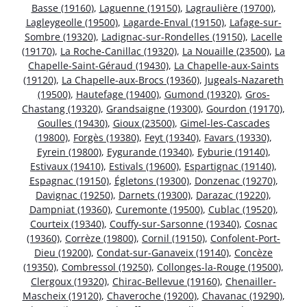
Basse (19160)
,
Laguenne (19150)
,
Lagraulière (19700)
,
Lagleygeolle (19500)
,
Lagarde-Enval (19150)
,
Lafage-sur-
Sombre (19320)
,
Ladignac-sur-Rondelles (19150)
,
Lacelle
(19170)
,
La Roche-Canillac (19320)
,
La Nouaille (23500)
,
La
Chapelle-Saint-Géraud (19430)
,
La Chapelle-aux-Saints
(19120)
,
La Chapelle-aux-Brocs (19360)
,
Jugeals-Nazareth
(19500)
,
Hautefage (19400)
,
Gumond (19320)
,
Gros-
Chastang (19320)
,
Grandsaigne (19300)
,
Gourdon (19170)
,
Goulles (19430)
,
Gioux (23500)
,
Gimel-les-Cascades
(19800)
,
Forgès (19380)
,
Feyt (19340)
,
Favars (19330)
,
Eyrein (19800)
,
Eygurande (19340)
,
Eyburie (19140)
,
Estivaux (19410)
,
Estivals (19600)
,
Espartignac (19140)
,
Espagnac (19150)
,
Égletons (19300)
,
Donzenac (19270)
,
Davignac (19250)
,
Darnets (19300)
,
Darazac (19220)
,
Dampniat (19360)
,
Curemonte (19500)
,
Cublac (19520)
,
Courteix (19340)
,
Couffy-sur-Sarsonne (19340)
,
Cosnac
(19360)
,
Corrèze (19800)
,
Cornil (19150)
,
Confolent-Port-
Dieu (19200)
,
Condat-sur-Ganaveix (19140)
,
Concèze
(19350)
,
Combressol (19250)
,
Collonges-la-Rouge (19500)
,
Clergoux (19320)
,
Chirac-Bellevue (19160)
,
Chenailler-
Mascheix (19120)
,
Chaveroche (19200)
,
Chavanac (19290)
,