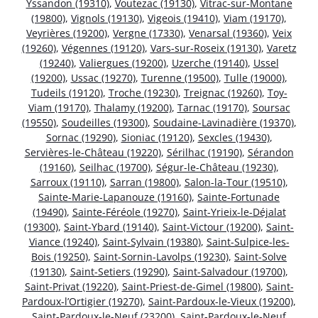
Yssandon (19310)
,
Voutezac (19130)
,
Vitrac-sur-Montane
(19800)
,
Vignols (19130)
,
Vigeois (19410)
,
Viam (19170)
,
Veyrières (19200)
,
Vergne (17330)
,
Venarsal (19360)
,
Veix
(19260)
,
Végennes (19120)
,
Vars-sur-Roseix (19130)
,
Varetz
(19240)
,
Valiergues (19200)
,
Uzerche (19140)
,
Ussel
(19200)
,
Ussac (19270)
,
Turenne (19500)
,
Tulle (19000)
,
Tudeils (19120)
,
Troche (19230)
,
Treignac (19260)
,
Toy-
Viam (19170)
,
Thalamy (19200)
,
Tarnac (19170)
,
Soursac
(19550)
,
Soudeilles (19300)
,
Soudaine-Lavinadière (19370)
,
Sornac (19290)
,
Sioniac (19120)
,
Sexcles (19430)
,
Servières-le-Château (19220)
,
Sérilhac (19190)
,
Sérandon
(19160)
,
Seilhac (19700)
,
Ségur-le-Château (19230)
,
Sarroux (19110)
,
Sarran (19800)
,
Salon-la-Tour (19510)
,
Sainte-Marie-Lapanouze (19160)
,
Sainte-Fortunade
(19490)
,
Sainte-Féréole (19270)
,
Saint-Yrieix-le-Déjalat
(19300)
,
Saint-Ybard (19140)
,
Saint-Victour (19200)
,
Saint-
Viance (19240)
,
Saint-Sylvain (19380)
,
Saint-Sulpice-les-
Bois (19250)
,
Saint-Sornin-Lavolps (19230)
,
Saint-Solve
(19130)
,
Saint-Setiers (19290)
,
Saint-Salvadour (19700)
,
Saint-Privat (19220)
,
Saint-Priest-de-Gimel (19800)
,
Saint-
Pardoux-l’Ortigier (19270)
,
Saint-Pardoux-le-Vieux (19200)
,
Saint-Pardoux-le-Neuf (23200)
,
Saint-Pardoux-le-Neuf