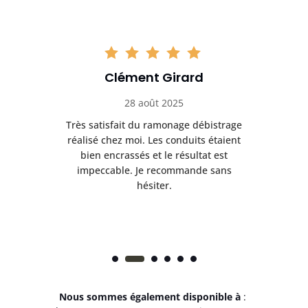
Clément Girard
28 août 2025
e
Très satisfait du ramonage débistrage
née.
réalisé chez moi. Les conduits étaient
déb
et
bien encrassés et le résultat est
ret
 et
impeccable. Je recommande sans
hésiter.
Nous sommes également disponible à
: