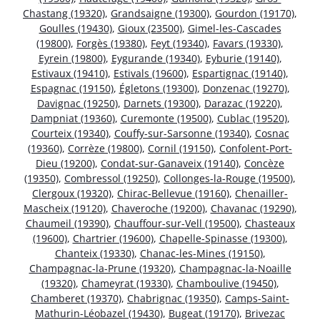
Chastang (19320)
,
Grandsaigne (19300)
,
Gourdon (19170)
,
Goulles (19430)
,
Gioux (23500)
,
Gimel-les-Cascades
(19800)
,
Forgès (19380)
,
Feyt (19340)
,
Favars (19330)
,
Eyrein (19800)
,
Eygurande (19340)
,
Eyburie (19140)
,
Estivaux (19410)
,
Estivals (19600)
,
Espartignac (19140)
,
Espagnac (19150)
,
Égletons (19300)
,
Donzenac (19270)
,
Davignac (19250)
,
Darnets (19300)
,
Darazac (19220)
,
Dampniat (19360)
,
Curemonte (19500)
,
Cublac (19520)
,
Courteix (19340)
,
Couffy-sur-Sarsonne (19340)
,
Cosnac
(19360)
,
Corrèze (19800)
,
Cornil (19150)
,
Confolent-Port-
Dieu (19200)
,
Condat-sur-Ganaveix (19140)
,
Concèze
(19350)
,
Combressol (19250)
,
Collonges-la-Rouge (19500)
,
Clergoux (19320)
,
Chirac-Bellevue (19160)
,
Chenailler-
Mascheix (19120)
,
Chaveroche (19200)
,
Chavanac (19290)
,
Chaumeil (19390)
,
Chauffour-sur-Vell (19500)
,
Chasteaux
(19600)
,
Chartrier (19600)
,
Chapelle-Spinasse (19300)
,
Chanteix (19330)
,
Chanac-les-Mines (19150)
,
Champagnac-la-Prune (19320)
,
Champagnac-la-Noaille
(19320)
,
Chameyrat (19330)
,
Chamboulive (19450)
,
Chamberet (19370)
,
Chabrignac (19350)
,
Camps-Saint-
Mathurin-Léobazel (19430)
,
Bugeat (19170)
,
Brivezac