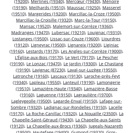
(19200)
,
Merlines (19340)
,
Mercœur (19430)
,
Ménoire
(19190)
,
Meilhards (19510)
,
Maussac (19250)
,
Masseret
(19510)
,
Margerides (19200)
,
Marcillac-la-Croze (19500)
,
Marcillac-la-Croisille (19320)
,
Marc-la-Tour (19150)
,
Mansac (19520)
,
Malemort-sur-Corrèze (19360)
,
Madranges (19470)
,
Lubersac (19210)
,
Louignac (19310)
,
Lostanges (19500)
,
Lissac-sur-Couze (19600)
,
Liourdres
(19120)
,
Ligneyrac (19500)
,
Lignareix (19200)
,
Liginiac
(19160)
,
Lestards (19170)
,
Les Angles-sur-Corrèze (19000)
,
L’Église-aux-Bois (19170)
,
Le Vert (79170)
,
Le Pescher
(19190)
,
Le Lonzac (19470)
,
Le Jardin (19300)
,
Le Chastang
(19190)
,
Lavignac (87230)
,
Laval-sur-Luzège (19550)
,
Latronche (19160)
,
Lascaux (19130)
,
Laroche-près-Feyt
(19340)
,
Lapleau (19550)
,
Lanteuil (19190)
,
Lamongerie
(19510)
,
Lamazière-Haute (19340)
,
Lamazière-Basse
(19160)
,
Laguenne (19150)
,
Lagraulière (19700)
,
Lagleygeolle (19500)
,
Lagarde-Enval (19150)
,
Lafage-sur-
Sombre (19320)
,
Ladignac-sur-Rondelles (19150)
,
Lacelle
(19170)
,
La Roche-Canillac (19320)
,
La Nouaille (23500)
,
La
Chapelle-Saint-Géraud (19430)
,
La Chapelle-aux-Saints
(19120)
,
La Chapelle-aux-Brocs (19360)
,
Jugeals-Nazareth
(19500)
,
Hautefage (19400)
,
Gumond (19320)
,
Gros-