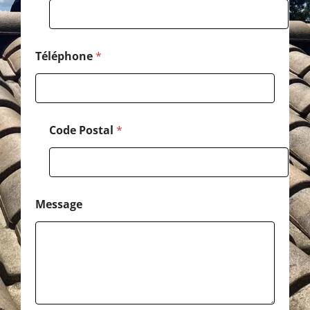
o
m
E
-
m
Téléphone
*
a
i
l
Code Postal
*
Message