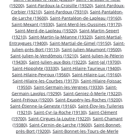
(19200)
,
Saint-Pardoux-la-Croisille (19320)
,
Saint-Pardoux-
Corbier (19210)
,
Saint-Pardoux (79310)
,
Saint-Pantaléon-
de-Larche (19600)
,
Saint-Pantaléon-de-Lapleau (19160)
,
Saint-Mexant (19330)
,
Saint-Merd-les-Oussines (19170)
,
Saint-Merd-de-Lapleau (19320)
,
Saint-Martin-Sepert
(19210)
,
Saint-Martin-la-Méanne (19320)
,
Saint-Martial-
Entraygues (19400)
,
Saint-Martial-de-Gimel (19150)
,
Saint-
Julien-près-Bort (19110)
,
Saint-Julien-Maumont (19500)
,
Saint-Julien-le-Vendômois (19210)
,
Saint-Julien-le-Pèlerin
(19430)
,
Saint-Julien-aux-Bois (19220)
,
Saint-Jal (19700)
,
Saint-Hippolyte (33330)
,
Saint-Hilaire-Taurieux (19400)
,
Saint-Hilaire-Peyroux (19560)
,
Saint-Hilaire-Luc (19160)
,
Saint-Hilaire-les-Courbes (19170)
,
Saint-Hilaire-Foissac
(19550)
,
Saint-Germain-les-Vergnes (19330)
,
Saint-
Germain-Lavolps (19290)
,
Saint-Geniez-ô-Merle (19220)
,
Saint-Fréjoux (19200)
,
Saint-Exupéry-les-Roches (19200)
,
Saint-Étienne-la-Geneste (19160)
,
Saint-Éloy-les-Tuileries
(19210)
,
Saint-Cyr-la-Roche (19130)
,
Saint-Clément
(19700)
,
Saint-Cirgues-la-Loutre (19220)
,
Saint-Chamant
(19380)
,
Saint-Cernin-de-Larche (19600)
,
Saint-Bonnet-
près-Bort (19200)
,
Saint-Bonnet-les-Tours-de-Merle