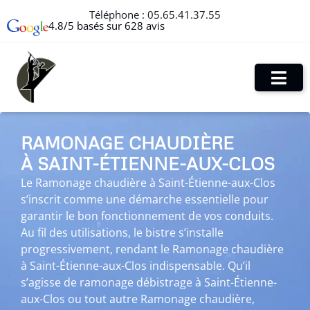
Téléphone :
05.65.41.37.55
4.8/5 basés sur 628 avis
RAMONAGE CHAUDIÈRE
À SAINT-ÉTIENNE-AUX-CLOS
Le Ramonage chaudière à Saint-Étienne-aux-Clos
s’inscrit comme une démarche essentielle pour
garantir le bon fonctionnement de vos conduits.
Au fil des utilisations, le bistre s’installe
progressivement, rendant le Ramonage chaudière
à Saint-Étienne-aux-Clos indispensable. Qu’il
s’agisse de ramonage débistrage à Saint-Étienne-
aux-Clos ou tout autre Ramonage chaudière,