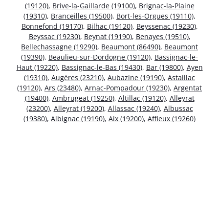
(19120)
,
Brive-la-Gaillarde (19100)
,
Brignac-la-Plaine
(19310)
,
Branceilles (19500)
,
Bort-les-Orgues (19110)
,
Bonnefond (19170)
,
Bilhac (19120)
,
Beyssenac (19230)
,
Beyssac (19230)
,
Beynat (19190)
,
Benayes (19510)
,
Bellechassagne (19290)
,
Beaumont (86490)
,
Beaumont
(19390)
,
Beaulieu-sur-Dordogne (19120)
,
Bassignac-le-
Haut (19220)
,
Bassignac-le-Bas (19430)
,
Bar (19800)
,
Ayen
(19310)
,
Augères (23210)
,
Aubazine (19190)
,
Astaillac
(19120)
,
Ars (23480)
,
Arnac-Pompadour (19230)
,
Argentat
(19400)
,
Ambrugeat (19250)
,
Altillac (19120)
,
Alleyrat
(23200)
,
Alleyrat (19200)
,
Allassac (19240)
,
Albussac
(19380)
,
Albignac (19190)
,
Aix (19200)
,
Affieux (19260)