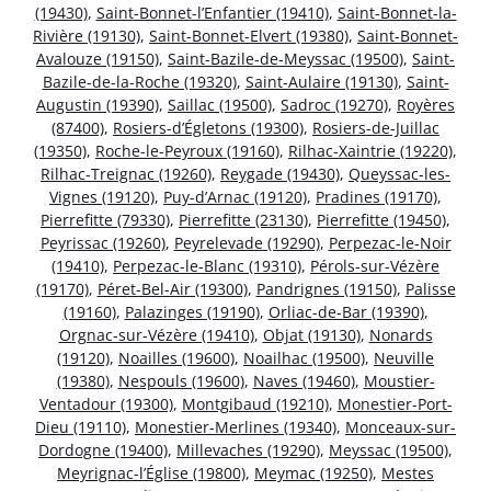
(19430)
,
Saint-Bonnet-l’Enfantier (19410)
,
Saint-Bonnet-la-
Rivière (19130)
,
Saint-Bonnet-Elvert (19380)
,
Saint-Bonnet-
Avalouze (19150)
,
Saint-Bazile-de-Meyssac (19500)
,
Saint-
Bazile-de-la-Roche (19320)
,
Saint-Aulaire (19130)
,
Saint-
Augustin (19390)
,
Saillac (19500)
,
Sadroc (19270)
,
Royères
(87400)
,
Rosiers-d’Égletons (19300)
,
Rosiers-de-Juillac
(19350)
,
Roche-le-Peyroux (19160)
,
Rilhac-Xaintrie (19220)
,
Rilhac-Treignac (19260)
,
Reygade (19430)
,
Queyssac-les-
Vignes (19120)
,
Puy-d’Arnac (19120)
,
Pradines (19170)
,
Pierrefitte (79330)
,
Pierrefitte (23130)
,
Pierrefitte (19450)
,
Peyrissac (19260)
,
Peyrelevade (19290)
,
Perpezac-le-Noir
(19410)
,
Perpezac-le-Blanc (19310)
,
Pérols-sur-Vézère
(19170)
,
Péret-Bel-Air (19300)
,
Pandrignes (19150)
,
Palisse
(19160)
,
Palazinges (19190)
,
Orliac-de-Bar (19390)
,
Orgnac-sur-Vézère (19410)
,
Objat (19130)
,
Nonards
(19120)
,
Noailles (19600)
,
Noailhac (19500)
,
Neuville
(19380)
,
Nespouls (19600)
,
Naves (19460)
,
Moustier-
Ventadour (19300)
,
Montgibaud (19210)
,
Monestier-Port-
Dieu (19110)
,
Monestier-Merlines (19340)
,
Monceaux-sur-
Dordogne (19400)
,
Millevaches (19290)
,
Meyssac (19500)
,
Meyrignac-l’Église (19800)
,
Meymac (19250)
,
Mestes