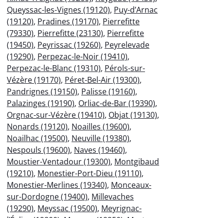
Queyssac-les-Vignes (19120)
,
Puy-d’Arnac
(19120)
,
Pradines (19170)
,
Pierrefitte
(79330)
,
Pierrefitte (23130)
,
Pierrefitte
(19450)
,
Peyrissac (19260)
,
Peyrelevade
(19290)
,
Perpezac-le-Noir (19410)
,
Perpezac-le-Blanc (19310)
,
Pérols-sur-
Vézère (19170)
,
Péret-Bel-Air (19300)
,
Pandrignes (19150)
,
Palisse (19160)
,
Palazinges (19190)
,
Orliac-de-Bar (19390)
,
Orgnac-sur-Vézère (19410)
,
Objat (19130)
,
Nonards (19120)
,
Noailles (19600)
,
Noailhac (19500)
,
Neuville (19380)
,
Nespouls (19600)
,
Naves (19460)
,
Moustier-Ventadour (19300)
,
Montgibaud
(19210)
,
Monestier-Port-Dieu (19110)
,
Monestier-Merlines (19340)
,
Monceaux-
sur-Dordogne (19400)
,
Millevaches
(19290)
,
Meyssac (19500)
,
Meyrignac-