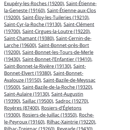
Exupéry-les-Roches (19200)
,
Saint-Étienne-
la-Geneste (19160)
,
Saint-Étienne-aux-Clos
(19200)
,
Saint-Éloy-les-Tuileries (19210)
,
Saint-Cyr-la-Roche (19130)
,
Saint-Clément
(19700)
,
Saint-Cirgues-la-Loutre (19220)
,
Saint-Chamant (19380)
,
Saint-Cernin-de-
Larche (19600)
,
Saint-Bonnet-près-Bort
(19200)
,
Saint-Bonnet-les-Tours-de-Merle
(19430)
,
Saint-Bonnet-l’Enfantier (19410)
,
Saint-Bonnet-la-Rivière (19130)
,
Saint-
Bonnet-Elvert (19380)
,
Saint-Bonnet-
Avalouze (19150)
,
Saint-Bazile-de-Meyssac
(19500)
,
Saint-Bazile-de-la-Roche (19320)
,
Saint-Aulaire (19130)
,
Saint-Augustin
(19390)
,
Saillac (19500)
,
Sadroc (19270)
,
Royères (87400)
,
Rosiers-d’Égletons
(19300)
,
Rosiers-de-Juillac (19350)
,
Roche-
le-Peyroux (19160)
,
Rilhac-Xaintrie (19220)
,
Rilhac-Treignac (19260)
,
Reygade (19430)
,