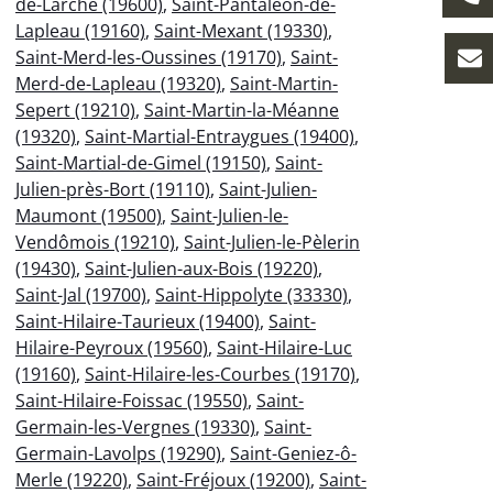
de-Larche (19600)
,
Saint-Pantaléon-de-
Lapleau (19160)
,
Saint-Mexant (19330)
,
Saint-Merd-les-Oussines (19170)
,
Saint-
Merd-de-Lapleau (19320)
,
Saint-Martin-
Sepert (19210)
,
Saint-Martin-la-Méanne
(19320)
,
Saint-Martial-Entraygues (19400)
,
Saint-Martial-de-Gimel (19150)
,
Saint-
Julien-près-Bort (19110)
,
Saint-Julien-
Maumont (19500)
,
Saint-Julien-le-
Vendômois (19210)
,
Saint-Julien-le-Pèlerin
(19430)
,
Saint-Julien-aux-Bois (19220)
,
Saint-Jal (19700)
,
Saint-Hippolyte (33330)
,
Saint-Hilaire-Taurieux (19400)
,
Saint-
Hilaire-Peyroux (19560)
,
Saint-Hilaire-Luc
(19160)
,
Saint-Hilaire-les-Courbes (19170)
,
Saint-Hilaire-Foissac (19550)
,
Saint-
Germain-les-Vergnes (19330)
,
Saint-
Germain-Lavolps (19290)
,
Saint-Geniez-ô-
Merle (19220)
,
Saint-Fréjoux (19200)
,
Saint-