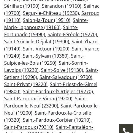
Sérilhac (19190)
,
Sérandon (19160)
,
Seilhac
(19700)
,
Ségur-le-Château (19230)
,
Sarroux
(19110)
,
Salon-la-Tour (19510)
,
Sainte-
Marie-Lapanouze (19160)
,
Sainte-
Fortunade (19490)
,
Sainte-Féréole (19270)
,
Saint-Yrieix-le-Déjalat (19300)
,
Saint-Ybard
(19140)
,
Saint-Victour (19200)
,
Saint-Viance
(19240)
,
Saint-Sylvain (19380)
,
Saint-
Sulpice-les-Bois (19250)
,
Saint-Sornin-
Lavolps (19230)
,
Saint-Solve (19130)
,
Saint-
Setiers (19290)
,
Saint-Salvadour (19700)
,
Saint-Privat (19220)
,
Saint-Priest-de-Gimel
(19800)
,
Saint-Pardoux-l’Ortigier (19270)
,
Saint-Pardoux-le-Vieux (19200)
,
Saint-
Pardoux-le-Neuf (23200)
,
Saint-Pardoux-le-
Neuf (19200)
,
Saint-Pardoux-la-Croisille
(19320)
,
Saint-Pardoux-Corbier (19210)
,
Saint-Pardoux (79310)
,
Saint-Pantaléon-