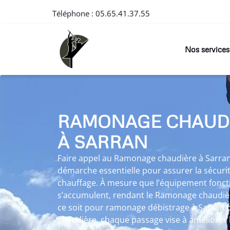
Téléphone :
05.65.41.37.55
Nos services
RAMONAGE CHAUD
À SARRAN
Faire appel au Ramonage chaudière à Sarran
démarche essentielle pour assurer la sécuri
chauffage. À mesure que l’équipement foncti
s’accumulent, rendant le Ramonage chaudièr
ce soit pour ramonage débistrage à Sarran
chaudière, chaque passage vise à améliorer l