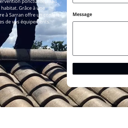
tervention ponctuelle, mais
e habitat. Grâce à une
Message
e à Sarran offre un confort
es de vos équipements.