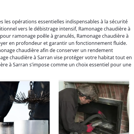
les opérations essentielles indispensables à la sécurité
itionnel vers le débistrage intensif, Ramonage chaudière à
it pour ramonage poêle à granulés, Ramonage chaudière à
toyer en profondeur et garantir un fonctionnement fluide.
monage chaudière afin de conserver un rendement
colas Perrin
Yannick Morel
ge chaudière à Sarran vise protéger votre habitat tout en
ère à Sarran s’impose comme un choix essentiel pour une
2 janvier 2026
12 juillet 2025
ntion rapide et très
Intervention très efficace
 pour le ramonage
pour le ramonage débistrage
age. On sent tout de
de ma cheminée. Le tirage
 différence au niveau
est nettement meilleur et
age. Très satisfait.
plus aucune odeur. Travail
propre et rapide.