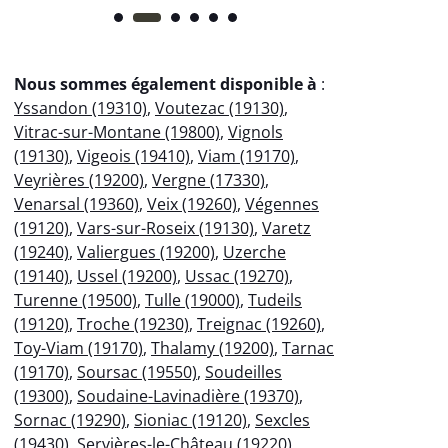
Nous sommes également disponible à
:
Yssandon (19310)
,
Voutezac (19130)
,
Vitrac-sur-Montane (19800)
,
Vignols
(19130)
,
Vigeois (19410)
,
Viam (19170)
,
Veyrières (19200)
,
Vergne (17330)
,
Venarsal (19360)
,
Veix (19260)
,
Végennes
(19120)
,
Vars-sur-Roseix (19130)
,
Varetz
(19240)
,
Valiergues (19200)
,
Uzerche
(19140)
,
Ussel (19200)
,
Ussac (19270)
,
Turenne (19500)
,
Tulle (19000)
,
Tudeils
(19120)
,
Troche (19230)
,
Treignac (19260)
,
Toy-Viam (19170)
,
Thalamy (19200)
,
Tarnac
(19170)
,
Soursac (19550)
,
Soudeilles
(19300)
,
Soudaine-Lavinadière (19370)
,
Sornac (19290)
,
Sioniac (19120)
,
Sexcles
(19430)
,
Servières-le-Château (19220)
,