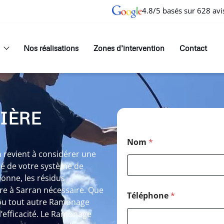
4.8/5 basés sur 628 avi
Nos réalisations
Zones d’intervention
Contact
IÈRE
Nom
*
 revient à considérer une
té de votre système de
onne, les résidus
e à Sarran nécessaire. Que
Téléphone
*
 ou tout autre Ramonage
’efficacité. Le Ramonage