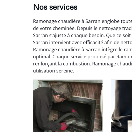
Nos services
Ramonage chaudière à Sarran englobe toutes 
de votre cheminée. Depuis le nettoyage trad
Sarran s’ajuste à chaque besoin. Que ce so
Sarran intervient avec efficacité afin de net
Ramonage chaudière à Sarran intègre le ra
Ni
optimal. Chaque service proposé par Ramona
renforçant la combustion. Ramonage chaudi
2
utilisation sereine.
Interve
propre
débistr
suite la
du tir