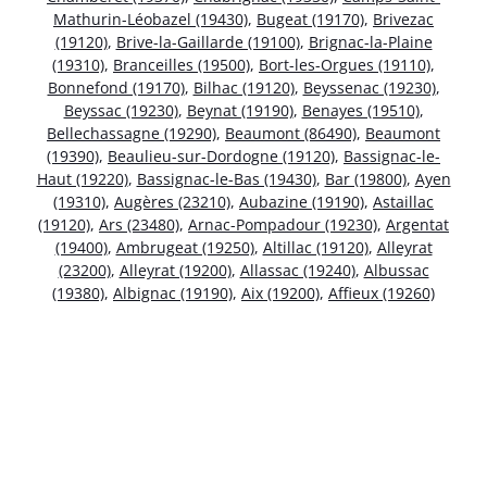
Mathurin-Léobazel (19430)
,
Bugeat (19170)
,
Brivezac
(19120)
,
Brive-la-Gaillarde (19100)
,
Brignac-la-Plaine
(19310)
,
Branceilles (19500)
,
Bort-les-Orgues (19110)
,
Bonnefond (19170)
,
Bilhac (19120)
,
Beyssenac (19230)
,
Beyssac (19230)
,
Beynat (19190)
,
Benayes (19510)
,
Bellechassagne (19290)
,
Beaumont (86490)
,
Beaumont
(19390)
,
Beaulieu-sur-Dordogne (19120)
,
Bassignac-le-
Haut (19220)
,
Bassignac-le-Bas (19430)
,
Bar (19800)
,
Ayen
(19310)
,
Augères (23210)
,
Aubazine (19190)
,
Astaillac
(19120)
,
Ars (23480)
,
Arnac-Pompadour (19230)
,
Argentat
(19400)
,
Ambrugeat (19250)
,
Altillac (19120)
,
Alleyrat
(23200)
,
Alleyrat (19200)
,
Allassac (19240)
,
Albussac
(19380)
,
Albignac (19190)
,
Aix (19200)
,
Affieux (19260)