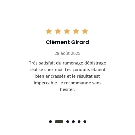
Clément Girard
28 août 2025
e
Très satisfait du ramonage débistrage
née.
réalisé chez moi. Les conduits étaient
déb
et
bien encrassés et le résultat est
ret
 et
impeccable. Je recommande sans
hésiter.