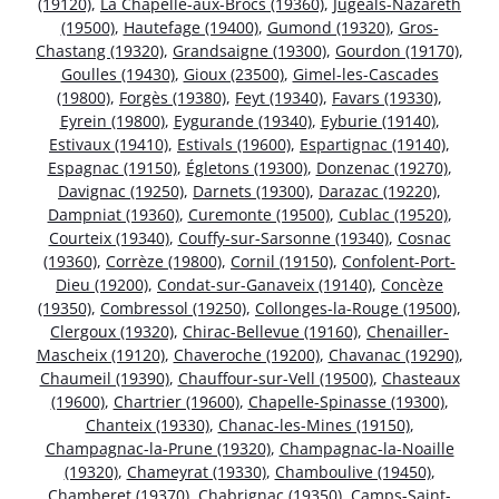
(19120)
,
La Chapelle-aux-Brocs (19360)
,
Jugeals-Nazareth
(19500)
,
Hautefage (19400)
,
Gumond (19320)
,
Gros-
Chastang (19320)
,
Grandsaigne (19300)
,
Gourdon (19170)
,
Goulles (19430)
,
Gioux (23500)
,
Gimel-les-Cascades
(19800)
,
Forgès (19380)
,
Feyt (19340)
,
Favars (19330)
,
Eyrein (19800)
,
Eygurande (19340)
,
Eyburie (19140)
,
Estivaux (19410)
,
Estivals (19600)
,
Espartignac (19140)
,
Espagnac (19150)
,
Égletons (19300)
,
Donzenac (19270)
,
Davignac (19250)
,
Darnets (19300)
,
Darazac (19220)
,
Dampniat (19360)
,
Curemonte (19500)
,
Cublac (19520)
,
Courteix (19340)
,
Couffy-sur-Sarsonne (19340)
,
Cosnac
(19360)
,
Corrèze (19800)
,
Cornil (19150)
,
Confolent-Port-
Dieu (19200)
,
Condat-sur-Ganaveix (19140)
,
Concèze
(19350)
,
Combressol (19250)
,
Collonges-la-Rouge (19500)
,
Clergoux (19320)
,
Chirac-Bellevue (19160)
,
Chenailler-
Mascheix (19120)
,
Chaveroche (19200)
,
Chavanac (19290)
,
Chaumeil (19390)
,
Chauffour-sur-Vell (19500)
,
Chasteaux
(19600)
,
Chartrier (19600)
,
Chapelle-Spinasse (19300)
,
Chanteix (19330)
,
Chanac-les-Mines (19150)
,
Champagnac-la-Prune (19320)
,
Champagnac-la-Noaille
(19320)
,
Chameyrat (19330)
,
Chamboulive (19450)
,
Chamberet (19370)
,
Chabrignac (19350)
,
Camps-Saint-