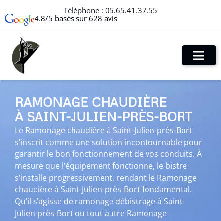
Téléphone :
05.65.41.37.55
4.8/5 basés sur 628 avis
RAMONAGE CHAUDIÈRE
À SAINT-JULIEN-PRÈS-BORT
Le Ramonage chaudière à Saint-Julien-près-Bort
s’inscrit comme une solution incontournable pour
garantir le bon fonctionnement de vos conduits. À
mesure que l’équipement fonctionne, le bistre
s’installe progressivement, rendant le Ramonage
chaudière à Saint-Julien-près-Bort fondamental.
Qu’il s’agisse de ramonage débistrage à Saint-
Julien-près-Bort ou tout autre Ramonage