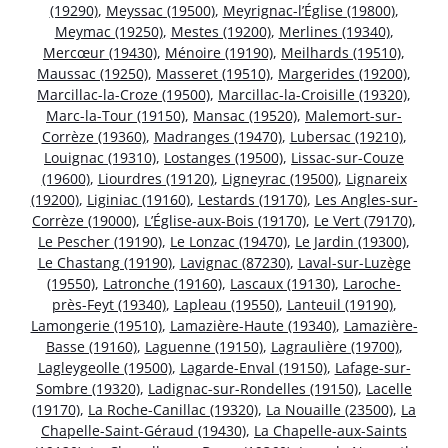
(19290)
,
Meyssac (19500)
,
Meyrignac-l’Église (19800)
,
Meymac (19250)
,
Mestes (19200)
,
Merlines (19340)
,
Mercœur (19430)
,
Ménoire (19190)
,
Meilhards (19510)
,
Maussac (19250)
,
Masseret (19510)
,
Margerides (19200)
,
Marcillac-la-Croze (19500)
,
Marcillac-la-Croisille (19320)
,
Marc-la-Tour (19150)
,
Mansac (19520)
,
Malemort-sur-
Corrèze (19360)
,
Madranges (19470)
,
Lubersac (19210)
,
Louignac (19310)
,
Lostanges (19500)
,
Lissac-sur-Couze
(19600)
,
Liourdres (19120)
,
Ligneyrac (19500)
,
Lignareix
(19200)
,
Liginiac (19160)
,
Lestards (19170)
,
Les Angles-sur-
Corrèze (19000)
,
L’Église-aux-Bois (19170)
,
Le Vert (79170)
,
Le Pescher (19190)
,
Le Lonzac (19470)
,
Le Jardin (19300)
,
Le Chastang (19190)
,
Lavignac (87230)
,
Laval-sur-Luzège
(19550)
,
Latronche (19160)
,
Lascaux (19130)
,
Laroche-
près-Feyt (19340)
,
Lapleau (19550)
,
Lanteuil (19190)
,
Lamongerie (19510)
,
Lamazière-Haute (19340)
,
Lamazière-
Basse (19160)
,
Laguenne (19150)
,
Lagraulière (19700)
,
Lagleygeolle (19500)
,
Lagarde-Enval (19150)
,
Lafage-sur-
Sombre (19320)
,
Ladignac-sur-Rondelles (19150)
,
Lacelle
(19170)
,
La Roche-Canillac (19320)
,
La Nouaille (23500)
,
La
Chapelle-Saint-Géraud (19430)
,
La Chapelle-aux-Saints