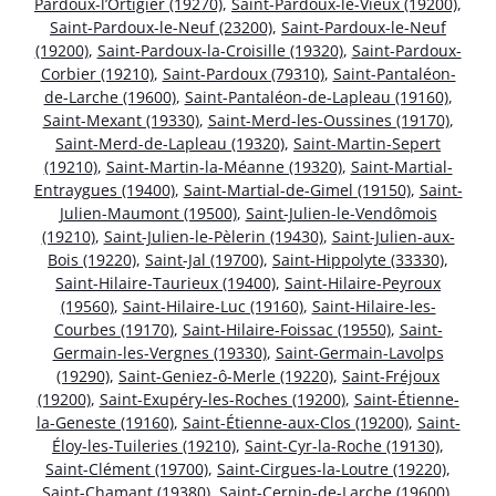
Pardoux-l’Ortigier (19270)
,
Saint-Pardoux-le-Vieux (19200)
,
Saint-Pardoux-le-Neuf (23200)
,
Saint-Pardoux-le-Neuf
(19200)
,
Saint-Pardoux-la-Croisille (19320)
,
Saint-Pardoux-
Corbier (19210)
,
Saint-Pardoux (79310)
,
Saint-Pantaléon-
de-Larche (19600)
,
Saint-Pantaléon-de-Lapleau (19160)
,
Saint-Mexant (19330)
,
Saint-Merd-les-Oussines (19170)
,
Saint-Merd-de-Lapleau (19320)
,
Saint-Martin-Sepert
(19210)
,
Saint-Martin-la-Méanne (19320)
,
Saint-Martial-
Entraygues (19400)
,
Saint-Martial-de-Gimel (19150)
,
Saint-
Julien-Maumont (19500)
,
Saint-Julien-le-Vendômois
(19210)
,
Saint-Julien-le-Pèlerin (19430)
,
Saint-Julien-aux-
Bois (19220)
,
Saint-Jal (19700)
,
Saint-Hippolyte (33330)
,
Saint-Hilaire-Taurieux (19400)
,
Saint-Hilaire-Peyroux
(19560)
,
Saint-Hilaire-Luc (19160)
,
Saint-Hilaire-les-
Courbes (19170)
,
Saint-Hilaire-Foissac (19550)
,
Saint-
Germain-les-Vergnes (19330)
,
Saint-Germain-Lavolps
(19290)
,
Saint-Geniez-ô-Merle (19220)
,
Saint-Fréjoux
(19200)
,
Saint-Exupéry-les-Roches (19200)
,
Saint-Étienne-
la-Geneste (19160)
,
Saint-Étienne-aux-Clos (19200)
,
Saint-
Éloy-les-Tuileries (19210)
,
Saint-Cyr-la-Roche (19130)
,
Saint-Clément (19700)
,
Saint-Cirgues-la-Loutre (19220)
,
Saint-Chamant (19380)
,
Saint-Cernin-de-Larche (19600)
,