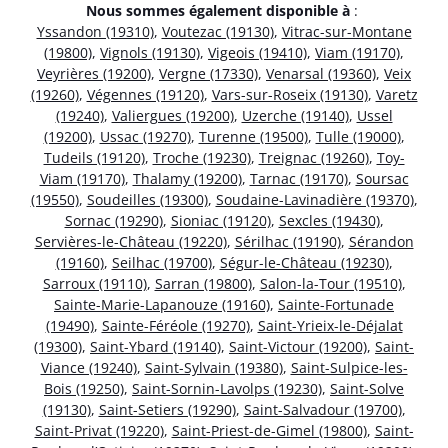
Nous sommes également disponible à
:
Yssandon (19310)
,
Voutezac (19130)
,
Vitrac-sur-Montane
(19800)
,
Vignols (19130)
,
Vigeois (19410)
,
Viam (19170)
,
Veyrières (19200)
,
Vergne (17330)
,
Venarsal (19360)
,
Veix
(19260)
,
Végennes (19120)
,
Vars-sur-Roseix (19130)
,
Varetz
(19240)
,
Valiergues (19200)
,
Uzerche (19140)
,
Ussel
(19200)
,
Ussac (19270)
,
Turenne (19500)
,
Tulle (19000)
,
Tudeils (19120)
,
Troche (19230)
,
Treignac (19260)
,
Toy-
Viam (19170)
,
Thalamy (19200)
,
Tarnac (19170)
,
Soursac
(19550)
,
Soudeilles (19300)
,
Soudaine-Lavinadière (19370)
,
Sornac (19290)
,
Sioniac (19120)
,
Sexcles (19430)
,
Servières-le-Château (19220)
,
Sérilhac (19190)
,
Sérandon
(19160)
,
Seilhac (19700)
,
Ségur-le-Château (19230)
,
Sarroux (19110)
,
Sarran (19800)
,
Salon-la-Tour (19510)
,
Sainte-Marie-Lapanouze (19160)
,
Sainte-Fortunade
(19490)
,
Sainte-Féréole (19270)
,
Saint-Yrieix-le-Déjalat
(19300)
,
Saint-Ybard (19140)
,
Saint-Victour (19200)
,
Saint-
Viance (19240)
,
Saint-Sylvain (19380)
,
Saint-Sulpice-les-
Bois (19250)
,
Saint-Sornin-Lavolps (19230)
,
Saint-Solve
(19130)
,
Saint-Setiers (19290)
,
Saint-Salvadour (19700)
,
Saint-Privat (19220)
,
Saint-Priest-de-Gimel (19800)
,
Saint-