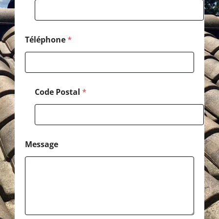
e
*
*
Téléphone
*
Code Postal
*
Message