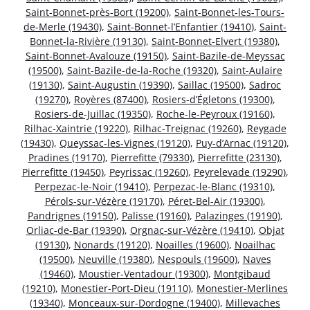
Saint-Bonnet-près-Bort (19200)
,
Saint-Bonnet-les-Tours-
de-Merle (19430)
,
Saint-Bonnet-l’Enfantier (19410)
,
Saint-
Bonnet-la-Rivière (19130)
,
Saint-Bonnet-Elvert (19380)
,
Saint-Bonnet-Avalouze (19150)
,
Saint-Bazile-de-Meyssac
(19500)
,
Saint-Bazile-de-la-Roche (19320)
,
Saint-Aulaire
(19130)
,
Saint-Augustin (19390)
,
Saillac (19500)
,
Sadroc
(19270)
,
Royères (87400)
,
Rosiers-d’Égletons (19300)
,
Rosiers-de-Juillac (19350)
,
Roche-le-Peyroux (19160)
,
Rilhac-Xaintrie (19220)
,
Rilhac-Treignac (19260)
,
Reygade
(19430)
,
Queyssac-les-Vignes (19120)
,
Puy-d’Arnac (19120)
,
Pradines (19170)
,
Pierrefitte (79330)
,
Pierrefitte (23130)
,
Pierrefitte (19450)
,
Peyrissac (19260)
,
Peyrelevade (19290)
,
Perpezac-le-Noir (19410)
,
Perpezac-le-Blanc (19310)
,
Pérols-sur-Vézère (19170)
,
Péret-Bel-Air (19300)
,
Pandrignes (19150)
,
Palisse (19160)
,
Palazinges (19190)
,
Orliac-de-Bar (19390)
,
Orgnac-sur-Vézère (19410)
,
Objat
(19130)
,
Nonards (19120)
,
Noailles (19600)
,
Noailhac
(19500)
,
Neuville (19380)
,
Nespouls (19600)
,
Naves
(19460)
,
Moustier-Ventadour (19300)
,
Montgibaud
(19210)
,
Monestier-Port-Dieu (19110)
,
Monestier-Merlines
(19340)
,
Monceaux-sur-Dordogne (19400)
,
Millevaches