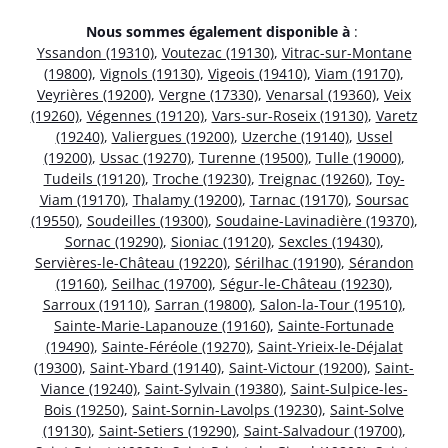
Nous sommes également disponible à
:
Yssandon (19310)
,
Voutezac (19130)
,
Vitrac-sur-Montane
(19800)
,
Vignols (19130)
,
Vigeois (19410)
,
Viam (19170)
,
Veyrières (19200)
,
Vergne (17330)
,
Venarsal (19360)
,
Veix
(19260)
,
Végennes (19120)
,
Vars-sur-Roseix (19130)
,
Varetz
(19240)
,
Valiergues (19200)
,
Uzerche (19140)
,
Ussel
(19200)
,
Ussac (19270)
,
Turenne (19500)
,
Tulle (19000)
,
Tudeils (19120)
,
Troche (19230)
,
Treignac (19260)
,
Toy-
Viam (19170)
,
Thalamy (19200)
,
Tarnac (19170)
,
Soursac
(19550)
,
Soudeilles (19300)
,
Soudaine-Lavinadière (19370)
,
Sornac (19290)
,
Sioniac (19120)
,
Sexcles (19430)
,
Servières-le-Château (19220)
,
Sérilhac (19190)
,
Sérandon
(19160)
,
Seilhac (19700)
,
Ségur-le-Château (19230)
,
Sarroux (19110)
,
Sarran (19800)
,
Salon-la-Tour (19510)
,
Sainte-Marie-Lapanouze (19160)
,
Sainte-Fortunade
(19490)
,
Sainte-Féréole (19270)
,
Saint-Yrieix-le-Déjalat
(19300)
,
Saint-Ybard (19140)
,
Saint-Victour (19200)
,
Saint-
Viance (19240)
,
Saint-Sylvain (19380)
,
Saint-Sulpice-les-
Bois (19250)
,
Saint-Sornin-Lavolps (19230)
,
Saint-Solve
(19130)
,
Saint-Setiers (19290)
,
Saint-Salvadour (19700)
,