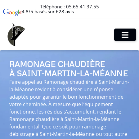
Téléphone :
05.65.41.37.55
4.8/5 basés sur 628 avis
RAMONAGE CHAUDIÈRE
À SAINT-MARTIN-LA-MÉANNE
Faire appel au Ramonage chaudière à Saint-Martin-
la-Méanne revient à considérer une réponse
adaptée pour garantir le bon fonctionnement de
votre cheminée. À mesure que l’équipement
fonctionne, les résidus s’accumulent, rendant le
Ramonage chaudière à Saint-Martin-la-Méanne
fondamental. Que ce soit pour ramonage
débistrage à Saint-Martin-la-Méanne ou tout autre