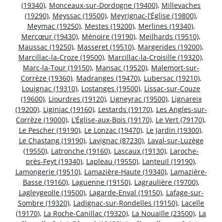
(19340)
,
Monceaux-sur-Dordogne (19400)
,
Millevaches
(19290)
,
Meyssac (19500)
,
Meyrignac-l’Église (19800)
,
Meymac (19250)
,
Mestes (19200)
,
Merlines (19340)
,
Mercœur (19430)
,
Ménoire (19190)
,
Meilhards (19510)
,
Maussac (19250)
,
Masseret (19510)
,
Margerides (19200)
,
Marcillac-la-Croze (19500)
,
Marcillac-la-Croisille (19320)
,
Marc-la-Tour (19150)
,
Mansac (19520)
,
Malemort-sur-
Corrèze (19360)
,
Madranges (19470)
,
Lubersac (19210)
,
Louignac (19310)
,
Lostanges (19500)
,
Lissac-sur-Couze
(19600)
,
Liourdres (19120)
,
Ligneyrac (19500)
,
Lignareix
(19200)
,
Liginiac (19160)
,
Lestards (19170)
,
Les Angles-sur-
Corrèze (19000)
,
L’Église-aux-Bois (19170)
,
Le Vert (79170)
,
Le Pescher (19190)
,
Le Lonzac (19470)
,
Le Jardin (19300)
,
Le Chastang (19190)
,
Lavignac (87230)
,
Laval-sur-Luzège
(19550)
,
Latronche (19160)
,
Lascaux (19130)
,
Laroche-
près-Feyt (19340)
,
Lapleau (19550)
,
Lanteuil (19190)
,
Lamongerie (19510)
,
Lamazière-Haute (19340)
,
Lamazière-
Basse (19160)
,
Laguenne (19150)
,
Lagraulière (19700)
,
Lagleygeolle (19500)
,
Lagarde-Enval (19150)
,
Lafage-sur-
Sombre (19320)
,
Ladignac-sur-Rondelles (19150)
,
Lacelle
(19170)
,
La Roche-Canillac (19320)
,
La Nouaille (23500)
,
La