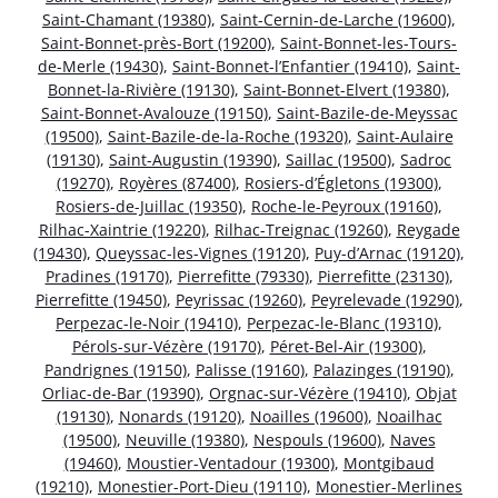
Saint-Chamant (19380)
,
Saint-Cernin-de-Larche (19600)
,
Saint-Bonnet-près-Bort (19200)
,
Saint-Bonnet-les-Tours-
de-Merle (19430)
,
Saint-Bonnet-l’Enfantier (19410)
,
Saint-
Bonnet-la-Rivière (19130)
,
Saint-Bonnet-Elvert (19380)
,
Saint-Bonnet-Avalouze (19150)
,
Saint-Bazile-de-Meyssac
(19500)
,
Saint-Bazile-de-la-Roche (19320)
,
Saint-Aulaire
(19130)
,
Saint-Augustin (19390)
,
Saillac (19500)
,
Sadroc
(19270)
,
Royères (87400)
,
Rosiers-d’Égletons (19300)
,
Rosiers-de-Juillac (19350)
,
Roche-le-Peyroux (19160)
,
Rilhac-Xaintrie (19220)
,
Rilhac-Treignac (19260)
,
Reygade
(19430)
,
Queyssac-les-Vignes (19120)
,
Puy-d’Arnac (19120)
,
Pradines (19170)
,
Pierrefitte (79330)
,
Pierrefitte (23130)
,
Pierrefitte (19450)
,
Peyrissac (19260)
,
Peyrelevade (19290)
,
Perpezac-le-Noir (19410)
,
Perpezac-le-Blanc (19310)
,
Pérols-sur-Vézère (19170)
,
Péret-Bel-Air (19300)
,
Pandrignes (19150)
,
Palisse (19160)
,
Palazinges (19190)
,
Orliac-de-Bar (19390)
,
Orgnac-sur-Vézère (19410)
,
Objat
(19130)
,
Nonards (19120)
,
Noailles (19600)
,
Noailhac
(19500)
,
Neuville (19380)
,
Nespouls (19600)
,
Naves
(19460)
,
Moustier-Ventadour (19300)
,
Montgibaud
(19210)
,
Monestier-Port-Dieu (19110)
,
Monestier-Merlines