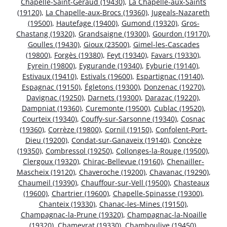
Chapelle-Saint-Géraud (19430)
,
La Chapelle-aux-Saints
(19120)
,
La Chapelle-aux-Brocs (19360)
,
Jugeals-Nazareth
(19500)
,
Hautefage (19400)
,
Gumond (19320)
,
Gros-
Chastang (19320)
,
Grandsaigne (19300)
,
Gourdon (19170)
,
Goulles (19430)
,
Gioux (23500)
,
Gimel-les-Cascades
(19800)
,
Forgès (19380)
,
Feyt (19340)
,
Favars (19330)
,
Eyrein (19800)
,
Eygurande (19340)
,
Eyburie (19140)
,
Estivaux (19410)
,
Estivals (19600)
,
Espartignac (19140)
,
Espagnac (19150)
,
Égletons (19300)
,
Donzenac (19270)
,
Davignac (19250)
,
Darnets (19300)
,
Darazac (19220)
,
Dampniat (19360)
,
Curemonte (19500)
,
Cublac (19520)
,
Courteix (19340)
,
Couffy-sur-Sarsonne (19340)
,
Cosnac
(19360)
,
Corrèze (19800)
,
Cornil (19150)
,
Confolent-Port-
Dieu (19200)
,
Condat-sur-Ganaveix (19140)
,
Concèze
(19350)
,
Combressol (19250)
,
Collonges-la-Rouge (19500)
,
Clergoux (19320)
,
Chirac-Bellevue (19160)
,
Chenailler-
Mascheix (19120)
,
Chaveroche (19200)
,
Chavanac (19290)
,
Chaumeil (19390)
,
Chauffour-sur-Vell (19500)
,
Chasteaux
(19600)
,
Chartrier (19600)
,
Chapelle-Spinasse (19300)
,
Chanteix (19330)
,
Chanac-les-Mines (19150)
,
Champagnac-la-Prune (19320)
,
Champagnac-la-Noaille
(19320)
,
Chameyrat (19330)
,
Chamboulive (19450)
,