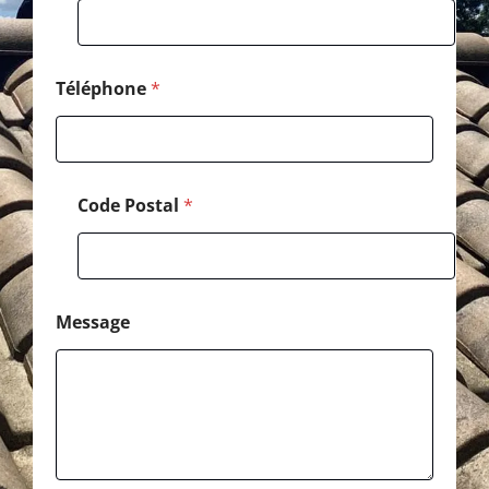
h
o
n
e
*
Téléphone
*
Code Postal
*
Message