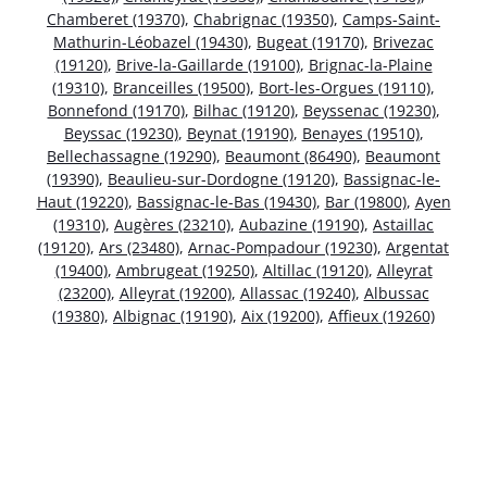
Chamberet (19370)
,
Chabrignac (19350)
,
Camps-Saint-
Mathurin-Léobazel (19430)
,
Bugeat (19170)
,
Brivezac
(19120)
,
Brive-la-Gaillarde (19100)
,
Brignac-la-Plaine
(19310)
,
Branceilles (19500)
,
Bort-les-Orgues (19110)
,
Bonnefond (19170)
,
Bilhac (19120)
,
Beyssenac (19230)
,
Beyssac (19230)
,
Beynat (19190)
,
Benayes (19510)
,
Bellechassagne (19290)
,
Beaumont (86490)
,
Beaumont
(19390)
,
Beaulieu-sur-Dordogne (19120)
,
Bassignac-le-
Haut (19220)
,
Bassignac-le-Bas (19430)
,
Bar (19800)
,
Ayen
(19310)
,
Augères (23210)
,
Aubazine (19190)
,
Astaillac
(19120)
,
Ars (23480)
,
Arnac-Pompadour (19230)
,
Argentat
(19400)
,
Ambrugeat (19250)
,
Altillac (19120)
,
Alleyrat
(23200)
,
Alleyrat (19200)
,
Allassac (19240)
,
Albussac
(19380)
,
Albignac (19190)
,
Aix (19200)
,
Affieux (19260)