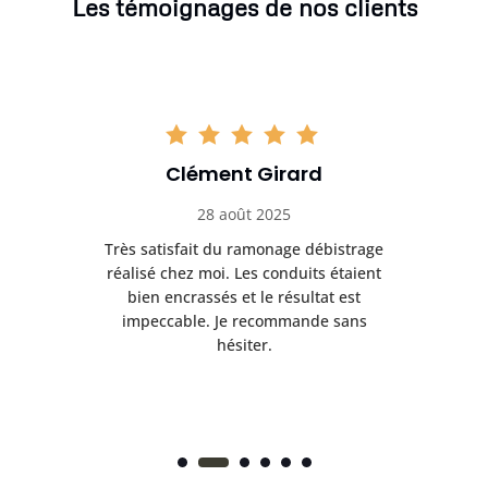
Les témoignages de nos clients
Clément Girard
28 août 2025
e
Très satisfait du ramonage débistrage
née.
réalisé chez moi. Les conduits étaient
déb
et
bien encrassés et le résultat est
ret
 et
impeccable. Je recommande sans
hésiter.