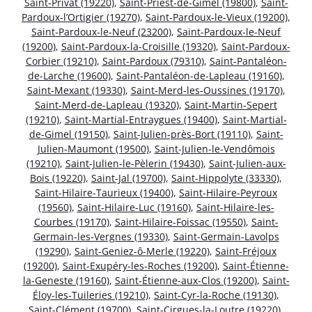
Saint-Privat (19220)
,
Saint-Priest-de-Gimel (19800)
,
Saint-
Pardoux-l’Ortigier (19270)
,
Saint-Pardoux-le-Vieux (19200)
,
Saint-Pardoux-le-Neuf (23200)
,
Saint-Pardoux-le-Neuf
(19200)
,
Saint-Pardoux-la-Croisille (19320)
,
Saint-Pardoux-
Corbier (19210)
,
Saint-Pardoux (79310)
,
Saint-Pantaléon-
de-Larche (19600)
,
Saint-Pantaléon-de-Lapleau (19160)
,
Saint-Mexant (19330)
,
Saint-Merd-les-Oussines (19170)
,
Saint-Merd-de-Lapleau (19320)
,
Saint-Martin-Sepert
(19210)
,
Saint-Martial-Entraygues (19400)
,
Saint-Martial-
de-Gimel (19150)
,
Saint-Julien-près-Bort (19110)
,
Saint-
Julien-Maumont (19500)
,
Saint-Julien-le-Vendômois
(19210)
,
Saint-Julien-le-Pèlerin (19430)
,
Saint-Julien-aux-
Bois (19220)
,
Saint-Jal (19700)
,
Saint-Hippolyte (33330)
,
Saint-Hilaire-Taurieux (19400)
,
Saint-Hilaire-Peyroux
(19560)
,
Saint-Hilaire-Luc (19160)
,
Saint-Hilaire-les-
Courbes (19170)
,
Saint-Hilaire-Foissac (19550)
,
Saint-
Germain-les-Vergnes (19330)
,
Saint-Germain-Lavolps
(19290)
,
Saint-Geniez-ô-Merle (19220)
,
Saint-Fréjoux
(19200)
,
Saint-Exupéry-les-Roches (19200)
,
Saint-Étienne-
la-Geneste (19160)
,
Saint-Étienne-aux-Clos (19200)
,
Saint-
Éloy-les-Tuileries (19210)
,
Saint-Cyr-la-Roche (19130)
,
Saint-Clément (19700)
,
Saint-Cirgues-la-Loutre (19220)
,