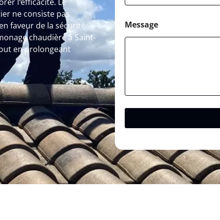
er l’efficacité. Le
ier ne consiste pas
Message
n faveur de la sécurité
amonage chaudière à Saint-
tout en prolongeant