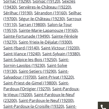
Sornac (19290)
,
Sioniac (19120)
,
Sexcles
(19430)
,
Servières-le-Château (19220)
,
Sérilhac (19190)
,
Sérandon (19160)
,
Seilhac
(19700)
,
Ségur-le-Château (19230)
,
Sarroux
(19110)
,
Sarran (19800)
,
Salon-la-Tour
(19510)
,
Sainte-Marie-Lapanouze (19160)
,
Sainte-Fortunade (19490)
,
Sainte-Féréole
(19270)
,
Saint-Yrieix-le-Déjalat (19300)
,
Saint-Ybard (19140)
,
Saint-Victour (19200)
,
Saint-Viance (19240)
,
Saint-Sylvain (19380)
,
Saint-Sulpice-les-Bois (19250)
,
Saint-
Sornin-Lavolps (19230)
,
Saint-Solve
(19130)
,
Saint-Setiers (19290)
,
Saint-
Salvadour (19700)
,
Saint-Privat (19220)
,
Saint-Priest-de-Gimel (19800)
,
Saint-
Pardoux-l’Ortigier (19270)
,
Saint-Pardoux-
le-Vieux (19200)
,
Saint-Pardoux-le-Neuf
(23200)
,
Saint-Pardoux-le-Neuf (19200)
,
Saint-Pardoux-la-Croisille (19320)
,
Saint-