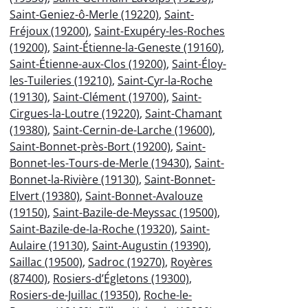
Saint-Geniez-ô-Merle (19220)
,
Saint-
Fréjoux (19200)
,
Saint-Exupéry-les-Roches
(19200)
,
Saint-Étienne-la-Geneste (19160)
,
Saint-Étienne-aux-Clos (19200)
,
Saint-Éloy-
les-Tuileries (19210)
,
Saint-Cyr-la-Roche
(19130)
,
Saint-Clément (19700)
,
Saint-
Cirgues-la-Loutre (19220)
,
Saint-Chamant
(19380)
,
Saint-Cernin-de-Larche (19600)
,
Saint-Bonnet-près-Bort (19200)
,
Saint-
Bonnet-les-Tours-de-Merle (19430)
,
Saint-
Bonnet-la-Rivière (19130)
,
Saint-Bonnet-
Elvert (19380)
,
Saint-Bonnet-Avalouze
(19150)
,
Saint-Bazile-de-Meyssac (19500)
,
Saint-Bazile-de-la-Roche (19320)
,
Saint-
Aulaire (19130)
,
Saint-Augustin (19390)
,
Saillac (19500)
,
Sadroc (19270)
,
Royères
(87400)
,
Rosiers-d’Égletons (19300)
,
Rosiers-de-Juillac (19350)
,
Roche-le-