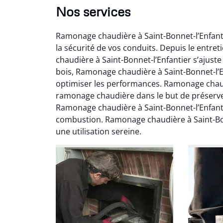
Nos services
Ramonage chaudière à Saint-Bonnet-l’Enfanti
la sécurité de vos conduits. Depuis le entre
chaudière à Saint-Bonnet-l’Enfantier s’ajust
bois, Ramonage chaudière à Saint-Bonnet-l’Enf
optimiser les performances. Ramonage chaudi
ramonage chaudière dans le but de préserv
Ni
Ramonage chaudière à Saint-Bonnet-l’Enfanti
combustion. Ramonage chaudière à Saint-Bon
2
une utilisation sereine.
Interve
propre
débistr
suite la
du tir