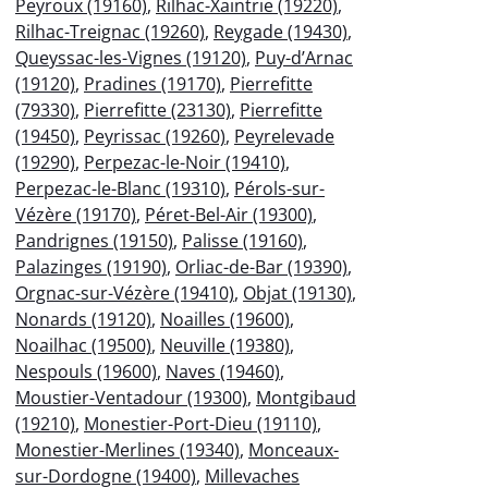
Peyroux (19160)
,
Rilhac-Xaintrie (19220)
,
Rilhac-Treignac (19260)
,
Reygade (19430)
,
Queyssac-les-Vignes (19120)
,
Puy-d’Arnac
(19120)
,
Pradines (19170)
,
Pierrefitte
(79330)
,
Pierrefitte (23130)
,
Pierrefitte
(19450)
,
Peyrissac (19260)
,
Peyrelevade
(19290)
,
Perpezac-le-Noir (19410)
,
Perpezac-le-Blanc (19310)
,
Pérols-sur-
Vézère (19170)
,
Péret-Bel-Air (19300)
,
Pandrignes (19150)
,
Palisse (19160)
,
Palazinges (19190)
,
Orliac-de-Bar (19390)
,
Orgnac-sur-Vézère (19410)
,
Objat (19130)
,
Nonards (19120)
,
Noailles (19600)
,
Noailhac (19500)
,
Neuville (19380)
,
Nespouls (19600)
,
Naves (19460)
,
Moustier-Ventadour (19300)
,
Montgibaud
(19210)
,
Monestier-Port-Dieu (19110)
,
Monestier-Merlines (19340)
,
Monceaux-
sur-Dordogne (19400)
,
Millevaches