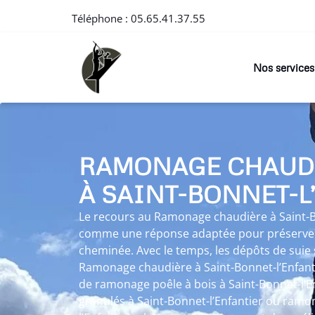
Téléphone :
05.65.41.37.55
Nos services
RAMONAGE CHAUD
À SAINT-BONNET-L
Le recours au Ramonage chaudière à Saint-B
comme une réponse adaptée pour préserver l
cheminée. Avec le temps, les dépôts de suie 
Ramonage chaudière à Saint-Bonnet-l’Enfantie
de ramonage poêle à bois à Saint-Bonnet-l’E
granulés à Saint-Bonnet-l’Enfantier ou ramo