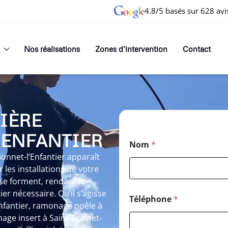
4.8/5 basés sur 628 avi
Nos réalisations
Zones d’intervention
Contact
IÈRE
’ENFANTIER
Nom
*
onnet-l’Enfantier apparaît
es installations de votre
se forment, rendant le
r nécessaire. Qu’il s’agisse
Téléphone
*
nfantier, ramonage poêle à
nage insert à Saint-Bonnet-