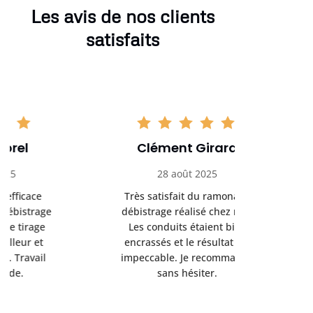
Les avis de nos clients
satisfaits
Clément Girard
Romai
28 août 2025
05 se
Très satisfait du ramonage
Excelle
débistrage réalisé chez moi.
ramonag
Les conduits étaient bien
L’interven
encrassés et le résultat est
retrouve
impeccable. Je recommande
fonctionne
sans hésiter.
Rien