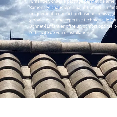
l’Enfantier, chaque passage permet de amélior
Ramonage chaudière à Saint-Bonnet-l’Enfant
uniquement à une action basique, mais agit e
globale. Avec une expertise technique, le R
Bonnet-l’Enfantier offre un confort optimal 
l’efficacité de votre installation.