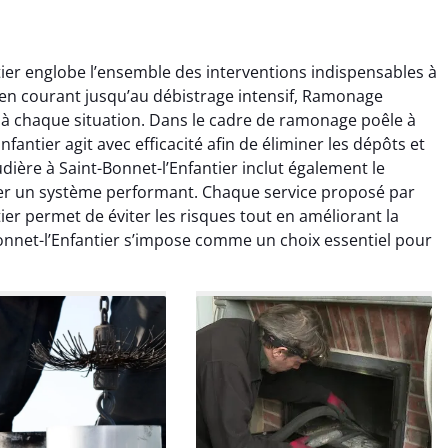
er englobe l’ensemble des interventions indispensables à
tien courant jusqu’au débistrage intensif, Ramonage
e à chaque situation. Dans le cadre de ramonage poêle à
antier agit avec efficacité afin de éliminer les dépôts et
ère à Saint-Bonnet-l’Enfantier inclut également le
er un système performant. Chaque service proposé par
colas Perrin
Yannick Morel
er permet de éviter les risques tout en améliorant la
net-l’Enfantier s’impose comme un choix essentiel pour
2 janvier 2026
12 juillet 2025
ntion rapide et très
Intervention très efficace
 pour le ramonage
pour le ramonage débistrage
age. On sent tout de
de ma cheminée. Le tirage
 différence au niveau
est nettement meilleur et
age. Très satisfait.
plus aucune odeur. Travail
propre et rapide.