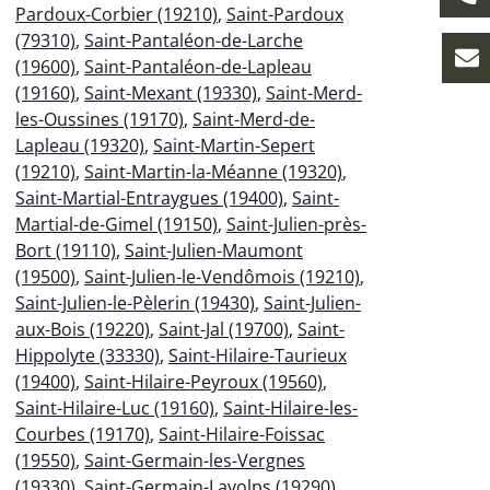
Pardoux-Corbier (19210)
,
Saint-Pardoux
(79310)
,
Saint-Pantaléon-de-Larche
(19600)
,
Saint-Pantaléon-de-Lapleau
(19160)
,
Saint-Mexant (19330)
,
Saint-Merd-
les-Oussines (19170)
,
Saint-Merd-de-
Lapleau (19320)
,
Saint-Martin-Sepert
(19210)
,
Saint-Martin-la-Méanne (19320)
,
Saint-Martial-Entraygues (19400)
,
Saint-
Martial-de-Gimel (19150)
,
Saint-Julien-près-
Bort (19110)
,
Saint-Julien-Maumont
(19500)
,
Saint-Julien-le-Vendômois (19210)
,
Saint-Julien-le-Pèlerin (19430)
,
Saint-Julien-
aux-Bois (19220)
,
Saint-Jal (19700)
,
Saint-
Hippolyte (33330)
,
Saint-Hilaire-Taurieux
(19400)
,
Saint-Hilaire-Peyroux (19560)
,
Saint-Hilaire-Luc (19160)
,
Saint-Hilaire-les-
Courbes (19170)
,
Saint-Hilaire-Foissac
(19550)
,
Saint-Germain-les-Vergnes
(19330)
,
Saint-Germain-Lavolps (19290)
,