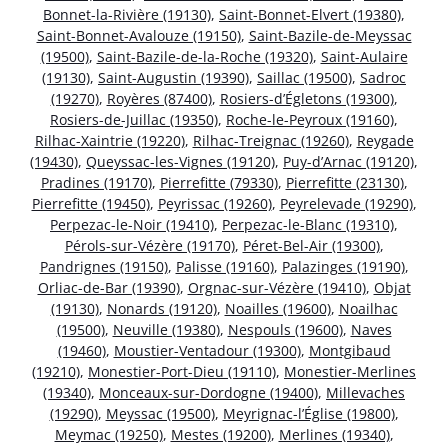
Bonnet-la-Rivière (19130)
,
Saint-Bonnet-Elvert (19380)
,
Saint-Bonnet-Avalouze (19150)
,
Saint-Bazile-de-Meyssac
(19500)
,
Saint-Bazile-de-la-Roche (19320)
,
Saint-Aulaire
(19130)
,
Saint-Augustin (19390)
,
Saillac (19500)
,
Sadroc
(19270)
,
Royères (87400)
,
Rosiers-d’Égletons (19300)
,
Rosiers-de-Juillac (19350)
,
Roche-le-Peyroux (19160)
,
Rilhac-Xaintrie (19220)
,
Rilhac-Treignac (19260)
,
Reygade
(19430)
,
Queyssac-les-Vignes (19120)
,
Puy-d’Arnac (19120)
,
Pradines (19170)
,
Pierrefitte (79330)
,
Pierrefitte (23130)
,
Pierrefitte (19450)
,
Peyrissac (19260)
,
Peyrelevade (19290)
,
Perpezac-le-Noir (19410)
,
Perpezac-le-Blanc (19310)
,
Pérols-sur-Vézère (19170)
,
Péret-Bel-Air (19300)
,
Pandrignes (19150)
,
Palisse (19160)
,
Palazinges (19190)
,
Orliac-de-Bar (19390)
,
Orgnac-sur-Vézère (19410)
,
Objat
(19130)
,
Nonards (19120)
,
Noailles (19600)
,
Noailhac
(19500)
,
Neuville (19380)
,
Nespouls (19600)
,
Naves
(19460)
,
Moustier-Ventadour (19300)
,
Montgibaud
(19210)
,
Monestier-Port-Dieu (19110)
,
Monestier-Merlines
(19340)
,
Monceaux-sur-Dordogne (19400)
,
Millevaches
(19290)
,
Meyssac (19500)
,
Meyrignac-l’Église (19800)
,
Meymac (19250)
,
Mestes (19200)
,
Merlines (19340)
,