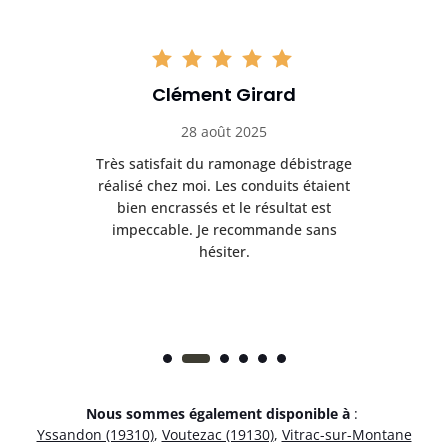
Clément Girard
28 août 2025
e
Très satisfait du ramonage débistrage
née.
réalisé chez moi. Les conduits étaient
déb
et
bien encrassés et le résultat est
ret
 et
impeccable. Je recommande sans
hésiter.
Nous sommes également disponible à
:
Yssandon (19310)
,
Voutezac (19130)
,
Vitrac-sur-Montane