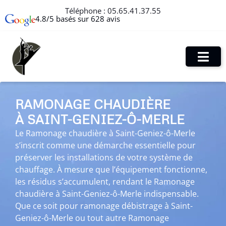
Téléphone :
05.65.41.37.55
4.8/5 basés sur 628 avis
RAMONAGE CHAUDIÈRE
À SAINT-GENIEZ-Ô-MERLE
Le Ramonage chaudière à Saint-Geniez-ô-Merle
s’inscrit comme une démarche essentielle pour
préserver les installations de votre système de
chauffage. À mesure que l’équipement fonctionne,
les résidus s’accumulent, rendant le Ramonage
chaudière à Saint-Geniez-ô-Merle indispensable.
Que ce soit pour ramonage débistrage à Saint-
Geniez-ô-Merle ou tout autre Ramonage