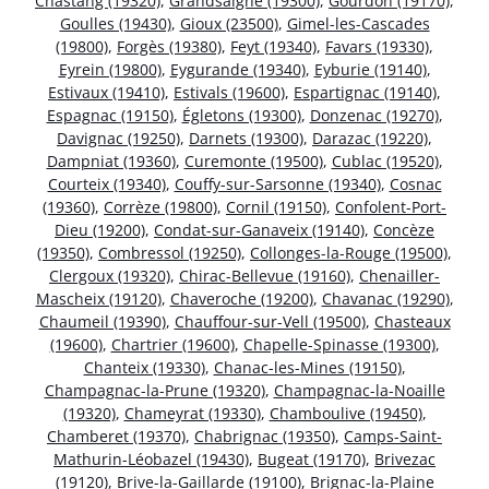
Chastang (19320)
,
Grandsaigne (19300)
,
Gourdon (19170)
,
Goulles (19430)
,
Gioux (23500)
,
Gimel-les-Cascades
(19800)
,
Forgès (19380)
,
Feyt (19340)
,
Favars (19330)
,
Eyrein (19800)
,
Eygurande (19340)
,
Eyburie (19140)
,
Estivaux (19410)
,
Estivals (19600)
,
Espartignac (19140)
,
Espagnac (19150)
,
Égletons (19300)
,
Donzenac (19270)
,
Davignac (19250)
,
Darnets (19300)
,
Darazac (19220)
,
Dampniat (19360)
,
Curemonte (19500)
,
Cublac (19520)
,
Courteix (19340)
,
Couffy-sur-Sarsonne (19340)
,
Cosnac
(19360)
,
Corrèze (19800)
,
Cornil (19150)
,
Confolent-Port-
Dieu (19200)
,
Condat-sur-Ganaveix (19140)
,
Concèze
(19350)
,
Combressol (19250)
,
Collonges-la-Rouge (19500)
,
Clergoux (19320)
,
Chirac-Bellevue (19160)
,
Chenailler-
Mascheix (19120)
,
Chaveroche (19200)
,
Chavanac (19290)
,
Chaumeil (19390)
,
Chauffour-sur-Vell (19500)
,
Chasteaux
(19600)
,
Chartrier (19600)
,
Chapelle-Spinasse (19300)
,
Chanteix (19330)
,
Chanac-les-Mines (19150)
,
Champagnac-la-Prune (19320)
,
Champagnac-la-Noaille
(19320)
,
Chameyrat (19330)
,
Chamboulive (19450)
,
Chamberet (19370)
,
Chabrignac (19350)
,
Camps-Saint-
Mathurin-Léobazel (19430)
,
Bugeat (19170)
,
Brivezac
(19120)
,
Brive-la-Gaillarde (19100)
,
Brignac-la-Plaine