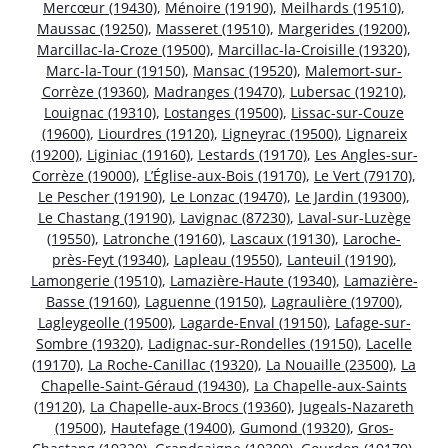
Mercœur (19430)
,
Ménoire (19190)
,
Meilhards (19510)
,
Maussac (19250)
,
Masseret (19510)
,
Margerides (19200)
,
Marcillac-la-Croze (19500)
,
Marcillac-la-Croisille (19320)
,
Marc-la-Tour (19150)
,
Mansac (19520)
,
Malemort-sur-
Corrèze (19360)
,
Madranges (19470)
,
Lubersac (19210)
,
Louignac (19310)
,
Lostanges (19500)
,
Lissac-sur-Couze
(19600)
,
Liourdres (19120)
,
Ligneyrac (19500)
,
Lignareix
(19200)
,
Liginiac (19160)
,
Lestards (19170)
,
Les Angles-sur-
Corrèze (19000)
,
L’Église-aux-Bois (19170)
,
Le Vert (79170)
,
Le Pescher (19190)
,
Le Lonzac (19470)
,
Le Jardin (19300)
,
Le Chastang (19190)
,
Lavignac (87230)
,
Laval-sur-Luzège
(19550)
,
Latronche (19160)
,
Lascaux (19130)
,
Laroche-
près-Feyt (19340)
,
Lapleau (19550)
,
Lanteuil (19190)
,
Lamongerie (19510)
,
Lamazière-Haute (19340)
,
Lamazière-
Basse (19160)
,
Laguenne (19150)
,
Lagraulière (19700)
,
Lagleygeolle (19500)
,
Lagarde-Enval (19150)
,
Lafage-sur-
Sombre (19320)
,
Ladignac-sur-Rondelles (19150)
,
Lacelle
(19170)
,
La Roche-Canillac (19320)
,
La Nouaille (23500)
,
La
Chapelle-Saint-Géraud (19430)
,
La Chapelle-aux-Saints
(19120)
,
La Chapelle-aux-Brocs (19360)
,
Jugeals-Nazareth
(19500)
,
Hautefage (19400)
,
Gumond (19320)
,
Gros-