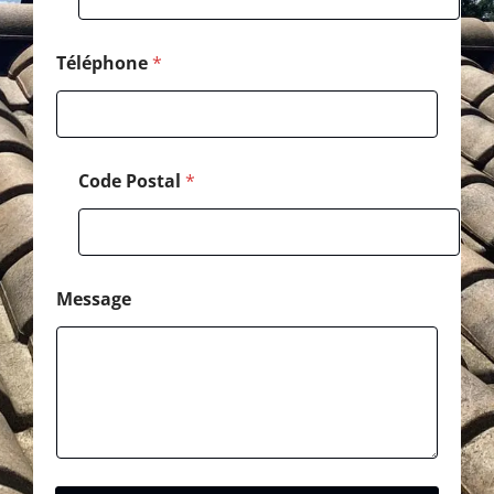
a
i
l
Téléphone
*
Code Postal
*
Message