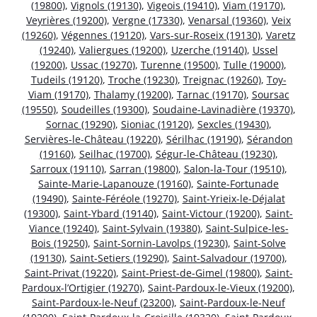
(19800)
,
Vignols (19130)
,
Vigeois (19410)
,
Viam (19170)
,
Veyrières (19200)
,
Vergne (17330)
,
Venarsal (19360)
,
Veix
(19260)
,
Végennes (19120)
,
Vars-sur-Roseix (19130)
,
Varetz
(19240)
,
Valiergues (19200)
,
Uzerche (19140)
,
Ussel
(19200)
,
Ussac (19270)
,
Turenne (19500)
,
Tulle (19000)
,
Tudeils (19120)
,
Troche (19230)
,
Treignac (19260)
,
Toy-
Viam (19170)
,
Thalamy (19200)
,
Tarnac (19170)
,
Soursac
(19550)
,
Soudeilles (19300)
,
Soudaine-Lavinadière (19370)
,
Sornac (19290)
,
Sioniac (19120)
,
Sexcles (19430)
,
Servières-le-Château (19220)
,
Sérilhac (19190)
,
Sérandon
(19160)
,
Seilhac (19700)
,
Ségur-le-Château (19230)
,
Sarroux (19110)
,
Sarran (19800)
,
Salon-la-Tour (19510)
,
Sainte-Marie-Lapanouze (19160)
,
Sainte-Fortunade
(19490)
,
Sainte-Féréole (19270)
,
Saint-Yrieix-le-Déjalat
(19300)
,
Saint-Ybard (19140)
,
Saint-Victour (19200)
,
Saint-
Viance (19240)
,
Saint-Sylvain (19380)
,
Saint-Sulpice-les-
Bois (19250)
,
Saint-Sornin-Lavolps (19230)
,
Saint-Solve
(19130)
,
Saint-Setiers (19290)
,
Saint-Salvadour (19700)
,
Saint-Privat (19220)
,
Saint-Priest-de-Gimel (19800)
,
Saint-
Pardoux-l’Ortigier (19270)
,
Saint-Pardoux-le-Vieux (19200)
,
Saint-Pardoux-le-Neuf (23200)
,
Saint-Pardoux-le-Neuf