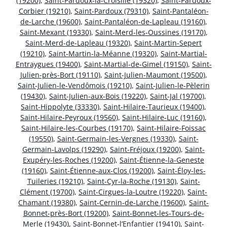
(19200)
,
Saint-Pardoux-la-Croisille (19320)
,
Saint-Pardoux-
Corbier (19210)
,
Saint-Pardoux (79310)
,
Saint-Pantaléon-
de-Larche (19600)
,
Saint-Pantaléon-de-Lapleau (19160)
,
Saint-Mexant (19330)
,
Saint-Merd-les-Oussines (19170)
,
Saint-Merd-de-Lapleau (19320)
,
Saint-Martin-Sepert
(19210)
,
Saint-Martin-la-Méanne (19320)
,
Saint-Martial-
Entraygues (19400)
,
Saint-Martial-de-Gimel (19150)
,
Saint-
Julien-près-Bort (19110)
,
Saint-Julien-Maumont (19500)
,
Saint-Julien-le-Vendômois (19210)
,
Saint-Julien-le-Pèlerin
(19430)
,
Saint-Julien-aux-Bois (19220)
,
Saint-Jal (19700)
,
Saint-Hippolyte (33330)
,
Saint-Hilaire-Taurieux (19400)
,
Saint-Hilaire-Peyroux (19560)
,
Saint-Hilaire-Luc (19160)
,
Saint-Hilaire-les-Courbes (19170)
,
Saint-Hilaire-Foissac
(19550)
,
Saint-Germain-les-Vergnes (19330)
,
Saint-
Germain-Lavolps (19290)
,
Saint-Fréjoux (19200)
,
Saint-
Exupéry-les-Roches (19200)
,
Saint-Étienne-la-Geneste
(19160)
,
Saint-Étienne-aux-Clos (19200)
,
Saint-Éloy-les-
Tuileries (19210)
,
Saint-Cyr-la-Roche (19130)
,
Saint-
Clément (19700)
,
Saint-Cirgues-la-Loutre (19220)
,
Saint-
Chamant (19380)
,
Saint-Cernin-de-Larche (19600)
,
Saint-
Bonnet-près-Bort (19200)
,
Saint-Bonnet-les-Tours-de-
Merle (19430)
,
Saint-Bonnet-l’Enfantier (19410)
,
Saint-