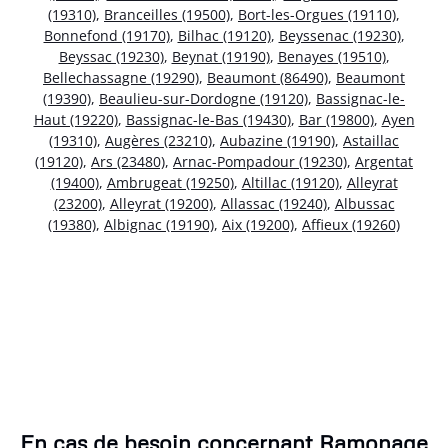
(19310)
,
Branceilles (19500)
,
Bort-les-Orgues (19110)
,
Bonnefond (19170)
,
Bilhac (19120)
,
Beyssenac (19230)
,
Beyssac (19230)
,
Beynat (19190)
,
Benayes (19510)
,
Bellechassagne (19290)
,
Beaumont (86490)
,
Beaumont
(19390)
,
Beaulieu-sur-Dordogne (19120)
,
Bassignac-le-
Haut (19220)
,
Bassignac-le-Bas (19430)
,
Bar (19800)
,
Ayen
(19310)
,
Augères (23210)
,
Aubazine (19190)
,
Astaillac
(19120)
,
Ars (23480)
,
Arnac-Pompadour (19230)
,
Argentat
(19400)
,
Ambrugeat (19250)
,
Altillac (19120)
,
Alleyrat
(23200)
,
Alleyrat (19200)
,
Allassac (19240)
,
Albussac
(19380)
,
Albignac (19190)
,
Aix (19200)
,
Affieux (19260)
En cas de besoin concernant Ramonage