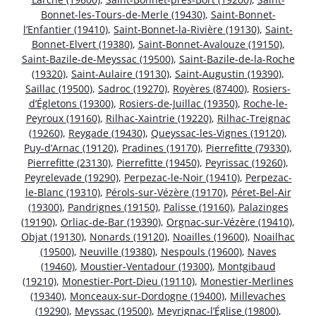
Bonnet-les-Tours-de-Merle (19430)
,
Saint-Bonnet-
l’Enfantier (19410)
,
Saint-Bonnet-la-Rivière (19130)
,
Saint-
Bonnet-Elvert (19380)
,
Saint-Bonnet-Avalouze (19150)
,
Saint-Bazile-de-Meyssac (19500)
,
Saint-Bazile-de-la-Roche
(19320)
,
Saint-Aulaire (19130)
,
Saint-Augustin (19390)
,
Saillac (19500)
,
Sadroc (19270)
,
Royères (87400)
,
Rosiers-
d’Égletons (19300)
,
Rosiers-de-Juillac (19350)
,
Roche-le-
Peyroux (19160)
,
Rilhac-Xaintrie (19220)
,
Rilhac-Treignac
(19260)
,
Reygade (19430)
,
Queyssac-les-Vignes (19120)
,
Puy-d’Arnac (19120)
,
Pradines (19170)
,
Pierrefitte (79330)
,
Pierrefitte (23130)
,
Pierrefitte (19450)
,
Peyrissac (19260)
,
Peyrelevade (19290)
,
Perpezac-le-Noir (19410)
,
Perpezac-
le-Blanc (19310)
,
Pérols-sur-Vézère (19170)
,
Péret-Bel-Air
(19300)
,
Pandrignes (19150)
,
Palisse (19160)
,
Palazinges
(19190)
,
Orliac-de-Bar (19390)
,
Orgnac-sur-Vézère (19410)
,
Objat (19130)
,
Nonards (19120)
,
Noailles (19600)
,
Noailhac
(19500)
,
Neuville (19380)
,
Nespouls (19600)
,
Naves
(19460)
,
Moustier-Ventadour (19300)
,
Montgibaud
(19210)
,
Monestier-Port-Dieu (19110)
,
Monestier-Merlines
(19340)
,
Monceaux-sur-Dordogne (19400)
,
Millevaches
(19290)
,
Meyssac (19500)
,
Meyrignac-l’Église (19800)
,