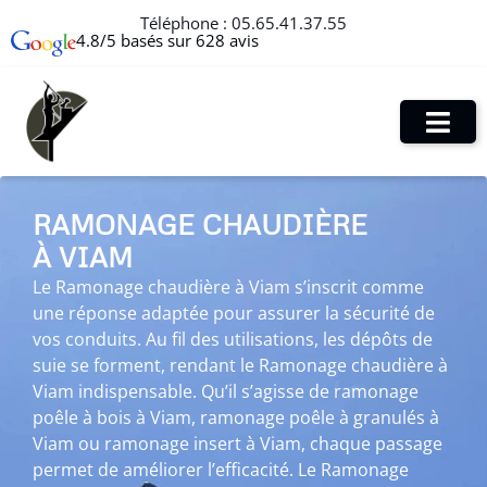
Téléphone :
05.65.41.37.55
4.8/5 basés sur 628 avis
RAMONAGE CHAUDIÈRE
À VIAM
Le Ramonage chaudière à Viam s’inscrit comme
une réponse adaptée pour assurer la sécurité de
vos conduits. Au fil des utilisations, les dépôts de
suie se forment, rendant le Ramonage chaudière à
Viam indispensable. Qu’il s’agisse de ramonage
poêle à bois à Viam, ramonage poêle à granulés à
Viam ou ramonage insert à Viam, chaque passage
permet de améliorer l’efficacité. Le Ramonage