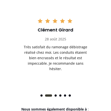
Clément Girard
28 août 2025
e
Très satisfait du ramonage débistrage
née.
réalisé chez moi. Les conduits étaient
déb
et
bien encrassés et le résultat est
ret
 et
impeccable. Je recommande sans
hésiter.
Nous sommes également disponible à
: