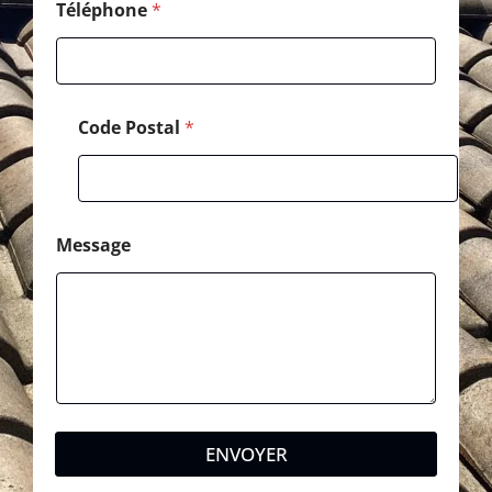
m
Téléphone
*
a
i
l
Code Postal
*
Message
ENVOYER