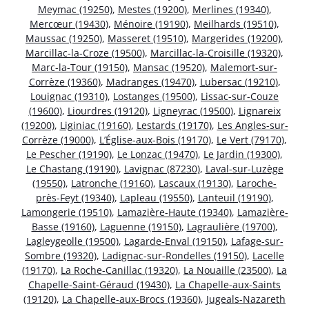
Meymac (19250)
,
Mestes (19200)
,
Merlines (19340)
,
Mercœur (19430)
,
Ménoire (19190)
,
Meilhards (19510)
,
Maussac (19250)
,
Masseret (19510)
,
Margerides (19200)
,
Marcillac-la-Croze (19500)
,
Marcillac-la-Croisille (19320)
,
Marc-la-Tour (19150)
,
Mansac (19520)
,
Malemort-sur-
Corrèze (19360)
,
Madranges (19470)
,
Lubersac (19210)
,
Louignac (19310)
,
Lostanges (19500)
,
Lissac-sur-Couze
(19600)
,
Liourdres (19120)
,
Ligneyrac (19500)
,
Lignareix
(19200)
,
Liginiac (19160)
,
Lestards (19170)
,
Les Angles-sur-
Corrèze (19000)
,
L’Église-aux-Bois (19170)
,
Le Vert (79170)
,
Le Pescher (19190)
,
Le Lonzac (19470)
,
Le Jardin (19300)
,
Le Chastang (19190)
,
Lavignac (87230)
,
Laval-sur-Luzège
(19550)
,
Latronche (19160)
,
Lascaux (19130)
,
Laroche-
près-Feyt (19340)
,
Lapleau (19550)
,
Lanteuil (19190)
,
Lamongerie (19510)
,
Lamazière-Haute (19340)
,
Lamazière-
Basse (19160)
,
Laguenne (19150)
,
Lagraulière (19700)
,
Lagleygeolle (19500)
,
Lagarde-Enval (19150)
,
Lafage-sur-
Sombre (19320)
,
Ladignac-sur-Rondelles (19150)
,
Lacelle
(19170)
,
La Roche-Canillac (19320)
,
La Nouaille (23500)
,
La
Chapelle-Saint-Géraud (19430)
,
La Chapelle-aux-Saints
(19120)
,
La Chapelle-aux-Brocs (19360)
,
Jugeals-Nazareth