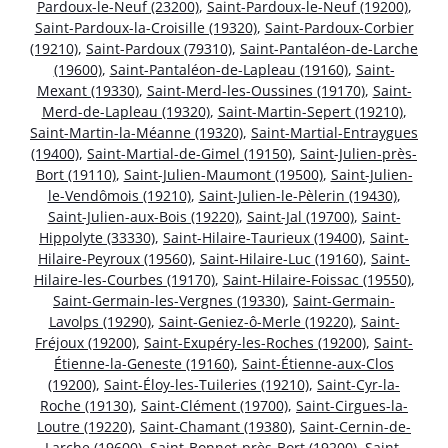
Pardoux-le-Neuf (23200)
,
Saint-Pardoux-le-Neuf (19200)
,
Saint-Pardoux-la-Croisille (19320)
,
Saint-Pardoux-Corbier
(19210)
,
Saint-Pardoux (79310)
,
Saint-Pantaléon-de-Larche
(19600)
,
Saint-Pantaléon-de-Lapleau (19160)
,
Saint-
Mexant (19330)
,
Saint-Merd-les-Oussines (19170)
,
Saint-
Merd-de-Lapleau (19320)
,
Saint-Martin-Sepert (19210)
,
Saint-Martin-la-Méanne (19320)
,
Saint-Martial-Entraygues
(19400)
,
Saint-Martial-de-Gimel (19150)
,
Saint-Julien-près-
Bort (19110)
,
Saint-Julien-Maumont (19500)
,
Saint-Julien-
le-Vendômois (19210)
,
Saint-Julien-le-Pèlerin (19430)
,
Saint-Julien-aux-Bois (19220)
,
Saint-Jal (19700)
,
Saint-
Hippolyte (33330)
,
Saint-Hilaire-Taurieux (19400)
,
Saint-
Hilaire-Peyroux (19560)
,
Saint-Hilaire-Luc (19160)
,
Saint-
Hilaire-les-Courbes (19170)
,
Saint-Hilaire-Foissac (19550)
,
Saint-Germain-les-Vergnes (19330)
,
Saint-Germain-
Lavolps (19290)
,
Saint-Geniez-ô-Merle (19220)
,
Saint-
Fréjoux (19200)
,
Saint-Exupéry-les-Roches (19200)
,
Saint-
Étienne-la-Geneste (19160)
,
Saint-Étienne-aux-Clos
(19200)
,
Saint-Éloy-les-Tuileries (19210)
,
Saint-Cyr-la-
Roche (19130)
,
Saint-Clément (19700)
,
Saint-Cirgues-la-
Loutre (19220)
,
Saint-Chamant (19380)
,
Saint-Cernin-de-
Larche (19600)
,
Saint-Bonnet-près-Bort (19200)
,
Saint-