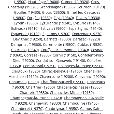
(19500)
,
Hautefage (19400)
,
Gumond (19320)
,
Gros-
Chastang (19320)
,
Grandsaigne (19300)
,
Gourdon (19170)
,
Goulles (19430)
,
Gioux (23500)
,
Gimel-les-Cascades
(19800)
,
Forgès (19380)
,
Feyt (19340)
,
Favars (19330)
,
Eyrein (19800)
,
Eygurande (19340)
,
Eyburie (19140)
,
Estivaux (19410)
,
Estivals (19600)
,
Espartignac (19140)
,
Espagnac (19150)
,
Égletons (19300)
,
Donzenac (19270)
,
Davignac (19250)
,
Darnets (19300)
,
Darazac (19220)
,
Dampniat (19360)
,
Curemonte (19500)
,
Cublac (19520)
,
Courteix (19340)
,
Couffy-sur-Sarsonne (19340)
,
Cosnac
(19360)
,
Corrèze (19800)
,
Cornil (19150)
,
Confolent-Port-
Dieu (19200)
,
Condat-sur-Ganaveix (19140)
,
Concèze
(19350)
,
Combressol (19250)
,
Collonges-la-Rouge (19500)
,
Clergoux (19320)
,
Chirac-Bellevue (19160)
,
Chenailler-
Mascheix (19120)
,
Chaveroche (19200)
,
Chavanac (19290)
,
Chaumeil (19390)
,
Chauffour-sur-Vell (19500)
,
Chasteaux
(19600)
,
Chartrier (19600)
,
Chapelle-Spinasse (19300)
,
Chanteix (19330)
,
Chanac-les-Mines (19150)
,
Champagnac-la-Prune (19320)
,
Champagnac-la-Noaille
(19320)
,
Chameyrat (19330)
,
Chamboulive (19450)
,
Chamberet (19370)
,
Chabrignac (19350)
,
Camps-Saint-
Mathurin-Léobazel (19430)
,
Bugeat (19170)
,
Brivezac