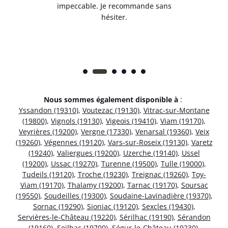
 et
impeccable. Je recommande sans
hésiter.
Nous sommes également disponible à
:
Yssandon (19310)
,
Voutezac (19130)
,
Vitrac-sur-Montane
(19800)
,
Vignols (19130)
,
Vigeois (19410)
,
Viam (19170)
,
Veyrières (19200)
,
Vergne (17330)
,
Venarsal (19360)
,
Veix
(19260)
,
Végennes (19120)
,
Vars-sur-Roseix (19130)
,
Varetz
(19240)
,
Valiergues (19200)
,
Uzerche (19140)
,
Ussel
(19200)
,
Ussac (19270)
,
Turenne (19500)
,
Tulle (19000)
,
Tudeils (19120)
,
Troche (19230)
,
Treignac (19260)
,
Toy-
Viam (19170)
,
Thalamy (19200)
,
Tarnac (19170)
,
Soursac
(19550)
,
Soudeilles (19300)
,
Soudaine-Lavinadière (19370)
,
Sornac (19290)
,
Sioniac (19120)
,
Sexcles (19430)
,
Servières-le-Château (19220)
,
Sérilhac (19190)
,
Sérandon
(19160)
,
Seilhac (19700)
,
Ségur-le-Château (19230)
,