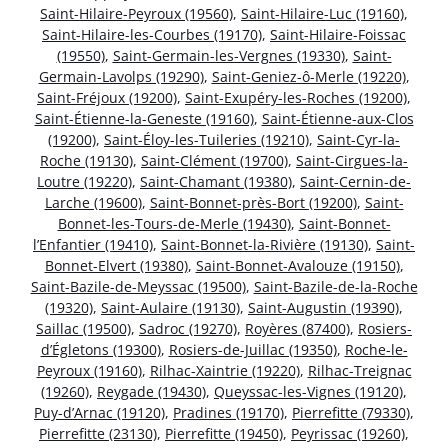
Saint-Hilaire-Peyroux (19560)
,
Saint-Hilaire-Luc (19160)
,
Saint-Hilaire-les-Courbes (19170)
,
Saint-Hilaire-Foissac
(19550)
,
Saint-Germain-les-Vergnes (19330)
,
Saint-
Germain-Lavolps (19290)
,
Saint-Geniez-ô-Merle (19220)
,
Saint-Fréjoux (19200)
,
Saint-Exupéry-les-Roches (19200)
,
Saint-Étienne-la-Geneste (19160)
,
Saint-Étienne-aux-Clos
(19200)
,
Saint-Éloy-les-Tuileries (19210)
,
Saint-Cyr-la-
Roche (19130)
,
Saint-Clément (19700)
,
Saint-Cirgues-la-
Loutre (19220)
,
Saint-Chamant (19380)
,
Saint-Cernin-de-
Larche (19600)
,
Saint-Bonnet-près-Bort (19200)
,
Saint-
Bonnet-les-Tours-de-Merle (19430)
,
Saint-Bonnet-
l’Enfantier (19410)
,
Saint-Bonnet-la-Rivière (19130)
,
Saint-
Bonnet-Elvert (19380)
,
Saint-Bonnet-Avalouze (19150)
,
Saint-Bazile-de-Meyssac (19500)
,
Saint-Bazile-de-la-Roche
(19320)
,
Saint-Aulaire (19130)
,
Saint-Augustin (19390)
,
Saillac (19500)
,
Sadroc (19270)
,
Royères (87400)
,
Rosiers-
d’Égletons (19300)
,
Rosiers-de-Juillac (19350)
,
Roche-le-
Peyroux (19160)
,
Rilhac-Xaintrie (19220)
,
Rilhac-Treignac
(19260)
,
Reygade (19430)
,
Queyssac-les-Vignes (19120)
,
Puy-d’Arnac (19120)
,
Pradines (19170)
,
Pierrefitte (79330)
,
Pierrefitte (23130)
,
Pierrefitte (19450)
,
Peyrissac (19260)
,