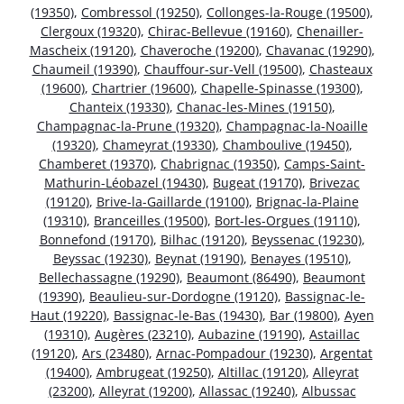
(19350)
,
Combressol (19250)
,
Collonges-la-Rouge (19500)
,
Clergoux (19320)
,
Chirac-Bellevue (19160)
,
Chenailler-
Mascheix (19120)
,
Chaveroche (19200)
,
Chavanac (19290)
,
Chaumeil (19390)
,
Chauffour-sur-Vell (19500)
,
Chasteaux
(19600)
,
Chartrier (19600)
,
Chapelle-Spinasse (19300)
,
Chanteix (19330)
,
Chanac-les-Mines (19150)
,
Champagnac-la-Prune (19320)
,
Champagnac-la-Noaille
(19320)
,
Chameyrat (19330)
,
Chamboulive (19450)
,
Chamberet (19370)
,
Chabrignac (19350)
,
Camps-Saint-
Mathurin-Léobazel (19430)
,
Bugeat (19170)
,
Brivezac
(19120)
,
Brive-la-Gaillarde (19100)
,
Brignac-la-Plaine
(19310)
,
Branceilles (19500)
,
Bort-les-Orgues (19110)
,
Bonnefond (19170)
,
Bilhac (19120)
,
Beyssenac (19230)
,
Beyssac (19230)
,
Beynat (19190)
,
Benayes (19510)
,
Bellechassagne (19290)
,
Beaumont (86490)
,
Beaumont
(19390)
,
Beaulieu-sur-Dordogne (19120)
,
Bassignac-le-
Haut (19220)
,
Bassignac-le-Bas (19430)
,
Bar (19800)
,
Ayen
(19310)
,
Augères (23210)
,
Aubazine (19190)
,
Astaillac
(19120)
,
Ars (23480)
,
Arnac-Pompadour (19230)
,
Argentat
(19400)
,
Ambrugeat (19250)
,
Altillac (19120)
,
Alleyrat
(23200)
,
Alleyrat (19200)
,
Allassac (19240)
,
Albussac