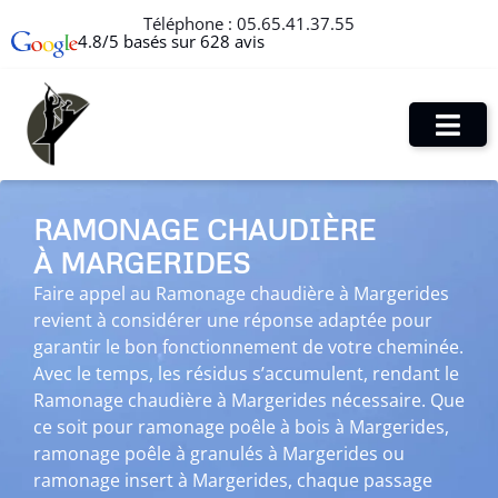
Téléphone :
05.65.41.37.55
4.8/5 basés sur 628 avis
RAMONAGE CHAUDIÈRE
À MARGERIDES
Faire appel au Ramonage chaudière à Margerides
revient à considérer une réponse adaptée pour
garantir le bon fonctionnement de votre cheminée.
Avec le temps, les résidus s’accumulent, rendant le
Ramonage chaudière à Margerides nécessaire. Que
ce soit pour ramonage poêle à bois à Margerides,
ramonage poêle à granulés à Margerides ou
ramonage insert à Margerides, chaque passage