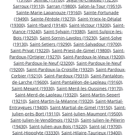
Sarroux (19110)
,
Sarran (19800)
,
Salon-la-Tour (19510)
,
Sainte-Marie-Lapanouze (19160)
,
Sainte-Fortunade
(19490)
,
Sainte-Féréole (19270)
,
Saint-Yrieix-le-Déjalat
(19300)
,
Saint-Ybard (19140)
,
Saint-Victour (19200)
,
Saint-
Viance (19240)
,
Saint-Sylvain (19380)
,
Saint-Sulpice-les-
Bois (19250)
,
Saint-Sornin-Lavolps (19230)
,
Saint-Solve
(19130)
,
Saint-Setiers (19290)
,
Saint-Salvadour (19700)
,
Saint-Privat (19220)
,
Saint-Priest-de-Gimel (19800)
,
Saint-
Pardoux-l’Ortigier (19270)
,
Saint-Pardoux-le-Vieux (19200)
,
Saint-Pardoux-le-Neuf (23200)
,
Saint-Pardoux-le-Neuf
(19200)
,
Saint-Pardoux-la-Croisille (19320)
,
Saint-Pardoux-
Corbier (19210)
,
Saint-Pardoux (79310)
,
Saint-Pantaléon-
de-Larche (19600)
,
Saint-Pantaléon-de-Lapleau (19160)
,
Saint-Mexant (19330)
,
Saint-Merd-les-Oussines (19170)
,
Saint-Merd-de-Lapleau (19320)
,
Saint-Martin-Sepert
(19210)
,
Saint-Martin-la-Méanne (19320)
,
Saint-Martial-
Entraygues (19400)
,
Saint-Martial-de-Gimel (19150)
,
Saint-
Julien-près-Bort (19110)
,
Saint-Julien-Maumont (19500)
,
Saint-Julien-le-Vendômois (19210)
,
Saint-Julien-le-Pèlerin
(19430)
,
Saint-Julien-aux-Bois (19220)
,
Saint-Jal (19700)
,
Saint-Hippolyte (33330)
,
Saint-Hilaire-Taurieux (19400)
,