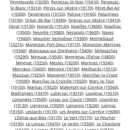
Peyrelevade (19290)
,
Perpezac-le-Noir (19410)
,
Perpezac-
le-Blanc (19310)
,
Pérols-sur-Vézère (19170)
,
Péret-Bel-Air
(19300)
,
Pandrignes (19150)
,
Palisse (19160)
,
Palazinges
(19190)
,
Orliac-de-Bar (19390)
,
Orgnac-sur-Vézère (19410)
,
Objat (19130)
,
Nonards (19120)
,
Noailles (19600)
,
Noailhac
(19500)
,
Neuville (19380)
,
Nespouls (19600)
,
Naves
(19460)
,
Moustier-Ventadour (19300)
,
Montgibaud
(19210)
,
Monestier-Port-Dieu (19110)
,
Monestier-Merlines
(19340)
,
Monceaux-sur-Dordogne (19400)
,
Millevaches
(19290)
,
Meyssac (19500)
,
Meyrignac-l’Église (19800)
,
Meymac (19250)
,
Mestes (19200)
,
Merlines (19340)
,
Mercœur (19430)
,
Ménoire (19190)
,
Meilhards (19510)
,
Maussac (19250)
,
Masseret (19510)
,
Marcillac-la-Croze
(19500)
,
Marcillac-la-Croisille (19320)
,
Marc-la-Tour
(19150)
,
Mansac (19520)
,
Malemort-sur-Corrèze (19360)
,
Madranges (19470)
,
Lubersac (19210)
,
Louignac (19310)
,
Lostanges (19500)
,
Lissac-sur-Couze (19600)
,
Liourdres
(19120)
,
Ligneyrac (19500)
,
Lignareix (19200)
,
Liginiac
(19160)
,
Lestards (19170)
,
Les Angles-sur-Corrèze (19000)
,
L’Église-aux-Bois (19170)
,
Le Vert (79170)
,
Le Pescher
(19190)
,
Le Lonzac (19470)
,
Le Jardin (19300)
,
Le Chastang
(19190)
,
Lavignac (87230)
,
Laval-sur-Luzège (19550)
,