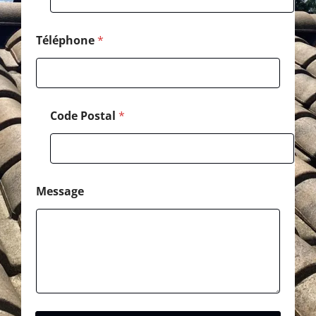
s
a
g
Téléphone
*
e
Code Postal
*
Message