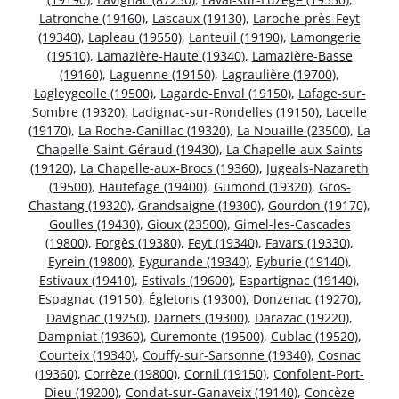
Latronche (19160)
,
Lascaux (19130)
,
Laroche-près-Feyt
(19340)
,
Lapleau (19550)
,
Lanteuil (19190)
,
Lamongerie
(19510)
,
Lamazière-Haute (19340)
,
Lamazière-Basse
(19160)
,
Laguenne (19150)
,
Lagraulière (19700)
,
Lagleygeolle (19500)
,
Lagarde-Enval (19150)
,
Lafage-sur-
Sombre (19320)
,
Ladignac-sur-Rondelles (19150)
,
Lacelle
(19170)
,
La Roche-Canillac (19320)
,
La Nouaille (23500)
,
La
Chapelle-Saint-Géraud (19430)
,
La Chapelle-aux-Saints
(19120)
,
La Chapelle-aux-Brocs (19360)
,
Jugeals-Nazareth
(19500)
,
Hautefage (19400)
,
Gumond (19320)
,
Gros-
Chastang (19320)
,
Grandsaigne (19300)
,
Gourdon (19170)
,
Goulles (19430)
,
Gioux (23500)
,
Gimel-les-Cascades
(19800)
,
Forgès (19380)
,
Feyt (19340)
,
Favars (19330)
,
Eyrein (19800)
,
Eygurande (19340)
,
Eyburie (19140)
,
Estivaux (19410)
,
Estivals (19600)
,
Espartignac (19140)
,
Espagnac (19150)
,
Égletons (19300)
,
Donzenac (19270)
,
Davignac (19250)
,
Darnets (19300)
,
Darazac (19220)
,
Dampniat (19360)
,
Curemonte (19500)
,
Cublac (19520)
,
Courteix (19340)
,
Couffy-sur-Sarsonne (19340)
,
Cosnac
(19360)
,
Corrèze (19800)
,
Cornil (19150)
,
Confolent-Port-
Dieu (19200)
,
Condat-sur-Ganaveix (19140)
,
Concèze