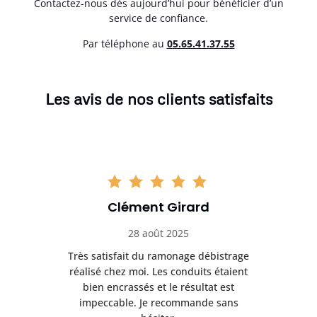
Contactez-nous dès aujourd’hui pour bénéficier d’un
service de confiance.
Par téléphone au
05.65.41.37.55
Les avis de nos clients satisfaits
Clément Girard
28 août 2025
e
Très satisfait du ramonage débistrage
née.
réalisé chez moi. Les conduits étaient
déb
et
bien encrassés et le résultat est
ret
 et
impeccable. Je recommande sans