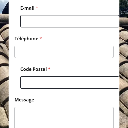
m
*
E-mail
*
Téléphone
*
Code Postal
*
Message