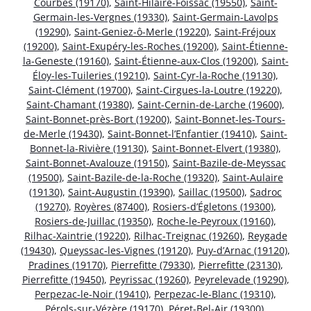
Courbes (19170)
,
Saint-Hilaire-Foissac (19550)
,
Saint-
Germain-les-Vergnes (19330)
,
Saint-Germain-Lavolps
(19290)
,
Saint-Geniez-ô-Merle (19220)
,
Saint-Fréjoux
(19200)
,
Saint-Exupéry-les-Roches (19200)
,
Saint-Étienne-
la-Geneste (19160)
,
Saint-Étienne-aux-Clos (19200)
,
Saint-
Éloy-les-Tuileries (19210)
,
Saint-Cyr-la-Roche (19130)
,
Saint-Clément (19700)
,
Saint-Cirgues-la-Loutre (19220)
,
Saint-Chamant (19380)
,
Saint-Cernin-de-Larche (19600)
,
Saint-Bonnet-près-Bort (19200)
,
Saint-Bonnet-les-Tours-
de-Merle (19430)
,
Saint-Bonnet-l’Enfantier (19410)
,
Saint-
Bonnet-la-Rivière (19130)
,
Saint-Bonnet-Elvert (19380)
,
Saint-Bonnet-Avalouze (19150)
,
Saint-Bazile-de-Meyssac
(19500)
,
Saint-Bazile-de-la-Roche (19320)
,
Saint-Aulaire
(19130)
,
Saint-Augustin (19390)
,
Saillac (19500)
,
Sadroc
(19270)
,
Royères (87400)
,
Rosiers-d’Égletons (19300)
,
Rosiers-de-Juillac (19350)
,
Roche-le-Peyroux (19160)
,
Rilhac-Xaintrie (19220)
,
Rilhac-Treignac (19260)
,
Reygade
(19430)
,
Queyssac-les-Vignes (19120)
,
Puy-d’Arnac (19120)
,
Pradines (19170)
,
Pierrefitte (79330)
,
Pierrefitte (23130)
,
Pierrefitte (19450)
,
Peyrissac (19260)
,
Peyrelevade (19290)
,
Perpezac-le-Noir (19410)
,
Perpezac-le-Blanc (19310)
,
Pérols-sur-Vézère (19170)
,
Péret-Bel-Air (19300)
,