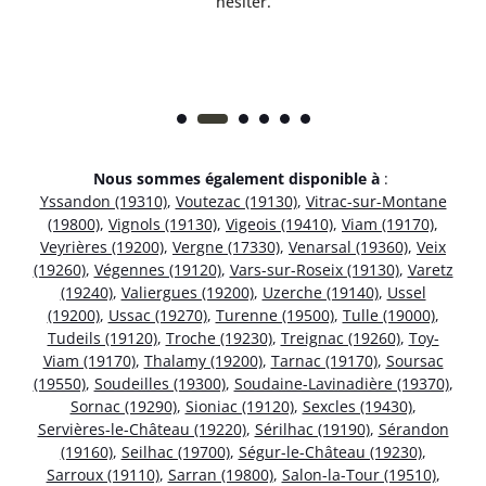
hésiter.
Nous sommes également disponible à
:
Yssandon (19310)
,
Voutezac (19130)
,
Vitrac-sur-Montane
(19800)
,
Vignols (19130)
,
Vigeois (19410)
,
Viam (19170)
,
Veyrières (19200)
,
Vergne (17330)
,
Venarsal (19360)
,
Veix
(19260)
,
Végennes (19120)
,
Vars-sur-Roseix (19130)
,
Varetz
(19240)
,
Valiergues (19200)
,
Uzerche (19140)
,
Ussel
(19200)
,
Ussac (19270)
,
Turenne (19500)
,
Tulle (19000)
,
Tudeils (19120)
,
Troche (19230)
,
Treignac (19260)
,
Toy-
Viam (19170)
,
Thalamy (19200)
,
Tarnac (19170)
,
Soursac
(19550)
,
Soudeilles (19300)
,
Soudaine-Lavinadière (19370)
,
Sornac (19290)
,
Sioniac (19120)
,
Sexcles (19430)
,
Servières-le-Château (19220)
,
Sérilhac (19190)
,
Sérandon
(19160)
,
Seilhac (19700)
,
Ségur-le-Château (19230)
,
Sarroux (19110)
,
Sarran (19800)
,
Salon-la-Tour (19510)
,