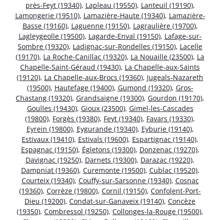
près-Feyt (19340)
,
Lapleau (19550)
,
Lanteuil (19190)
,
Lamongerie (19510)
,
Lamazière-Haute (19340)
,
Lamazière-
Basse (19160)
,
Laguenne (19150)
,
Lagraulière (19700)
,
Lagleygeolle (19500)
,
Lagarde-Enval (19150)
,
Lafage-sur-
Sombre (19320)
,
Ladignac-sur-Rondelles (19150)
,
Lacelle
(19170)
,
La Roche-Canillac (19320)
,
La Nouaille (23500)
,
La
Chapelle-Saint-Géraud (19430)
,
La Chapelle-aux-Saints
(19120)
,
La Chapelle-aux-Brocs (19360)
,
Jugeals-Nazareth
(19500)
,
Hautefage (19400)
,
Gumond (19320)
,
Gros-
Chastang (19320)
,
Grandsaigne (19300)
,
Gourdon (19170)
,
Goulles (19430)
,
Gioux (23500)
,
Gimel-les-Cascades
(19800)
,
Forgès (19380)
,
Feyt (19340)
,
Favars (19330)
,
Eyrein (19800)
,
Eygurande (19340)
,
Eyburie (19140)
,
Estivaux (19410)
,
Estivals (19600)
,
Espartignac (19140)
,
Espagnac (19150)
,
Égletons (19300)
,
Donzenac (19270)
,
Davignac (19250)
,
Darnets (19300)
,
Darazac (19220)
,
Dampniat (19360)
,
Curemonte (19500)
,
Cublac (19520)
,
Courteix (19340)
,
Couffy-sur-Sarsonne (19340)
,
Cosnac
(19360)
,
Corrèze (19800)
,
Cornil (19150)
,
Confolent-Port-
Dieu (19200)
,
Condat-sur-Ganaveix (19140)
,
Concèze
(19350)
,
Combressol (19250)
,
Collonges-la-Rouge (19500)
,