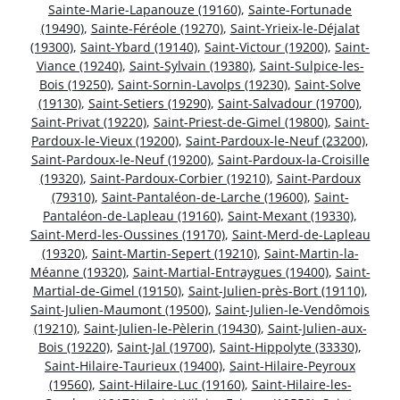
Sainte-Marie-Lapanouze (19160)
,
Sainte-Fortunade
(19490)
,
Sainte-Féréole (19270)
,
Saint-Yrieix-le-Déjalat
(19300)
,
Saint-Ybard (19140)
,
Saint-Victour (19200)
,
Saint-
Viance (19240)
,
Saint-Sylvain (19380)
,
Saint-Sulpice-les-
Bois (19250)
,
Saint-Sornin-Lavolps (19230)
,
Saint-Solve
(19130)
,
Saint-Setiers (19290)
,
Saint-Salvadour (19700)
,
Saint-Privat (19220)
,
Saint-Priest-de-Gimel (19800)
,
Saint-
Pardoux-le-Vieux (19200)
,
Saint-Pardoux-le-Neuf (23200)
,
Saint-Pardoux-le-Neuf (19200)
,
Saint-Pardoux-la-Croisille
(19320)
,
Saint-Pardoux-Corbier (19210)
,
Saint-Pardoux
(79310)
,
Saint-Pantaléon-de-Larche (19600)
,
Saint-
Pantaléon-de-Lapleau (19160)
,
Saint-Mexant (19330)
,
Saint-Merd-les-Oussines (19170)
,
Saint-Merd-de-Lapleau
(19320)
,
Saint-Martin-Sepert (19210)
,
Saint-Martin-la-
Méanne (19320)
,
Saint-Martial-Entraygues (19400)
,
Saint-
Martial-de-Gimel (19150)
,
Saint-Julien-près-Bort (19110)
,
Saint-Julien-Maumont (19500)
,
Saint-Julien-le-Vendômois
(19210)
,
Saint-Julien-le-Pèlerin (19430)
,
Saint-Julien-aux-
Bois (19220)
,
Saint-Jal (19700)
,
Saint-Hippolyte (33330)
,
Saint-Hilaire-Taurieux (19400)
,
Saint-Hilaire-Peyroux
(19560)
,
Saint-Hilaire-Luc (19160)
,
Saint-Hilaire-les-