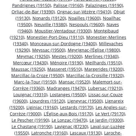
Pandrignes (19150)
,
Palisse (19160)
,
Palazinges (19190)
,
Orliac-de-Bar (19390)
,
Orgnac-sur-Vézère (19410)
,
Objat
(19130)
,
Nonards (19120)
,
Noailles (19600)
,
Noailhac
(19500)
,
Neuville (19380)
,
Nespouls (19600)
,
Naves
(19460)
,
Moustier-Ventadour (19300)
,
Montgibaud
(19210)
,
Monestier-Port-Dieu (19110)
,
Monestier-Merlines
(19340)
,
Monceaux-sur-Dordogne (19400)
,
Millevaches
(19290)
,
Meyssac (19500)
,
Meyrignac-l’Église (19800)
,
Meymac (19250)
,
Mestes (19200)
,
Merlines (19340)
,
Mercœur (19430)
,
Ménoire (19190)
,
Meilhards (19510)
,
Maussac (19250)
,
Masseret (19510)
,
Margerides (19200)
,
Marcillac-la-Croze (19500)
,
Marcillac-la-Croisille (19320)
,
Marc-la-Tour (19150)
,
Mansac (19520)
,
Malemort-sur-
Corrèze (19360)
,
Madranges (19470)
,
Lubersac (19210)
,
Louignac (19310)
,
Lostanges (19500)
,
Lissac-sur-Couze
(19600)
,
Liourdres (19120)
,
Ligneyrac (19500)
,
Lignareix
(19200)
,
Liginiac (19160)
,
Lestards (19170)
,
Les Angles-sur-
Corrèze (19000)
,
L’Église-aux-Bois (19170)
,
Le Vert (79170)
,
Le Pescher (19190)
,
Le Lonzac (19470)
,
Le Jardin (19300)
,
Le Chastang (19190)
,
Lavignac (87230)
,
Laval-sur-Luzège
(19550)
,
Latronche (19160)
,
Lascaux (19130)
,
Laroche-