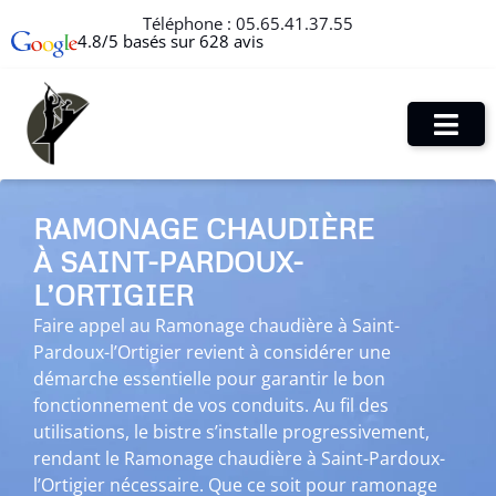
Téléphone :
05.65.41.37.55
4.8/5 basés sur 628 avis
RAMONAGE CHAUDIÈRE
À SAINT-PARDOUX-
L’ORTIGIER
Faire appel au Ramonage chaudière à Saint-
Pardoux-l’Ortigier revient à considérer une
démarche essentielle pour garantir le bon
fonctionnement de vos conduits. Au fil des
utilisations, le bistre s’installe progressivement,
rendant le Ramonage chaudière à Saint-Pardoux-
l’Ortigier nécessaire. Que ce soit pour ramonage