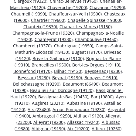
Clergoux (19320)
,
Chirac-Bellevue (19160)
,
Chenailler-
Mascheix (19120)
,
Chaveroche (19200)
,
Chavanac (19290)
,
Chaumeil (19390)
,
Chauffour-sur-Vell (19500)
,
Chasteaux
(19600)
,
Chartrier (19600)
,
Chapelle-Spinasse (19300)
,
Chanteix (19330)
,
Chanac-les-Mines (19150)
,
Champagnac-la-Prune (19320)
,
Champagnac-la-Noaille
(19320)
,
Chameyrat (19330)
,
Chamboulive (19450)
,
Chamberet (19370)
,
Chabrignac (19350)
,
Camps-Saint-
Mathurin-Léobazel (19430)
,
Bugeat (19170)
,
Brivezac
(19120)
,
Brive-la-Gaillarde (19100)
,
Brignac-la-Plaine
(19310)
,
Branceilles (19500)
,
Bort-les-Orgues (19110)
,
Bonnefond (19170)
,
Bilhac (19120)
,
Beyssenac (19230)
,
Beyssac (19230)
,
Beynat (19190)
,
Benayes (19510)
,
Bellechassagne (19290)
,
Beaumont (86490)
,
Beaumont
(19390)
,
Beaulieu-sur-Dordogne (19120)
,
Bassignac-le-
Haut (19220)
,
Bassignac-le-Bas (19430)
,
Bar (19800)
,
Ayen
(19310)
,
Augères (23210)
,
Aubazine (19190)
,
Astaillac
(19120)
,
Ars (23480)
,
Arnac-Pompadour (19230)
,
Argentat
(19400)
,
Ambrugeat (19250)
,
Altillac (19120)
,
Alleyrat
(23200)
,
Alleyrat (19200)
,
Allassac (19240)
,
Albussac
(19380)
,
Albignac (19190)
,
Aix (19200)
,
Affieux (19260)