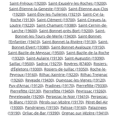
Saint-Fréjoux (19200)
,
Saint-Exupéry-les-Roches (19200)
,
Saint-Étienne-la-Geneste (19160)
,
Saint-Étienne-aux-Clos
(19200)
,
Saint-Éloy-les-Tuileries (19210)
,
Saint-Cyr-la-
Roche (19130)
,
Saint-Clément (19700)
,
Saint-Cirgues-la-
Loutre (19220)
,
Saint-Chamant (19380)
,
Saint-Cernin-de-
Larche (19600)
,
Saint-Bonnet-près-Bort (19200)
,
Saint-
Bonnet-les-Tours-de-Merle (19430)
,
Saint-Bonnet-
l’Enfantier (19410)
,
Saint-Bonnet-la-Rivière (19130)
,
Saint-
Bonnet-Elvert (19380)
,
Saint-Bonnet-Avalouze (19150)
,
Saint-Bazile-de-Meyssac (19500)
,
Saint-Bazile-de-la-Roche
(19320)
,
Saint-Aulaire (19130)
,
Saint-Augustin (19390)
,
Saillac (19500)
,
Sadroc (19270)
,
Royères (87400)
,
Rosiers-
d’Égletons (19300)
,
Rosiers-de-Juillac (19350)
,
Roche-le-
Peyroux (19160)
,
Rilhac-Xaintrie (19220)
,
Rilhac-Treignac
(19260)
,
Reygade (19430)
,
Queyssac-les-Vignes (19120)
,
Puy-d’Arnac (19120)
,
Pradines (19170)
,
Pierrefitte (79330)
,
Pierrefitte (23130)
,
Pierrefitte (19450)
,
Peyrissac (19260)
,
Peyrelevade (19290)
,
Perpezac-le-Noir (19410)
,
Perpezac-
le-Blanc (19310)
,
Pérols-sur-Vézère (19170)
,
Péret-Bel-Air
(19300)
,
Pandrignes (19150)
,
Palisse (19160)
,
Palazinges
(19190)
,
Orliac-de-Bar (19390)
,
Orgnac-sur-Vézère (19410)
,