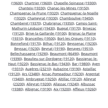
(19600)
,
Chartrier (19600)
,
Chapelle-Spinasse (19300)
,
Chanteix (19330)
,
Chanac-les-Mines (19150)
,
Champagnac-la-Prune (19320)
,
Champagnac-la-Noaille
(19320)
,
Chameyrat (19330)
,
Chamboulive (19450)
,
Chamberet (19370)
,
Chabrignac (19350)
,
Camps-Saint-
Mathurin-Léobazel (19430)
,
Bugeat (19170)
,
Brivezac
(19120)
,
Brive-la-Gaillarde (19100)
,
Brignac-la-Plaine
(19310)
,
Branceilles (19500)
,
Bort-les-Orgues (19110)
,
Bonnefond (19170)
,
Bilhac (19120)
,
Beyssenac (19230)
,
Beyssac (19230)
,
Beynat (19190)
,
Benayes (19510)
,
Bellechassagne (19290)
,
Beaumont (86490)
,
Beaumont
(19390)
,
Beaulieu-sur-Dordogne (19120)
,
Bassignac-le-
Haut (19220)
,
Bassignac-le-Bas (19430)
,
Bar (19800)
,
Ayen
(19310)
,
Augères (23210)
,
Aubazine (19190)
,
Astaillac
(19120)
,
Ars (23480)
,
Arnac-Pompadour (19230)
,
Argentat
(19400)
,
Ambrugeat (19250)
,
Altillac (19120)
,
Alleyrat
(23200)
,
Alleyrat (19200)
,
Allassac (19240)
,
Albussac
(19380)
,
Albignac (19190)
,
Aix (19200)
,
Affieux (19260)