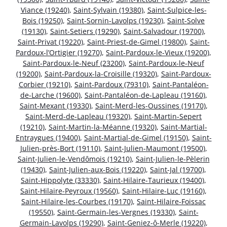
Viance (19240)
,
Saint-Sylvain (19380)
,
Saint-Sulpice-les-
Bois (19250)
,
Saint-Sornin-Lavolps (19230)
,
Saint-Solve
(19130)
,
Saint-Setiers (19290)
,
Saint-Salvadour (19700)
,
Saint-Privat (19220)
,
Saint-Priest-de-Gimel (19800)
,
Saint-
Pardoux-l’Ortigier (19270)
,
Saint-Pardoux-le-Vieux (19200)
,
Saint-Pardoux-le-Neuf (23200)
,
Saint-Pardoux-le-Neuf
(19200)
,
Saint-Pardoux-la-Croisille (19320)
,
Saint-Pardoux-
Corbier (19210)
,
Saint-Pardoux (79310)
,
Saint-Pantaléon-
de-Larche (19600)
,
Saint-Pantaléon-de-Lapleau (19160)
,
Saint-Mexant (19330)
,
Saint-Merd-les-Oussines (19170)
,
Saint-Merd-de-Lapleau (19320)
,
Saint-Martin-Sepert
(19210)
,
Saint-Martin-la-Méanne (19320)
,
Saint-Martial-
Entraygues (19400)
,
Saint-Martial-de-Gimel (19150)
,
Saint-
Julien-près-Bort (19110)
,
Saint-Julien-Maumont (19500)
,
Saint-Julien-le-Vendômois (19210)
,
Saint-Julien-le-Pèlerin
(19430)
,
Saint-Julien-aux-Bois (19220)
,
Saint-Jal (19700)
,
Saint-Hippolyte (33330)
,
Saint-Hilaire-Taurieux (19400)
,
Saint-Hilaire-Peyroux (19560)
,
Saint-Hilaire-Luc (19160)
,
Saint-Hilaire-les-Courbes (19170)
,
Saint-Hilaire-Foissac
(19550)
,
Saint-Germain-les-Vergnes (19330)
,
Saint-
Germain-Lavolps (19290)
,
Saint-Geniez-ô-Merle (19220)
,