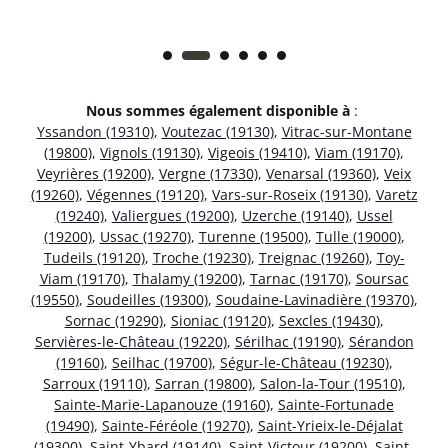
Nous sommes également disponible à
:
Yssandon (19310)
,
Voutezac (19130)
,
Vitrac-sur-Montane
(19800)
,
Vignols (19130)
,
Vigeois (19410)
,
Viam (19170)
,
Veyrières (19200)
,
Vergne (17330)
,
Venarsal (19360)
,
Veix
(19260)
,
Végennes (19120)
,
Vars-sur-Roseix (19130)
,
Varetz
(19240)
,
Valiergues (19200)
,
Uzerche (19140)
,
Ussel
(19200)
,
Ussac (19270)
,
Turenne (19500)
,
Tulle (19000)
,
Tudeils (19120)
,
Troche (19230)
,
Treignac (19260)
,
Toy-
Viam (19170)
,
Thalamy (19200)
,
Tarnac (19170)
,
Soursac
(19550)
,
Soudeilles (19300)
,
Soudaine-Lavinadière (19370)
,
Sornac (19290)
,
Sioniac (19120)
,
Sexcles (19430)
,
Servières-le-Château (19220)
,
Sérilhac (19190)
,
Sérandon
(19160)
,
Seilhac (19700)
,
Ségur-le-Château (19230)
,
Sarroux (19110)
,
Sarran (19800)
,
Salon-la-Tour (19510)
,
Sainte-Marie-Lapanouze (19160)
,
Sainte-Fortunade
(19490)
,
Sainte-Féréole (19270)
,
Saint-Yrieix-le-Déjalat
(19300)
,
Saint-Ybard (19140)
,
Saint-Victour (19200)
,
Saint-