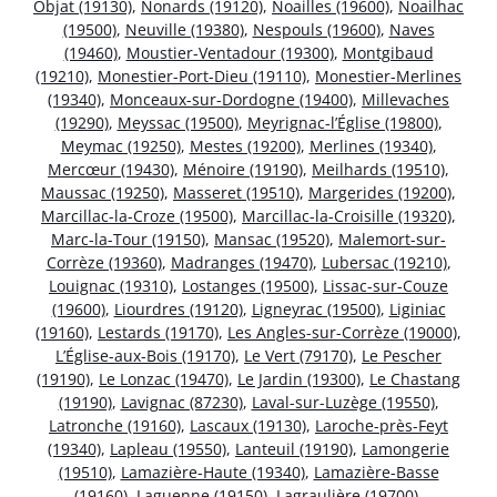
Objat (19130)
,
Nonards (19120)
,
Noailles (19600)
,
Noailhac
(19500)
,
Neuville (19380)
,
Nespouls (19600)
,
Naves
(19460)
,
Moustier-Ventadour (19300)
,
Montgibaud
(19210)
,
Monestier-Port-Dieu (19110)
,
Monestier-Merlines
(19340)
,
Monceaux-sur-Dordogne (19400)
,
Millevaches
(19290)
,
Meyssac (19500)
,
Meyrignac-l’Église (19800)
,
Meymac (19250)
,
Mestes (19200)
,
Merlines (19340)
,
Mercœur (19430)
,
Ménoire (19190)
,
Meilhards (19510)
,
Maussac (19250)
,
Masseret (19510)
,
Margerides (19200)
,
Marcillac-la-Croze (19500)
,
Marcillac-la-Croisille (19320)
,
Marc-la-Tour (19150)
,
Mansac (19520)
,
Malemort-sur-
Corrèze (19360)
,
Madranges (19470)
,
Lubersac (19210)
,
Louignac (19310)
,
Lostanges (19500)
,
Lissac-sur-Couze
(19600)
,
Liourdres (19120)
,
Ligneyrac (19500)
,
Liginiac
(19160)
,
Lestards (19170)
,
Les Angles-sur-Corrèze (19000)
,
L’Église-aux-Bois (19170)
,
Le Vert (79170)
,
Le Pescher
(19190)
,
Le Lonzac (19470)
,
Le Jardin (19300)
,
Le Chastang
(19190)
,
Lavignac (87230)
,
Laval-sur-Luzège (19550)
,
Latronche (19160)
,
Lascaux (19130)
,
Laroche-près-Feyt
(19340)
,
Lapleau (19550)
,
Lanteuil (19190)
,
Lamongerie
(19510)
,
Lamazière-Haute (19340)
,
Lamazière-Basse
(19160)
,
Laguenne (19150)
,
Lagraulière (19700)
,