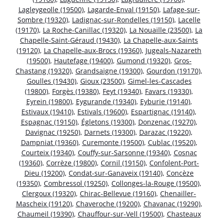
Lagleygeolle (19500)
,
Lagarde-Enval (19150)
,
Lafage-sur-
Sombre (19320)
,
Ladignac-sur-Rondelles (19150)
,
Lacelle
(19170)
,
La Roche-Canillac (19320)
,
La Nouaille (23500)
,
La
Chapelle-Saint-Géraud (19430)
,
La Chapelle-aux-Saints
(19120)
,
La Chapelle-aux-Brocs (19360)
,
Jugeals-Nazareth
(19500)
,
Hautefage (19400)
,
Gumond (19320)
,
Gros-
Chastang (19320)
,
Grandsaigne (19300)
,
Gourdon (19170)
,
Goulles (19430)
,
Gioux (23500)
,
Gimel-les-Cascades
(19800)
,
Forgès (19380)
,
Feyt (19340)
,
Favars (19330)
,
Eyrein (19800)
,
Eygurande (19340)
,
Eyburie (19140)
,
Estivaux (19410)
,
Estivals (19600)
,
Espartignac (19140)
,
Espagnac (19150)
,
Égletons (19300)
,
Donzenac (19270)
,
Davignac (19250)
,
Darnets (19300)
,
Darazac (19220)
,
Dampniat (19360)
,
Curemonte (19500)
,
Cublac (19520)
,
Courteix (19340)
,
Couffy-sur-Sarsonne (19340)
,
Cosnac
(19360)
,
Corrèze (19800)
,
Cornil (19150)
,
Confolent-Port-
Dieu (19200)
,
Condat-sur-Ganaveix (19140)
,
Concèze
(19350)
,
Combressol (19250)
,
Collonges-la-Rouge (19500)
,
Clergoux (19320)
,
Chirac-Bellevue (19160)
,
Chenailler-
Mascheix (19120)
,
Chaveroche (19200)
,
Chavanac (19290)
,
Chaumeil (19390)
,
Chauffour-sur-Vell (19500)
,
Chasteaux