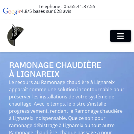
Téléphone :
05.65.41.37.55
4.8/5 basés sur 628 avis
RAMONAGE CHAUDIÈRE
À LIGNAREIX
Le recours au Ramonage chaudière à Lignareix
apparaît comme une solution incontournable pour
préserver les installations de votre système de
chauffage. Avec le temps, le bistre s’installe
progressivement, rendant le Ramonage chaudière
à Lignareix indispensable. Que ce soit pour
ramonage débistrage à Lignareix ou tout autre
Ramonage chaudière, chaque passage a pour