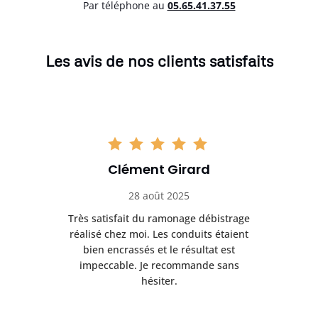
Par téléphone au
05.65.41.37.55
Les avis de nos clients satisfaits
Clément Girard
28 août 2025
e
Très satisfait du ramonage débistrage
née.
réalisé chez moi. Les conduits étaient
déb
et
bien encrassés et le résultat est
ret
 et
impeccable. Je recommande sans
hésiter.