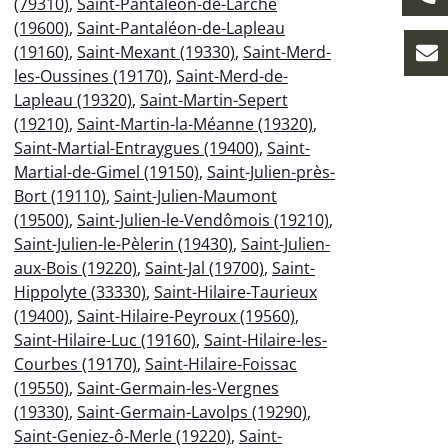
(79310)
,
Saint-Pantaléon-de-Larche
(19600)
,
Saint-Pantaléon-de-Lapleau
(19160)
,
Saint-Mexant (19330)
,
Saint-Merd-
les-Oussines (19170)
,
Saint-Merd-de-
Lapleau (19320)
,
Saint-Martin-Sepert
(19210)
,
Saint-Martin-la-Méanne (19320)
,
Saint-Martial-Entraygues (19400)
,
Saint-
Martial-de-Gimel (19150)
,
Saint-Julien-près-
Bort (19110)
,
Saint-Julien-Maumont
(19500)
,
Saint-Julien-le-Vendômois (19210)
,
Saint-Julien-le-Pèlerin (19430)
,
Saint-Julien-
aux-Bois (19220)
,
Saint-Jal (19700)
,
Saint-
Hippolyte (33330)
,
Saint-Hilaire-Taurieux
(19400)
,
Saint-Hilaire-Peyroux (19560)
,
Saint-Hilaire-Luc (19160)
,
Saint-Hilaire-les-
Courbes (19170)
,
Saint-Hilaire-Foissac
(19550)
,
Saint-Germain-les-Vergnes
(19330)
,
Saint-Germain-Lavolps (19290)
,
Saint-Geniez-ô-Merle (19220)
,
Saint-