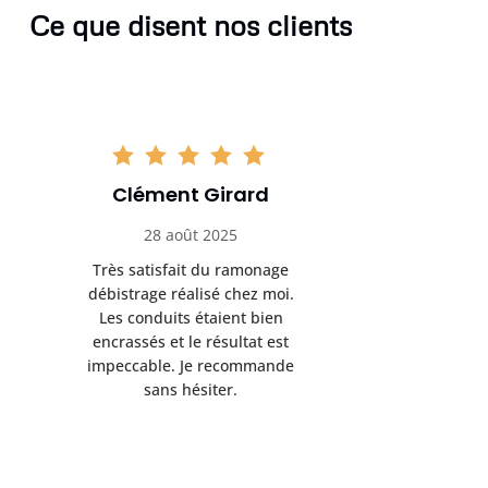
Ce que disent nos clients
Clément Girard
Romai
28 août 2025
05 se
Très satisfait du ramonage
Excelle
débistrage réalisé chez moi.
ramonag
Les conduits étaient bien
L’interven
encrassés et le résultat est
retrouve
impeccable. Je recommande
fonctionne
sans hésiter.
Rien