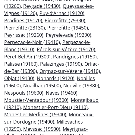
(19260)
,
Reygade (19430)
,
Queyssac-les-
Vignes (19120)
,
Puy-d’Arnac (19120)
,
Pradines (19170)
,
Pierrefitte (79330)
,
Pierrefitte (23130)
,
Pierrefitte (19450)
,
Peyrissac (19260)
,
Peyrelevade (19290)
,
Perpezac-le-Noir (19410)
,
Perpezac-le-
Blanc (19310)
,
Pérols-sur-Vézère (19170)
,
Péret-Bel-Air (19300)
,
Pandrignes (19150)
,
Palisse (19160)
,
Palazinges (19190)
,
Orliac-
de-Bar (19390)
,
Orgnac-sur-Vézère (19410)
,
Objat (19130)
,
Nonards (19120)
,
Noailles
(19600)
,
Noailhac (19500)
,
Neuville (19380)
,
Nespouls (19600)
,
Naves (19460)
,
Moustier-Ventadour (19300)
,
Montgibaud
(19210)
,
Monestier-Port-Dieu (19110)
,
Monestier-Merlines (19340)
,
Monceaux-
sur-Dordogne (19400)
,
Millevaches
(19290)
,
Meyssac (19500)
,
Meyrignac-