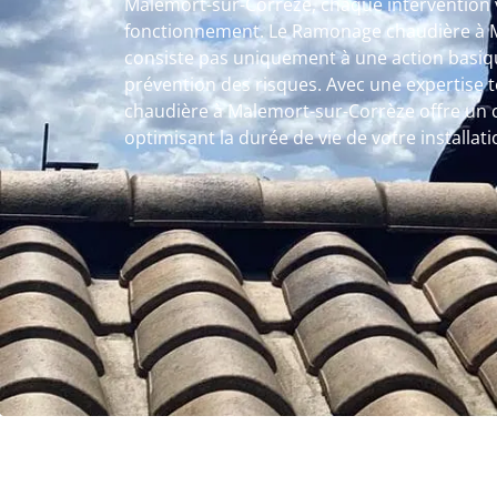
Malemort-sur-Corrèze, chaque intervention v
fonctionnement. Le Ramonage chaudière à 
consiste pas uniquement à une action basiqu
prévention des risques. Avec une expertise
chaudière à Malemort-sur-Corrèze offre un 
optimisant la durée de vie de votre installati