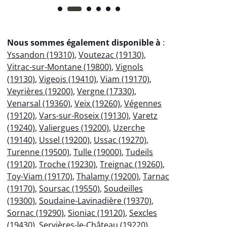
Nous sommes également disponible à
:
Yssandon (19310)
,
Voutezac (19130)
,
Vitrac-sur-Montane (19800)
,
Vignols
(19130)
,
Vigeois (19410)
,
Viam (19170)
,
Veyrières (19200)
,
Vergne (17330)
,
Venarsal (19360)
,
Veix (19260)
,
Végennes
(19120)
,
Vars-sur-Roseix (19130)
,
Varetz
(19240)
,
Valiergues (19200)
,
Uzerche
(19140)
,
Ussel (19200)
,
Ussac (19270)
,
Turenne (19500)
,
Tulle (19000)
,
Tudeils
(19120)
,
Troche (19230)
,
Treignac (19260)
,
Toy-Viam (19170)
,
Thalamy (19200)
,
Tarnac
(19170)
,
Soursac (19550)
,
Soudeilles
(19300)
,
Soudaine-Lavinadière (19370)
,
Sornac (19290)
,
Sioniac (19120)
,
Sexcles
(19430)
,
Servières-le-Château (19220)
,