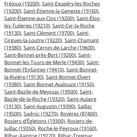
Fréjoux (19200)
,
Saint-Exupéry-les-Roches
(19200)
,
Saint-Étienne-la-Geneste (19160)
,
Saint-Étienne-aux-Clos (19200)
,
Saint-Éloy-
les-Tuileries (19210)
,
Saint-Cyr-la-Roche
(19130)
,
Saint-Clément (19700)
,
Saint-
Cirgues-la-Loutre (19220)
,
Saint-Chamant
(19380)
,
Saint-Cernin-de-Larche (19600)
,
Saint-Bonnet-près-Bort (19200)
,
Saint-
Bonnet-les-Tours-de-Merle (19430)
,
Saint-
Bonnet-l’Enfantier (19410)
,
Saint-Bonnet-
la-Rivière (19130)
,
Saint-Bonnet-Elvert
(19380)
,
Saint-Bonnet-Avalouze (19150)
,
Saint-Bazile-de-Meyssac (19500)
,
Saint-
Bazile-de-la-Roche (19320)
,
Saint-Aulaire
(19130)
,
Saint-Augustin (19390)
,
Saillac
(19500)
,
Sadroc (19270)
,
Royères (87400)
,
Rosiers-d’Égletons (19300)
,
Rosiers-de-
Juillac (19350)
,
Roche-le-Peyroux (19160)
,
Rilhac-Xaintrie (19220)
,
Rilhac-Treignac