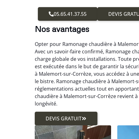
05.65.41.37.55
DEVIS GRATU
Nos avantages
Opter pour Ramonage chaudière à Malemort-su
Avec un savoir-faire confirmé, Ramonage ch
charge globale de vos installations. Toute
est exécutée dans le but de garantir la sécu
à Malemort-sur-Corrèze, vous accédez à une 
le bistre. Ramonage chaudière à Malemort-su
réglementations actuelles tout en apportan
chaudière à Malemort-sur-Corrèze revient à a
longévité.
DEVIS GRATUIT