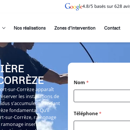
4.8/5 basés sur 628 avi
Nos réalisations
Zones d’intervention
Contact
IÈRE
CORRÈZE
Nom
*
rt-sur-Corrèze apparaît
server les installations de
résidus s’accumulent, rendant
èze fondamental. Qu’il
Téléphone
*
ort-sur-Corrèze, ramonage
 ramonage insert à