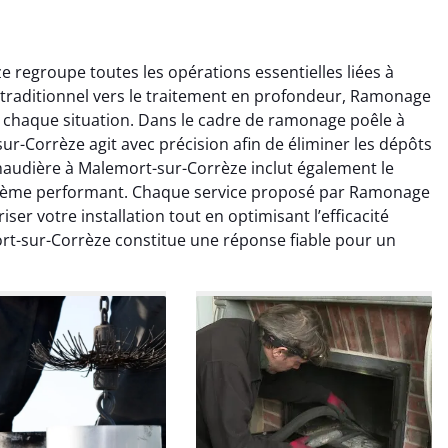
regroupe toutes les opérations essentielles liées à
 traditionnel vers le traitement en profondeur, Ramonage
chaque situation. Dans le cadre de ramonage poêle à
-Corrèze agit avec précision afin de éliminer les dépôts
audière à Malemort-sur-Corrèze inclut également le
colas Perrin
Yannick Morel
tème performant. Chaque service proposé par Ramonage
er votre installation tout en optimisant l’efficacité
2 janvier 2026
12 juillet 2025
t-sur-Corrèze constitue une réponse fiable pour un
ntion rapide et très
Intervention très efficace
 pour le ramonage
pour le ramonage débistrage
age. On sent tout de
de ma cheminée. Le tirage
 différence au niveau
est nettement meilleur et
age. Très satisfait.
plus aucune odeur. Travail
propre et rapide.