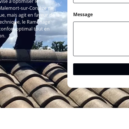
ise à optimiser le
Malemort-sur-Corrèze ne
Message
e, mais agit en faveur de la
 technique, le Ramonage
confort optimal tout en
on.