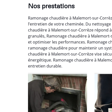
Nos prestations
Ramonage chaudière à Malemort-sur-Corrèze 
l’entretien de votre cheminée. Du nettoyage
chaudière à Malemort-sur-Corrèze répond à 
granulés, Ramonage chaudière à Malemort-sur
et optimiser les performances. Ramonage ch
Ni
ramonage chaudière pour maintenir un sys
chaudière à Malemort-sur-Corrèze vise sécuris
2
énergétique. Ramonage chaudière à Malemor
Interve
entretien durable.
propre
débistr
suite la
du tir