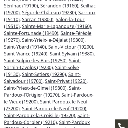
Sérilhac (19190)
,
Sérandon (19160)
,
Seilhac
(19700)
,
Ségur-le-Château (19230)
,
Sarroux
(19110)
,
Sarran (19800)
,
Salon-la-Tour
(19510)
,
Sainte-Marie-Lapanouze (19160)
,
Sainte-Fortunade (19490)
,
Sainte-Féréole
(19270)
,
Saint-Yrieix-le-Déjalat (19300)
,
Saint-Ybard (19140)
,
Saint-Victour (19200)
,
Saint-Viance (19240)
,
Saint-Sylvain (19380)
,
Saint-Sulpice-les-Bois (19250)
,
Saint-
Sornin-Lavolps (19230)
,
Saint-Solve
(19130)
,
Saint-Setiers (19290)
,
Saint-
Salvadour (19700)
,
Saint-Privat (19220)
,
Saint-Priest-de-Gimel (19800)
,
Saint-
Pardoux-l’Ortigier (19270)
,
Saint-Pardoux-
le-Vieux (19200)
,
Saint-Pardoux-le-Neuf
(23200)
,
Saint-Pardoux-le-Neuf (19200)
,
Saint-Pardoux-la-Croisille (19320)
,
Saint-
Pardoux-Corbier (19210)
,
Saint-Pardoux