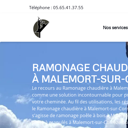
Téléphone :
05.65.41.37.55
Nos services
RAMONAGE CHAUD
À MALEMORT-SUR-
Le recours au Ramonage chaudière à Malemo
comme une solution incontournable pour pré
votre cheminée. Au fil des utilisations, les 
le Ramonage chaudière à Malemort-sur-Corr
s’agisse de ramonage poêle à bois à Malem
poêle à granulés à Malemort-sur-Corrèze ou