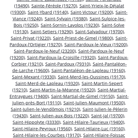
(19490)
,
Sainte-Féréole (19270)
,
Saint-Yrieix-le-Déjalat
(19300)
,
Saint-Ybard (19140)
,
Saint-Victour (19200)
,
Saint-
Viance (19240)
,
Saint-Sylvain (19380)
,
Saint-Sulpice-les-
Bois (19250)
,
Saint-Sornin-Lavolps (19230)
,
Saint-Solve
(19130)
,
Saint-Setiers (19290)
,
Saint-Salvadour (19700)
,
Saint-Privat (19220)
,
Saint-Priest-de-Gimel (19800)
,
Saint-
Pardoux-l’Ortigier (19270)
,
Saint-Pardoux-le-Vieux (19200)
,
Saint-Pardoux-le-Neuf (23200)
,
Saint-Pardoux-le-Neuf
(19200)
,
Saint-Pardoux-la-Croisille (19320)
,
Saint-Pardoux-
Corbier (19210)
,
Saint-Pardoux (79310)
,
Saint-Pantaléon-
de-Larche (19600)
,
Saint-Pantaléon-de-Lapleau (19160)
,
Saint-Mexant (19330)
,
Saint-Merd-les-Oussines (19170)
,
Saint-Merd-de-Lapleau (19320)
,
Saint-Martin-Sepert
(19210)
,
Saint-Martin-la-Méanne (19320)
,
Saint-Martial-
Entraygues (19400)
,
Saint-Martial-de-Gimel (19150)
,
Saint-
Julien-près-Bort (19110)
,
Saint-Julien-Maumont (19500)
,
Saint-Julien-le-Vendômois (19210)
,
Saint-Julien-le-Pèlerin
(19430)
,
Saint-Julien-aux-Bois (19220)
,
Saint-Jal (19700)
,
Saint-Hippolyte (33330)
,
Saint-Hilaire-Taurieux (19400)
,
Saint-Hilaire-Peyroux (19560)
,
Saint-Hilaire-Luc (19160)
,
Saint-Hilaire-les-Courbes (19170)
,
Saint-Hilaire-Foissac