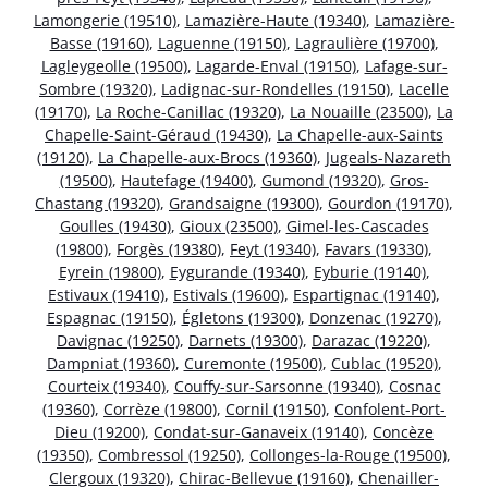
Lamongerie (19510)
,
Lamazière-Haute (19340)
,
Lamazière-
Basse (19160)
,
Laguenne (19150)
,
Lagraulière (19700)
,
Lagleygeolle (19500)
,
Lagarde-Enval (19150)
,
Lafage-sur-
Sombre (19320)
,
Ladignac-sur-Rondelles (19150)
,
Lacelle
(19170)
,
La Roche-Canillac (19320)
,
La Nouaille (23500)
,
La
Chapelle-Saint-Géraud (19430)
,
La Chapelle-aux-Saints
(19120)
,
La Chapelle-aux-Brocs (19360)
,
Jugeals-Nazareth
(19500)
,
Hautefage (19400)
,
Gumond (19320)
,
Gros-
Chastang (19320)
,
Grandsaigne (19300)
,
Gourdon (19170)
,
Goulles (19430)
,
Gioux (23500)
,
Gimel-les-Cascades
(19800)
,
Forgès (19380)
,
Feyt (19340)
,
Favars (19330)
,
Eyrein (19800)
,
Eygurande (19340)
,
Eyburie (19140)
,
Estivaux (19410)
,
Estivals (19600)
,
Espartignac (19140)
,
Espagnac (19150)
,
Égletons (19300)
,
Donzenac (19270)
,
Davignac (19250)
,
Darnets (19300)
,
Darazac (19220)
,
Dampniat (19360)
,
Curemonte (19500)
,
Cublac (19520)
,
Courteix (19340)
,
Couffy-sur-Sarsonne (19340)
,
Cosnac
(19360)
,
Corrèze (19800)
,
Cornil (19150)
,
Confolent-Port-
Dieu (19200)
,
Condat-sur-Ganaveix (19140)
,
Concèze
(19350)
,
Combressol (19250)
,
Collonges-la-Rouge (19500)
,
Clergoux (19320)
,
Chirac-Bellevue (19160)
,
Chenailler-