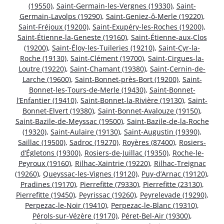
(19550)
,
Saint-Germain-les-Vergnes (19330)
,
Saint-
Germain-Lavolps (19290)
,
Saint-Geniez-ô-Merle (19220)
,
Saint-Fréjoux (19200)
,
Saint-Exupéry-les-Roches (19200)
,
Saint-Étienne-la-Geneste (19160)
,
Saint-Étienne-aux-Clos
(19200)
,
Saint-Éloy-les-Tuileries (19210)
,
Saint-Cyr-la-
Roche (19130)
,
Saint-Clément (19700)
,
Saint-Cirgues-la-
Loutre (19220)
,
Saint-Chamant (19380)
,
Saint-Cernin-de-
Larche (19600)
,
Saint-Bonnet-près-Bort (19200)
,
Saint-
Bonnet-les-Tours-de-Merle (19430)
,
Saint-Bonnet-
l’Enfantier (19410)
,
Saint-Bonnet-la-Rivière (19130)
,
Saint-
Bonnet-Elvert (19380)
,
Saint-Bonnet-Avalouze (19150)
,
Saint-Bazile-de-Meyssac (19500)
,
Saint-Bazile-de-la-Roche
(19320)
,
Saint-Aulaire (19130)
,
Saint-Augustin (19390)
,
Saillac (19500)
,
Sadroc (19270)
,
Royères (87400)
,
Rosiers-
d’Égletons (19300)
,
Rosiers-de-Juillac (19350)
,
Roche-le-
Peyroux (19160)
,
Rilhac-Xaintrie (19220)
,
Rilhac-Treignac
(19260)
,
Queyssac-les-Vignes (19120)
,
Puy-d’Arnac (19120)
,
Pradines (19170)
,
Pierrefitte (79330)
,
Pierrefitte (23130)
,
Pierrefitte (19450)
,
Peyrissac (19260)
,
Peyrelevade (19290)
,
Perpezac-le-Noir (19410)
,
Perpezac-le-Blanc (19310)
,
Pérols-sur-Vézère (19170)
,
Péret-Bel-Air (19300)
,