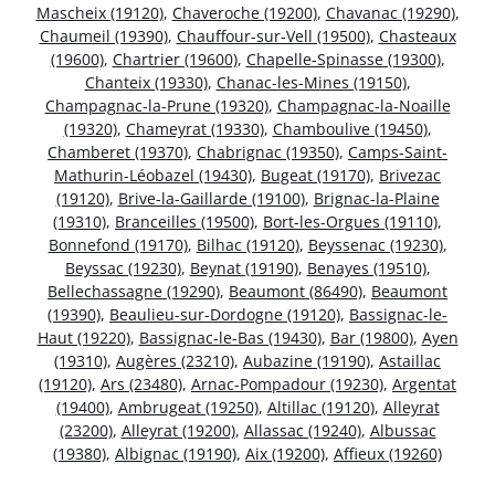
Mascheix (19120)
,
Chaveroche (19200)
,
Chavanac (19290)
,
Chaumeil (19390)
,
Chauffour-sur-Vell (19500)
,
Chasteaux
(19600)
,
Chartrier (19600)
,
Chapelle-Spinasse (19300)
,
Chanteix (19330)
,
Chanac-les-Mines (19150)
,
Champagnac-la-Prune (19320)
,
Champagnac-la-Noaille
(19320)
,
Chameyrat (19330)
,
Chamboulive (19450)
,
Chamberet (19370)
,
Chabrignac (19350)
,
Camps-Saint-
Mathurin-Léobazel (19430)
,
Bugeat (19170)
,
Brivezac
(19120)
,
Brive-la-Gaillarde (19100)
,
Brignac-la-Plaine
(19310)
,
Branceilles (19500)
,
Bort-les-Orgues (19110)
,
Bonnefond (19170)
,
Bilhac (19120)
,
Beyssenac (19230)
,
Beyssac (19230)
,
Beynat (19190)
,
Benayes (19510)
,
Bellechassagne (19290)
,
Beaumont (86490)
,
Beaumont
(19390)
,
Beaulieu-sur-Dordogne (19120)
,
Bassignac-le-
Haut (19220)
,
Bassignac-le-Bas (19430)
,
Bar (19800)
,
Ayen
(19310)
,
Augères (23210)
,
Aubazine (19190)
,
Astaillac
(19120)
,
Ars (23480)
,
Arnac-Pompadour (19230)
,
Argentat
(19400)
,
Ambrugeat (19250)
,
Altillac (19120)
,
Alleyrat
(23200)
,
Alleyrat (19200)
,
Allassac (19240)
,
Albussac
(19380)
,
Albignac (19190)
,
Aix (19200)
,
Affieux (19260)