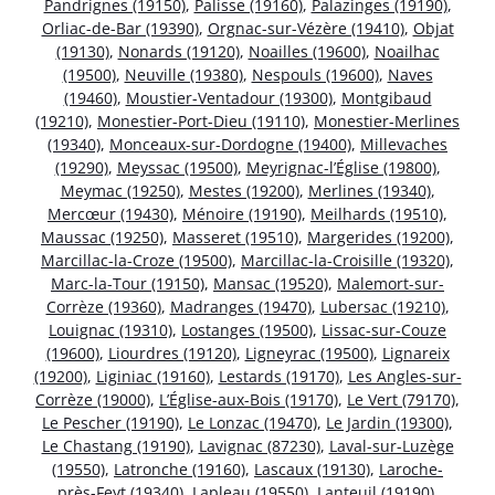
Pandrignes (19150)
,
Palisse (19160)
,
Palazinges (19190)
,
Orliac-de-Bar (19390)
,
Orgnac-sur-Vézère (19410)
,
Objat
(19130)
,
Nonards (19120)
,
Noailles (19600)
,
Noailhac
(19500)
,
Neuville (19380)
,
Nespouls (19600)
,
Naves
(19460)
,
Moustier-Ventadour (19300)
,
Montgibaud
(19210)
,
Monestier-Port-Dieu (19110)
,
Monestier-Merlines
(19340)
,
Monceaux-sur-Dordogne (19400)
,
Millevaches
(19290)
,
Meyssac (19500)
,
Meyrignac-l’Église (19800)
,
Meymac (19250)
,
Mestes (19200)
,
Merlines (19340)
,
Mercœur (19430)
,
Ménoire (19190)
,
Meilhards (19510)
,
Maussac (19250)
,
Masseret (19510)
,
Margerides (19200)
,
Marcillac-la-Croze (19500)
,
Marcillac-la-Croisille (19320)
,
Marc-la-Tour (19150)
,
Mansac (19520)
,
Malemort-sur-
Corrèze (19360)
,
Madranges (19470)
,
Lubersac (19210)
,
Louignac (19310)
,
Lostanges (19500)
,
Lissac-sur-Couze
(19600)
,
Liourdres (19120)
,
Ligneyrac (19500)
,
Lignareix
(19200)
,
Liginiac (19160)
,
Lestards (19170)
,
Les Angles-sur-
Corrèze (19000)
,
L’Église-aux-Bois (19170)
,
Le Vert (79170)
,
Le Pescher (19190)
,
Le Lonzac (19470)
,
Le Jardin (19300)
,
Le Chastang (19190)
,
Lavignac (87230)
,
Laval-sur-Luzège
(19550)
,
Latronche (19160)
,
Lascaux (19130)
,
Laroche-
près-Feyt (19340)
,
Lapleau (19550)
,
Lanteuil (19190)
,