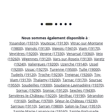
Nous sommes également disponible à
:
Yssandon (19310)
,
Voutezac (19130)
,
Vitrac-sur-Montane
(19800)
,
Vignols (19130)
,
Vigeois (19410)
,
Viam (19170)
,
Veyrières (19200)
,
Vergne (17330)
,
Venarsal (19360)
,
Veix
(19260)
,
Végennes (19120)
,
Vars-sur-Roseix (19130)
,
Varetz
(19240)
,
Valiergues (19200)
,
Uzerche (19140)
,
Ussel
(19200)
,
Ussac (19270)
,
Turenne (19500)
,
Tulle (19000)
,
Tudeils (19120)
,
Troche (19230)
,
Treignac (19260)
,
Toy-
Viam (19170)
,
Thalamy (19200)
,
Tarnac (19170)
,
Soursac
(19550)
,
Soudeilles (19300)
,
Soudaine-Lavinadière (19370)
,
Sornac (19290)
,
Sioniac (19120)
,
Sexcles (19430)
,
Servières-le-Château (19220)
,
Sérilhac (19190)
,
Sérandon
(19160)
,
Seilhac (19700)
,
Ségur-le-Château (19230)
,
Sarroux (19110)
,
Sarran (19800)
,
Salon-la-Tour (19510)
,
Sainte-Marie-Lapanouze (19160)
,
Sainte-Fortunade