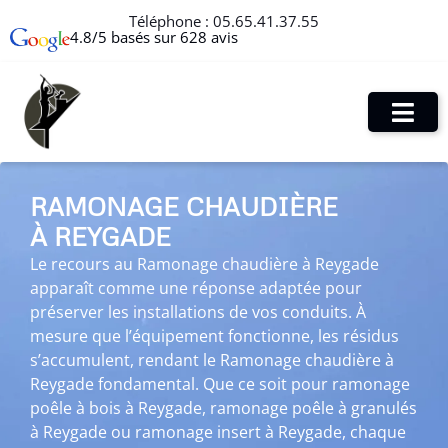
Téléphone :
05.65.41.37.55
4.8/5 basés sur 628 avis
RAMONAGE CHAUDIÈRE
À REYGADE
Le recours au Ramonage chaudière à Reygade
apparaît comme une réponse adaptée pour
préserver les installations de vos conduits. À
mesure que l’équipement fonctionne, les résidus
s’accumulent, rendant le Ramonage chaudière à
Reygade fondamental. Que ce soit pour ramonage
poêle à bois à Reygade, ramonage poêle à granulés
à Reygade ou ramonage insert à Reygade, chaque