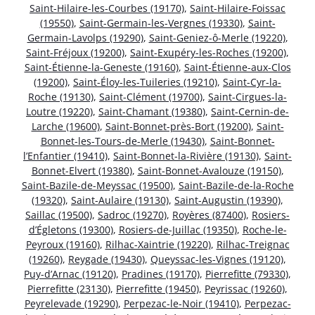
Saint-Hilaire-les-Courbes (19170)
,
Saint-Hilaire-Foissac
(19550)
,
Saint-Germain-les-Vergnes (19330)
,
Saint-
Germain-Lavolps (19290)
,
Saint-Geniez-ô-Merle (19220)
,
Saint-Fréjoux (19200)
,
Saint-Exupéry-les-Roches (19200)
,
Saint-Étienne-la-Geneste (19160)
,
Saint-Étienne-aux-Clos
(19200)
,
Saint-Éloy-les-Tuileries (19210)
,
Saint-Cyr-la-
Roche (19130)
,
Saint-Clément (19700)
,
Saint-Cirgues-la-
Loutre (19220)
,
Saint-Chamant (19380)
,
Saint-Cernin-de-
Larche (19600)
,
Saint-Bonnet-près-Bort (19200)
,
Saint-
Bonnet-les-Tours-de-Merle (19430)
,
Saint-Bonnet-
l’Enfantier (19410)
,
Saint-Bonnet-la-Rivière (19130)
,
Saint-
Bonnet-Elvert (19380)
,
Saint-Bonnet-Avalouze (19150)
,
Saint-Bazile-de-Meyssac (19500)
,
Saint-Bazile-de-la-Roche
(19320)
,
Saint-Aulaire (19130)
,
Saint-Augustin (19390)
,
Saillac (19500)
,
Sadroc (19270)
,
Royères (87400)
,
Rosiers-
d’Égletons (19300)
,
Rosiers-de-Juillac (19350)
,
Roche-le-
Peyroux (19160)
,
Rilhac-Xaintrie (19220)
,
Rilhac-Treignac
(19260)
,
Reygade (19430)
,
Queyssac-les-Vignes (19120)
,
Puy-d’Arnac (19120)
,
Pradines (19170)
,
Pierrefitte (79330)
,
Pierrefitte (23130)
,
Pierrefitte (19450)
,
Peyrissac (19260)
,
Peyrelevade (19290)
,
Perpezac-le-Noir (19410)
,
Perpezac-