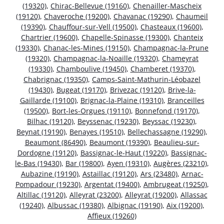
(19320)
,
Chirac-Bellevue (19160)
,
Chenailler-Mascheix
(19120)
,
Chaveroche (19200)
,
Chavanac (19290)
,
Chaumeil
(19390)
,
Chauffour-sur-Vell (19500)
,
Chasteaux (19600)
,
Chartrier (19600)
,
Chapelle-Spinasse (19300)
,
Chanteix
(19330)
,
Chanac-les-Mines (19150)
,
Champagnac-la-Prune
(19320)
,
Champagnac-la-Noaille (19320)
,
Chameyrat
(19330)
,
Chamboulive (19450)
,
Chamberet (19370)
,
Chabrignac (19350)
,
Camps-Saint-Mathurin-Léobazel
(19430)
,
Bugeat (19170)
,
Brivezac (19120)
,
Brive-la-
Gaillarde (19100)
,
Brignac-la-Plaine (19310)
,
Branceilles
(19500)
,
Bort-les-Orgues (19110)
,
Bonnefond (19170)
,
Bilhac (19120)
,
Beyssenac (19230)
,
Beyssac (19230)
,
Beynat (19190)
,
Benayes (19510)
,
Bellechassagne (19290)
,
Beaumont (86490)
,
Beaumont (19390)
,
Beaulieu-sur-
Dordogne (19120)
,
Bassignac-le-Haut (19220)
,
Bassignac-
le-Bas (19430)
,
Bar (19800)
,
Ayen (19310)
,
Augères (23210)
,
Aubazine (19190)
,
Astaillac (19120)
,
Ars (23480)
,
Arnac-
Pompadour (19230)
,
Argentat (19400)
,
Ambrugeat (19250)
,
Altillac (19120)
,
Alleyrat (23200)
,
Alleyrat (19200)
,
Allassac
(19240)
,
Albussac (19380)
,
Albignac (19190)
,
Aix (19200)
,
Affieux (19260)