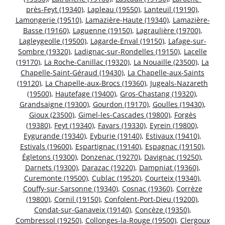
près-Feyt (19340)
,
Lapleau (19550)
,
Lanteuil (19190)
,
Lamongerie (19510)
,
Lamazière-Haute (19340)
,
Lamazière-
Basse (19160)
,
Laguenne (19150)
,
Lagraulière (19700)
,
Lagleygeolle (19500)
,
Lagarde-Enval (19150)
,
Lafage-sur-
Sombre (19320)
,
Ladignac-sur-Rondelles (19150)
,
Lacelle
(19170)
,
La Roche-Canillac (19320)
,
La Nouaille (23500)
,
La
Chapelle-Saint-Géraud (19430)
,
La Chapelle-aux-Saints
(19120)
,
La Chapelle-aux-Brocs (19360)
,
Jugeals-Nazareth
(19500)
,
Hautefage (19400)
,
Gros-Chastang (19320)
,
Grandsaigne (19300)
,
Gourdon (19170)
,
Goulles (19430)
,
Gioux (23500)
,
Gimel-les-Cascades (19800)
,
Forgès
(19380)
,
Feyt (19340)
,
Favars (19330)
,
Eyrein (19800)
,
Eygurande (19340)
,
Eyburie (19140)
,
Estivaux (19410)
,
Estivals (19600)
,
Espartignac (19140)
,
Espagnac (19150)
,
Égletons (19300)
,
Donzenac (19270)
,
Davignac (19250)
,
Darnets (19300)
,
Darazac (19220)
,
Dampniat (19360)
,
Curemonte (19500)
,
Cublac (19520)
,
Courteix (19340)
,
Couffy-sur-Sarsonne (19340)
,
Cosnac (19360)
,
Corrèze
(19800)
,
Cornil (19150)
,
Confolent-Port-Dieu (19200)
,
Condat-sur-Ganaveix (19140)
,
Concèze (19350)
,
Combressol (19250)
,
Collonges-la-Rouge (19500)
,
Clergoux