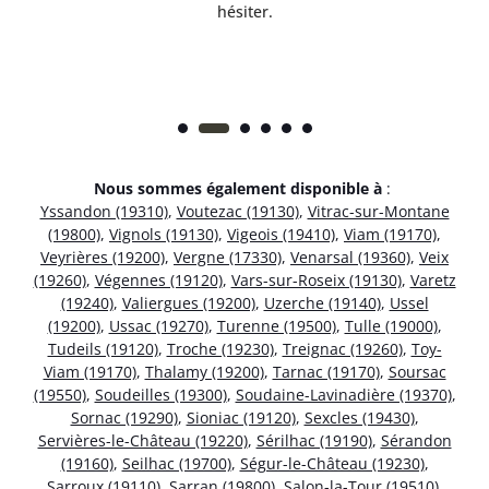
hésiter.
Nous sommes également disponible à
:
Yssandon (19310)
,
Voutezac (19130)
,
Vitrac-sur-Montane
(19800)
,
Vignols (19130)
,
Vigeois (19410)
,
Viam (19170)
,
Veyrières (19200)
,
Vergne (17330)
,
Venarsal (19360)
,
Veix
(19260)
,
Végennes (19120)
,
Vars-sur-Roseix (19130)
,
Varetz
(19240)
,
Valiergues (19200)
,
Uzerche (19140)
,
Ussel
(19200)
,
Ussac (19270)
,
Turenne (19500)
,
Tulle (19000)
,
Tudeils (19120)
,
Troche (19230)
,
Treignac (19260)
,
Toy-
Viam (19170)
,
Thalamy (19200)
,
Tarnac (19170)
,
Soursac
(19550)
,
Soudeilles (19300)
,
Soudaine-Lavinadière (19370)
,
Sornac (19290)
,
Sioniac (19120)
,
Sexcles (19430)
,
Servières-le-Château (19220)
,
Sérilhac (19190)
,
Sérandon
(19160)
,
Seilhac (19700)
,
Ségur-le-Château (19230)
,
Sarroux (19110)
,
Sarran (19800)
,
Salon-la-Tour (19510)
,