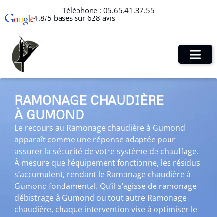
Téléphone :
05.65.41.37.55
4.8/5 basés sur 628 avis
RAMONAGE CHAUDIÈRE
À GUMOND
Le recours au Ramonage chaudière à Gumond
apparaît comme une réponse adaptée pour
assurer la sécurité de votre système de chauffage.
À mesure que l’équipement fonctionne, les résidus
s’accumulent, rendant le Ramonage chaudière à
Gumond fondamental. Qu’il s’agisse de ramonage
débistrage à Gumond ou tout autre Ramonage
chaudière, chaque intervention vise à optimiser le