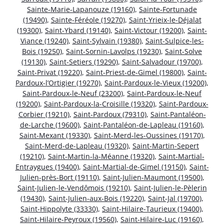
Sainte-Marie-Lapanouze (19160)
,
Sainte-Fortunade
(19490)
,
Sainte-Féréole (19270)
,
Saint-Yrieix-le-Déjalat
(19300)
,
Saint-Ybard (19140)
,
Saint-Victour (19200)
,
Saint-
Viance (19240)
,
Saint-Sylvain (19380)
,
Saint-Sulpice-les-
Bois (19250)
,
Saint-Sornin-Lavolps (19230)
,
Saint-Solve
(19130)
,
Saint-Setiers (19290)
,
Saint-Salvadour (19700)
,
Saint-Privat (19220)
,
Saint-Priest-de-Gimel (19800)
,
Saint-
Pardoux-l’Ortigier (19270)
,
Saint-Pardoux-le-Vieux (19200)
,
Saint-Pardoux-le-Neuf (23200)
,
Saint-Pardoux-le-Neuf
(19200)
,
Saint-Pardoux-la-Croisille (19320)
,
Saint-Pardoux-
Corbier (19210)
,
Saint-Pardoux (79310)
,
Saint-Pantaléon-
de-Larche (19600)
,
Saint-Pantaléon-de-Lapleau (19160)
,
Saint-Mexant (19330)
,
Saint-Merd-les-Oussines (19170)
,
Saint-Merd-de-Lapleau (19320)
,
Saint-Martin-Sepert
(19210)
,
Saint-Martin-la-Méanne (19320)
,
Saint-Martial-
Entraygues (19400)
,
Saint-Martial-de-Gimel (19150)
,
Saint-
Julien-près-Bort (19110)
,
Saint-Julien-Maumont (19500)
,
Saint-Julien-le-Vendômois (19210)
,
Saint-Julien-le-Pèlerin
(19430)
,
Saint-Julien-aux-Bois (19220)
,
Saint-Jal (19700)
,
Saint-Hippolyte (33330)
,
Saint-Hilaire-Taurieux (19400)
,
Saint-Hilaire-Peyroux (19560)
,
Saint-Hilaire-Luc (19160)
,