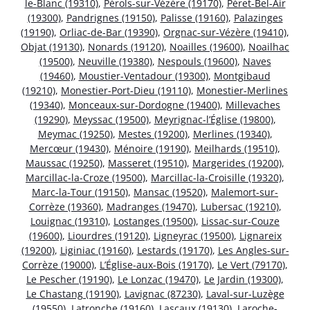
le-Blanc (19310)
,
Pérols-sur-Vézère (19170)
,
Péret-Bel-Air
(19300)
,
Pandrignes (19150)
,
Palisse (19160)
,
Palazinges
(19190)
,
Orliac-de-Bar (19390)
,
Orgnac-sur-Vézère (19410)
,
Objat (19130)
,
Nonards (19120)
,
Noailles (19600)
,
Noailhac
(19500)
,
Neuville (19380)
,
Nespouls (19600)
,
Naves
(19460)
,
Moustier-Ventadour (19300)
,
Montgibaud
(19210)
,
Monestier-Port-Dieu (19110)
,
Monestier-Merlines
(19340)
,
Monceaux-sur-Dordogne (19400)
,
Millevaches
(19290)
,
Meyssac (19500)
,
Meyrignac-l’Église (19800)
,
Meymac (19250)
,
Mestes (19200)
,
Merlines (19340)
,
Mercœur (19430)
,
Ménoire (19190)
,
Meilhards (19510)
,
Maussac (19250)
,
Masseret (19510)
,
Margerides (19200)
,
Marcillac-la-Croze (19500)
,
Marcillac-la-Croisille (19320)
,
Marc-la-Tour (19150)
,
Mansac (19520)
,
Malemort-sur-
Corrèze (19360)
,
Madranges (19470)
,
Lubersac (19210)
,
Louignac (19310)
,
Lostanges (19500)
,
Lissac-sur-Couze
(19600)
,
Liourdres (19120)
,
Ligneyrac (19500)
,
Lignareix
(19200)
,
Liginiac (19160)
,
Lestards (19170)
,
Les Angles-sur-
Corrèze (19000)
,
L’Église-aux-Bois (19170)
,
Le Vert (79170)
,
Le Pescher (19190)
,
Le Lonzac (19470)
,
Le Jardin (19300)
,
Le Chastang (19190)
,
Lavignac (87230)
,
Laval-sur-Luzège
(19550)
,
Latronche (19160)
,
Lascaux (19130)
,
Laroche-