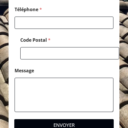
l
*
Téléphone
*
Code Postal
*
Message
ENVOYER