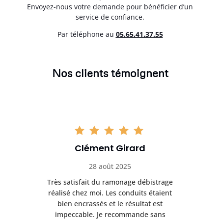
Envoyez-nous votre demande pour bénéficier d’un
service de confiance.
Par téléphone au
05.65.41.37.55
Nos clients témoignent
Clément Girard
28 août 2025
e
Très satisfait du ramonage débistrage
née.
réalisé chez moi. Les conduits étaient
déb
et
bien encrassés et le résultat est
ret
 et
impeccable. Je recommande sans