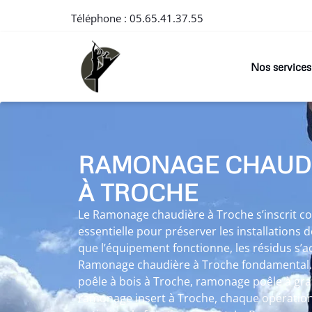
Téléphone :
05.65.41.37.55
Nos services
RAMONAGE CHAUD
À TROCHE
Le Ramonage chaudière à Troche s’inscrit
essentielle pour préserver les installations
que l’équipement fonctionne, les résidus s’
Ramonage chaudière à Troche fondamental. 
poêle à bois à Troche, ramonage poêle à gr
ramonage insert à Troche, chaque opération 