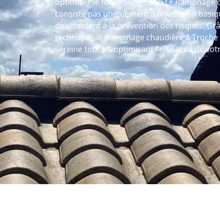
optimiser le fonctionnement. Le Ramonage 
consiste pas uniquement à une action basiq
directement à la prévention des risques. Gr
technique, le Ramonage chaudière à Troche a
sereine tout en optimisant l’efficacité de vo