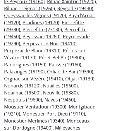
le-Peyroux (19160)
,
Rilhac-Xaintrie (19220)
,
Rilhac-Treignac (19260)
,
Reygade (19430)
,
Queyssac-les-Vignes (19120)
,
Puy-d’Arnac
(19120)
,
Pradines (19170)
,
Pierrefitte
(79330)
,
Pierrefitte (23130)
,
Pierrefitte
(19450)
,
Peyrissac (19260)
,
Peyrelevade
(19290)
,
Perpezac-le-Noir (19410)
,
Perpezac-le-Blanc (19310)
,
Pérols-sur-
Vézère (19170)
,
Péret-Bel-Air (19300)
,
Pandrignes (19150)
,
Palisse (19160)
,
Palazinges (19190)
,
Orliac-de-Bar (19390)
,
Orgnac-sur-Vézère (19410)
,
Objat (19130)
,
Nonards (19120)
,
Noailles (19600)
,
Noailhac (19500)
,
Neuville (19380)
,
Nespouls (19600)
,
Naves (19460)
,
Moustier-Ventadour (19300)
,
Montgibaud
(19210)
,
Monestier-Port-Dieu (19110)
,
Monestier-Merlines (19340)
,
Monceaux-
sur-Dordogne (19400)
,
Millevaches