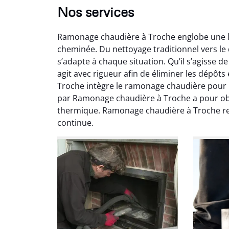
Nos services
Ramonage chaudière à Troche englobe une la
cheminée. Du nettoyage traditionnel vers le
s’adapte à chaque situation. Qu’il s’agisse
agit avec rigueur afin de éliminer les dépôt
Troche intègre le ramonage chaudière pour m
par Ramonage chaudière à Troche a pour objec
Ni
thermique. Ramonage chaudière à Troche re
continue.
2
Interve
propre
débistr
suite la
du tir