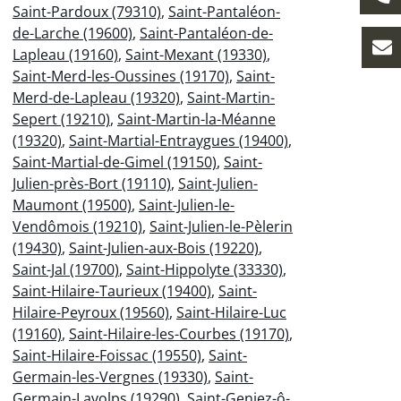
Saint-Pardoux (79310)
,
Saint-Pantaléon-
de-Larche (19600)
,
Saint-Pantaléon-de-
Lapleau (19160)
,
Saint-Mexant (19330)
,
Saint-Merd-les-Oussines (19170)
,
Saint-
Merd-de-Lapleau (19320)
,
Saint-Martin-
Sepert (19210)
,
Saint-Martin-la-Méanne
(19320)
,
Saint-Martial-Entraygues (19400)
,
Saint-Martial-de-Gimel (19150)
,
Saint-
Julien-près-Bort (19110)
,
Saint-Julien-
Maumont (19500)
,
Saint-Julien-le-
Vendômois (19210)
,
Saint-Julien-le-Pèlerin
(19430)
,
Saint-Julien-aux-Bois (19220)
,
Saint-Jal (19700)
,
Saint-Hippolyte (33330)
,
Saint-Hilaire-Taurieux (19400)
,
Saint-
Hilaire-Peyroux (19560)
,
Saint-Hilaire-Luc
(19160)
,
Saint-Hilaire-les-Courbes (19170)
,
Saint-Hilaire-Foissac (19550)
,
Saint-
Germain-les-Vergnes (19330)
,
Saint-
Germain-Lavolps (19290)
,
Saint-Geniez-ô-