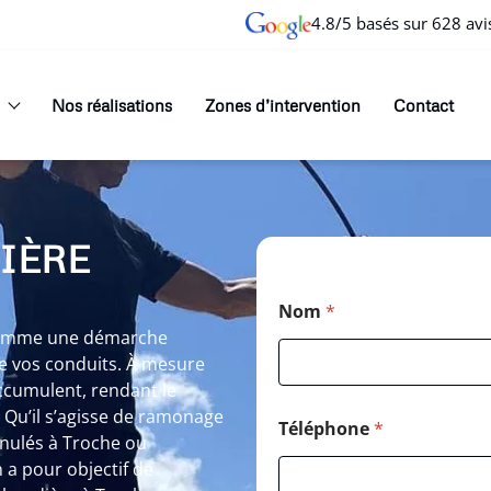
4.8/5 basés sur 628 avi
Nos réalisations
Zones d’intervention
Contact
IÈRE
E
Nom
*
-
m
 comme une démarche
a
 de vos conduits. À mesure
i
accumulent, rendant le
l
Qu’il s’agisse de ramonage
P
Téléphone
*
o
anulés à Troche ou
s
a pour objectif de
t