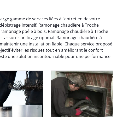
rge gamme de services liées à l’entretien de votre
 débistrage intensif, Ramonage chaudière à Troche
 de ramonage poêle à bois, Ramonage chaudière à Troche
s et assurer un tirage optimal. Ramonage chaudière à
aintenir une installation fiable. Chaque service proposé
tif éviter les risques tout en améliorant le confort
colas Perrin
Yannick Morel
ste une solution incontournable pour une performance
2 janvier 2026
12 juillet 2025
ntion rapide et très
Intervention très efficace
 pour le ramonage
pour le ramonage débistrage
age. On sent tout de
de ma cheminée. Le tirage
 différence au niveau
est nettement meilleur et
age. Très satisfait.
plus aucune odeur. Travail
propre et rapide.