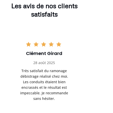
Les avis de nos clients
satisfaits
Clément Girard
Romai
28 août 2025
05 se
Très satisfait du ramonage
Excelle
débistrage réalisé chez moi.
ramonag
Les conduits étaient bien
L’interven
encrassés et le résultat est
retrouve
impeccable. Je recommande
fonctionne
sans hésiter.
Rien