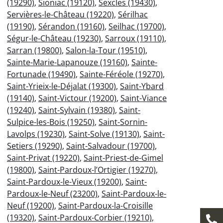
(19290)
,
Sioniac (19120)
,
Sexcles (19430)
,
Servières-le-Château (19220)
,
Sérilhac
(19190)
,
Sérandon (19160)
,
Seilhac (19700)
,
Ségur-le-Château (19230)
,
Sarroux (19110)
,
Sarran (19800)
,
Salon-la-Tour (19510)
,
Sainte-Marie-Lapanouze (19160)
,
Sainte-
Fortunade (19490)
,
Sainte-Féréole (19270)
,
Saint-Yrieix-le-Déjalat (19300)
,
Saint-Ybard
(19140)
,
Saint-Victour (19200)
,
Saint-Viance
(19240)
,
Saint-Sylvain (19380)
,
Saint-
Sulpice-les-Bois (19250)
,
Saint-Sornin-
Lavolps (19230)
,
Saint-Solve (19130)
,
Saint-
Setiers (19290)
,
Saint-Salvadour (19700)
,
Saint-Privat (19220)
,
Saint-Priest-de-Gimel
(19800)
,
Saint-Pardoux-l’Ortigier (19270)
,
Saint-Pardoux-le-Vieux (19200)
,
Saint-
Pardoux-le-Neuf (23200)
,
Saint-Pardoux-le-
Neuf (19200)
,
Saint-Pardoux-la-Croisille
(19320)
,
Saint-Pardoux-Corbier (19210)
,