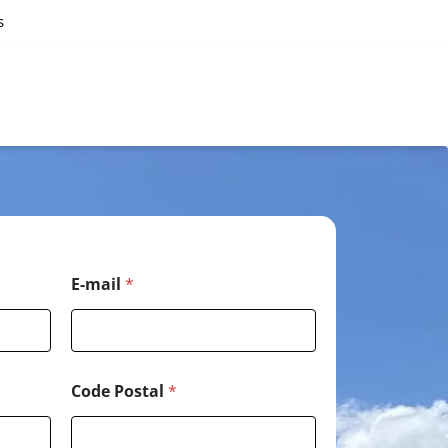
s
E-mail
*
Code Postal
*