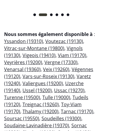
Nous sommes également disponible à
:
Yssandon (19310)
,
Voutezac (19130)
,
Vitrac-sur-Montane (19800)
,
Vignols
(19130)
,
Vigeois (19410)
,
Viam (19170)
,
Veyrières (19200)
,
Vergne (17330)
,
Venarsal (19360)
,
Veix (19260)
,
Végennes
(19120)
,
Vars-sur-Roseix (19130)
,
Varetz
(19240)
,
Valiergues (19200)
,
Uzerche
(19140)
,
Ussel (19200)
,
Ussac (19270)
,
Turenne (19500)
,
Tulle (19000)
,
Tudeils
(19120)
,
Treignac (19260)
,
Toy-Viam
(19170)
,
Thalamy (19200)
,
Tarnac (19170)
,
Soursac (19550)
,
Soudeilles (19300)
,
Soudaine-Lavinadière (19370)
,
Sornac