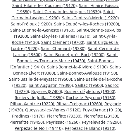
Saint-Hilaire-les-Courbes (19170)
,
Saint-Hilaire-Foissac
(19550)
,
Saint-Germain-les-Vergnes (19330)
,
Saint-
Germain-Lavolps (19290)
,
Saint-Geniez-ô-Merle (19220)
,
Saint-Fréjoux (19200)
,
Saint-Exupéry-les-Roches (19200)
,
Saint-Étienne-la-Geneste (19160)
,
Saint-Étienne-aux-Clos
(19200)
,
Saint-Éloy-les-Tuileries (19210)
,
Saint-Cyr-la-
Roche (19130)
,
Saint-Clément (19700)
,
Saint-Cirgues-la-
Loutre (19220)
,
Saint-Chamant (19380)
,
Saint-Cernin-de-
Larche (19600)
,
Saint-Bonnet-près-Bort (19200)
,
Saint-
Bonnet-les-Tours-de-Merle (19430)
,
Saint-Bonnet-
l’Enfantier (19410)
,
Saint-Bonnet-la-Rivière (19130)
,
Saint-
Bonnet-Elvert (19380)
,
Saint-Bonnet-Avalouze (19150)
,
Saint-Bazile-de-Meyssac (19500)
,
Saint-Bazile-de-la-Roche
(19320)
,
Saint-Augustin (19390)
,
Saillac (19500)
,
Sadroc
(19270)
,
Royères (87400)
,
Rosiers-d’Égletons (19300)
,
Rosiers-de-Juillac (19350)
,
Roche-le-Peyroux (19160)
,
Rilhac-Xaintrie (19220)
,
Rilhac-Treignac (19260)
,
Reygade
(19430)
,
Queyssac-les-Vignes (19120)
,
Puy-d’Arnac (19120)
,
Pradines (19170)
,
Pierrefitte (79330)
,
Pierrefitte (23130)
,
Pierrefitte (19450)
,
Peyrissac (19260)
,
Peyrelevade (19290)
,
Perpezac-le-Noir (19410)
,
Perpezac-le-Blanc (19310)
,