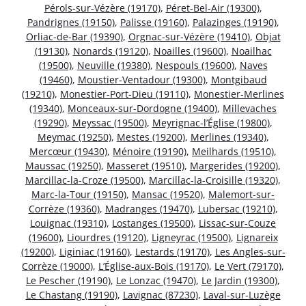
Pérols-sur-Vézère (19170)
,
Péret-Bel-Air (19300)
,
Pandrignes (19150)
,
Palisse (19160)
,
Palazinges (19190)
,
Orliac-de-Bar (19390)
,
Orgnac-sur-Vézère (19410)
,
Objat
(19130)
,
Nonards (19120)
,
Noailles (19600)
,
Noailhac
(19500)
,
Neuville (19380)
,
Nespouls (19600)
,
Naves
(19460)
,
Moustier-Ventadour (19300)
,
Montgibaud
(19210)
,
Monestier-Port-Dieu (19110)
,
Monestier-Merlines
(19340)
,
Monceaux-sur-Dordogne (19400)
,
Millevaches
(19290)
,
Meyssac (19500)
,
Meyrignac-l’Église (19800)
,
Meymac (19250)
,
Mestes (19200)
,
Merlines (19340)
,
Mercœur (19430)
,
Ménoire (19190)
,
Meilhards (19510)
,
Maussac (19250)
,
Masseret (19510)
,
Margerides (19200)
,
Marcillac-la-Croze (19500)
,
Marcillac-la-Croisille (19320)
,
Marc-la-Tour (19150)
,
Mansac (19520)
,
Malemort-sur-
Corrèze (19360)
,
Madranges (19470)
,
Lubersac (19210)
,
Louignac (19310)
,
Lostanges (19500)
,
Lissac-sur-Couze
(19600)
,
Liourdres (19120)
,
Ligneyrac (19500)
,
Lignareix
(19200)
,
Liginiac (19160)
,
Lestards (19170)
,
Les Angles-sur-
Corrèze (19000)
,
L’Église-aux-Bois (19170)
,
Le Vert (79170)
,
Le Pescher (19190)
,
Le Lonzac (19470)
,
Le Jardin (19300)
,
Le Chastang (19190)
,
Lavignac (87230)
,
Laval-sur-Luzège