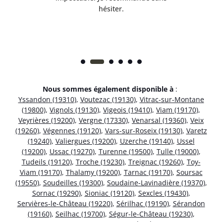
hésiter.
Nous sommes également disponible à
:
Yssandon (19310)
,
Voutezac (19130)
,
Vitrac-sur-Montane
(19800)
,
Vignols (19130)
,
Vigeois (19410)
,
Viam (19170)
,
Veyrières (19200)
,
Vergne (17330)
,
Venarsal (19360)
,
Veix
(19260)
,
Végennes (19120)
,
Vars-sur-Roseix (19130)
,
Varetz
(19240)
,
Valiergues (19200)
,
Uzerche (19140)
,
Ussel
(19200)
,
Ussac (19270)
,
Turenne (19500)
,
Tulle (19000)
,
Tudeils (19120)
,
Troche (19230)
,
Treignac (19260)
,
Toy-
Viam (19170)
,
Thalamy (19200)
,
Tarnac (19170)
,
Soursac
(19550)
,
Soudeilles (19300)
,
Soudaine-Lavinadière (19370)
,
Sornac (19290)
,
Sioniac (19120)
,
Sexcles (19430)
,
Servières-le-Château (19220)
,
Sérilhac (19190)
,
Sérandon
(19160)
,
Seilhac (19700)
,
Ségur-le-Château (19230)
,