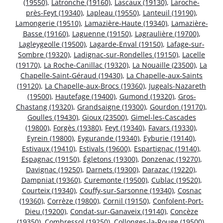
(19550)
,
Latronche (19160)
,
Lascaux (19130)
,
Laroche-
près-Feyt (19340)
,
Lapleau (19550)
,
Lanteuil (19190)
,
Lamongerie (19510)
,
Lamazière-Haute (19340)
,
Lamazière-
Basse (19160)
,
Laguenne (19150)
,
Lagraulière (19700)
,
Lagleygeolle (19500)
,
Lagarde-Enval (19150)
,
Lafage-sur-
Sombre (19320)
,
Ladignac-sur-Rondelles (19150)
,
Lacelle
(19170)
,
La Roche-Canillac (19320)
,
La Nouaille (23500)
,
La
Chapelle-Saint-Géraud (19430)
,
La Chapelle-aux-Saints
(19120)
,
La Chapelle-aux-Brocs (19360)
,
Jugeals-Nazareth
(19500)
,
Hautefage (19400)
,
Gumond (19320)
,
Gros-
Chastang (19320)
,
Grandsaigne (19300)
,
Gourdon (19170)
,
Goulles (19430)
,
Gioux (23500)
,
Gimel-les-Cascades
(19800)
,
Forgès (19380)
,
Feyt (19340)
,
Favars (19330)
,
Eyrein (19800)
,
Eygurande (19340)
,
Eyburie (19140)
,
Estivaux (19410)
,
Estivals (19600)
,
Espartignac (19140)
,
Espagnac (19150)
,
Égletons (19300)
,
Donzenac (19270)
,
Davignac (19250)
,
Darnets (19300)
,
Darazac (19220)
,
Dampniat (19360)
,
Curemonte (19500)
,
Cublac (19520)
,
Courteix (19340)
,
Couffy-sur-Sarsonne (19340)
,
Cosnac
(19360)
,
Corrèze (19800)
,
Cornil (19150)
,
Confolent-Port-
Dieu (19200)
,
Condat-sur-Ganaveix (19140)
,
Concèze
(19350)
,
Combressol (19250)
,
Collonges-la-Rouge (19500)
,