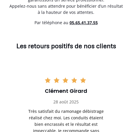
Appelez-nous sans attendre pour bénéficier d’un résultat
à la hauteur de vos attentes.
Par téléphone au
05.65.41.37.55
Les retours positifs de nos clients
Clément Girard
28 août 2025
e
Très satisfait du ramonage débistrage
née.
réalisé chez moi. Les conduits étaient
déb
et
bien encrassés et le résultat est
ret
 et
impeccable. Je recommande sans