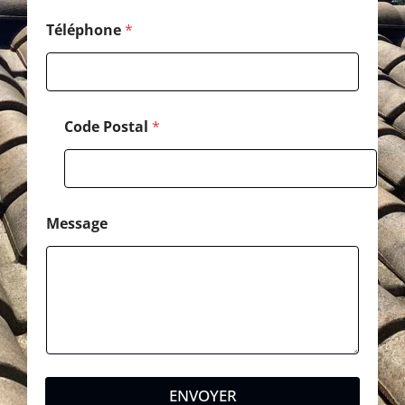
p
h
Téléphone
*
o
n
e
Code Postal
*
Message
ENVOYER