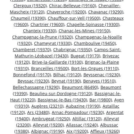
Clergoux (19320)
,
Chirac-Bellevue (19160)
,
Chenailler-
Mascheix (19120)
,
Chaveroche (19200)
,
Chavanac (19290)
,
Chaumeil (19390)
,
Chauffour-sur-Vell (19500)
,
Chasteaux
(19600)
,
Chartrier (19600)
,
Chapelle-Spinasse (19300)
,
Chanteix (19330)
,
Chanac-les-Mines (19150)
,
Champagnac-la-Prune (19320)
,
Champagnac-la-Noaille
(19320)
,
Chameyrat (19330)
,
Chamboulive (19450)
,
Chamberet (19370)
,
Chabrignac (19350)
,
Camps-Saint-
Mathurin-Léobazel (19430)
,
Bugeat (19170)
,
Brivezac
(19120)
,
Brive-la-Gaillarde (19100)
,
Brignac-la-Plaine
(19310)
,
Branceilles (19500)
,
Bort-les-Orgues (19110)
,
Bonnefond (19170)
,
Bilhac (19120)
,
Beyssenac (19230)
,
Beyssac (19230)
,
Beynat (19190)
,
Benayes (19510)
,
Bellechassagne (19290)
,
Beaumont (86490)
,
Beaumont
(19390)
,
Beaulieu-sur-Dordogne (19120)
,
Bassignac-le-
Haut (19220)
,
Bassignac-le-Bas (19430)
,
Bar (19800)
,
Ayen
(19310)
,
Augères (23210)
,
Aubazine (19190)
,
Astaillac
(19120)
,
Ars (23480)
,
Arnac-Pompadour (19230)
,
Argentat
(19400)
,
Ambrugeat (19250)
,
Altillac (19120)
,
Alleyrat
(23200)
,
Alleyrat (19200)
,
Allassac (19240)
,
Albussac
(19380)
,
Albignac (19190)
,
Aix (19200)
,
Affieux (19260)