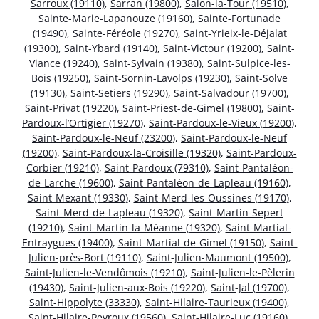
Sarroux (19110)
,
Sarran (19800)
,
Salon-la-Tour (19510)
,
Sainte-Marie-Lapanouze (19160)
,
Sainte-Fortunade
(19490)
,
Sainte-Féréole (19270)
,
Saint-Yrieix-le-Déjalat
(19300)
,
Saint-Ybard (19140)
,
Saint-Victour (19200)
,
Saint-
Viance (19240)
,
Saint-Sylvain (19380)
,
Saint-Sulpice-les-
Bois (19250)
,
Saint-Sornin-Lavolps (19230)
,
Saint-Solve
(19130)
,
Saint-Setiers (19290)
,
Saint-Salvadour (19700)
,
Saint-Privat (19220)
,
Saint-Priest-de-Gimel (19800)
,
Saint-
Pardoux-l’Ortigier (19270)
,
Saint-Pardoux-le-Vieux (19200)
,
Saint-Pardoux-le-Neuf (23200)
,
Saint-Pardoux-le-Neuf
(19200)
,
Saint-Pardoux-la-Croisille (19320)
,
Saint-Pardoux-
Corbier (19210)
,
Saint-Pardoux (79310)
,
Saint-Pantaléon-
de-Larche (19600)
,
Saint-Pantaléon-de-Lapleau (19160)
,
Saint-Mexant (19330)
,
Saint-Merd-les-Oussines (19170)
,
Saint-Merd-de-Lapleau (19320)
,
Saint-Martin-Sepert
(19210)
,
Saint-Martin-la-Méanne (19320)
,
Saint-Martial-
Entraygues (19400)
,
Saint-Martial-de-Gimel (19150)
,
Saint-
Julien-près-Bort (19110)
,
Saint-Julien-Maumont (19500)
,
Saint-Julien-le-Vendômois (19210)
,
Saint-Julien-le-Pèlerin
(19430)
,
Saint-Julien-aux-Bois (19220)
,
Saint-Jal (19700)
,
Saint-Hippolyte (33330)
,
Saint-Hilaire-Taurieux (19400)
,
Saint-Hilaire-Peyroux (19560)
,
Saint-Hilaire-Luc (19160)
,