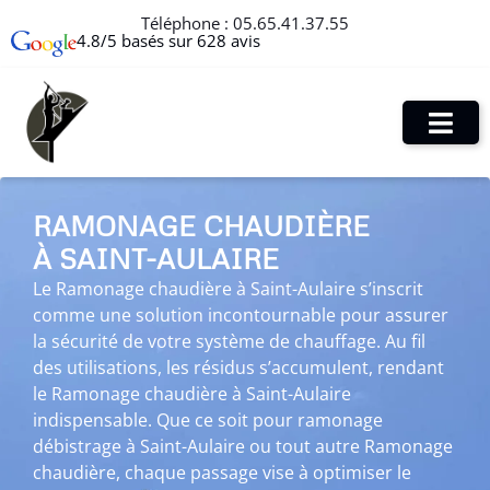
Téléphone :
05.65.41.37.55
4.8/5 basés sur 628 avis
RAMONAGE CHAUDIÈRE
À SAINT-AULAIRE
Le Ramonage chaudière à Saint-Aulaire s’inscrit
comme une solution incontournable pour assurer
la sécurité de votre système de chauffage. Au fil
des utilisations, les résidus s’accumulent, rendant
le Ramonage chaudière à Saint-Aulaire
indispensable. Que ce soit pour ramonage
débistrage à Saint-Aulaire ou tout autre Ramonage
chaudière, chaque passage vise à optimiser le