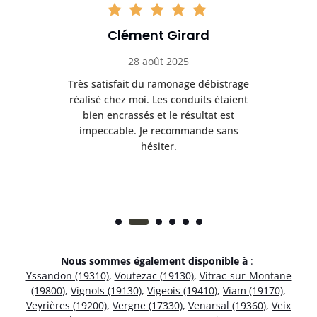
Clément Girard
28 août 2025
e
Très satisfait du ramonage débistrage
née.
réalisé chez moi. Les conduits étaient
déb
et
bien encrassés et le résultat est
ret
 et
impeccable. Je recommande sans
hésiter.
Nous sommes également disponible à
:
Yssandon (19310)
,
Voutezac (19130)
,
Vitrac-sur-Montane
(19800)
,
Vignols (19130)
,
Vigeois (19410)
,
Viam (19170)
,
Veyrières (19200)
,
Vergne (17330)
,
Venarsal (19360)
,
Veix