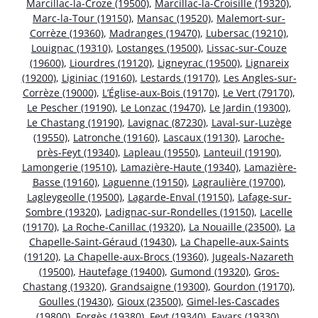
Marcillac-la-Croze (19500)
,
Marcillac-la-Croisille (19320)
,
Marc-la-Tour (19150)
,
Mansac (19520)
,
Malemort-sur-
Corrèze (19360)
,
Madranges (19470)
,
Lubersac (19210)
,
Louignac (19310)
,
Lostanges (19500)
,
Lissac-sur-Couze
(19600)
,
Liourdres (19120)
,
Ligneyrac (19500)
,
Lignareix
(19200)
,
Liginiac (19160)
,
Lestards (19170)
,
Les Angles-sur-
Corrèze (19000)
,
L’Église-aux-Bois (19170)
,
Le Vert (79170)
,
Le Pescher (19190)
,
Le Lonzac (19470)
,
Le Jardin (19300)
,
Le Chastang (19190)
,
Lavignac (87230)
,
Laval-sur-Luzège
(19550)
,
Latronche (19160)
,
Lascaux (19130)
,
Laroche-
près-Feyt (19340)
,
Lapleau (19550)
,
Lanteuil (19190)
,
Lamongerie (19510)
,
Lamazière-Haute (19340)
,
Lamazière-
Basse (19160)
,
Laguenne (19150)
,
Lagraulière (19700)
,
Lagleygeolle (19500)
,
Lagarde-Enval (19150)
,
Lafage-sur-
Sombre (19320)
,
Ladignac-sur-Rondelles (19150)
,
Lacelle
(19170)
,
La Roche-Canillac (19320)
,
La Nouaille (23500)
,
La
Chapelle-Saint-Géraud (19430)
,
La Chapelle-aux-Saints
(19120)
,
La Chapelle-aux-Brocs (19360)
,
Jugeals-Nazareth
(19500)
,
Hautefage (19400)
,
Gumond (19320)
,
Gros-
Chastang (19320)
,
Grandsaigne (19300)
,
Gourdon (19170)
,
Goulles (19430)
,
Gioux (23500)
,
Gimel-les-Cascades
(19800)
,
Forgès (19380)
,
Feyt (19340)
,
Favars (19330)
,