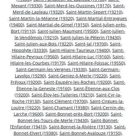
Mexant (19330)
,
Saint-Merd-les-Oussines (19170)
,
Saint-
Merd-de-Lapleau (19320)
,
Saint-Martin-Sepert (19210)
,
Saint-Martin-la-Méanne (19320)
,
Saint-Martial-Entraygues
(19400)
,
Saint-Martial-de-Gimel (19150)
,
Saint-Julien-près-
Bort (19110)
,
Saint-Julien-Maumont (19500)
,
Saint-Julien-
le-Vendômois (19210)
,
Saint-Julien-le-Pèlerin (19430)
,
Saint-Julien-aux-Bois (19220)
,
Saint-Jal (19700)
,
Saint-
Hippolyte (33330)
,
Saint-Hilaire-Taurieux (19400)
,
Saint-
Hilaire-Peyroux (19560)
,
Saint-Hilaire-Luc (19160)
,
Saint-
Hilaire-les-Courbes (19170)
,
Saint-Hilaire-Foissac (19550)
,
Saint-Germain-les-Vergnes (19330)
,
Saint-Germain-
Lavolps (19290)
,
Saint-Geniez-ô-Merle (19220)
,
Saint-
Fréjoux (19200)
,
Saint-Exupéry-les-Roches (19200)
,
Saint-
Étienne-la-Geneste (19160)
,
Saint-Étienne-aux-Clos
(19200)
,
Saint-Éloy-les-Tuileries (19210)
,
Saint-Cyr-la-
Roche (19130)
,
Saint-Clément (19700)
,
Saint-Cirgues-la-
Loutre (19220)
,
Saint-Chamant (19380)
,
Saint-Cernin-de-
Larche (19600)
,
Saint-Bonnet-près-Bort (19200)
,
Saint-
Bonnet-les-Tours-de-Merle (19430)
,
Saint-Bonnet-
l’Enfantier (19410)
,
Saint-Bonnet-la-Rivière (19130)
,
Saint-
Bonnet-Elvert (19380)
,
Saint-Bonnet-Avalouze (19150)
,