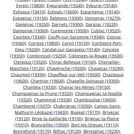
Eyrein (19800)
,
Eygurande (19340)
,
Eyburie (19140)
,
Estivaux (19410)
,
Estivals (19600)
,
Espartignac (19140)
,
Espagnac (19150)
,
Égletons (19300)
,
Donzenac (19270)
,
Davignac (19250)
,
Darnets (19300)
,
Darazac (19220)
,
Dampniat (19360)
,
Curemonte (19500)
,
Cublac (19520)
,
Courteix (19340)
,
Couffy-sur-Sarsonne (19340)
,
Cosnac
(19360)
,
Corrèze (19800)
,
Cornil (19150)
,
Confolent-Port-
Dieu (19200)
,
Condat-sur-Ganaveix (19140)
,
Concèze
(19350)
,
Combressol (19250)
,
Collonges-la-Rouge (19500)
,
Clergoux (19320)
,
Chirac-Bellevue (19160)
,
Chenailler-
Mascheix (19120)
,
Chaveroche (19200)
,
Chavanac (19290)
,
Chaumeil (19390)
,
Chauffour-sur-Vell (19500)
,
Chasteaux
(19600)
,
Chartrier (19600)
,
Chapelle-Spinasse (19300)
,
Chanteix (19330)
,
Chanac-les-Mines (19150)
,
Champagnac-la-Prune (19320)
,
Champagnac-la-Noaille
(19320)
,
Chameyrat (19330)
,
Chamboulive (19450)
,
Chamberet (19370)
,
Chabrignac (19350)
,
Camps-Saint-
Mathurin-Léobazel (19430)
,
Bugeat (19170)
,
Brivezac
(19120)
,
Brive-la-Gaillarde (19100)
,
Brignac-la-Plaine
(19310)
,
Branceilles (19500)
,
Bort-les-Orgues (19110)
,
Bonnefond (19170)
,
Bilhac (19120)
,
Beyssenac (19230)
,