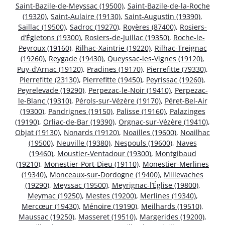
Saint-Bazile-de-Meyssac (19500)
,
Saint-Bazile-de-la-Roche
(19320)
,
Saint-Aulaire (19130)
,
Saint-Augustin (19390)
,
Saillac (19500)
,
Sadroc (19270)
,
Royères (87400)
,
Rosiers-
d’Égletons (19300)
,
Rosiers-de-Juillac (19350)
,
Roche-le-
Peyroux (19160)
,
Rilhac-Xaintrie (19220)
,
Rilhac-Treignac
(19260)
,
Reygade (19430)
,
Queyssac-les-Vignes (19120)
,
Puy-d’Arnac (19120)
,
Pradines (19170)
,
Pierrefitte (79330)
,
Pierrefitte (23130)
,
Pierrefitte (19450)
,
Peyrissac (19260)
,
Peyrelevade (19290)
,
Perpezac-le-Noir (19410)
,
Perpezac-
le-Blanc (19310)
,
Pérols-sur-Vézère (19170)
,
Péret-Bel-Air
(19300)
,
Pandrignes (19150)
,
Palisse (19160)
,
Palazinges
(19190)
,
Orliac-de-Bar (19390)
,
Orgnac-sur-Vézère (19410)
,
Objat (19130)
,
Nonards (19120)
,
Noailles (19600)
,
Noailhac
(19500)
,
Neuville (19380)
,
Nespouls (19600)
,
Naves
(19460)
,
Moustier-Ventadour (19300)
,
Montgibaud
(19210)
,
Monestier-Port-Dieu (19110)
,
Monestier-Merlines
(19340)
,
Monceaux-sur-Dordogne (19400)
,
Millevaches
(19290)
,
Meyssac (19500)
,
Meyrignac-l’Église (19800)
,
Meymac (19250)
,
Mestes (19200)
,
Merlines (19340)
,
Mercœur (19430)
,
Ménoire (19190)
,
Meilhards (19510)
,
Maussac (19250)
,
Masseret (19510)
,
Margerides (19200)
,