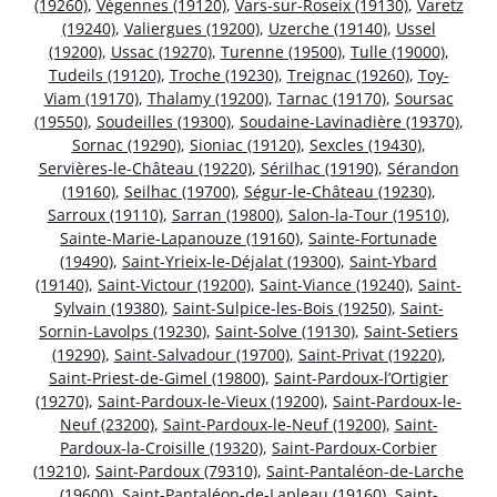
(19260)
,
Végennes (19120)
,
Vars-sur-Roseix (19130)
,
Varetz
(19240)
,
Valiergues (19200)
,
Uzerche (19140)
,
Ussel
(19200)
,
Ussac (19270)
,
Turenne (19500)
,
Tulle (19000)
,
Tudeils (19120)
,
Troche (19230)
,
Treignac (19260)
,
Toy-
Viam (19170)
,
Thalamy (19200)
,
Tarnac (19170)
,
Soursac
(19550)
,
Soudeilles (19300)
,
Soudaine-Lavinadière (19370)
,
Sornac (19290)
,
Sioniac (19120)
,
Sexcles (19430)
,
Servières-le-Château (19220)
,
Sérilhac (19190)
,
Sérandon
(19160)
,
Seilhac (19700)
,
Ségur-le-Château (19230)
,
Sarroux (19110)
,
Sarran (19800)
,
Salon-la-Tour (19510)
,
Sainte-Marie-Lapanouze (19160)
,
Sainte-Fortunade
(19490)
,
Saint-Yrieix-le-Déjalat (19300)
,
Saint-Ybard
(19140)
,
Saint-Victour (19200)
,
Saint-Viance (19240)
,
Saint-
Sylvain (19380)
,
Saint-Sulpice-les-Bois (19250)
,
Saint-
Sornin-Lavolps (19230)
,
Saint-Solve (19130)
,
Saint-Setiers
(19290)
,
Saint-Salvadour (19700)
,
Saint-Privat (19220)
,
Saint-Priest-de-Gimel (19800)
,
Saint-Pardoux-l’Ortigier
(19270)
,
Saint-Pardoux-le-Vieux (19200)
,
Saint-Pardoux-le-
Neuf (23200)
,
Saint-Pardoux-le-Neuf (19200)
,
Saint-
Pardoux-la-Croisille (19320)
,
Saint-Pardoux-Corbier
(19210)
,
Saint-Pardoux (79310)
,
Saint-Pantaléon-de-Larche
(19600)
,
Saint-Pantaléon-de-Lapleau (19160)
,
Saint-