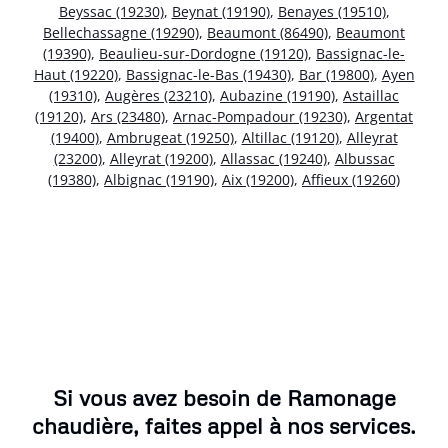
Beyssac (19230)
,
Beynat (19190)
,
Benayes (19510)
,
Bellechassagne (19290)
,
Beaumont (86490)
,
Beaumont
(19390)
,
Beaulieu-sur-Dordogne (19120)
,
Bassignac-le-
Haut (19220)
,
Bassignac-le-Bas (19430)
,
Bar (19800)
,
Ayen
(19310)
,
Augères (23210)
,
Aubazine (19190)
,
Astaillac
(19120)
,
Ars (23480)
,
Arnac-Pompadour (19230)
,
Argentat
(19400)
,
Ambrugeat (19250)
,
Altillac (19120)
,
Alleyrat
(23200)
,
Alleyrat (19200)
,
Allassac (19240)
,
Albussac
(19380)
,
Albignac (19190)
,
Aix (19200)
,
Affieux (19260)
Si vous avez besoin de Ramonage
chaudière, faites appel à nos services.