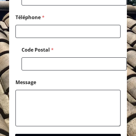
t
a
l
Téléphone
*
Code Postal
*
Message