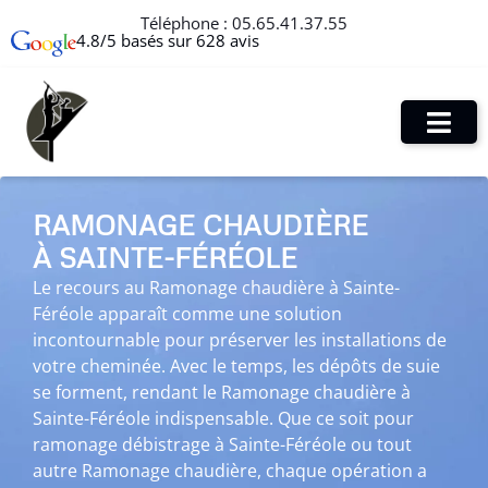
Téléphone :
05.65.41.37.55
4.8/5 basés sur 628 avis
RAMONAGE CHAUDIÈRE
À SAINTE-FÉRÉOLE
Le recours au Ramonage chaudière à Sainte-
Féréole apparaît comme une solution
incontournable pour préserver les installations de
votre cheminée. Avec le temps, les dépôts de suie
se forment, rendant le Ramonage chaudière à
Sainte-Féréole indispensable. Que ce soit pour
ramonage débistrage à Sainte-Féréole ou tout
autre Ramonage chaudière, chaque opération a