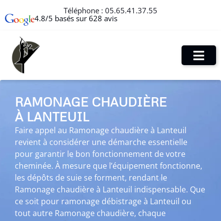
Téléphone :
05.65.41.37.55
4.8/5 basés sur 628 avis
RAMONAGE CHAUDIÈRE
À LANTEUIL
Faire appel au Ramonage chaudière à Lanteuil
revient à considérer une démarche essentielle
pour garantir le bon fonctionnement de votre
cheminée. À mesure que l’équipement fonctionne,
les dépôts de suie se forment, rendant le
Ramonage chaudière à Lanteuil indispensable. Que
ce soit pour ramonage débistrage à Lanteuil ou
tout autre Ramonage chaudière, chaque