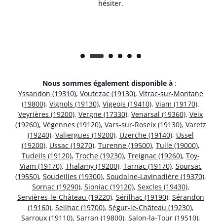
hésiter.
Nous sommes également disponible à
:
Yssandon (19310)
,
Voutezac (19130)
,
Vitrac-sur-Montane
(19800)
,
Vignols (19130)
,
Vigeois (19410)
,
Viam (19170)
,
Veyrières (19200)
,
Vergne (17330)
,
Venarsal (19360)
,
Veix
(19260)
,
Végennes (19120)
,
Vars-sur-Roseix (19130)
,
Varetz
(19240)
,
Valiergues (19200)
,
Uzerche (19140)
,
Ussel
(19200)
,
Ussac (19270)
,
Turenne (19500)
,
Tulle (19000)
,
Tudeils (19120)
,
Troche (19230)
,
Treignac (19260)
,
Toy-
Viam (19170)
,
Thalamy (19200)
,
Tarnac (19170)
,
Soursac
(19550)
,
Soudeilles (19300)
,
Soudaine-Lavinadière (19370)
,
Sornac (19290)
,
Sioniac (19120)
,
Sexcles (19430)
,
Servières-le-Château (19220)
,
Sérilhac (19190)
,
Sérandon
(19160)
,
Seilhac (19700)
,
Ségur-le-Château (19230)
,
Sarroux (19110)
,
Sarran (19800)
,
Salon-la-Tour (19510)
,