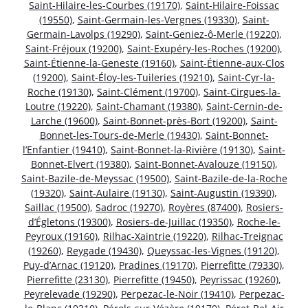
Saint-Hilaire-les-Courbes (19170)
,
Saint-Hilaire-Foissac
(19550)
,
Saint-Germain-les-Vergnes (19330)
,
Saint-
Germain-Lavolps (19290)
,
Saint-Geniez-ô-Merle (19220)
,
Saint-Fréjoux (19200)
,
Saint-Exupéry-les-Roches (19200)
,
Saint-Étienne-la-Geneste (19160)
,
Saint-Étienne-aux-Clos
(19200)
,
Saint-Éloy-les-Tuileries (19210)
,
Saint-Cyr-la-
Roche (19130)
,
Saint-Clément (19700)
,
Saint-Cirgues-la-
Loutre (19220)
,
Saint-Chamant (19380)
,
Saint-Cernin-de-
Larche (19600)
,
Saint-Bonnet-près-Bort (19200)
,
Saint-
Bonnet-les-Tours-de-Merle (19430)
,
Saint-Bonnet-
l’Enfantier (19410)
,
Saint-Bonnet-la-Rivière (19130)
,
Saint-
Bonnet-Elvert (19380)
,
Saint-Bonnet-Avalouze (19150)
,
Saint-Bazile-de-Meyssac (19500)
,
Saint-Bazile-de-la-Roche
(19320)
,
Saint-Aulaire (19130)
,
Saint-Augustin (19390)
,
Saillac (19500)
,
Sadroc (19270)
,
Royères (87400)
,
Rosiers-
d’Égletons (19300)
,
Rosiers-de-Juillac (19350)
,
Roche-le-
Peyroux (19160)
,
Rilhac-Xaintrie (19220)
,
Rilhac-Treignac
(19260)
,
Reygade (19430)
,
Queyssac-les-Vignes (19120)
,
Puy-d’Arnac (19120)
,
Pradines (19170)
,
Pierrefitte (79330)
,
Pierrefitte (23130)
,
Pierrefitte (19450)
,
Peyrissac (19260)
,
Peyrelevade (19290)
,
Perpezac-le-Noir (19410)
,
Perpezac-