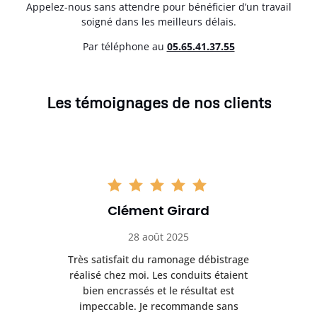
Appelez-nous sans attendre pour bénéficier d’un travail
soigné dans les meilleurs délais.
Par téléphone au
05.65.41.37.55
Les témoignages de nos clients
Clément Girard
28 août 2025
e
Très satisfait du ramonage débistrage
née.
réalisé chez moi. Les conduits étaient
déb
et
bien encrassés et le résultat est
ret
 et
impeccable. Je recommande sans