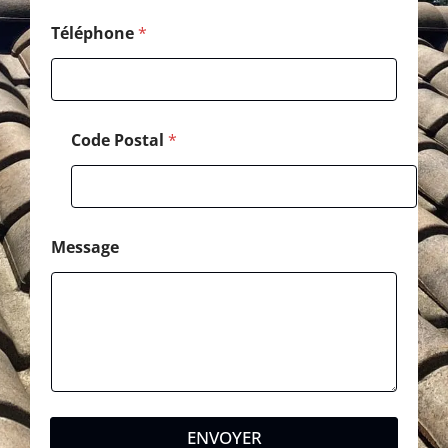
i
l
Téléphone
*
Code Postal
*
Message
ENVOYER