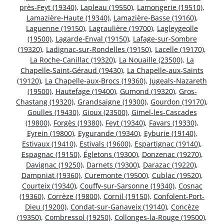
près-Feyt (19340)
,
Lapleau (19550)
,
Lamongerie (19510)
,
Lamazière-Haute (19340)
,
Lamazière-Basse (19160)
,
Laguenne (19150)
,
Lagraulière (19700)
,
Lagleygeolle
(19500)
,
Lagarde-Enval (19150)
,
Lafage-sur-Sombre
(19320)
,
Ladignac-sur-Rondelles (19150)
,
Lacelle (19170)
,
La Roche-Canillac (19320)
,
La Nouaille (23500)
,
La
Chapelle-Saint-Géraud (19430)
,
La Chapelle-aux-Saints
(19120)
,
La Chapelle-aux-Brocs (19360)
,
Jugeals-Nazareth
(19500)
,
Hautefage (19400)
,
Gumond (19320)
,
Gros-
Chastang (19320)
,
Grandsaigne (19300)
,
Gourdon (19170)
,
Goulles (19430)
,
Gioux (23500)
,
Gimel-les-Cascades
(19800)
,
Forgès (19380)
,
Feyt (19340)
,
Favars (19330)
,
Eyrein (19800)
,
Eygurande (19340)
,
Eyburie (19140)
,
Estivaux (19410)
,
Estivals (19600)
,
Espartignac (19140)
,
Espagnac (19150)
,
Égletons (19300)
,
Donzenac (19270)
,
Davignac (19250)
,
Darnets (19300)
,
Darazac (19220)
,
Dampniat (19360)
,
Curemonte (19500)
,
Cublac (19520)
,
Courteix (19340)
,
Couffy-sur-Sarsonne (19340)
,
Cosnac
(19360)
,
Corrèze (19800)
,
Cornil (19150)
,
Confolent-Port-
Dieu (19200)
,
Condat-sur-Ganaveix (19140)
,
Concèze
(19350)
,
Combressol (19250)
,
Collonges-la-Rouge (19500)
,