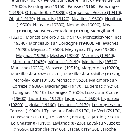
le-Blanc (19310)
,
Pérols-sur-Vézère (19170)
,
Péret-Bel-Air
(19300)
,
Pandrignes (19150)
,
Palisse (19160)
,
Palazinges
(19190)
,
Orliac-de-Bar (19390)
,
Orgnac-sur-Vézère (19410)
,
Objat (19130)
,
Nonards (19120)
,
Noailles (19600)
,
Noailhac
(19500)
,
Neuville (19380)
,
Nespouls (19600)
,
Naves
(19460)
,
Moustier-Ventadour (19300)
,
Montgibaud
(19210)
,
Monestier-Port-Dieu (19110)
,
Monestier-Merlines
(19340)
,
Monceaux-sur-Dordogne (19400)
,
Millevaches
(19290)
,
Meyssac (19500)
,
Meyrignac-l’Église (19800)
,
Meymac (19250)
,
Mestes (19200)
,
Merlines (19340)
,
Mercœur (19430)
,
Ménoire (19190)
,
Meilhards (19510)
,
Maussac (19250)
,
Masseret (19510)
,
Margerides (19200)
,
Marcillac-la-Croze (19500)
,
Marcillac-la-Croisille (19320)
,
Marc-la-Tour (19150)
,
Mansac (19520)
,
Malemort-sur-
Corrèze (19360)
,
Madranges (19470)
,
Lubersac (19210)
,
Louignac (19310)
,
Lostanges (19500)
,
Lissac-sur-Couze
(19600)
,
Liourdres (19120)
,
Ligneyrac (19500)
,
Lignareix
(19200)
,
Liginiac (19160)
,
Lestards (19170)
,
Les Angles-sur-
Corrèze (19000)
,
L’Église-aux-Bois (19170)
,
Le Vert (79170)
,
Le Pescher (19190)
,
Le Lonzac (19470)
,
Le Jardin (19300)
,
Le Chastang (19190)
,
Lavignac (87230)
,
Laval-sur-Luzège
(19550)
,
Latronche (19160)
,
Lascaux (19130)
,
Laroche-