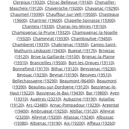
Clergoux (19320)
,
Chirac-Bellevue (19160)
,
Chenailler-
Mascheix (19120)
,
Chaveroche (19200)
,
Chavanac (19290)
,
Chaumeil (19390)
,
Chauffour-sur-Vell (19500)
,
Chasteaux
(19600)
,
Chartrier (19600)
,
Chapelle-Spinasse (19300)
,
Chanteix (19330)
,
Chanac-les-Mines (19150)
,
Champagnac-la-Prune (19320)
,
Champagnac-la-Noaille
(19320)
,
Chameyrat (19330)
,
Chamboulive (19450)
,
Chamberet (19370)
,
Chabrignac (19350)
,
Camps-Saint-
Mathurin-Léobazel (19430)
,
Bugeat (19170)
,
Brivezac
(19120)
,
Brive-la-Gaillarde (19100)
,
Brignac-la-Plaine
(19310)
,
Branceilles (19500)
,
Bort-les-Orgues (19110)
,
Bonnefond (19170)
,
Bilhac (19120)
,
Beyssenac (19230)
,
Beyssac (19230)
,
Beynat (19190)
,
Benayes (19510)
,
Bellechassagne (19290)
,
Beaumont (86490)
,
Beaumont
(19390)
,
Beaulieu-sur-Dordogne (19120)
,
Bassignac-le-
Haut (19220)
,
Bassignac-le-Bas (19430)
,
Bar (19800)
,
Ayen
(19310)
,
Augères (23210)
,
Aubazine (19190)
,
Astaillac
(19120)
,
Ars (23480)
,
Arnac-Pompadour (19230)
,
Argentat
(19400)
,
Ambrugeat (19250)
,
Altillac (19120)
,
Alleyrat
(23200)
,
Alleyrat (19200)
,
Allassac (19240)
,
Albussac
(19380)
,
Albignac (19190)
,
Aix (19200)
,
Affieux (19260)