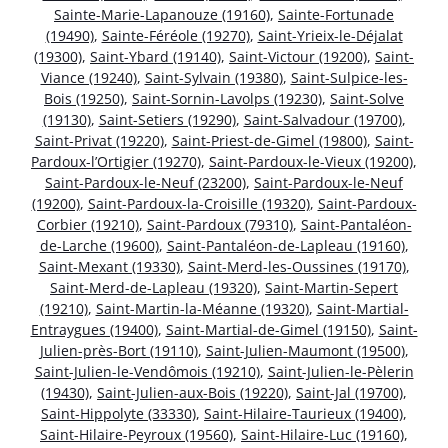
Sainte-Marie-Lapanouze (19160)
,
Sainte-Fortunade
(19490)
,
Sainte-Féréole (19270)
,
Saint-Yrieix-le-Déjalat
(19300)
,
Saint-Ybard (19140)
,
Saint-Victour (19200)
,
Saint-
Viance (19240)
,
Saint-Sylvain (19380)
,
Saint-Sulpice-les-
Bois (19250)
,
Saint-Sornin-Lavolps (19230)
,
Saint-Solve
(19130)
,
Saint-Setiers (19290)
,
Saint-Salvadour (19700)
,
Saint-Privat (19220)
,
Saint-Priest-de-Gimel (19800)
,
Saint-
Pardoux-l’Ortigier (19270)
,
Saint-Pardoux-le-Vieux (19200)
,
Saint-Pardoux-le-Neuf (23200)
,
Saint-Pardoux-le-Neuf
(19200)
,
Saint-Pardoux-la-Croisille (19320)
,
Saint-Pardoux-
Corbier (19210)
,
Saint-Pardoux (79310)
,
Saint-Pantaléon-
de-Larche (19600)
,
Saint-Pantaléon-de-Lapleau (19160)
,
Saint-Mexant (19330)
,
Saint-Merd-les-Oussines (19170)
,
Saint-Merd-de-Lapleau (19320)
,
Saint-Martin-Sepert
(19210)
,
Saint-Martin-la-Méanne (19320)
,
Saint-Martial-
Entraygues (19400)
,
Saint-Martial-de-Gimel (19150)
,
Saint-
Julien-près-Bort (19110)
,
Saint-Julien-Maumont (19500)
,
Saint-Julien-le-Vendômois (19210)
,
Saint-Julien-le-Pèlerin
(19430)
,
Saint-Julien-aux-Bois (19220)
,
Saint-Jal (19700)
,
Saint-Hippolyte (33330)
,
Saint-Hilaire-Taurieux (19400)
,
Saint-Hilaire-Peyroux (19560)
,
Saint-Hilaire-Luc (19160)
,