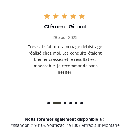
Clément Girard
28 août 2025
e
Très satisfait du ramonage débistrage
née.
réalisé chez moi. Les conduits étaient
déb
et
bien encrassés et le résultat est
ret
 et
impeccable. Je recommande sans
hésiter.
Nous sommes également disponible à
:
Yssandon (19310)
,
Voutezac (19130)
,
Vitrac-sur-Montane