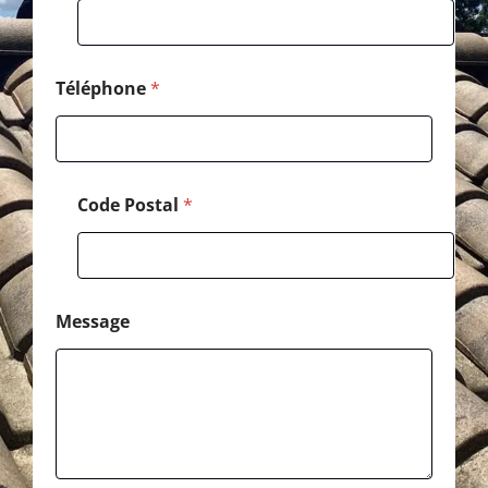
E
-
m
a
i
Téléphone
*
l
Code Postal
*
Message