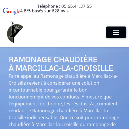
Téléphone :
05.65.41.37.55
4.8/5 basés sur 628 avis
RAMONAGE CHAUDIÈRE
À MARCILLAC-LA-CROISILLE
Faire appel au Ramonage chaudière à Marcillac-la-
Croisille revient à considérer une solution
incontournable pour garantir le bon
fonctionnement de vos conduits. À mesure que
l’équipement fonctionne, les résidus s’accumulent,
rendant le Ramonage chaudière à Marcillac-la-
Croisille indispensable. Que ce soit pour ramonage
chaudière à Marcillac-la-Croisille ou ramonage de