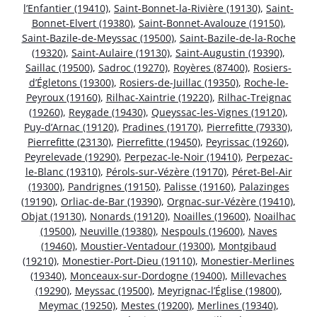
l’Enfantier (19410)
,
Saint-Bonnet-la-Rivière (19130)
,
Saint-
Bonnet-Elvert (19380)
,
Saint-Bonnet-Avalouze (19150)
,
Saint-Bazile-de-Meyssac (19500)
,
Saint-Bazile-de-la-Roche
(19320)
,
Saint-Aulaire (19130)
,
Saint-Augustin (19390)
,
Saillac (19500)
,
Sadroc (19270)
,
Royères (87400)
,
Rosiers-
d’Égletons (19300)
,
Rosiers-de-Juillac (19350)
,
Roche-le-
Peyroux (19160)
,
Rilhac-Xaintrie (19220)
,
Rilhac-Treignac
(19260)
,
Reygade (19430)
,
Queyssac-les-Vignes (19120)
,
Puy-d’Arnac (19120)
,
Pradines (19170)
,
Pierrefitte (79330)
,
Pierrefitte (23130)
,
Pierrefitte (19450)
,
Peyrissac (19260)
,
Peyrelevade (19290)
,
Perpezac-le-Noir (19410)
,
Perpezac-
le-Blanc (19310)
,
Pérols-sur-Vézère (19170)
,
Péret-Bel-Air
(19300)
,
Pandrignes (19150)
,
Palisse (19160)
,
Palazinges
(19190)
,
Orliac-de-Bar (19390)
,
Orgnac-sur-Vézère (19410)
,
Objat (19130)
,
Nonards (19120)
,
Noailles (19600)
,
Noailhac
(19500)
,
Neuville (19380)
,
Nespouls (19600)
,
Naves
(19460)
,
Moustier-Ventadour (19300)
,
Montgibaud
(19210)
,
Monestier-Port-Dieu (19110)
,
Monestier-Merlines
(19340)
,
Monceaux-sur-Dordogne (19400)
,
Millevaches
(19290)
,
Meyssac (19500)
,
Meyrignac-l’Église (19800)
,
Meymac (19250)
,
Mestes (19200)
,
Merlines (19340)
,