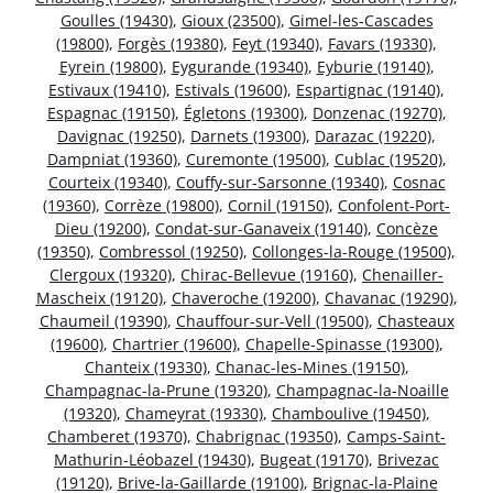
Goulles (19430)
,
Gioux (23500)
,
Gimel-les-Cascades
(19800)
,
Forgès (19380)
,
Feyt (19340)
,
Favars (19330)
,
Eyrein (19800)
,
Eygurande (19340)
,
Eyburie (19140)
,
Estivaux (19410)
,
Estivals (19600)
,
Espartignac (19140)
,
Espagnac (19150)
,
Égletons (19300)
,
Donzenac (19270)
,
Davignac (19250)
,
Darnets (19300)
,
Darazac (19220)
,
Dampniat (19360)
,
Curemonte (19500)
,
Cublac (19520)
,
Courteix (19340)
,
Couffy-sur-Sarsonne (19340)
,
Cosnac
(19360)
,
Corrèze (19800)
,
Cornil (19150)
,
Confolent-Port-
Dieu (19200)
,
Condat-sur-Ganaveix (19140)
,
Concèze
(19350)
,
Combressol (19250)
,
Collonges-la-Rouge (19500)
,
Clergoux (19320)
,
Chirac-Bellevue (19160)
,
Chenailler-
Mascheix (19120)
,
Chaveroche (19200)
,
Chavanac (19290)
,
Chaumeil (19390)
,
Chauffour-sur-Vell (19500)
,
Chasteaux
(19600)
,
Chartrier (19600)
,
Chapelle-Spinasse (19300)
,
Chanteix (19330)
,
Chanac-les-Mines (19150)
,
Champagnac-la-Prune (19320)
,
Champagnac-la-Noaille
(19320)
,
Chameyrat (19330)
,
Chamboulive (19450)
,
Chamberet (19370)
,
Chabrignac (19350)
,
Camps-Saint-
Mathurin-Léobazel (19430)
,
Bugeat (19170)
,
Brivezac
(19120)
,
Brive-la-Gaillarde (19100)
,
Brignac-la-Plaine