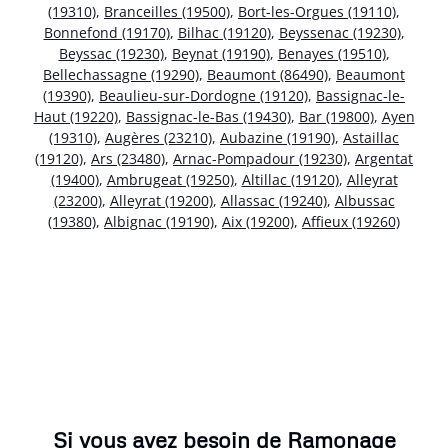
(19310)
,
Branceilles (19500)
,
Bort-les-Orgues (19110)
,
Bonnefond (19170)
,
Bilhac (19120)
,
Beyssenac (19230)
,
Beyssac (19230)
,
Beynat (19190)
,
Benayes (19510)
,
Bellechassagne (19290)
,
Beaumont (86490)
,
Beaumont
(19390)
,
Beaulieu-sur-Dordogne (19120)
,
Bassignac-le-
Haut (19220)
,
Bassignac-le-Bas (19430)
,
Bar (19800)
,
Ayen
(19310)
,
Augères (23210)
,
Aubazine (19190)
,
Astaillac
(19120)
,
Ars (23480)
,
Arnac-Pompadour (19230)
,
Argentat
(19400)
,
Ambrugeat (19250)
,
Altillac (19120)
,
Alleyrat
(23200)
,
Alleyrat (19200)
,
Allassac (19240)
,
Albussac
(19380)
,
Albignac (19190)
,
Aix (19200)
,
Affieux (19260)
Si vous avez besoin de Ramonage