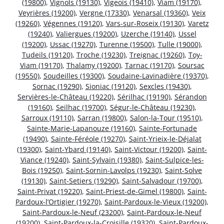
(19800)
,
Vignols (19130)
,
Vigeois (19410)
,
Viam (19170)
,
Veyrières (19200)
,
Vergne (17330)
,
Venarsal (19360)
,
Veix
(19260)
,
Végennes (19120)
,
Vars-sur-Roseix (19130)
,
Varetz
(19240)
,
Valiergues (19200)
,
Uzerche (19140)
,
Ussel
(19200)
,
Ussac (19270)
,
Turenne (19500)
,
Tulle (19000)
,
Tudeils (19120)
,
Troche (19230)
,
Treignac (19260)
,
Toy-
Viam (19170)
,
Thalamy (19200)
,
Tarnac (19170)
,
Soursac
(19550)
,
Soudeilles (19300)
,
Soudaine-Lavinadière (19370)
,
Sornac (19290)
,
Sioniac (19120)
,
Sexcles (19430)
,
Servières-le-Château (19220)
,
Sérilhac (19190)
,
Sérandon
(19160)
,
Seilhac (19700)
,
Ségur-le-Château (19230)
,
Sarroux (19110)
,
Sarran (19800)
,
Salon-la-Tour (19510)
,
Sainte-Marie-Lapanouze (19160)
,
Sainte-Fortunade
(19490)
,
Sainte-Féréole (19270)
,
Saint-Yrieix-le-Déjalat
(19300)
,
Saint-Ybard (19140)
,
Saint-Victour (19200)
,
Saint-
Viance (19240)
,
Saint-Sylvain (19380)
,
Saint-Sulpice-les-
Bois (19250)
,
Saint-Sornin-Lavolps (19230)
,
Saint-Solve
(19130)
,
Saint-Setiers (19290)
,
Saint-Salvadour (19700)
,
Saint-Privat (19220)
,
Saint-Priest-de-Gimel (19800)
,
Saint-
Pardoux-l’Ortigier (19270)
,
Saint-Pardoux-le-Vieux (19200)
,
Saint-Pardoux-le-Neuf (23200)
,
Saint-Pardoux-le-Neuf
(19200)
,
Saint-Pardoux-la-Croisille (19320)
,
Saint-Pardoux-