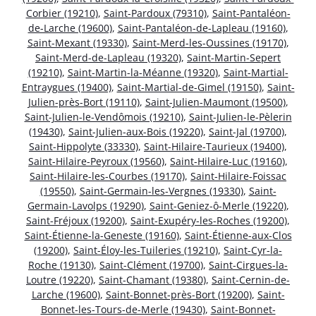
Corbier (19210)
,
Saint-Pardoux (79310)
,
Saint-Pantaléon-
de-Larche (19600)
,
Saint-Pantaléon-de-Lapleau (19160)
,
Saint-Mexant (19330)
,
Saint-Merd-les-Oussines (19170)
,
Saint-Merd-de-Lapleau (19320)
,
Saint-Martin-Sepert
(19210)
,
Saint-Martin-la-Méanne (19320)
,
Saint-Martial-
Entraygues (19400)
,
Saint-Martial-de-Gimel (19150)
,
Saint-
Julien-près-Bort (19110)
,
Saint-Julien-Maumont (19500)
,
Saint-Julien-le-Vendômois (19210)
,
Saint-Julien-le-Pèlerin
(19430)
,
Saint-Julien-aux-Bois (19220)
,
Saint-Jal (19700)
,
Saint-Hippolyte (33330)
,
Saint-Hilaire-Taurieux (19400)
,
Saint-Hilaire-Peyroux (19560)
,
Saint-Hilaire-Luc (19160)
,
Saint-Hilaire-les-Courbes (19170)
,
Saint-Hilaire-Foissac
(19550)
,
Saint-Germain-les-Vergnes (19330)
,
Saint-
Germain-Lavolps (19290)
,
Saint-Geniez-ô-Merle (19220)
,
Saint-Fréjoux (19200)
,
Saint-Exupéry-les-Roches (19200)
,
Saint-Étienne-la-Geneste (19160)
,
Saint-Étienne-aux-Clos
(19200)
,
Saint-Éloy-les-Tuileries (19210)
,
Saint-Cyr-la-
Roche (19130)
,
Saint-Clément (19700)
,
Saint-Cirgues-la-
Loutre (19220)
,
Saint-Chamant (19380)
,
Saint-Cernin-de-
Larche (19600)
,
Saint-Bonnet-près-Bort (19200)
,
Saint-
Bonnet-les-Tours-de-Merle (19430)
,
Saint-Bonnet-