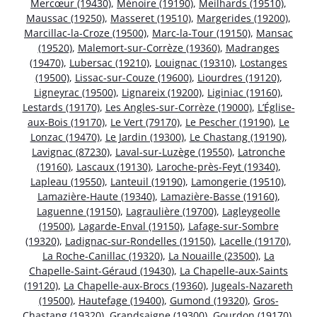
Mercœur (19430)
,
Ménoire (19190)
,
Meilhards (19510)
,
Maussac (19250)
,
Masseret (19510)
,
Margerides (19200)
,
Marcillac-la-Croze (19500)
,
Marc-la-Tour (19150)
,
Mansac
(19520)
,
Malemort-sur-Corrèze (19360)
,
Madranges
(19470)
,
Lubersac (19210)
,
Louignac (19310)
,
Lostanges
(19500)
,
Lissac-sur-Couze (19600)
,
Liourdres (19120)
,
Ligneyrac (19500)
,
Lignareix (19200)
,
Liginiac (19160)
,
Lestards (19170)
,
Les Angles-sur-Corrèze (19000)
,
L’Église-
aux-Bois (19170)
,
Le Vert (79170)
,
Le Pescher (19190)
,
Le
Lonzac (19470)
,
Le Jardin (19300)
,
Le Chastang (19190)
,
Lavignac (87230)
,
Laval-sur-Luzège (19550)
,
Latronche
(19160)
,
Lascaux (19130)
,
Laroche-près-Feyt (19340)
,
Lapleau (19550)
,
Lanteuil (19190)
,
Lamongerie (19510)
,
Lamazière-Haute (19340)
,
Lamazière-Basse (19160)
,
Laguenne (19150)
,
Lagraulière (19700)
,
Lagleygeolle
(19500)
,
Lagarde-Enval (19150)
,
Lafage-sur-Sombre
(19320)
,
Ladignac-sur-Rondelles (19150)
,
Lacelle (19170)
,
La Roche-Canillac (19320)
,
La Nouaille (23500)
,
La
Chapelle-Saint-Géraud (19430)
,
La Chapelle-aux-Saints
(19120)
,
La Chapelle-aux-Brocs (19360)
,
Jugeals-Nazareth
(19500)
,
Hautefage (19400)
,
Gumond (19320)
,
Gros-
Chastang (19320)
,
Grandsaigne (19300)
,
Gourdon (19170)
,