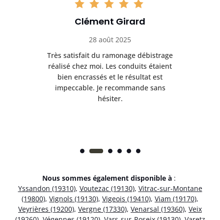
Clément Girard
28 août 2025
e
Très satisfait du ramonage débistrage
née.
réalisé chez moi. Les conduits étaient
déb
et
bien encrassés et le résultat est
ret
 et
impeccable. Je recommande sans
hésiter.
Nous sommes également disponible à
:
Yssandon (19310)
,
Voutezac (19130)
,
Vitrac-sur-Montane
(19800)
,
Vignols (19130)
,
Vigeois (19410)
,
Viam (19170)
,
Veyrières (19200)
,
Vergne (17330)
,
Venarsal (19360)
,
Veix
(19260)
,
Végennes (19120)
,
Vars-sur-Roseix (19130)
,
Varetz