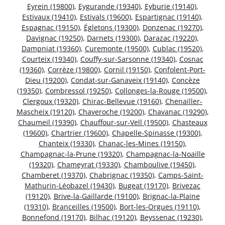
Eyrein (19800)
,
Eygurande (19340)
,
Eyburie (19140)
,
Estivaux (19410)
,
Estivals (19600)
,
Espartignac (19140)
,
Espagnac (19150)
,
Égletons (19300)
,
Donzenac (19270)
,
Davignac (19250)
,
Darnets (19300)
,
Darazac (19220)
,
Dampniat (19360)
,
Curemonte (19500)
,
Cublac (19520)
,
Courteix (19340)
,
Couffy-sur-Sarsonne (19340)
,
Cosnac
(19360)
,
Corrèze (19800)
,
Cornil (19150)
,
Confolent-Port-
Dieu (19200)
,
Condat-sur-Ganaveix (19140)
,
Concèze
(19350)
,
Combressol (19250)
,
Collonges-la-Rouge (19500)
,
Clergoux (19320)
,
Chirac-Bellevue (19160)
,
Chenailler-
Mascheix (19120)
,
Chaveroche (19200)
,
Chavanac (19290)
,
Chaumeil (19390)
,
Chauffour-sur-Vell (19500)
,
Chasteaux
(19600)
,
Chartrier (19600)
,
Chapelle-Spinasse (19300)
,
Chanteix (19330)
,
Chanac-les-Mines (19150)
,
Champagnac-la-Prune (19320)
,
Champagnac-la-Noaille
(19320)
,
Chameyrat (19330)
,
Chamboulive (19450)
,
Chamberet (19370)
,
Chabrignac (19350)
,
Camps-Saint-
Mathurin-Léobazel (19430)
,
Bugeat (19170)
,
Brivezac
(19120)
,
Brive-la-Gaillarde (19100)
,
Brignac-la-Plaine
(19310)
,
Branceilles (19500)
,
Bort-les-Orgues (19110)
,
Bonnefond (19170)
,
Bilhac (19120)
,
Beyssenac (19230)
,