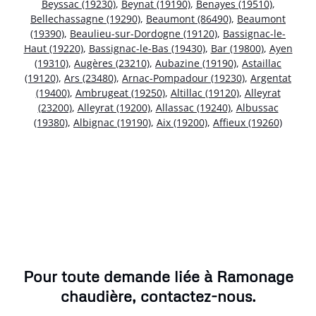
Beyssac (19230)
,
Beynat (19190)
,
Benayes (19510)
,
Bellechassagne (19290)
,
Beaumont (86490)
,
Beaumont
(19390)
,
Beaulieu-sur-Dordogne (19120)
,
Bassignac-le-
Haut (19220)
,
Bassignac-le-Bas (19430)
,
Bar (19800)
,
Ayen
(19310)
,
Augères (23210)
,
Aubazine (19190)
,
Astaillac
(19120)
,
Ars (23480)
,
Arnac-Pompadour (19230)
,
Argentat
(19400)
,
Ambrugeat (19250)
,
Altillac (19120)
,
Alleyrat
(23200)
,
Alleyrat (19200)
,
Allassac (19240)
,
Albussac
(19380)
,
Albignac (19190)
,
Aix (19200)
,
Affieux (19260)
Pour toute demande liée à Ramonage
chaudière, contactez-nous.