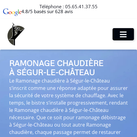
Téléphone :
05.65.41.37.55
4.8/5 basés sur 628 avis
RAMONAGE CHAUDIÈRE
À SÉGUR-LE-CHÂTEAU
Le Ramonage chaudière à Ségur-le-Château
s’inscrit comme une réponse adaptée pour assurer
la sécurité de votre système de chauffage. Avec le
temps, le bistre s’installe progressivement, rendant
le Ramonage chaudière à Ségur-le-Château
nécessaire. Que ce soit pour ramonage débistrage
à Ségur-le-Château ou tout autre Ramonage
chaudière, chaque passage permet de restaurer