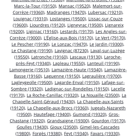
Marc-la-Tour (19150)
,
Mansac (19520)
,
Malemort-sur-
Corrèze (19360)
,
Madranges (19470)
,
Lubersac (19210)
,
Louignac (19310)
,
Lostanges (19500)
,
Lissac-sur-Couze
(19600)
,
Liourdres (19120)
,
Ligneyrac (19500)
,
Lignareix
(19200)
,
Liginiac (19160)
,
Lestards (19170)
,
Les Angles-sur-
Corrèze (19000)
,
L’Église-aux-Bois (19170)
,
Le Vert (79170)
,
Le Pescher (19190)
,
Le Lonzac (19470)
,
Le Jardin (19300)
,
Le Chastang (19190)
,
Lavignac (87230)
,
Laval-sur-Luzège
(19550)
,
Latronche (19160)
,
Lascaux (19130)
,
Laroche-
près-Feyt (19340)
,
Lapleau (19550)
,
Lanteuil (19190)
,
Lamongerie (19510)
,
Lamazière-Haute (19340)
,
Lamazière-
Basse (19160)
,
Laguenne (19150)
,
Lagraulière (19700)
,
Lagleygeolle (19500)
,
Lagarde-Enval (19150)
,
Lafage-sur-
Sombre (19320)
,
Ladignac-sur-Rondelles (19150)
,
Lacelle
(19170)
,
La Roche-Canillac (19320)
,
La Nouaille (23500)
,
La
Chapelle-Saint-Géraud (19430)
,
La Chapelle-aux-Saints
(19120)
,
La Chapelle-aux-Brocs (19360)
,
Jugeals-Nazareth
(19500)
,
Hautefage (19400)
,
Gumond (19320)
,
Gros-
Chastang (19320)
,
Grandsaigne (19300)
,
Gourdon (19170)
,
Goulles (19430)
,
Gioux (23500)
,
Gimel-les-Cascades
(19800)
,
Forgès (19380)
,
Feyt (19340)
,
Favars (19330)
,