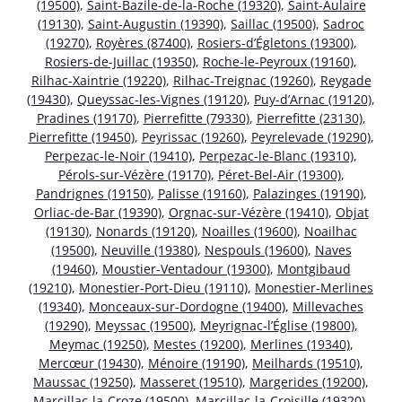
(19500)
,
Saint-Bazile-de-la-Roche (19320)
,
Saint-Aulaire
(19130)
,
Saint-Augustin (19390)
,
Saillac (19500)
,
Sadroc
(19270)
,
Royères (87400)
,
Rosiers-d’Égletons (19300)
,
Rosiers-de-Juillac (19350)
,
Roche-le-Peyroux (19160)
,
Rilhac-Xaintrie (19220)
,
Rilhac-Treignac (19260)
,
Reygade
(19430)
,
Queyssac-les-Vignes (19120)
,
Puy-d’Arnac (19120)
,
Pradines (19170)
,
Pierrefitte (79330)
,
Pierrefitte (23130)
,
Pierrefitte (19450)
,
Peyrissac (19260)
,
Peyrelevade (19290)
,
Perpezac-le-Noir (19410)
,
Perpezac-le-Blanc (19310)
,
Pérols-sur-Vézère (19170)
,
Péret-Bel-Air (19300)
,
Pandrignes (19150)
,
Palisse (19160)
,
Palazinges (19190)
,
Orliac-de-Bar (19390)
,
Orgnac-sur-Vézère (19410)
,
Objat
(19130)
,
Nonards (19120)
,
Noailles (19600)
,
Noailhac
(19500)
,
Neuville (19380)
,
Nespouls (19600)
,
Naves
(19460)
,
Moustier-Ventadour (19300)
,
Montgibaud
(19210)
,
Monestier-Port-Dieu (19110)
,
Monestier-Merlines
(19340)
,
Monceaux-sur-Dordogne (19400)
,
Millevaches
(19290)
,
Meyssac (19500)
,
Meyrignac-l’Église (19800)
,
Meymac (19250)
,
Mestes (19200)
,
Merlines (19340)
,
Mercœur (19430)
,
Ménoire (19190)
,
Meilhards (19510)
,
Maussac (19250)
,
Masseret (19510)
,
Margerides (19200)
,
Marcillac-la-Croze (19500)
,
Marcillac-la-Croisille (19320)
,