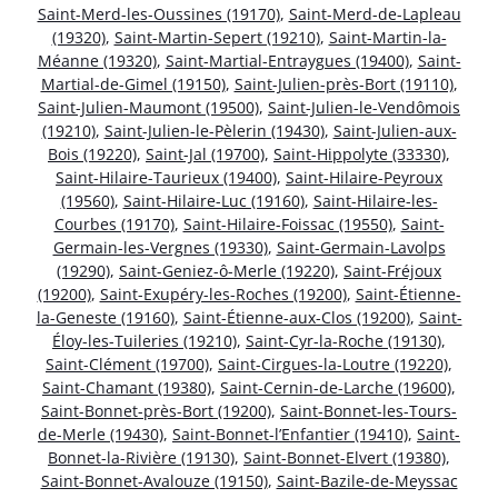
Saint-Merd-les-Oussines (19170)
,
Saint-Merd-de-Lapleau
(19320)
,
Saint-Martin-Sepert (19210)
,
Saint-Martin-la-
Méanne (19320)
,
Saint-Martial-Entraygues (19400)
,
Saint-
Martial-de-Gimel (19150)
,
Saint-Julien-près-Bort (19110)
,
Saint-Julien-Maumont (19500)
,
Saint-Julien-le-Vendômois
(19210)
,
Saint-Julien-le-Pèlerin (19430)
,
Saint-Julien-aux-
Bois (19220)
,
Saint-Jal (19700)
,
Saint-Hippolyte (33330)
,
Saint-Hilaire-Taurieux (19400)
,
Saint-Hilaire-Peyroux
(19560)
,
Saint-Hilaire-Luc (19160)
,
Saint-Hilaire-les-
Courbes (19170)
,
Saint-Hilaire-Foissac (19550)
,
Saint-
Germain-les-Vergnes (19330)
,
Saint-Germain-Lavolps
(19290)
,
Saint-Geniez-ô-Merle (19220)
,
Saint-Fréjoux
(19200)
,
Saint-Exupéry-les-Roches (19200)
,
Saint-Étienne-
la-Geneste (19160)
,
Saint-Étienne-aux-Clos (19200)
,
Saint-
Éloy-les-Tuileries (19210)
,
Saint-Cyr-la-Roche (19130)
,
Saint-Clément (19700)
,
Saint-Cirgues-la-Loutre (19220)
,
Saint-Chamant (19380)
,
Saint-Cernin-de-Larche (19600)
,
Saint-Bonnet-près-Bort (19200)
,
Saint-Bonnet-les-Tours-
de-Merle (19430)
,
Saint-Bonnet-l’Enfantier (19410)
,
Saint-
Bonnet-la-Rivière (19130)
,
Saint-Bonnet-Elvert (19380)
,
Saint-Bonnet-Avalouze (19150)
,
Saint-Bazile-de-Meyssac