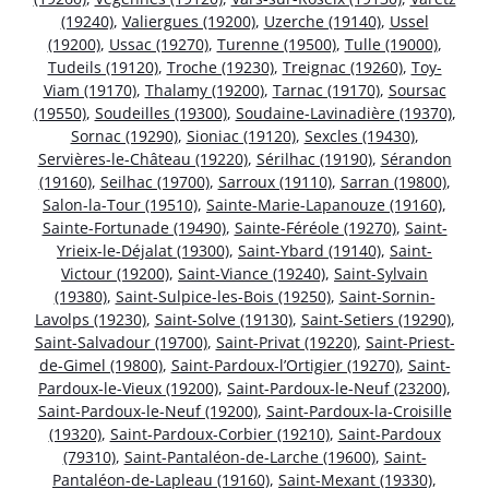
(19240)
,
Valiergues (19200)
,
Uzerche (19140)
,
Ussel
(19200)
,
Ussac (19270)
,
Turenne (19500)
,
Tulle (19000)
,
Tudeils (19120)
,
Troche (19230)
,
Treignac (19260)
,
Toy-
Viam (19170)
,
Thalamy (19200)
,
Tarnac (19170)
,
Soursac
(19550)
,
Soudeilles (19300)
,
Soudaine-Lavinadière (19370)
,
Sornac (19290)
,
Sioniac (19120)
,
Sexcles (19430)
,
Servières-le-Château (19220)
,
Sérilhac (19190)
,
Sérandon
(19160)
,
Seilhac (19700)
,
Sarroux (19110)
,
Sarran (19800)
,
Salon-la-Tour (19510)
,
Sainte-Marie-Lapanouze (19160)
,
Sainte-Fortunade (19490)
,
Sainte-Féréole (19270)
,
Saint-
Yrieix-le-Déjalat (19300)
,
Saint-Ybard (19140)
,
Saint-
Victour (19200)
,
Saint-Viance (19240)
,
Saint-Sylvain
(19380)
,
Saint-Sulpice-les-Bois (19250)
,
Saint-Sornin-
Lavolps (19230)
,
Saint-Solve (19130)
,
Saint-Setiers (19290)
,
Saint-Salvadour (19700)
,
Saint-Privat (19220)
,
Saint-Priest-
de-Gimel (19800)
,
Saint-Pardoux-l’Ortigier (19270)
,
Saint-
Pardoux-le-Vieux (19200)
,
Saint-Pardoux-le-Neuf (23200)
,
Saint-Pardoux-le-Neuf (19200)
,
Saint-Pardoux-la-Croisille
(19320)
,
Saint-Pardoux-Corbier (19210)
,
Saint-Pardoux
(79310)
,
Saint-Pantaléon-de-Larche (19600)
,
Saint-
Pantaléon-de-Lapleau (19160)
,
Saint-Mexant (19330)
,