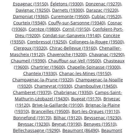
Espagnac (19150)
,
Égletons (19300)
,
Donzenac (19270)
,
Davignac (19250)
,
Darnets (19300)
,
Darazac (19220)
,
Dampniat (19360)
,
Curemonte (19500)
,
Cublac (19520)
,
Courteix (19340)
,
Couffy-sur-Sarsonne (19340)
,
Cosnac
(19360)
,
Corrèze (19800)
,
Cornil (19150)
,
Confolent-Port-
Dieu (19200)
,
Condat-sur-Ganaveix (19140)
,
Concèze
(19350)
,
Combressol (19250)
,
Collonges-la-Rouge (19500)
,
Clergoux (19320)
,
Chirac-Bellevue (19160)
,
Chenailler-
Mascheix (19120)
,
Chaveroche (19200)
,
Chavanac (19290)
,
Chaumeil (19390)
,
Chauffour-sur-Vell (19500)
,
Chasteaux
(19600)
,
Chartrier (19600)
,
Chapelle-Spinasse (19300)
,
Chanteix (19330)
,
Chanac-les-Mines (19150)
,
Champagnac-la-Prune (19320)
,
Champagnac-la-Noaille
(19320)
,
Chameyrat (19330)
,
Chamboulive (19450)
,
Chamberet (19370)
,
Chabrignac (19350)
,
Camps-Saint-
Mathurin-Léobazel (19430)
,
Bugeat (19170)
,
Brivezac
(19120)
,
Brive-la-Gaillarde (19100)
,
Brignac-la-Plaine
(19310)
,
Branceilles (19500)
,
Bort-les-Orgues (19110)
,
Bonnefond (19170)
,
Bilhac (19120)
,
Beyssenac (19230)
,
Beyssac (19230)
,
Beynat (19190)
,
Benayes (19510)
,
Bellechassagne (19290)
,
Beaumont (86490)
,
Beaumont