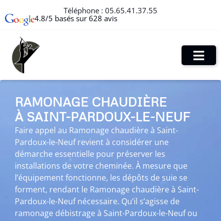
Téléphone :
05.65.41.37.55
4.8/5 basés sur 628 avis
RAMONAGE CHAUDIÈRE
À SAINT-PARDOUX-LE-NEUF
Faire appel au Ramonage chaudière à Saint-
Pardoux-le-Neuf revient à considérer une
démarche essentielle pour préserver les
installations de votre cheminée. À mesure que
l’équipement fonctionne, les dépôts de suie se
forment, rendant le Ramonage chaudière à Saint-
Pardoux-le-Neuf nécessaire. Qu’il s’agisse de
ramonage débistrage à Saint-Pardoux-le-Neuf ou