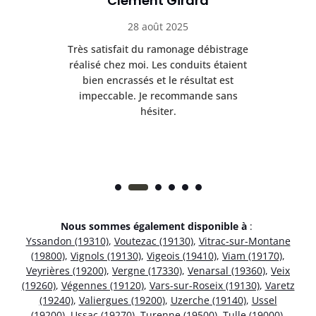
Clément Girard
28 août 2025
e
Très satisfait du ramonage débistrage
née.
réalisé chez moi. Les conduits étaient
déb
et
bien encrassés et le résultat est
ret
 et
impeccable. Je recommande sans
hésiter.
Nous sommes également disponible à
:
Yssandon (19310)
,
Voutezac (19130)
,
Vitrac-sur-Montane
(19800)
,
Vignols (19130)
,
Vigeois (19410)
,
Viam (19170)
,
Veyrières (19200)
,
Vergne (17330)
,
Venarsal (19360)
,
Veix
(19260)
,
Végennes (19120)
,
Vars-sur-Roseix (19130)
,
Varetz
(19240)
,
Valiergues (19200)
,
Uzerche (19140)
,
Ussel
(19200)
,
Ussac (19270)
,
Turenne (19500)
,
Tulle (19000)
,