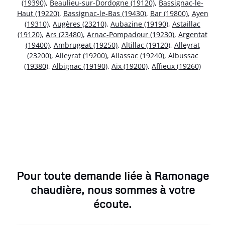
(19390)
,
Beaulieu-sur-Dordogne (19120)
,
Bassignac-le-
Haut (19220)
,
Bassignac-le-Bas (19430)
,
Bar (19800)
,
Ayen
(19310)
,
Augères (23210)
,
Aubazine (19190)
,
Astaillac
(19120)
,
Ars (23480)
,
Arnac-Pompadour (19230)
,
Argentat
(19400)
,
Ambrugeat (19250)
,
Altillac (19120)
,
Alleyrat
(23200)
,
Alleyrat (19200)
,
Allassac (19240)
,
Albussac
(19380)
,
Albignac (19190)
,
Aix (19200)
,
Affieux (19260)
Pour toute demande liée à Ramonage
chaudière, nous sommes à votre
écoute.