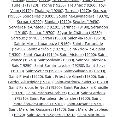
Tudeils (19120)
,
Troche (19230)
,
Treignac (19260)
,
Toy-
Viam (19170)
,
Thalamy (19200)
,
Tarnac (19170)
,
Soursac
(19550)
,
Soudeilles (19300)
,
Soudaine-Lavinadière (19370)
,
Sornac (19290)
,
Sioniac (19120)
,
Sexcles (19430)
,
Servières-le-Château (19220)
,
Sérilhac (19190)
,
Sérandon
(19160)
,
Seilhac (19700)
,
Ségur-le-Château (19230)
,
Sarroux (19110)
,
Sarran (19800)
,
Salon-la-Tour (19510)
,
Sainte-Marie-Lapanouze (19160)
,
Sainte-Fortunade
(19490)
,
Sainte-Féréole (19270)
,
Saint-Yrieix-le-Déjalat
(19300)
,
Saint-Ybard (19140)
,
Saint-Victour (19200)
,
Saint-
Viance (19240)
,
Saint-Sylvain (19380)
,
Saint-Sulpice-les-
Bois (19250)
,
Saint-Sornin-Lavolps (19230)
,
Saint-Solve
(19130)
,
Saint-Setiers (19290)
,
Saint-Salvadour (19700)
,
Saint-Privat (19220)
,
Saint-Priest-de-Gimel (19800)
,
Saint-
Pardoux-l’Ortigier (19270)
,
Saint-Pardoux-le-Vieux (19200)
,
Saint-Pardoux-le-Neuf (19200)
,
Saint-Pardoux-la-Croisille
(19320)
,
Saint-Pardoux-Corbier (19210)
,
Saint-Pardoux
(79310)
,
Saint-Pantaléon-de-Larche (19600)
,
Saint-
Pantaléon-de-Lapleau (19160)
,
Saint-Mexant (19330)
,
Saint-Merd-les-Oussines (19170)
,
Saint-Merd-de-Lapleau
(19320)
,
Saint-Martin-Sepert (19210)
,
Saint-Martin-la-