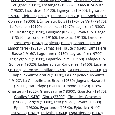
Louignac (19310)
,
Lostanges (19500)
,
Lissac-sur-Couze
(19600)
,
Liourdres (19120)
,
Ligneyrac (19500)
,
Lignareix
(19200)
,
Liginiac (19160)
,
Lestards (19170)
,
Les Angles-sur-
Corrèze (19000)
,
L’Église-aux-Bois (19170)
,
Le Vert (79170)
,
Le Pescher (19190)
,
Le Lonzac (19470)
,
Le Jardin (19300)
,
Le Chastang (19190)
,
Lavignac (87230)
,
Laval-sur-Luzège
(19550)
,
Latronche (19160)
,
Lascaux (19130)
,
Laroche-
près-Feyt (19340)
,
Lapleau (19550)
,
Lanteuil (19190)
,
Lamongerie (19510)
,
Lamazière-Haute (19340)
,
Lamazière-
Basse (19160)
,
Laguenne (19150)
,
Lagraulière (19700)
,
Lagleygeolle (19500)
,
Lagarde-Enval (19150)
,
Lafage-sur-
Sombre (19320)
,
Ladignac-sur-Rondelles (19150)
,
Lacelle
(19170)
,
La Roche-Canillac (19320)
,
La Nouaille (23500)
,
La
Chapelle-Saint-Géraud (19430)
,
La Chapelle-aux-Saints
(19120)
,
La Chapelle-aux-Brocs (19360)
,
Jugeals-Nazareth
(19500)
,
Hautefage (19400)
,
Gumond (19320)
,
Gros-
Chastang (19320)
,
Grandsaigne (19300)
,
Gourdon (19170)
,
Goulles (19430)
,
Gioux (23500)
,
Gimel-les-Cascades
(19800)
,
Forgès (19380)
,
Feyt (19340)
,
Favars (19330)
,
Eyrein (19800)
,
Eygurande (19340)
,
Eyburie (19140)
,
Estivaux (19410)
,
Estivals (19600)
,
Espartignac (19140)
,