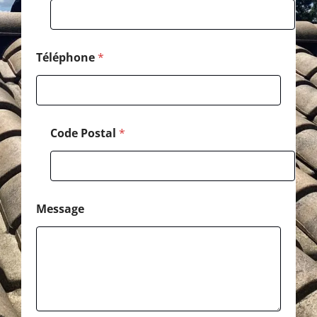
a
i
l
Téléphone
*
Code Postal
*
Message