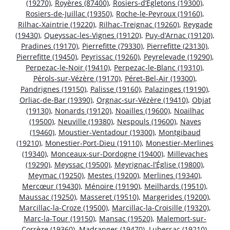
(19270)
,
Royères (87400)
,
Rosiers-d’Égletons (19300)
,
Rosiers-de-Juillac (19350)
,
Roche-le-Peyroux (19160)
,
Rilhac-Xaintrie (19220)
,
Rilhac-Treignac (19260)
,
Reygade
(19430)
,
Queyssac-les-Vignes (19120)
,
Puy-d’Arnac (19120)
,
Pradines (19170)
,
Pierrefitte (79330)
,
Pierrefitte (23130)
,
Pierrefitte (19450)
,
Peyrissac (19260)
,
Peyrelevade (19290)
,
Perpezac-le-Noir (19410)
,
Perpezac-le-Blanc (19310)
,
Pérols-sur-Vézère (19170)
,
Péret-Bel-Air (19300)
,
Pandrignes (19150)
,
Palisse (19160)
,
Palazinges (19190)
,
Orliac-de-Bar (19390)
,
Orgnac-sur-Vézère (19410)
,
Objat
(19130)
,
Nonards (19120)
,
Noailles (19600)
,
Noailhac
(19500)
,
Neuville (19380)
,
Nespouls (19600)
,
Naves
(19460)
,
Moustier-Ventadour (19300)
,
Montgibaud
(19210)
,
Monestier-Port-Dieu (19110)
,
Monestier-Merlines
(19340)
,
Monceaux-sur-Dordogne (19400)
,
Millevaches
(19290)
,
Meyssac (19500)
,
Meyrignac-l’Église (19800)
,
Meymac (19250)
,
Mestes (19200)
,
Merlines (19340)
,
Mercœur (19430)
,
Ménoire (19190)
,
Meilhards (19510)
,
Maussac (19250)
,
Masseret (19510)
,
Margerides (19200)
,
Marcillac-la-Croze (19500)
,
Marcillac-la-Croisille (19320)
,
Marc-la-Tour (19150)
,
Mansac (19520)
,
Malemort-sur-
Corrèze (19360)
,
Madranges (19470)
,
Lubersac (19210)
,