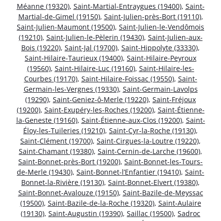
Méanne (19320)
,
Saint-Martial-Entraygues (19400)
,
Saint-
Martial-de-Gimel (19150)
,
Saint-Julien-près-Bort (19110)
,
Saint-Julien-Maumont (19500)
,
Saint-Julien-le-Vendômois
(19210)
,
Saint-Julien-le-Pèlerin (19430)
,
Saint-Julien-aux-
Bois (19220)
,
Saint-Jal (19700)
,
Saint-Hippolyte (33330)
,
Saint-Hilaire-Taurieux (19400)
,
Saint-Hilaire-Peyroux
(19560)
,
Saint-Hilaire-Luc (19160)
,
Saint-Hilaire-les-
Courbes (19170)
,
Saint-Hilaire-Foissac (19550)
,
Saint-
Germain-les-Vergnes (19330)
,
Saint-Germain-Lavolps
(19290)
,
Saint-Geniez-ô-Merle (19220)
,
Saint-Fréjoux
(19200)
,
Saint-Exupéry-les-Roches (19200)
,
Saint-Étienne-
la-Geneste (19160)
,
Saint-Étienne-aux-Clos (19200)
,
Saint-
Éloy-les-Tuileries (19210)
,
Saint-Cyr-la-Roche (19130)
,
Saint-Clément (19700)
,
Saint-Cirgues-la-Loutre (19220)
,
Saint-Chamant (19380)
,
Saint-Cernin-de-Larche (19600)
,
Saint-Bonnet-près-Bort (19200)
,
Saint-Bonnet-les-Tours-
de-Merle (19430)
,
Saint-Bonnet-l’Enfantier (19410)
,
Saint-
Bonnet-la-Rivière (19130)
,
Saint-Bonnet-Elvert (19380)
,
Saint-Bonnet-Avalouze (19150)
,
Saint-Bazile-de-Meyssac
(19500)
,
Saint-Bazile-de-la-Roche (19320)
,
Saint-Aulaire
(19130)
,
Saint-Augustin (19390)
,
Saillac (19500)
,
Sadroc