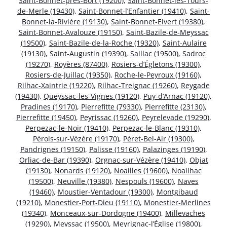
Saint-Bonnet-près-Bort (19200)
,
Saint-Bonnet-les-Tours-
de-Merle (19430)
,
Saint-Bonnet-l’Enfantier (19410)
,
Saint-
Bonnet-la-Rivière (19130)
,
Saint-Bonnet-Elvert (19380)
,
Saint-Bonnet-Avalouze (19150)
,
Saint-Bazile-de-Meyssac
(19500)
,
Saint-Bazile-de-la-Roche (19320)
,
Saint-Aulaire
(19130)
,
Saint-Augustin (19390)
,
Saillac (19500)
,
Sadroc
(19270)
,
Royères (87400)
,
Rosiers-d’Égletons (19300)
,
Rosiers-de-Juillac (19350)
,
Roche-le-Peyroux (19160)
,
Rilhac-Xaintrie (19220)
,
Rilhac-Treignac (19260)
,
Reygade
(19430)
,
Queyssac-les-Vignes (19120)
,
Puy-d’Arnac (19120)
,
Pradines (19170)
,
Pierrefitte (79330)
,
Pierrefitte (23130)
,
Pierrefitte (19450)
,
Peyrissac (19260)
,
Peyrelevade (19290)
,
Perpezac-le-Noir (19410)
,
Perpezac-le-Blanc (19310)
,
Pérols-sur-Vézère (19170)
,
Péret-Bel-Air (19300)
,
Pandrignes (19150)
,
Palisse (19160)
,
Palazinges (19190)
,
Orliac-de-Bar (19390)
,
Orgnac-sur-Vézère (19410)
,
Objat
(19130)
,
Nonards (19120)
,
Noailles (19600)
,
Noailhac
(19500)
,
Neuville (19380)
,
Nespouls (19600)
,
Naves
(19460)
,
Moustier-Ventadour (19300)
,
Montgibaud
(19210)
,
Monestier-Port-Dieu (19110)
,
Monestier-Merlines
(19340)
,
Monceaux-sur-Dordogne (19400)
,
Millevaches
(19290)
,
Meyssac (19500)
,
Meyrignac-l’Église (19800)
,