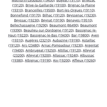
Mathurin-Léobazel (19430)
,
Bugeat (19170)
,
Brivezac
(19120)
,
Brive-la-Gaillarde (19100)
,
Brignac-la-Plaine
(19310)
,
Branceilles (19500)
,
Bort-les-Orgues (19110)
,
Bonnefond (19170)
,
Bilhac (19120)
,
Beyssenac (19230)
,
Beyssac (19230)
,
Beynat (19190)
,
Benayes (19510)
,
Bellechassagne (19290)
,
Beaumont (86490)
,
Beaumont
(19390)
,
Beaulieu-sur-Dordogne (19120)
,
Bassignac-le-
Haut (19220)
,
Bassignac-le-Bas (19430)
,
Bar (19800)
,
Ayen
(19310)
,
Augères (23210)
,
Aubazine (19190)
,
Astaillac
(19120)
,
Ars (23480)
,
Arnac-Pompadour (19230)
,
Argentat
(19400)
,
Ambrugeat (19250)
,
Altillac (19120)
,
Alleyrat
(23200)
,
Alleyrat (19200)
,
Allassac (19240)
,
Albussac
(19380)
,
Albignac (19190)
,
Aix (19200)
,
Affieux (19260)