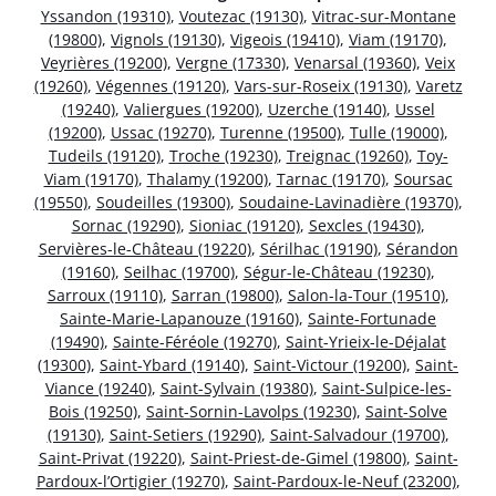
Yssandon (19310)
,
Voutezac (19130)
,
Vitrac-sur-Montane
(19800)
,
Vignols (19130)
,
Vigeois (19410)
,
Viam (19170)
,
Veyrières (19200)
,
Vergne (17330)
,
Venarsal (19360)
,
Veix
(19260)
,
Végennes (19120)
,
Vars-sur-Roseix (19130)
,
Varetz
(19240)
,
Valiergues (19200)
,
Uzerche (19140)
,
Ussel
(19200)
,
Ussac (19270)
,
Turenne (19500)
,
Tulle (19000)
,
Tudeils (19120)
,
Troche (19230)
,
Treignac (19260)
,
Toy-
Viam (19170)
,
Thalamy (19200)
,
Tarnac (19170)
,
Soursac
(19550)
,
Soudeilles (19300)
,
Soudaine-Lavinadière (19370)
,
Sornac (19290)
,
Sioniac (19120)
,
Sexcles (19430)
,
Servières-le-Château (19220)
,
Sérilhac (19190)
,
Sérandon
(19160)
,
Seilhac (19700)
,
Ségur-le-Château (19230)
,
Sarroux (19110)
,
Sarran (19800)
,
Salon-la-Tour (19510)
,
Sainte-Marie-Lapanouze (19160)
,
Sainte-Fortunade
(19490)
,
Sainte-Féréole (19270)
,
Saint-Yrieix-le-Déjalat
(19300)
,
Saint-Ybard (19140)
,
Saint-Victour (19200)
,
Saint-
Viance (19240)
,
Saint-Sylvain (19380)
,
Saint-Sulpice-les-
Bois (19250)
,
Saint-Sornin-Lavolps (19230)
,
Saint-Solve
(19130)
,
Saint-Setiers (19290)
,
Saint-Salvadour (19700)
,
Saint-Privat (19220)
,
Saint-Priest-de-Gimel (19800)
,
Saint-
Pardoux-l’Ortigier (19270)
,
Saint-Pardoux-le-Neuf (23200)
,