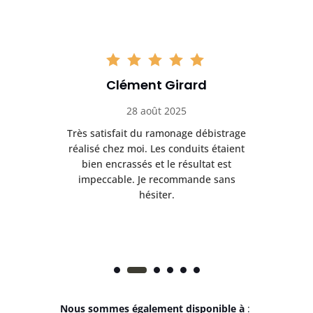
Clément Girard
28 août 2025
e
Très satisfait du ramonage débistrage
née.
réalisé chez moi. Les conduits étaient
déb
et
bien encrassés et le résultat est
ret
 et
impeccable. Je recommande sans
hésiter.
Nous sommes également disponible à
: