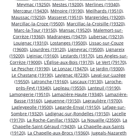
Meymac (19250)
,
Mestes (19200)
,
Merlines (19340)
,
Mercœur (19430)
,
Ménoire (19190)
,
Meilhards (19510)
,
Maussac (19250)
,
Masseret (19510)
,
Margerides (19200)
,
Marcillac-la-Croze (19500)
,
Marcillac-la-Croisille (19320)
,
Marc-la-Tour (19150)
,
Mansac (19520)
,
Malemort-sur-
Corrèze (19360)
,
Madranges (19470)
,
Lubersac (19210)
,
Louignac (19310)
,
Lostanges (19500)
,
Lissac-sur-Couze
(19600)
,
Liourdres (19120)
,
Ligneyrac (19500)
,
Lignareix
(19200)
,
Liginiac (19160)
,
Lestards (19170)
,
Les Angles-sur-
Corrèze (19000)
,
L’Église-aux-Bois (19170)
,
Le Vert (79170)
,
Le Pescher (19190)
,
Le Lonzac (19470)
,
Le Jardin (19300)
,
Le Chastang (19190)
,
Lavignac (87230)
,
Laval-sur-Luzège
(19550)
,
Latronche (19160)
,
Lascaux (19130)
,
Laroche-
près-Feyt (19340)
,
Lapleau (19550)
,
Lanteuil (19190)
,
Lamongerie (19510)
,
Lamazière-Haute (19340)
,
Lamazière-
Basse (19160)
,
Laguenne (19150)
,
Lagraulière (19700)
,
Lagleygeolle (19500)
,
Lagarde-Enval (19150)
,
Lafage-sur-
Sombre (19320)
,
Ladignac-sur-Rondelles (19150)
,
Lacelle
(19170)
,
La Roche-Canillac (19320)
,
La Nouaille (23500)
,
La
Chapelle-Saint-Géraud (19430)
,
La Chapelle-aux-Saints
(19120)
,
La Chapelle-aux-Brocs (19360)
,
Jugeals-Nazareth