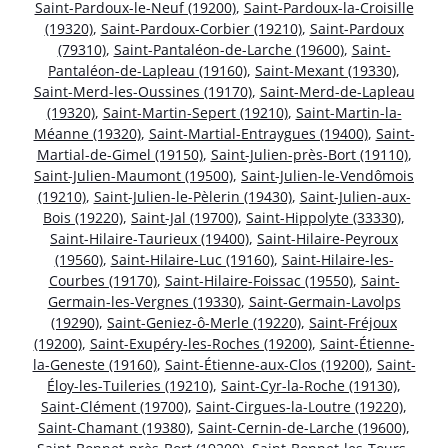
Saint-Pardoux-le-Neuf (19200)
,
Saint-Pardoux-la-Croisille
(19320)
,
Saint-Pardoux-Corbier (19210)
,
Saint-Pardoux
(79310)
,
Saint-Pantaléon-de-Larche (19600)
,
Saint-
Pantaléon-de-Lapleau (19160)
,
Saint-Mexant (19330)
,
Saint-Merd-les-Oussines (19170)
,
Saint-Merd-de-Lapleau
(19320)
,
Saint-Martin-Sepert (19210)
,
Saint-Martin-la-
Méanne (19320)
,
Saint-Martial-Entraygues (19400)
,
Saint-
Martial-de-Gimel (19150)
,
Saint-Julien-près-Bort (19110)
,
Saint-Julien-Maumont (19500)
,
Saint-Julien-le-Vendômois
(19210)
,
Saint-Julien-le-Pèlerin (19430)
,
Saint-Julien-aux-
Bois (19220)
,
Saint-Jal (19700)
,
Saint-Hippolyte (33330)
,
Saint-Hilaire-Taurieux (19400)
,
Saint-Hilaire-Peyroux
(19560)
,
Saint-Hilaire-Luc (19160)
,
Saint-Hilaire-les-
Courbes (19170)
,
Saint-Hilaire-Foissac (19550)
,
Saint-
Germain-les-Vergnes (19330)
,
Saint-Germain-Lavolps
(19290)
,
Saint-Geniez-ô-Merle (19220)
,
Saint-Fréjoux
(19200)
,
Saint-Exupéry-les-Roches (19200)
,
Saint-Étienne-
la-Geneste (19160)
,
Saint-Étienne-aux-Clos (19200)
,
Saint-
Éloy-les-Tuileries (19210)
,
Saint-Cyr-la-Roche (19130)
,
Saint-Clément (19700)
,
Saint-Cirgues-la-Loutre (19220)
,
Saint-Chamant (19380)
,
Saint-Cernin-de-Larche (19600)
,