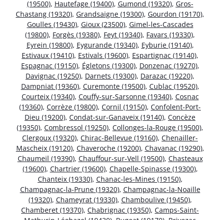
(19500)
,
Hautefage (19400)
,
Gumond (19320)
,
Gros-
Chastang (19320)
,
Grandsaigne (19300)
,
Gourdon (19170)
,
Goulles (19430)
,
Gioux (23500)
,
Gimel-les-Cascades
(19800)
,
Forgès (19380)
,
Feyt (19340)
,
Favars (19330)
,
Eyrein (19800)
,
Eygurande (19340)
,
Eyburie (19140)
,
Estivaux (19410)
,
Estivals (19600)
,
Espartignac (19140)
,
Espagnac (19150)
,
Égletons (19300)
,
Donzenac (19270)
,
Davignac (19250)
,
Darnets (19300)
,
Darazac (19220)
,
Dampniat (19360)
,
Curemonte (19500)
,
Cublac (19520)
,
Courteix (19340)
,
Couffy-sur-Sarsonne (19340)
,
Cosnac
(19360)
,
Corrèze (19800)
,
Cornil (19150)
,
Confolent-Port-
Dieu (19200)
,
Condat-sur-Ganaveix (19140)
,
Concèze
(19350)
,
Combressol (19250)
,
Collonges-la-Rouge (19500)
,
Clergoux (19320)
,
Chirac-Bellevue (19160)
,
Chenailler-
Mascheix (19120)
,
Chaveroche (19200)
,
Chavanac (19290)
,
Chaumeil (19390)
,
Chauffour-sur-Vell (19500)
,
Chasteaux
(19600)
,
Chartrier (19600)
,
Chapelle-Spinasse (19300)
,
Chanteix (19330)
,
Chanac-les-Mines (19150)
,
Champagnac-la-Prune (19320)
,
Champagnac-la-Noaille
(19320)
,
Chameyrat (19330)
,
Chamboulive (19450)
,
Chamberet (19370)
,
Chabrignac (19350)
,
Camps-Saint-