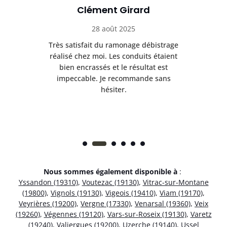
Clément Girard
28 août 2025
e
Très satisfait du ramonage débistrage
née.
réalisé chez moi. Les conduits étaient
déb
et
bien encrassés et le résultat est
ret
 et
impeccable. Je recommande sans
hésiter.
Nous sommes également disponible à
:
Yssandon (19310)
,
Voutezac (19130)
,
Vitrac-sur-Montane
(19800)
,
Vignols (19130)
,
Vigeois (19410)
,
Viam (19170)
,
Veyrières (19200)
,
Vergne (17330)
,
Venarsal (19360)
,
Veix
(19260)
,
Végennes (19120)
,
Vars-sur-Roseix (19130)
,
Varetz
(19240)
,
Valiergues (19200)
,
Uzerche (19140)
,
Ussel