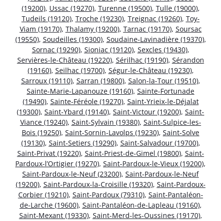
(19200)
,
Ussac (19270)
,
Turenne (19500)
,
Tulle (19000)
,
Tudeils (19120)
,
Troche (19230)
,
Treignac (19260)
,
Toy-
Viam (19170)
,
Thalamy (19200)
,
Tarnac (19170)
,
Soursac
(19550)
,
Soudeilles (19300)
,
Soudaine-Lavinadière (19370)
,
Sornac (19290)
,
Sioniac (19120)
,
Sexcles (19430)
,
Servières-le-Château (19220)
,
Sérilhac (19190)
,
Sérandon
(19160)
,
Seilhac (19700)
,
Ségur-le-Château (19230)
,
Sarroux (19110)
,
Sarran (19800)
,
Salon-la-Tour (19510)
,
Sainte-Marie-Lapanouze (19160)
,
Sainte-Fortunade
(19490)
,
Sainte-Féréole (19270)
,
Saint-Yrieix-le-Déjalat
(19300)
,
Saint-Ybard (19140)
,
Saint-Victour (19200)
,
Saint-
Viance (19240)
,
Saint-Sylvain (19380)
,
Saint-Sulpice-les-
Bois (19250)
,
Saint-Sornin-Lavolps (19230)
,
Saint-Solve
(19130)
,
Saint-Setiers (19290)
,
Saint-Salvadour (19700)
,
Saint-Privat (19220)
,
Saint-Priest-de-Gimel (19800)
,
Saint-
Pardoux-l’Ortigier (19270)
,
Saint-Pardoux-le-Vieux (19200)
,
Saint-Pardoux-le-Neuf (23200)
,
Saint-Pardoux-le-Neuf
(19200)
,
Saint-Pardoux-la-Croisille (19320)
,
Saint-Pardoux-
Corbier (19210)
,
Saint-Pardoux (79310)
,
Saint-Pantaléon-
de-Larche (19600)
,
Saint-Pantaléon-de-Lapleau (19160)
,
Saint-Mexant (19330)
,
Saint-Merd-les-Oussines (19170)
,