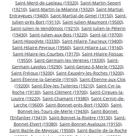
Saint-Merd-de-Lapleau (19320)
,
Saint-Martin-Sepert
(19210)
,
Saint-Martin-la-Méanne (19320)
,
Saint-Martial-
Entraygues (19400)
,
Saint-Martial-de-Gimel (19150)
,
Saint-
Julien-près-Bort (19110)
,
Saint-Julien-Maumont (19500)
,
Saint-Julien-le-Vendômois (19210)
,
Saint-Julien-le-Pèlerin
(19430)
,
Saint-Julien-aux-Bois (19220)
,
Saint-Jal (19700)
,
Saint-Hippolyte (33330)
,
Saint-Hilaire-Taurieux (19400)
,
Saint-Hilaire-Peyroux (19560)
,
Saint-Hilaire-Luc (19160)
,
Saint-Hilaire-les-Courbes (19170)
,
Saint-Hilaire-Foissac
(19550)
,
Saint-Germain-les-Vergnes (19330)
,
Saint-
Germain-Lavolps (19290)
,
Saint-Geniez-ô-Merle (19220)
,
Saint-Fréjoux (19200)
,
Saint-Exupéry-les-Roches (19200)
,
Saint-Étienne-la-Geneste (19160)
,
Saint-Étienne-aux-Clos
(19200)
,
Saint-Éloy-les-Tuileries (19210)
,
Saint-Cyr-la-
Roche (19130)
,
Saint-Clément (19700)
,
Saint-Cirgues-la-
Loutre (19220)
,
Saint-Chamant (19380)
,
Saint-Cernin-de-
Larche (19600)
,
Saint-Bonnet-près-Bort (19200)
,
Saint-
Bonnet-les-Tours-de-Merle (19430)
,
Saint-Bonnet-
l’Enfantier (19410)
,
Saint-Bonnet-la-Rivière (19130)
,
Saint-
Bonnet-Elvert (19380)
,
Saint-Bonnet-Avalouze (19150)
,
Saint-Bazile-de-Meyssac (19500)
,
Saint-Bazile-de-la-Roche