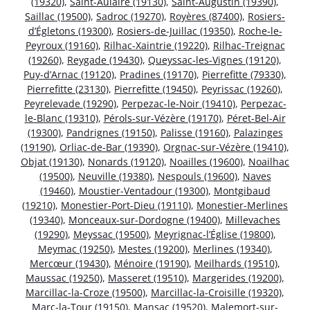
(19320)
,
Saint-Aulaire (19130)
,
Saint-Augustin (19390)
,
Saillac (19500)
,
Sadroc (19270)
,
Royères (87400)
,
Rosiers-
d’Égletons (19300)
,
Rosiers-de-Juillac (19350)
,
Roche-le-
Peyroux (19160)
,
Rilhac-Xaintrie (19220)
,
Rilhac-Treignac
(19260)
,
Reygade (19430)
,
Queyssac-les-Vignes (19120)
,
Puy-d’Arnac (19120)
,
Pradines (19170)
,
Pierrefitte (79330)
,
Pierrefitte (23130)
,
Pierrefitte (19450)
,
Peyrissac (19260)
,
Peyrelevade (19290)
,
Perpezac-le-Noir (19410)
,
Perpezac-
le-Blanc (19310)
,
Pérols-sur-Vézère (19170)
,
Péret-Bel-Air
(19300)
,
Pandrignes (19150)
,
Palisse (19160)
,
Palazinges
(19190)
,
Orliac-de-Bar (19390)
,
Orgnac-sur-Vézère (19410)
,
Objat (19130)
,
Nonards (19120)
,
Noailles (19600)
,
Noailhac
(19500)
,
Neuville (19380)
,
Nespouls (19600)
,
Naves
(19460)
,
Moustier-Ventadour (19300)
,
Montgibaud
(19210)
,
Monestier-Port-Dieu (19110)
,
Monestier-Merlines
(19340)
,
Monceaux-sur-Dordogne (19400)
,
Millevaches
(19290)
,
Meyssac (19500)
,
Meyrignac-l’Église (19800)
,
Meymac (19250)
,
Mestes (19200)
,
Merlines (19340)
,
Mercœur (19430)
,
Ménoire (19190)
,
Meilhards (19510)
,
Maussac (19250)
,
Masseret (19510)
,
Margerides (19200)
,
Marcillac-la-Croze (19500)
,
Marcillac-la-Croisille (19320)
,
Marc-la-Tour (19150)
,
Mansac (19520)
,
Malemort-sur-