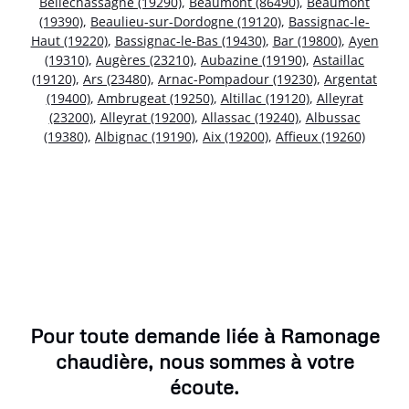
Bellechassagne (19290)
,
Beaumont (86490)
,
Beaumont
(19390)
,
Beaulieu-sur-Dordogne (19120)
,
Bassignac-le-
Haut (19220)
,
Bassignac-le-Bas (19430)
,
Bar (19800)
,
Ayen
(19310)
,
Augères (23210)
,
Aubazine (19190)
,
Astaillac
(19120)
,
Ars (23480)
,
Arnac-Pompadour (19230)
,
Argentat
(19400)
,
Ambrugeat (19250)
,
Altillac (19120)
,
Alleyrat
(23200)
,
Alleyrat (19200)
,
Allassac (19240)
,
Albussac
(19380)
,
Albignac (19190)
,
Aix (19200)
,
Affieux (19260)
Pour toute demande liée à Ramonage
chaudière, nous sommes à votre
écoute.