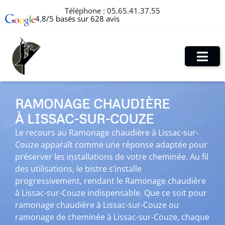
Téléphone :
05.65.41.37.55
4.8/5 basés sur 628 avis
RAMONAGE CHAUDIÈRE
À LISSAC-SUR-COUZE
Le recours au Ramonage chaudière à Lissac-sur-
Couze apparaît comme une réponse adaptée pour
préserver les installations de votre cheminée. Au fil
des utilisations, le bistre s’installe
progressivement, rendant le Ramonage chaudière
à Lissac-sur-Couze indispensable. Que ce soit pour
ramonage chaudière à Lissac-sur-Couze ou
ramonage de cheminée à Lissac-sur-Couze, chaque