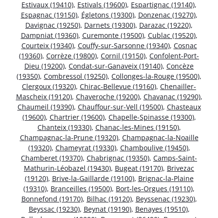
Estivaux (19410)
,
Estivals (19600)
,
Espartignac (19140)
,
Espagnac (19150)
,
Égletons (19300)
,
Donzenac (19270)
,
Davignac (19250)
,
Darnets (19300)
,
Darazac (19220)
,
Dampniat (19360)
,
Curemonte (19500)
,
Cublac (19520)
,
Courteix (19340)
,
Couffy-sur-Sarsonne (19340)
,
Cosnac
(19360)
,
Corrèze (19800)
,
Cornil (19150)
,
Confolent-Port-
Dieu (19200)
,
Condat-sur-Ganaveix (19140)
,
Concèze
(19350)
,
Combressol (19250)
,
Collonges-la-Rouge (19500)
,
Clergoux (19320)
,
Chirac-Bellevue (19160)
,
Chenailler-
Mascheix (19120)
,
Chaveroche (19200)
,
Chavanac (19290)
,
Chaumeil (19390)
,
Chauffour-sur-Vell (19500)
,
Chasteaux
(19600)
,
Chartrier (19600)
,
Chapelle-Spinasse (19300)
,
Chanteix (19330)
,
Chanac-les-Mines (19150)
,
Champagnac-la-Prune (19320)
,
Champagnac-la-Noaille
(19320)
,
Chameyrat (19330)
,
Chamboulive (19450)
,
Chamberet (19370)
,
Chabrignac (19350)
,
Camps-Saint-
Mathurin-Léobazel (19430)
,
Bugeat (19170)
,
Brivezac
(19120)
,
Brive-la-Gaillarde (19100)
,
Brignac-la-Plaine
(19310)
,
Branceilles (19500)
,
Bort-les-Orgues (19110)
,
Bonnefond (19170)
,
Bilhac (19120)
,
Beyssenac (19230)
,
Beyssac (19230)
,
Beynat (19190)
,
Benayes (19510)
,