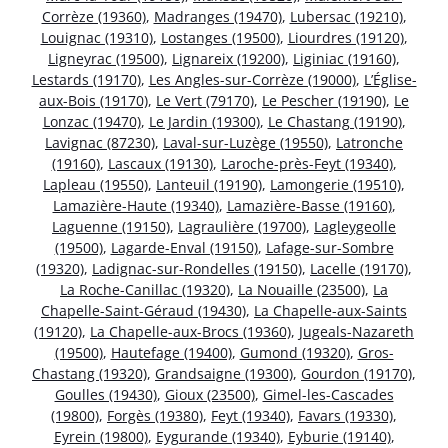
Corrèze (19360)
,
Madranges (19470)
,
Lubersac (19210)
,
Louignac (19310)
,
Lostanges (19500)
,
Liourdres (19120)
,
Ligneyrac (19500)
,
Lignareix (19200)
,
Liginiac (19160)
,
Lestards (19170)
,
Les Angles-sur-Corrèze (19000)
,
L’Église-
aux-Bois (19170)
,
Le Vert (79170)
,
Le Pescher (19190)
,
Le
Lonzac (19470)
,
Le Jardin (19300)
,
Le Chastang (19190)
,
Lavignac (87230)
,
Laval-sur-Luzège (19550)
,
Latronche
(19160)
,
Lascaux (19130)
,
Laroche-près-Feyt (19340)
,
Lapleau (19550)
,
Lanteuil (19190)
,
Lamongerie (19510)
,
Lamazière-Haute (19340)
,
Lamazière-Basse (19160)
,
Laguenne (19150)
,
Lagraulière (19700)
,
Lagleygeolle
(19500)
,
Lagarde-Enval (19150)
,
Lafage-sur-Sombre
(19320)
,
Ladignac-sur-Rondelles (19150)
,
Lacelle (19170)
,
La Roche-Canillac (19320)
,
La Nouaille (23500)
,
La
Chapelle-Saint-Géraud (19430)
,
La Chapelle-aux-Saints
(19120)
,
La Chapelle-aux-Brocs (19360)
,
Jugeals-Nazareth
(19500)
,
Hautefage (19400)
,
Gumond (19320)
,
Gros-
Chastang (19320)
,
Grandsaigne (19300)
,
Gourdon (19170)
,
Goulles (19430)
,
Gioux (23500)
,
Gimel-les-Cascades
(19800)
,
Forgès (19380)
,
Feyt (19340)
,
Favars (19330)
,
Eyrein (19800)
,
Eygurande (19340)
,
Eyburie (19140)
,