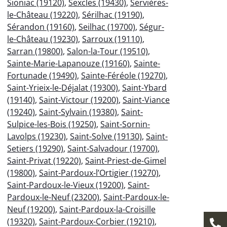
Sioniac (19120)
,
Sexcles (19430)
,
Servières-
le-Château (19220)
,
Sérilhac (19190)
,
Sérandon (19160)
,
Seilhac (19700)
,
Ségur-
le-Château (19230)
,
Sarroux (19110)
,
Sarran (19800)
,
Salon-la-Tour (19510)
,
Sainte-Marie-Lapanouze (19160)
,
Sainte-
Fortunade (19490)
,
Sainte-Féréole (19270)
,
Saint-Yrieix-le-Déjalat (19300)
,
Saint-Ybard
(19140)
,
Saint-Victour (19200)
,
Saint-Viance
(19240)
,
Saint-Sylvain (19380)
,
Saint-
Sulpice-les-Bois (19250)
,
Saint-Sornin-
Lavolps (19230)
,
Saint-Solve (19130)
,
Saint-
Setiers (19290)
,
Saint-Salvadour (19700)
,
Saint-Privat (19220)
,
Saint-Priest-de-Gimel
(19800)
,
Saint-Pardoux-l’Ortigier (19270)
,
Saint-Pardoux-le-Vieux (19200)
,
Saint-
Pardoux-le-Neuf (23200)
,
Saint-Pardoux-le-
Neuf (19200)
,
Saint-Pardoux-la-Croisille
(19320)
,
Saint-Pardoux-Corbier (19210)
,