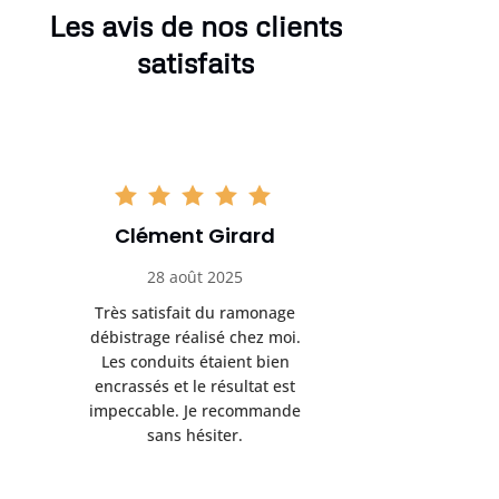
Les avis de nos clients
satisfaits
Clément Girard
Romai
28 août 2025
05 se
Très satisfait du ramonage
Excelle
débistrage réalisé chez moi.
ramonag
Les conduits étaient bien
L’interven
encrassés et le résultat est
retrouve
impeccable. Je recommande
fonctionne
sans hésiter.
Rien