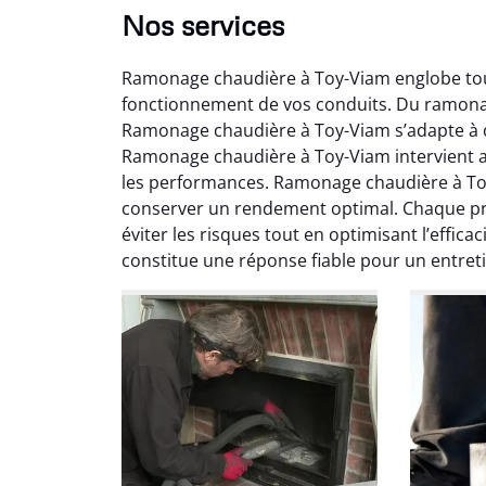
Nos services
Ramonage chaudière à Toy-Viam englobe tout
fonctionnement de vos conduits. Du ramonag
Ramonage chaudière à Toy-Viam s’adapte à c
Ramonage chaudière à Toy-Viam intervient ave
les performances. Ramonage chaudière à Toy
conserver un rendement optimal. Chaque p
Ni
éviter les risques tout en optimisant l’effi
constitue une réponse fiable pour un entret
2
Interve
propre
débistr
suite la
du tir