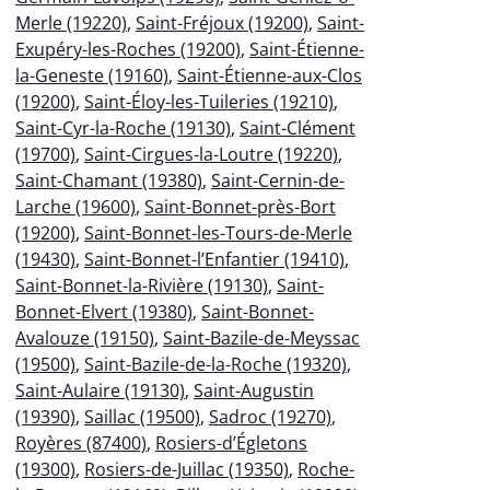
Merle (19220)
,
Saint-Fréjoux (19200)
,
Saint-
Exupéry-les-Roches (19200)
,
Saint-Étienne-
la-Geneste (19160)
,
Saint-Étienne-aux-Clos
(19200)
,
Saint-Éloy-les-Tuileries (19210)
,
Saint-Cyr-la-Roche (19130)
,
Saint-Clément
(19700)
,
Saint-Cirgues-la-Loutre (19220)
,
Saint-Chamant (19380)
,
Saint-Cernin-de-
Larche (19600)
,
Saint-Bonnet-près-Bort
(19200)
,
Saint-Bonnet-les-Tours-de-Merle
(19430)
,
Saint-Bonnet-l’Enfantier (19410)
,
Saint-Bonnet-la-Rivière (19130)
,
Saint-
Bonnet-Elvert (19380)
,
Saint-Bonnet-
Avalouze (19150)
,
Saint-Bazile-de-Meyssac
(19500)
,
Saint-Bazile-de-la-Roche (19320)
,
Saint-Aulaire (19130)
,
Saint-Augustin
(19390)
,
Saillac (19500)
,
Sadroc (19270)
,
Royères (87400)
,
Rosiers-d’Égletons
(19300)
,
Rosiers-de-Juillac (19350)
,
Roche-