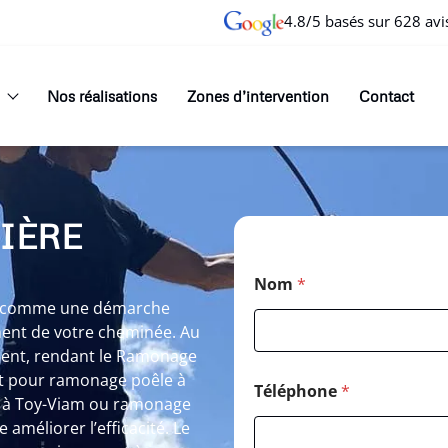
4.8/5 basés sur 628 avi
Nos réalisations
Zones d’intervention
Contact
IÈRE
Nom
*
it comme une démarche
ment de votre cheminée. Au
orment, rendant le Ramonage
it pour ramonage poêle à
Téléphone
*
s à Toy-Viam ou ramonage
améliorer l’efficacité. Le