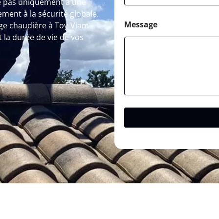
e pas uniquement à une
ement à la sécurité globale.
Message
ge chaudière à Toy-Viam
 la durée de vie de vos