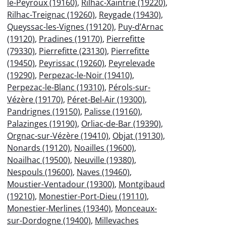
le-Peyroux (19160)
,
Rilhac-Xaintrie (19220)
,
Rilhac-Treignac (19260)
,
Reygade (19430)
,
Queyssac-les-Vignes (19120)
,
Puy-d’Arnac
(19120)
,
Pradines (19170)
,
Pierrefitte
(79330)
,
Pierrefitte (23130)
,
Pierrefitte
(19450)
,
Peyrissac (19260)
,
Peyrelevade
(19290)
,
Perpezac-le-Noir (19410)
,
Perpezac-le-Blanc (19310)
,
Pérols-sur-
Vézère (19170)
,
Péret-Bel-Air (19300)
,
Pandrignes (19150)
,
Palisse (19160)
,
Palazinges (19190)
,
Orliac-de-Bar (19390)
,
Orgnac-sur-Vézère (19410)
,
Objat (19130)
,
Nonards (19120)
,
Noailles (19600)
,
Noailhac (19500)
,
Neuville (19380)
,
Nespouls (19600)
,
Naves (19460)
,
Moustier-Ventadour (19300)
,
Montgibaud
(19210)
,
Monestier-Port-Dieu (19110)
,
Monestier-Merlines (19340)
,
Monceaux-
sur-Dordogne (19400)
,
Millevaches