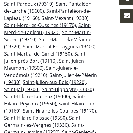
Saint-Pardoux (79310)
,
Saint-Pantaléon-
de-Larche (19600)
,
Saint-Pantaléon-de-
Lapleau (19160)
,
Saint-Mexant (19330)
,
Saint-Merd-les-Oussines (19170)
,
Saint-
Merd-de-Lapleau (19320)
,
Saint-Martin-
Sepert (19210)
,
Saint-Martin-la-Méanne
(19320)
,
Saint-Martial-Entraygues (19400)
,
Saint-Martial-de-Gimel (19150)
,
Saint-
Julien-près-Bort (19110)
,
Saint-Julien-
Maumont (19500)
,
Saint-Julien-le-
Vendômois (19210)
,
Saint-Julien-le-Pèlerin
(19430)
,
Saint-Julien-aux-Bois (19220)
,
Saint-Jal (19700)
,
Saint-Hippolyte (33330)
,
Saint-Hilaire-Taurieux (19400)
,
Saint-
Hilaire-Peyroux (19560)
,
Saint-Hilaire-Luc
(19160)
,
Saint-Hilaire-les-Courbes (19170)
,
Saint-Hilaire-Foissac (19550)
,
Saint-
Germain-les-Vergnes (19330)
,
Saint-
Germain-Lavolps (19290)
,
Saint-Geniez-ô-