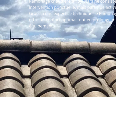
Ramonage chaudière à Toy-Viam ne consist
intervention ponctuelle, mais participe activ
Grâce à une expertise technique, le Ramona
offre un confort optimal tout en prolongeant
équipements.