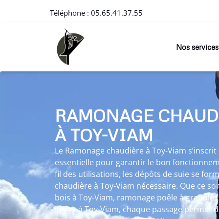
Téléphone :
05.65.41.37.55
Nos services
RAMONAGE CHAUD
À TOY-VIAM
Le Ramonage chaudière à Toy-Viam s’inscr
essentielle pour garantir le bon fonctionne
fil des utilisations, les dépôts de suie se f
chaudière à Toy-Viam nécessaire. Que ce so
bois à Toy-Viam, ramonage poêle à granulé
insert à Toy-Viam, chaque passage permet de 