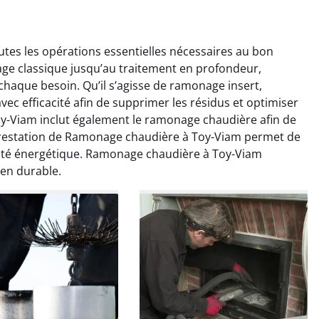
es les opérations essentielles nécessaires au bon
e classique jusqu’au traitement en profondeur,
haque besoin. Qu’il s’agisse de ramonage insert,
c efficacité afin de supprimer les résidus et optimiser
-Viam inclut également le ramonage chaudière afin de
restation de Ramonage chaudière à Toy-Viam permet de
colas Perrin
Yannick Morel
cacité énergétique. Ramonage chaudière à Toy-Viam
ien durable.
2 janvier 2026
12 juillet 2025
ntion rapide et très
Intervention très efficace
 pour le ramonage
pour le ramonage débistrage
age. On sent tout de
de ma cheminée. Le tirage
 différence au niveau
est nettement meilleur et
age. Très satisfait.
plus aucune odeur. Travail
propre et rapide.