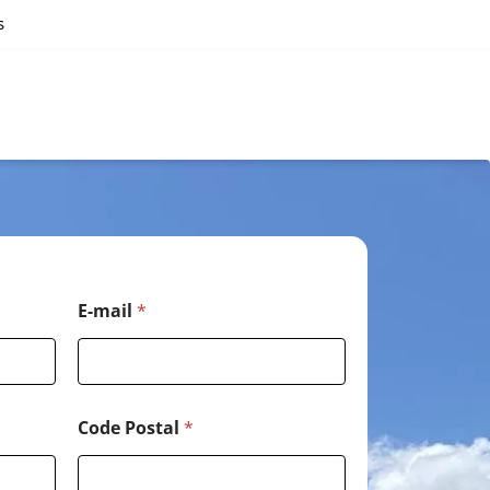
s
E-mail
*
Code Postal
*