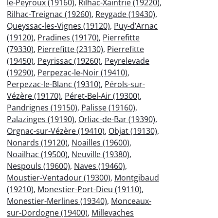
le-Peyroux (19160)
,
Rilhac-Xaintrie (19220)
,
Rilhac-Treignac (19260)
,
Reygade (19430)
,
Queyssac-les-Vignes (19120)
,
Puy-d’Arnac
(19120)
,
Pradines (19170)
,
Pierrefitte
(79330)
,
Pierrefitte (23130)
,
Pierrefitte
(19450)
,
Peyrissac (19260)
,
Peyrelevade
(19290)
,
Perpezac-le-Noir (19410)
,
Perpezac-le-Blanc (19310)
,
Pérols-sur-
Vézère (19170)
,
Péret-Bel-Air (19300)
,
Pandrignes (19150)
,
Palisse (19160)
,
Palazinges (19190)
,
Orliac-de-Bar (19390)
,
Orgnac-sur-Vézère (19410)
,
Objat (19130)
,
Nonards (19120)
,
Noailles (19600)
,
Noailhac (19500)
,
Neuville (19380)
,
Nespouls (19600)
,
Naves (19460)
,
Moustier-Ventadour (19300)
,
Montgibaud
(19210)
,
Monestier-Port-Dieu (19110)
,
Monestier-Merlines (19340)
,
Monceaux-
sur-Dordogne (19400)
,
Millevaches