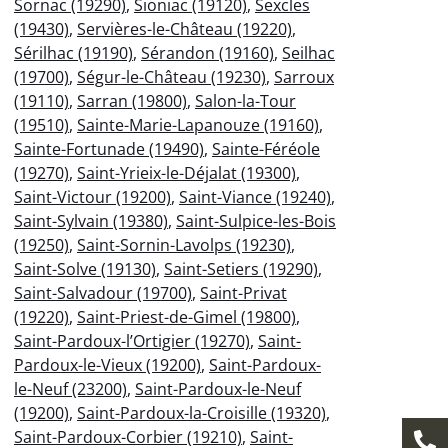
Sornac (19290)
,
Sioniac (19120)
,
Sexcles
(19430)
,
Servières-le-Château (19220)
,
Sérilhac (19190)
,
Sérandon (19160)
,
Seilhac
(19700)
,
Ségur-le-Château (19230)
,
Sarroux
(19110)
,
Sarran (19800)
,
Salon-la-Tour
(19510)
,
Sainte-Marie-Lapanouze (19160)
,
Sainte-Fortunade (19490)
,
Sainte-Féréole
(19270)
,
Saint-Yrieix-le-Déjalat (19300)
,
Saint-Victour (19200)
,
Saint-Viance (19240)
,
Saint-Sylvain (19380)
,
Saint-Sulpice-les-Bois
(19250)
,
Saint-Sornin-Lavolps (19230)
,
Saint-Solve (19130)
,
Saint-Setiers (19290)
,
Saint-Salvadour (19700)
,
Saint-Privat
(19220)
,
Saint-Priest-de-Gimel (19800)
,
Saint-Pardoux-l’Ortigier (19270)
,
Saint-
Pardoux-le-Vieux (19200)
,
Saint-Pardoux-
le-Neuf (23200)
,
Saint-Pardoux-le-Neuf
(19200)
,
Saint-Pardoux-la-Croisille (19320)
,
Saint-Pardoux-Corbier (19210)
,
Saint-