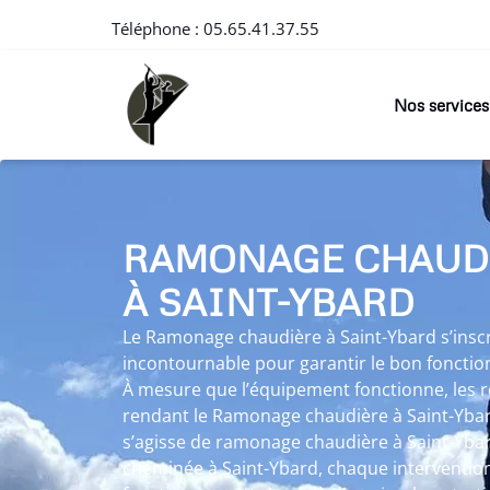
Téléphone :
05.65.41.37.55
Nos services
RAMONAGE CHAUD
À SAINT-YBARD
Le Ramonage chaudière à Saint-Ybard s’insc
incontournable pour garantir le bon foncti
À mesure que l’équipement fonctionne, les r
rendant le Ramonage chaudière à Saint-Ybard
s’agisse de ramonage chaudière à Saint-Yb
cheminée à Saint-Ybard, chaque interventio