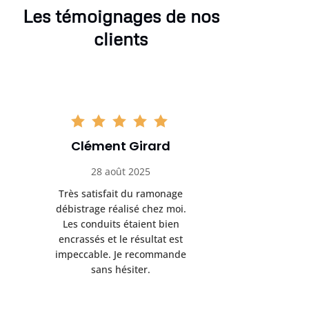
Les témoignages de nos
clients
Clément Girard
Romai
28 août 2025
05 se
Très satisfait du ramonage
Excelle
débistrage réalisé chez moi.
ramonag
Les conduits étaient bien
L’interven
encrassés et le résultat est
retrouve
impeccable. Je recommande
fonctionne
sans hésiter.
Rien