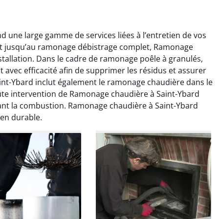
une large gamme de services liées à l’entretien de vos
nt jusqu’au ramonage débistrage complet, Ramonage
tallation. Dans le cadre de ramonage poêle à granulés,
avec efficacité afin de supprimer les résidus et assurer
int-Ybard inclut également le ramonage chaudière dans le
te intervention de Ramonage chaudière à Saint-Ybard
colas Perrin
Yannick Morel
çant la combustion. Ramonage chaudière à Saint-Ybard
ien durable.
2 janvier 2026
12 juillet 2025
ntion rapide et très
Intervention très efficace
 pour le ramonage
pour le ramonage débistrage
age. On sent tout de
de ma cheminée. Le tirage
 différence au niveau
est nettement meilleur et
age. Très satisfait.
plus aucune odeur. Travail
propre et rapide.