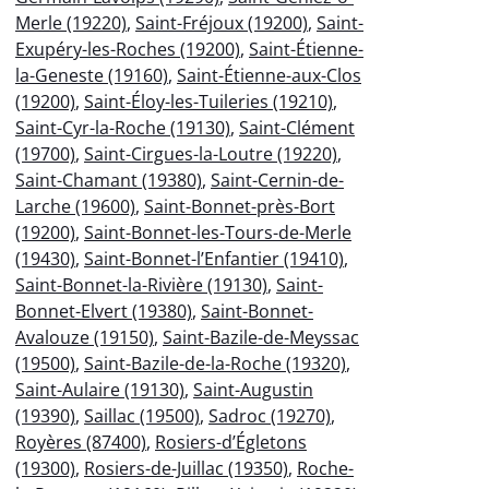
Merle (19220)
,
Saint-Fréjoux (19200)
,
Saint-
Exupéry-les-Roches (19200)
,
Saint-Étienne-
la-Geneste (19160)
,
Saint-Étienne-aux-Clos
(19200)
,
Saint-Éloy-les-Tuileries (19210)
,
Saint-Cyr-la-Roche (19130)
,
Saint-Clément
(19700)
,
Saint-Cirgues-la-Loutre (19220)
,
Saint-Chamant (19380)
,
Saint-Cernin-de-
Larche (19600)
,
Saint-Bonnet-près-Bort
(19200)
,
Saint-Bonnet-les-Tours-de-Merle
(19430)
,
Saint-Bonnet-l’Enfantier (19410)
,
Saint-Bonnet-la-Rivière (19130)
,
Saint-
Bonnet-Elvert (19380)
,
Saint-Bonnet-
Avalouze (19150)
,
Saint-Bazile-de-Meyssac
(19500)
,
Saint-Bazile-de-la-Roche (19320)
,
Saint-Aulaire (19130)
,
Saint-Augustin
(19390)
,
Saillac (19500)
,
Sadroc (19270)
,
Royères (87400)
,
Rosiers-d’Égletons
(19300)
,
Rosiers-de-Juillac (19350)
,
Roche-