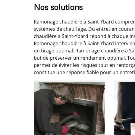
Nos solutions
Ramonage chaudière à Saint-Ybard comprend 
systèmes de chauffage. Du entretien coura
chaudière à Saint-Ybard répond à chaque ins
Ramonage chaudière à Saint-Ybard intervient 
un tirage optimal. Ramonage chaudière à Sa
but de préserver un rendement optimal. Tou
Ni
permet de éviter les risques tout en renfor
constitue une réponse fiable pour un entret
2
Interve
propre
débistr
suite la
du tir