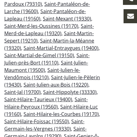
Pardoux (79310)
,
Saint-Pantaléon-de-
Larche (19600)
,
Saint-Pantaléon-de-
Lapleau (19160)
,
Saint-Mexant (19330)
,
Saint-Merd-les-Oussines (19170)
,
Saint-
Merd-de-Lapleau (19320)
,
Saint-Martin-
Sepert (19210)
,
Saint-Martin-la-Méanne
(19320)
,
Saint-Martial-Entraygues (19400)
,
Saint-Martial-de-Gimel (19150)
,
Saint-
Julien-près-Bort (19110)
,
Saint-Julien-
Maumont (19500)
,
Saint-Julien-le-
Vendômois (19210)
,
Saint-Julien-le-Pèlerin
(19430)
,
Saint-Julien-aux-Bois (19220)
,
Saint-Jal (19700)
,
Saint-Hippolyte (33330)
,
Saint-Hilaire-Taurieux (19400)
,
Saint-
Hilaire-Peyroux (19560)
,
Saint-Hilaire-Luc
(19160)
,
Saint-Hilaire-les-Courbes (19170)
,
Saint-Hilaire-Foissac (19550)
,
Saint-
Germain-les-Vergnes (19330)
,
Saint-
Germain-Lavolps (19290)
,
Saint-Geniez-ô-