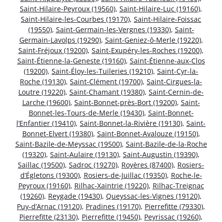
Saint-Hilaire-Peyroux (19560)
,
Saint-Hilaire-Luc (19160)
,
Saint-Hilaire-les-Courbes (19170)
,
Saint-Hilaire-Foissac
(19550)
,
Saint-Germain-les-Vergnes (19330)
,
Saint-
Germain-Lavolps (19290)
,
Saint-Geniez-ô-Merle (19220)
,
Saint-Fréjoux (19200)
,
Saint-Exupéry-les-Roches (19200)
,
Saint-Étienne-la-Geneste (19160)
,
Saint-Étienne-aux-Clos
(19200)
,
Saint-Éloy-les-Tuileries (19210)
,
Saint-Cyr-la-
Roche (19130)
,
Saint-Clément (19700)
,
Saint-Cirgues-la-
Loutre (19220)
,
Saint-Chamant (19380)
,
Saint-Cernin-de-
Larche (19600)
,
Saint-Bonnet-près-Bort (19200)
,
Saint-
Bonnet-les-Tours-de-Merle (19430)
,
Saint-Bonnet-
l’Enfantier (19410)
,
Saint-Bonnet-la-Rivière (19130)
,
Saint-
Bonnet-Elvert (19380)
,
Saint-Bonnet-Avalouze (19150)
,
Saint-Bazile-de-Meyssac (19500)
,
Saint-Bazile-de-la-Roche
(19320)
,
Saint-Aulaire (19130)
,
Saint-Augustin (19390)
,
Saillac (19500)
,
Sadroc (19270)
,
Royères (87400)
,
Rosiers-
d’Égletons (19300)
,
Rosiers-de-Juillac (19350)
,
Roche-le-
Peyroux (19160)
,
Rilhac-Xaintrie (19220)
,
Rilhac-Treignac
(19260)
,
Reygade (19430)
,
Queyssac-les-Vignes (19120)
,
Puy-d’Arnac (19120)
,
Pradines (19170)
,
Pierrefitte (79330)
,
Pierrefitte (23130)
,
Pierrefitte (19450)
,
Peyrissac (19260)
,