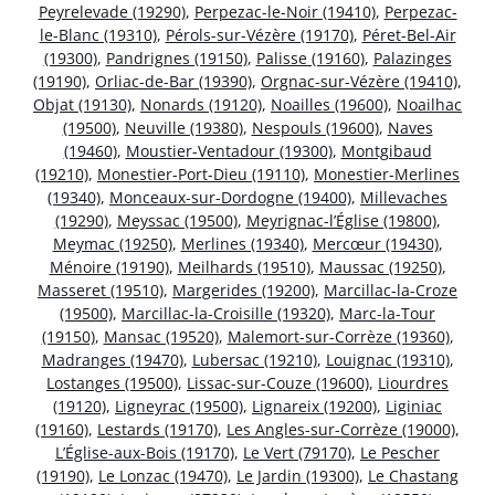
Peyrelevade (19290)
,
Perpezac-le-Noir (19410)
,
Perpezac-
le-Blanc (19310)
,
Pérols-sur-Vézère (19170)
,
Péret-Bel-Air
(19300)
,
Pandrignes (19150)
,
Palisse (19160)
,
Palazinges
(19190)
,
Orliac-de-Bar (19390)
,
Orgnac-sur-Vézère (19410)
,
Objat (19130)
,
Nonards (19120)
,
Noailles (19600)
,
Noailhac
(19500)
,
Neuville (19380)
,
Nespouls (19600)
,
Naves
(19460)
,
Moustier-Ventadour (19300)
,
Montgibaud
(19210)
,
Monestier-Port-Dieu (19110)
,
Monestier-Merlines
(19340)
,
Monceaux-sur-Dordogne (19400)
,
Millevaches
(19290)
,
Meyssac (19500)
,
Meyrignac-l’Église (19800)
,
Meymac (19250)
,
Merlines (19340)
,
Mercœur (19430)
,
Ménoire (19190)
,
Meilhards (19510)
,
Maussac (19250)
,
Masseret (19510)
,
Margerides (19200)
,
Marcillac-la-Croze
(19500)
,
Marcillac-la-Croisille (19320)
,
Marc-la-Tour
(19150)
,
Mansac (19520)
,
Malemort-sur-Corrèze (19360)
,
Madranges (19470)
,
Lubersac (19210)
,
Louignac (19310)
,
Lostanges (19500)
,
Lissac-sur-Couze (19600)
,
Liourdres
(19120)
,
Ligneyrac (19500)
,
Lignareix (19200)
,
Liginiac
(19160)
,
Lestards (19170)
,
Les Angles-sur-Corrèze (19000)
,
L’Église-aux-Bois (19170)
,
Le Vert (79170)
,
Le Pescher
(19190)
,
Le Lonzac (19470)
,
Le Jardin (19300)
,
Le Chastang