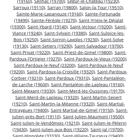
(19160)
,
Seilhac (19700)
,
Ségur-le-Château (19230)
,
Sarroux (19110)
,
Sarran (19800)
,
Salon-la-Tour (19510)
,
Sainte-Marie-Lapanouze (19160)
,
Sainte-Fortunade
(19490)
,
Sainte-Féréole (19270)
,
Saint-Yrieix-le-Déjalat
(19300)
,
Saint-Ybard (19140)
,
Saint-Victour (19200)
,
Saint-
Viance (19240)
,
Saint-Sylvain (19380)
,
Saint-Sulpice-les-
Bois (19250)
,
Saint-Sornin-Lavolps (19230)
,
Saint-Solve
(19130)
,
Saint-Setiers (19290)
,
Saint-Salvadour (19700)
,
Saint-Privat (19220)
,
Saint-Priest-de-Gimel (19800)
,
Saint-
Pardoux-l’Ortigier (19270)
,
Saint-Pardoux-le-Vieux (19200)
,
Saint-Pardoux-le-Neuf (23200)
,
Saint-Pardoux-le-Neuf
(19200)
,
Saint-Pardoux-la-Croisille (19320)
,
Saint-Pardoux-
Corbier (19210)
,
Saint-Pardoux (79310)
,
Saint-Pantaléon-
de-Larche (19600)
,
Saint-Pantaléon-de-Lapleau (19160)
,
Saint-Mexant (19330)
,
Saint-Merd-les-Oussines (19170)
,
Saint-Merd-de-Lapleau (19320)
,
Saint-Martin-Sepert
(19210)
,
Saint-Martin-la-Méanne (19320)
,
Saint-Martial-
Entraygues (19400)
,
Saint-Martial-de-Gimel (19150)
,
Saint-
Julien-près-Bort (19110)
,
Saint-Julien-Maumont (19500)
,
Saint-Julien-le-Vendômois (19210)
,
Saint-Julien-le-Pèlerin
(19430)
,
Saint-Julien-aux-Bois (19220)
,
Saint-Jal (19700)
,
Saint-Hippolyte (33330)
,
Saint-Hilaire-Taurieux (19400)
,