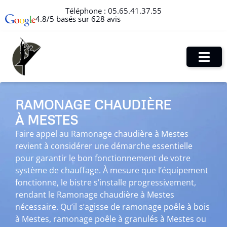
Téléphone :
05.65.41.37.55
4.8/5 basés sur 628 avis
RAMONAGE CHAUDIÈRE
À MESTES
Faire appel au Ramonage chaudière à Mestes
revient à considérer une démarche essentielle
pour garantir le bon fonctionnement de votre
système de chauffage. À mesure que l’équipement
fonctionne, le bistre s’installe progressivement,
rendant le Ramonage chaudière à Mestes
nécessaire. Qu’il s’agisse de ramonage poêle à bois
à Mestes, ramonage poêle à granulés à Mestes ou