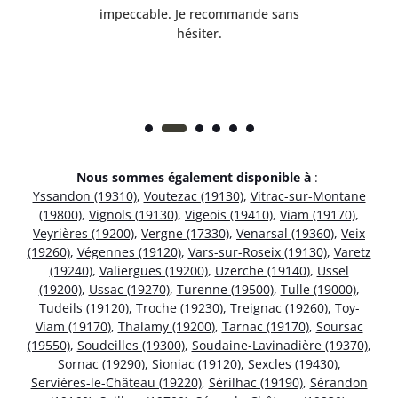
 et
impeccable. Je recommande sans
hésiter.
Nous sommes également disponible à
:
Yssandon (19310)
,
Voutezac (19130)
,
Vitrac-sur-Montane
(19800)
,
Vignols (19130)
,
Vigeois (19410)
,
Viam (19170)
,
Veyrières (19200)
,
Vergne (17330)
,
Venarsal (19360)
,
Veix
(19260)
,
Végennes (19120)
,
Vars-sur-Roseix (19130)
,
Varetz
(19240)
,
Valiergues (19200)
,
Uzerche (19140)
,
Ussel
(19200)
,
Ussac (19270)
,
Turenne (19500)
,
Tulle (19000)
,
Tudeils (19120)
,
Troche (19230)
,
Treignac (19260)
,
Toy-
Viam (19170)
,
Thalamy (19200)
,
Tarnac (19170)
,
Soursac
(19550)
,
Soudeilles (19300)
,
Soudaine-Lavinadière (19370)
,
Sornac (19290)
,
Sioniac (19120)
,
Sexcles (19430)
,
Servières-le-Château (19220)
,
Sérilhac (19190)
,
Sérandon