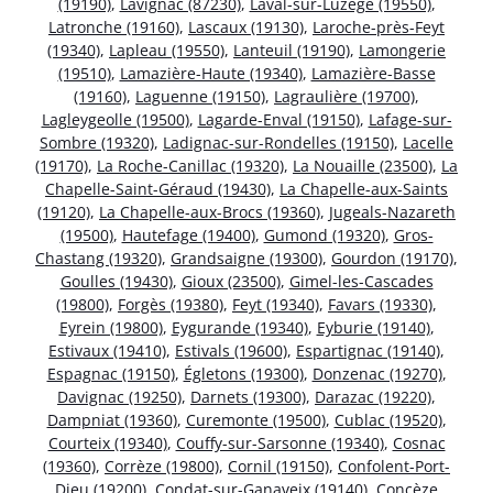
(19190)
,
Lavignac (87230)
,
Laval-sur-Luzège (19550)
,
Latronche (19160)
,
Lascaux (19130)
,
Laroche-près-Feyt
(19340)
,
Lapleau (19550)
,
Lanteuil (19190)
,
Lamongerie
(19510)
,
Lamazière-Haute (19340)
,
Lamazière-Basse
(19160)
,
Laguenne (19150)
,
Lagraulière (19700)
,
Lagleygeolle (19500)
,
Lagarde-Enval (19150)
,
Lafage-sur-
Sombre (19320)
,
Ladignac-sur-Rondelles (19150)
,
Lacelle
(19170)
,
La Roche-Canillac (19320)
,
La Nouaille (23500)
,
La
Chapelle-Saint-Géraud (19430)
,
La Chapelle-aux-Saints
(19120)
,
La Chapelle-aux-Brocs (19360)
,
Jugeals-Nazareth
(19500)
,
Hautefage (19400)
,
Gumond (19320)
,
Gros-
Chastang (19320)
,
Grandsaigne (19300)
,
Gourdon (19170)
,
Goulles (19430)
,
Gioux (23500)
,
Gimel-les-Cascades
(19800)
,
Forgès (19380)
,
Feyt (19340)
,
Favars (19330)
,
Eyrein (19800)
,
Eygurande (19340)
,
Eyburie (19140)
,
Estivaux (19410)
,
Estivals (19600)
,
Espartignac (19140)
,
Espagnac (19150)
,
Égletons (19300)
,
Donzenac (19270)
,
Davignac (19250)
,
Darnets (19300)
,
Darazac (19220)
,
Dampniat (19360)
,
Curemonte (19500)
,
Cublac (19520)
,
Courteix (19340)
,
Couffy-sur-Sarsonne (19340)
,
Cosnac
(19360)
,
Corrèze (19800)
,
Cornil (19150)
,
Confolent-Port-
Dieu (19200)
,
Condat-sur-Ganaveix (19140)
,
Concèze