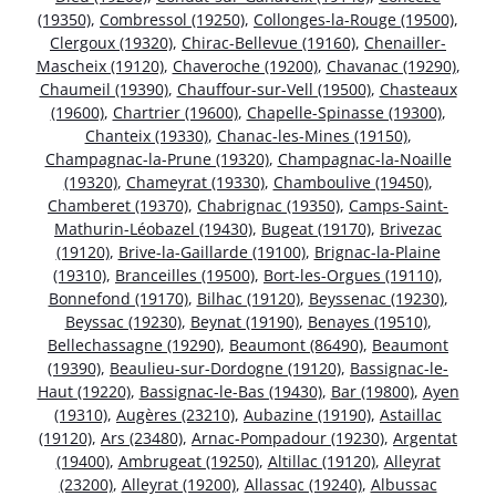
(19350)
,
Combressol (19250)
,
Collonges-la-Rouge (19500)
,
Clergoux (19320)
,
Chirac-Bellevue (19160)
,
Chenailler-
Mascheix (19120)
,
Chaveroche (19200)
,
Chavanac (19290)
,
Chaumeil (19390)
,
Chauffour-sur-Vell (19500)
,
Chasteaux
(19600)
,
Chartrier (19600)
,
Chapelle-Spinasse (19300)
,
Chanteix (19330)
,
Chanac-les-Mines (19150)
,
Champagnac-la-Prune (19320)
,
Champagnac-la-Noaille
(19320)
,
Chameyrat (19330)
,
Chamboulive (19450)
,
Chamberet (19370)
,
Chabrignac (19350)
,
Camps-Saint-
Mathurin-Léobazel (19430)
,
Bugeat (19170)
,
Brivezac
(19120)
,
Brive-la-Gaillarde (19100)
,
Brignac-la-Plaine
(19310)
,
Branceilles (19500)
,
Bort-les-Orgues (19110)
,
Bonnefond (19170)
,
Bilhac (19120)
,
Beyssenac (19230)
,
Beyssac (19230)
,
Beynat (19190)
,
Benayes (19510)
,
Bellechassagne (19290)
,
Beaumont (86490)
,
Beaumont
(19390)
,
Beaulieu-sur-Dordogne (19120)
,
Bassignac-le-
Haut (19220)
,
Bassignac-le-Bas (19430)
,
Bar (19800)
,
Ayen
(19310)
,
Augères (23210)
,
Aubazine (19190)
,
Astaillac
(19120)
,
Ars (23480)
,
Arnac-Pompadour (19230)
,
Argentat
(19400)
,
Ambrugeat (19250)
,
Altillac (19120)
,
Alleyrat
(23200)
,
Alleyrat (19200)
,
Allassac (19240)
,
Albussac