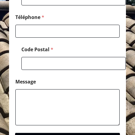
-
m
a
Téléphone
*
i
l
Code Postal
*
Message