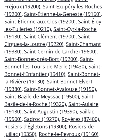
Fréjoux (19200)
,
Saint-Exupéry-les-Roches
(19200)
,
Saint-Étienne-la-Geneste (19160)
,
Saint-Étienne-aux-Clos (19200)
,
Saint-Éloy-
les-Tuileries (19210)
,
Saint-Cyr-la-Roche
(19130)
,
Saint-Clément (19700)
,
Saint-
Cirgues-la-Loutre (19220)
,
Saint-Chamant
(19380)
,
Saint-Cernin-de-Larche (19600)
,
Saint-Bonnet-près-Bort (19200)
,
Saint-
Bonnet-les-Tours-de-Merle (19430)
,
Saint-
Bonnet-l’Enfantier (19410)
,
Saint-Bonnet-
la-Rivière (19130)
,
Saint-Bonnet-Elvert
(19380)
,
Saint-Bonnet-Avalouze (19150)
,
Saint-Bazile-de-Meyssac (19500)
,
Saint-
Bazile-de-la-Roche (19320)
,
Saint-Aulaire
(19130)
,
Saint-Augustin (19390)
,
Saillac
(19500)
,
Sadroc (19270)
,
Royères (87400)
,
Rosiers-d’Égletons (19300)
,
Rosiers-de-
Juillac (19350)
,
Roche-le-Peyroux (19160)
,