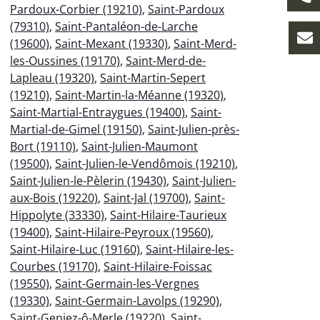
Pardoux-Corbier (19210)
,
Saint-Pardoux
(79310)
,
Saint-Pantaléon-de-Larche
(19600)
,
Saint-Mexant (19330)
,
Saint-Merd-
les-Oussines (19170)
,
Saint-Merd-de-
Lapleau (19320)
,
Saint-Martin-Sepert
(19210)
,
Saint-Martin-la-Méanne (19320)
,
Saint-Martial-Entraygues (19400)
,
Saint-
Martial-de-Gimel (19150)
,
Saint-Julien-près-
Bort (19110)
,
Saint-Julien-Maumont
(19500)
,
Saint-Julien-le-Vendômois (19210)
,
Saint-Julien-le-Pèlerin (19430)
,
Saint-Julien-
aux-Bois (19220)
,
Saint-Jal (19700)
,
Saint-
Hippolyte (33330)
,
Saint-Hilaire-Taurieux
(19400)
,
Saint-Hilaire-Peyroux (19560)
,
Saint-Hilaire-Luc (19160)
,
Saint-Hilaire-les-
Courbes (19170)
,
Saint-Hilaire-Foissac
(19550)
,
Saint-Germain-les-Vergnes
(19330)
,
Saint-Germain-Lavolps (19290)
,
Saint-Geniez-ô-Merle (19220)
,
Saint-