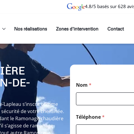
4.8/5 basés sur 628 avi
Nos réalisations
Zones d’intervention
Contact
IÈRE
N-DE-
Nom
*
e-Lapleau s’inscrit comme
 sécurité de votre cheminée.
Téléphone
*
endant le Ramonage chaudière
’il s’agisse de ramonage
 tout autre Ramonage