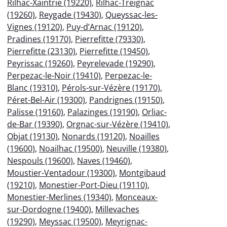
Rilhac-Xaintrie (19220)
,
Rilhac-Treignac
(19260)
,
Reygade (19430)
,
Queyssac-les-
Vignes (19120)
,
Puy-d’Arnac (19120)
,
Pradines (19170)
,
Pierrefitte (79330)
,
Pierrefitte (23130)
,
Pierrefitte (19450)
,
Peyrissac (19260)
,
Peyrelevade (19290)
,
Perpezac-le-Noir (19410)
,
Perpezac-le-
Blanc (19310)
,
Pérols-sur-Vézère (19170)
,
Péret-Bel-Air (19300)
,
Pandrignes (19150)
,
Palisse (19160)
,
Palazinges (19190)
,
Orliac-
de-Bar (19390)
,
Orgnac-sur-Vézère (19410)
,
Objat (19130)
,
Nonards (19120)
,
Noailles
(19600)
,
Noailhac (19500)
,
Neuville (19380)
,
Nespouls (19600)
,
Naves (19460)
,
Moustier-Ventadour (19300)
,
Montgibaud
(19210)
,
Monestier-Port-Dieu (19110)
,
Monestier-Merlines (19340)
,
Monceaux-
sur-Dordogne (19400)
,
Millevaches
(19290)
,
Meyssac (19500)
,
Meyrignac-