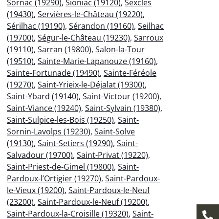
Sornac (19290)
,
Sioniac (19120)
,
Sexcles
(19430)
,
Servières-le-Château (19220)
,
Sérilhac (19190)
,
Sérandon (19160)
,
Seilhac
(19700)
,
Ségur-le-Château (19230)
,
Sarroux
(19110)
,
Sarran (19800)
,
Salon-la-Tour
(19510)
,
Sainte-Marie-Lapanouze (19160)
,
Sainte-Fortunade (19490)
,
Sainte-Féréole
(19270)
,
Saint-Yrieix-le-Déjalat (19300)
,
Saint-Ybard (19140)
,
Saint-Victour (19200)
,
Saint-Viance (19240)
,
Saint-Sylvain (19380)
,
Saint-Sulpice-les-Bois (19250)
,
Saint-
Sornin-Lavolps (19230)
,
Saint-Solve
(19130)
,
Saint-Setiers (19290)
,
Saint-
Salvadour (19700)
,
Saint-Privat (19220)
,
Saint-Priest-de-Gimel (19800)
,
Saint-
Pardoux-l’Ortigier (19270)
,
Saint-Pardoux-
le-Vieux (19200)
,
Saint-Pardoux-le-Neuf
(23200)
,
Saint-Pardoux-le-Neuf (19200)
,
Saint-Pardoux-la-Croisille (19320)
,
Saint-