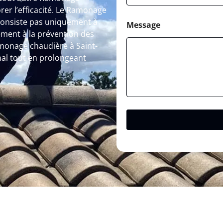
rer l’efficacité. Le Ramonage
consiste pas uniquement à
Message
ement à la prévention des
amonage chaudière à Saint-
mal tout en prolongeant