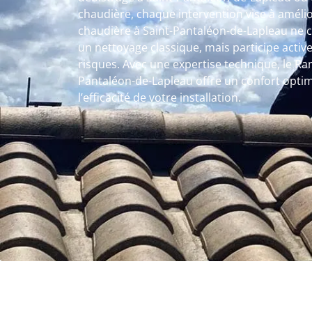
chaudière, chaque intervention vise à amélio
chaudière à Saint-Pantaléon-de-Lapleau ne 
un nettoyage classique, mais participe activ
risques. Avec une expertise technique, le R
Pantaléon-de-Lapleau offre un confort opti
l’efficacité de votre installation.