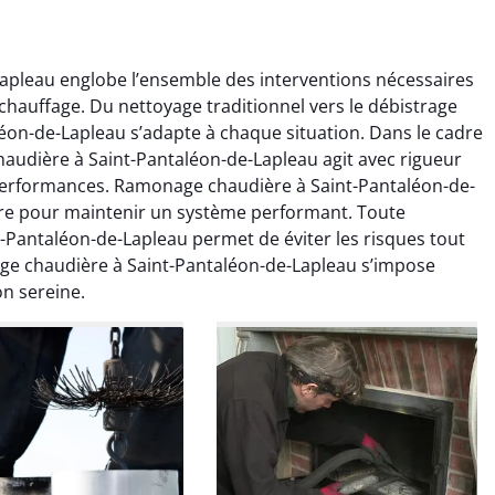
pleau englobe l’ensemble des interventions nécessaires
auffage. Du nettoyage traditionnel vers le débistrage
éon-de-Lapleau s’adapte à chaque situation. Dans le cadre
udière à Saint-Pantaléon-de-Lapleau agit avec rigueur
s performances. Ramonage chaudière à Saint-Pantaléon-de-
re pour maintenir un système performant. Toute
colas Perrin
Yannick Morel
Pantaléon-de-Lapleau permet de éviter les risques tout
ge chaudière à Saint-Pantaléon-de-Lapleau s’impose
2 janvier 2026
12 juillet 2025
on sereine.
ntion rapide et très
Intervention très efficace
 pour le ramonage
pour le ramonage débistrage
age. On sent tout de
de ma cheminée. Le tirage
 différence au niveau
est nettement meilleur et
age. Très satisfait.
plus aucune odeur. Travail
propre et rapide.