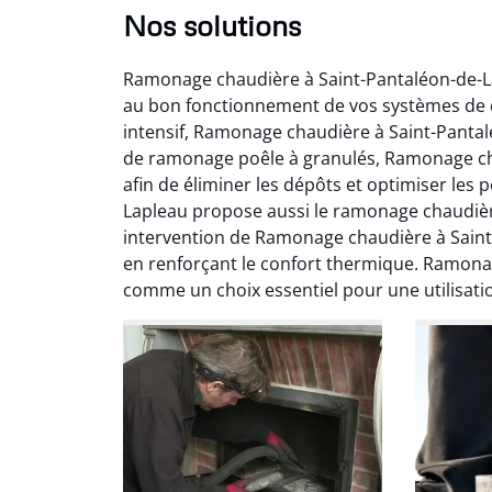
Nos solutions
Ramonage chaudière à Saint-Pantaléon-de-La
au bon fonctionnement de vos systèmes de ch
intensif, Ramonage chaudière à Saint-Pantal
de ramonage poêle à granulés, Ramonage cha
afin de éliminer les dépôts et optimiser le
Lapleau propose aussi le ramonage chaudiè
Ni
intervention de Ramonage chaudière à Saint-
en renforçant le confort thermique. Ramona
2
comme un choix essentiel pour une utilisati
Interve
propre
débistr
suite la
du tir