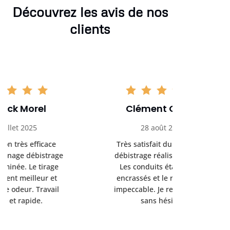
Découvrez les avis de nos
clients
Clément Girard
Romai
28 août 2025
05 se
Très satisfait du ramonage
Excelle
débistrage réalisé chez moi.
ramonag
Les conduits étaient bien
L’interven
encrassés et le résultat est
retrouve
impeccable. Je recommande
fonctionne
sans hésiter.
Rien