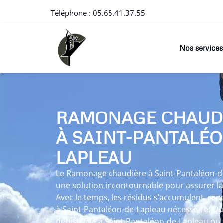
Téléphone :
05.65.41.37.55
Nos services
RAMONAGE CHAUD
À SAINT-PANTALÉO
LAPLEAU
Le Ramonage chaudière à Saint-Pantaléon-d
une solution incontournable pour assurer la
Avec le temps, les résidus s’accumulent, r
à Saint-Pantaléon-de-Lapleau nécessaire. Qu
débistrage à Saint-Pantaléon-de-Lapleau ou