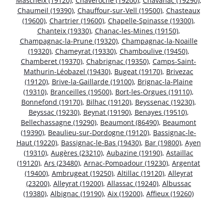
Mascheix (19120)
,
Chaveroche (19200)
,
Chavanac (19290)
,
Chaumeil (19390)
,
Chauffour-sur-Vell (19500)
,
Chasteaux
(19600)
,
Chartrier (19600)
,
Chapelle-Spinasse (19300)
,
Chanteix (19330)
,
Chanac-les-Mines (19150)
,
Champagnac-la-Prune (19320)
,
Champagnac-la-Noaille
(19320)
,
Chameyrat (19330)
,
Chamboulive (19450)
,
Chamberet (19370)
,
Chabrignac (19350)
,
Camps-Saint-
Mathurin-Léobazel (19430)
,
Bugeat (19170)
,
Brivezac
(19120)
,
Brive-la-Gaillarde (19100)
,
Brignac-la-Plaine
(19310)
,
Branceilles (19500)
,
Bort-les-Orgues (19110)
,
Bonnefond (19170)
,
Bilhac (19120)
,
Beyssenac (19230)
,
Beyssac (19230)
,
Beynat (19190)
,
Benayes (19510)
,
Bellechassagne (19290)
,
Beaumont (86490)
,
Beaumont
(19390)
,
Beaulieu-sur-Dordogne (19120)
,
Bassignac-le-
Haut (19220)
,
Bassignac-le-Bas (19430)
,
Bar (19800)
,
Ayen
(19310)
,
Augères (23210)
,
Aubazine (19190)
,
Astaillac
(19120)
,
Ars (23480)
,
Arnac-Pompadour (19230)
,
Argentat
(19400)
,
Ambrugeat (19250)
,
Altillac (19120)
,
Alleyrat
(23200)
,
Alleyrat (19200)
,
Allassac (19240)
,
Albussac
(19380)
,
Albignac (19190)
,
Aix (19200)
,
Affieux (19260)