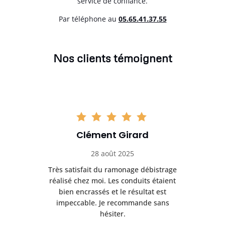
service de confiance.
Par téléphone au
05.65.41.37.55
Nos clients témoignent
Clément Girard
28 août 2025
e
Très satisfait du ramonage débistrage
née.
réalisé chez moi. Les conduits étaient
déb
et
bien encrassés et le résultat est
ret
 et
impeccable. Je recommande sans
hésiter.