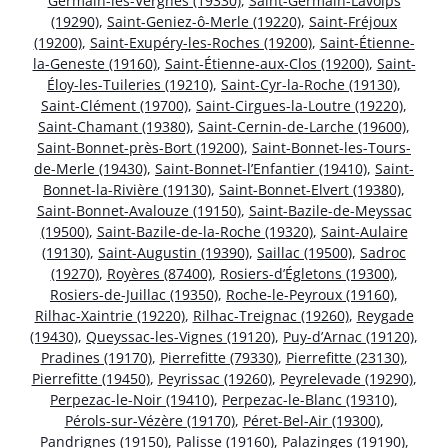
Germain-les-Vergnes (19330)
,
Saint-Germain-Lavolps
(19290)
,
Saint-Geniez-ô-Merle (19220)
,
Saint-Fréjoux
(19200)
,
Saint-Exupéry-les-Roches (19200)
,
Saint-Étienne-
la-Geneste (19160)
,
Saint-Étienne-aux-Clos (19200)
,
Saint-
Éloy-les-Tuileries (19210)
,
Saint-Cyr-la-Roche (19130)
,
Saint-Clément (19700)
,
Saint-Cirgues-la-Loutre (19220)
,
Saint-Chamant (19380)
,
Saint-Cernin-de-Larche (19600)
,
Saint-Bonnet-près-Bort (19200)
,
Saint-Bonnet-les-Tours-
de-Merle (19430)
,
Saint-Bonnet-l’Enfantier (19410)
,
Saint-
Bonnet-la-Rivière (19130)
,
Saint-Bonnet-Elvert (19380)
,
Saint-Bonnet-Avalouze (19150)
,
Saint-Bazile-de-Meyssac
(19500)
,
Saint-Bazile-de-la-Roche (19320)
,
Saint-Aulaire
(19130)
,
Saint-Augustin (19390)
,
Saillac (19500)
,
Sadroc
(19270)
,
Royères (87400)
,
Rosiers-d’Égletons (19300)
,
Rosiers-de-Juillac (19350)
,
Roche-le-Peyroux (19160)
,
Rilhac-Xaintrie (19220)
,
Rilhac-Treignac (19260)
,
Reygade
(19430)
,
Queyssac-les-Vignes (19120)
,
Puy-d’Arnac (19120)
,
Pradines (19170)
,
Pierrefitte (79330)
,
Pierrefitte (23130)
,
Pierrefitte (19450)
,
Peyrissac (19260)
,
Peyrelevade (19290)
,
Perpezac-le-Noir (19410)
,
Perpezac-le-Blanc (19310)
,
Pérols-sur-Vézère (19170)
,
Péret-Bel-Air (19300)
,
Pandrignes (19150)
,
Palisse (19160)
,
Palazinges (19190)
,