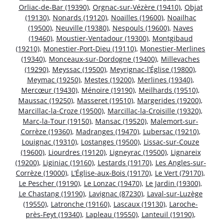
Orliac-de-Bar (19390)
,
Orgnac-sur-Vézère (19410)
,
Objat
(19130)
,
Nonards (19120)
,
Noailles (19600)
,
Noailhac
(19500)
,
Neuville (19380)
,
Nespouls (19600)
,
Naves
(19460)
,
Moustier-Ventadour (19300)
,
Montgibaud
(19210)
,
Monestier-Port-Dieu (19110)
,
Monestier-Merlines
(19340)
,
Monceaux-sur-Dordogne (19400)
,
Millevaches
(19290)
,
Meyssac (19500)
,
Meyrignac-l’Église (19800)
,
Meymac (19250)
,
Mestes (19200)
,
Merlines (19340)
,
Mercœur (19430)
,
Ménoire (19190)
,
Meilhards (19510)
,
Maussac (19250)
,
Masseret (19510)
,
Margerides (19200)
,
Marcillac-la-Croze (19500)
,
Marcillac-la-Croisille (19320)
,
Marc-la-Tour (19150)
,
Mansac (19520)
,
Malemort-sur-
Corrèze (19360)
,
Madranges (19470)
,
Lubersac (19210)
,
Louignac (19310)
,
Lostanges (19500)
,
Lissac-sur-Couze
(19600)
,
Liourdres (19120)
,
Ligneyrac (19500)
,
Lignareix
(19200)
,
Liginiac (19160)
,
Lestards (19170)
,
Les Angles-sur-
Corrèze (19000)
,
L’Église-aux-Bois (19170)
,
Le Vert (79170)
,
Le Pescher (19190)
,
Le Lonzac (19470)
,
Le Jardin (19300)
,
Le Chastang (19190)
,
Lavignac (87230)
,
Laval-sur-Luzège
(19550)
,
Latronche (19160)
,
Lascaux (19130)
,
Laroche-
près-Feyt (19340)
,
Lapleau (19550)
,
Lanteuil (19190)
,