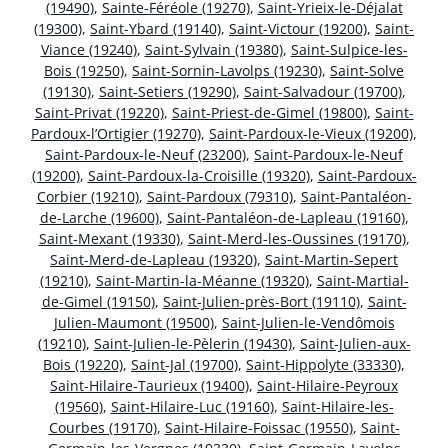
(19490)
,
Sainte-Féréole (19270)
,
Saint-Yrieix-le-Déjalat
(19300)
,
Saint-Ybard (19140)
,
Saint-Victour (19200)
,
Saint-
Viance (19240)
,
Saint-Sylvain (19380)
,
Saint-Sulpice-les-
Bois (19250)
,
Saint-Sornin-Lavolps (19230)
,
Saint-Solve
(19130)
,
Saint-Setiers (19290)
,
Saint-Salvadour (19700)
,
Saint-Privat (19220)
,
Saint-Priest-de-Gimel (19800)
,
Saint-
Pardoux-l’Ortigier (19270)
,
Saint-Pardoux-le-Vieux (19200)
,
Saint-Pardoux-le-Neuf (23200)
,
Saint-Pardoux-le-Neuf
(19200)
,
Saint-Pardoux-la-Croisille (19320)
,
Saint-Pardoux-
Corbier (19210)
,
Saint-Pardoux (79310)
,
Saint-Pantaléon-
de-Larche (19600)
,
Saint-Pantaléon-de-Lapleau (19160)
,
Saint-Mexant (19330)
,
Saint-Merd-les-Oussines (19170)
,
Saint-Merd-de-Lapleau (19320)
,
Saint-Martin-Sepert
(19210)
,
Saint-Martin-la-Méanne (19320)
,
Saint-Martial-
de-Gimel (19150)
,
Saint-Julien-près-Bort (19110)
,
Saint-
Julien-Maumont (19500)
,
Saint-Julien-le-Vendômois
(19210)
,
Saint-Julien-le-Pèlerin (19430)
,
Saint-Julien-aux-
Bois (19220)
,
Saint-Jal (19700)
,
Saint-Hippolyte (33330)
,
Saint-Hilaire-Taurieux (19400)
,
Saint-Hilaire-Peyroux
(19560)
,
Saint-Hilaire-Luc (19160)
,
Saint-Hilaire-les-
Courbes (19170)
,
Saint-Hilaire-Foissac (19550)
,
Saint-