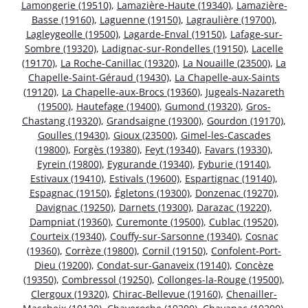
Lamongerie (19510)
,
Lamazière-Haute (19340)
,
Lamazière-
Basse (19160)
,
Laguenne (19150)
,
Lagraulière (19700)
,
Lagleygeolle (19500)
,
Lagarde-Enval (19150)
,
Lafage-sur-
Sombre (19320)
,
Ladignac-sur-Rondelles (19150)
,
Lacelle
(19170)
,
La Roche-Canillac (19320)
,
La Nouaille (23500)
,
La
Chapelle-Saint-Géraud (19430)
,
La Chapelle-aux-Saints
(19120)
,
La Chapelle-aux-Brocs (19360)
,
Jugeals-Nazareth
(19500)
,
Hautefage (19400)
,
Gumond (19320)
,
Gros-
Chastang (19320)
,
Grandsaigne (19300)
,
Gourdon (19170)
,
Goulles (19430)
,
Gioux (23500)
,
Gimel-les-Cascades
(19800)
,
Forgès (19380)
,
Feyt (19340)
,
Favars (19330)
,
Eyrein (19800)
,
Eygurande (19340)
,
Eyburie (19140)
,
Estivaux (19410)
,
Estivals (19600)
,
Espartignac (19140)
,
Espagnac (19150)
,
Égletons (19300)
,
Donzenac (19270)
,
Davignac (19250)
,
Darnets (19300)
,
Darazac (19220)
,
Dampniat (19360)
,
Curemonte (19500)
,
Cublac (19520)
,
Courteix (19340)
,
Couffy-sur-Sarsonne (19340)
,
Cosnac
(19360)
,
Corrèze (19800)
,
Cornil (19150)
,
Confolent-Port-
Dieu (19200)
,
Condat-sur-Ganaveix (19140)
,
Concèze
(19350)
,
Combressol (19250)
,
Collonges-la-Rouge (19500)
,
Clergoux (19320)
,
Chirac-Bellevue (19160)
,
Chenailler-