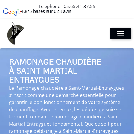
Téléphone :
05.65.41.37.55
4.8/5 basés sur 628 avis
RAMONAGE CHAUDIÈRE
À SAINT-MARTIAL-
ENTRAYGUES
Le Ramonage chaudière à Saint-Martial-Entraygues
s’inscrit comme une démarche essentielle pour
garantir le bon fonctionnement de votre système
de chauffage. Avec le temps, les dépôts de suie se
forment, rendant le Ramonage chaudière à Saint-
Martial-Entraygues fondamental. Que ce soit pour
ramonage débistrage à Saint-Martial-Entraygues