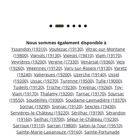
Nous sommes également disponible à
:
Yssandon (19310)
,
Voutezac (19130)
,
Vitrac-sur-Montane
(19800)
,
Vignols (19130)
,
Vigeois (19410)
,
Viam (19170)
,
Veyrières (19200)
,
Vergne (17330)
,
Venarsal (19360)
,
Veix
(19260)
,
Végennes (19120)
,
Vars-sur-Roseix (19130)
,
Varetz
(19240)
,
Valiergues (19200)
,
Uzerche (19140)
,
Ussel
(19200)
,
Ussac (19270)
,
Turenne (19500)
,
Tulle (19000)
,
Tudeils (19120)
,
Troche (19230)
,
Treignac (19260)
,
Toy-
Viam (19170)
,
Thalamy (19200)
,
Tarnac (19170)
,
Soursac
(19550)
,
Soudeilles (19300)
,
Soudaine-Lavinadière (19370)
,
Sornac (19290)
,
Sioniac (19120)
,
Sexcles (19430)
,
Servières-le-Château (19220)
,
Sérilhac (19190)
,
Sérandon
(19160)
,
Seilhac (19700)
,
Ségur-le-Château (19230)
,
Sarroux (19110)
,
Sarran (19800)
,
Salon-la-Tour (19510)
,
Sainte-Marie-Lapanouze (19160)
,
Sainte-Fortunade