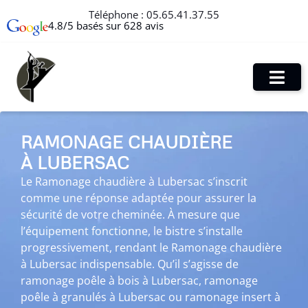
Téléphone :
05.65.41.37.55
4.8/5 basés sur 628 avis
RAMONAGE CHAUDIÈRE
À LUBERSAC
Le Ramonage chaudière à Lubersac s’inscrit
comme une réponse adaptée pour assurer la
sécurité de votre cheminée. À mesure que
l’équipement fonctionne, le bistre s’installe
progressivement, rendant le Ramonage chaudière
à Lubersac indispensable. Qu’il s’agisse de
ramonage poêle à bois à Lubersac, ramonage
poêle à granulés à Lubersac ou ramonage insert à