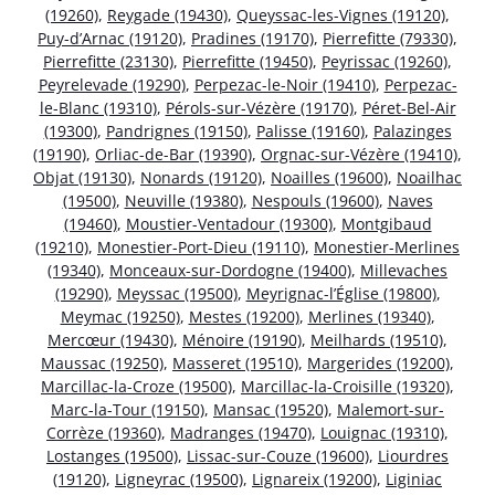
(19260)
,
Reygade (19430)
,
Queyssac-les-Vignes (19120)
,
Puy-d’Arnac (19120)
,
Pradines (19170)
,
Pierrefitte (79330)
,
Pierrefitte (23130)
,
Pierrefitte (19450)
,
Peyrissac (19260)
,
Peyrelevade (19290)
,
Perpezac-le-Noir (19410)
,
Perpezac-
le-Blanc (19310)
,
Pérols-sur-Vézère (19170)
,
Péret-Bel-Air
(19300)
,
Pandrignes (19150)
,
Palisse (19160)
,
Palazinges
(19190)
,
Orliac-de-Bar (19390)
,
Orgnac-sur-Vézère (19410)
,
Objat (19130)
,
Nonards (19120)
,
Noailles (19600)
,
Noailhac
(19500)
,
Neuville (19380)
,
Nespouls (19600)
,
Naves
(19460)
,
Moustier-Ventadour (19300)
,
Montgibaud
(19210)
,
Monestier-Port-Dieu (19110)
,
Monestier-Merlines
(19340)
,
Monceaux-sur-Dordogne (19400)
,
Millevaches
(19290)
,
Meyssac (19500)
,
Meyrignac-l’Église (19800)
,
Meymac (19250)
,
Mestes (19200)
,
Merlines (19340)
,
Mercœur (19430)
,
Ménoire (19190)
,
Meilhards (19510)
,
Maussac (19250)
,
Masseret (19510)
,
Margerides (19200)
,
Marcillac-la-Croze (19500)
,
Marcillac-la-Croisille (19320)
,
Marc-la-Tour (19150)
,
Mansac (19520)
,
Malemort-sur-
Corrèze (19360)
,
Madranges (19470)
,
Louignac (19310)
,
Lostanges (19500)
,
Lissac-sur-Couze (19600)
,
Liourdres
(19120)
,
Ligneyrac (19500)
,
Lignareix (19200)
,
Liginiac