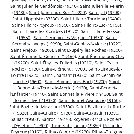
Saint-Julien-le-Vendômois (19210)
,
Saint-Julien-le-Pèlerin
(19430)
,
Saint-Julien-aux-Bois (19220)
,
Saint-Jal (19700)
,
Saint-Hippolyte (33330)
,
Saint-Hilaire-Taurieux (19400)
,
Saint-Hilaire-Peyroux (19560)
,
Saint-Hilaire-Luc (19160)
,
Saint-Hilaire-les-Courbes (19170)
,
Saint-Hilaire-Foissac
(19550)
,
Saint-Germain-les-Vergnes (19330)
,
Saint-
Germain-Lavolps (19290)
,
Saint-Geniez-ô-Merle (19220)
,
Saint-Fréjoux (19200)
,
Saint-Exupéry-les-Roches (19200)
,
Saint-Étienne-la-Geneste (19160)
,
Saint-Étienne-aux-Clos
(19200)
,
Saint-Éloy-les-Tuileries (19210)
,
Saint-Cyr-la-
Roche (19130)
,
Saint-Clément (19700)
,
Saint-Cirgues-la-
Loutre (19220)
,
Saint-Chamant (19380)
,
Saint-Cernin-de-
Larche (19600)
,
Saint-Bonnet-près-Bort (19200)
,
Saint-
Bonnet-les-Tours-de-Merle (19430)
,
Saint-Bonnet-
l’Enfantier (19410)
,
Saint-Bonnet-la-Rivière (19130)
,
Saint-
Bonnet-Elvert (19380)
,
Saint-Bonnet-Avalouze (19150)
,
Saint-Bazile-de-Meyssac (19500)
,
Saint-Bazile-de-la-Roche
(19320)
,
Saint-Aulaire (19130)
,
Saint-Augustin (19390)
,
Saillac (19500)
,
Sadroc (19270)
,
Royères (87400)
,
Rosiers-
d’Égletons (19300)
,
Rosiers-de-Juillac (19350)
,
Roche-le-
Peyroux (19160)
,
Rilhac-Xaintrie (19220)
,
Rilhac-Treignac