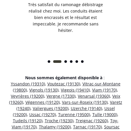
e
Très satisfait du ramonage débistrage
née.
réalisé chez moi. Les conduits étaient
déb
et
bien encrassés et le résultat est
ret
 et
impeccable. Je recommande sans
hésiter.
Nous sommes également disponible à
:
Yssandon (19310)
,
Voutezac (19130)
,
Vitrac-sur-Montane
(19800)
,
Vignols (19130)
,
Vigeois (19410)
,
Viam (19170)
,
Veyrières (19200)
,
Vergne (17330)
,
Venarsal (19360)
,
Veix
(19260)
,
Végennes (19120)
,
Vars-sur-Roseix (19130)
,
Varetz
(19240)
,
Valiergues (19200)
,
Uzerche (19140)
,
Ussel
(19200)
,
Ussac (19270)
,
Turenne (19500)
,
Tulle (19000)
,
Tudeils (19120)
,
Troche (19230)
,
Treignac (19260)
,
Toy-
Viam (19170)
,
Thalamy (19200)
,
Tarnac (19170)
,
Soursac