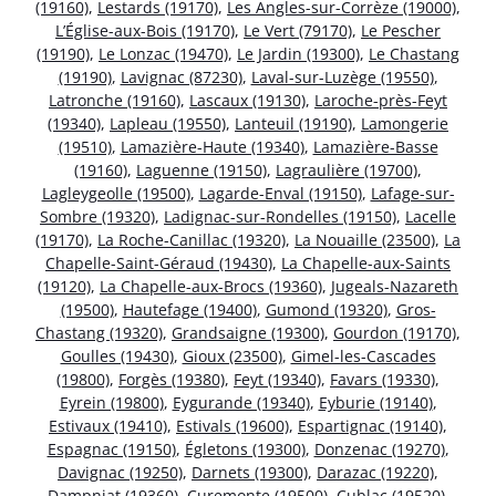
(19160)
,
Lestards (19170)
,
Les Angles-sur-Corrèze (19000)
,
L’Église-aux-Bois (19170)
,
Le Vert (79170)
,
Le Pescher
(19190)
,
Le Lonzac (19470)
,
Le Jardin (19300)
,
Le Chastang
(19190)
,
Lavignac (87230)
,
Laval-sur-Luzège (19550)
,
Latronche (19160)
,
Lascaux (19130)
,
Laroche-près-Feyt
(19340)
,
Lapleau (19550)
,
Lanteuil (19190)
,
Lamongerie
(19510)
,
Lamazière-Haute (19340)
,
Lamazière-Basse
(19160)
,
Laguenne (19150)
,
Lagraulière (19700)
,
Lagleygeolle (19500)
,
Lagarde-Enval (19150)
,
Lafage-sur-
Sombre (19320)
,
Ladignac-sur-Rondelles (19150)
,
Lacelle
(19170)
,
La Roche-Canillac (19320)
,
La Nouaille (23500)
,
La
Chapelle-Saint-Géraud (19430)
,
La Chapelle-aux-Saints
(19120)
,
La Chapelle-aux-Brocs (19360)
,
Jugeals-Nazareth
(19500)
,
Hautefage (19400)
,
Gumond (19320)
,
Gros-
Chastang (19320)
,
Grandsaigne (19300)
,
Gourdon (19170)
,
Goulles (19430)
,
Gioux (23500)
,
Gimel-les-Cascades
(19800)
,
Forgès (19380)
,
Feyt (19340)
,
Favars (19330)
,
Eyrein (19800)
,
Eygurande (19340)
,
Eyburie (19140)
,
Estivaux (19410)
,
Estivals (19600)
,
Espartignac (19140)
,
Espagnac (19150)
,
Égletons (19300)
,
Donzenac (19270)
,
Davignac (19250)
,
Darnets (19300)
,
Darazac (19220)
,
Dampniat (19360)
,
Curemonte (19500)
,
Cublac (19520)
,