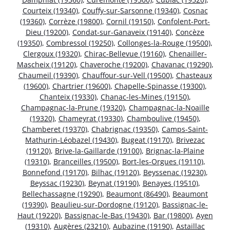
Courteix (19340)
,
Couffy-sur-Sarsonne (19340)
,
Cosnac
(19360)
,
Corrèze (19800)
,
Cornil (19150)
,
Confolent-Port-
Dieu (19200)
,
Condat-sur-Ganaveix (19140)
,
Concèze
(19350)
,
Combressol (19250)
,
Collonges-la-Rouge (19500)
,
Clergoux (19320)
,
Chirac-Bellevue (19160)
,
Chenailler-
Mascheix (19120)
,
Chaveroche (19200)
,
Chavanac (19290)
,
Chaumeil (19390)
,
Chauffour-sur-Vell (19500)
,
Chasteaux
(19600)
,
Chartrier (19600)
,
Chapelle-Spinasse (19300)
,
Chanteix (19330)
,
Chanac-les-Mines (19150)
,
Champagnac-la-Prune (19320)
,
Champagnac-la-Noaille
(19320)
,
Chameyrat (19330)
,
Chamboulive (19450)
,
Chamberet (19370)
,
Chabrignac (19350)
,
Camps-Saint-
Mathurin-Léobazel (19430)
,
Bugeat (19170)
,
Brivezac
(19120)
,
Brive-la-Gaillarde (19100)
,
Brignac-la-Plaine
(19310)
,
Branceilles (19500)
,
Bort-les-Orgues (19110)
,
Bonnefond (19170)
,
Bilhac (19120)
,
Beyssenac (19230)
,
Beyssac (19230)
,
Beynat (19190)
,
Benayes (19510)
,
Bellechassagne (19290)
,
Beaumont (86490)
,
Beaumont
(19390)
,
Beaulieu-sur-Dordogne (19120)
,
Bassignac-le-
Haut (19220)
,
Bassignac-le-Bas (19430)
,
Bar (19800)
,
Ayen
(19310)
,
Augères (23210)
,
Aubazine (19190)
,
Astaillac