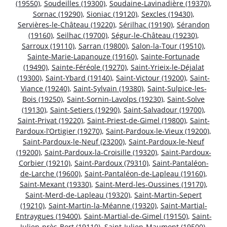
(19550)
,
Soudeilles (19300)
,
Soudaine-Lavinadière (19370)
,
Sornac (19290)
,
Sioniac (19120)
,
Sexcles (19430)
,
Servières-le-Château (19220)
,
Sérilhac (19190)
,
Sérandon
(19160)
,
Seilhac (19700)
,
Ségur-le-Château (19230)
,
Sarroux (19110)
,
Sarran (19800)
,
Salon-la-Tour (19510)
,
Sainte-Marie-Lapanouze (19160)
,
Sainte-Fortunade
(19490)
,
Sainte-Féréole (19270)
,
Saint-Yrieix-le-Déjalat
(19300)
,
Saint-Ybard (19140)
,
Saint-Victour (19200)
,
Saint-
Viance (19240)
,
Saint-Sylvain (19380)
,
Saint-Sulpice-les-
Bois (19250)
,
Saint-Sornin-Lavolps (19230)
,
Saint-Solve
(19130)
,
Saint-Setiers (19290)
,
Saint-Salvadour (19700)
,
Saint-Privat (19220)
,
Saint-Priest-de-Gimel (19800)
,
Saint-
Pardoux-l’Ortigier (19270)
,
Saint-Pardoux-le-Vieux (19200)
,
Saint-Pardoux-le-Neuf (23200)
,
Saint-Pardoux-le-Neuf
(19200)
,
Saint-Pardoux-la-Croisille (19320)
,
Saint-Pardoux-
Corbier (19210)
,
Saint-Pardoux (79310)
,
Saint-Pantaléon-
de-Larche (19600)
,
Saint-Pantaléon-de-Lapleau (19160)
,
Saint-Mexant (19330)
,
Saint-Merd-les-Oussines (19170)
,
Saint-Merd-de-Lapleau (19320)
,
Saint-Martin-Sepert
(19210)
,
Saint-Martin-la-Méanne (19320)
,
Saint-Martial-
Entraygues (19400)
,
Saint-Martial-de-Gimel (19150)
,
Saint-
Julien-près-Bort (19110)
,
Saint-Julien-Maumont (19500)
,