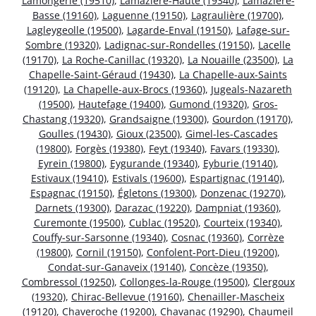
Lamongerie (19510)
,
Lamazière-Haute (19340)
,
Lamazière-
Basse (19160)
,
Laguenne (19150)
,
Lagraulière (19700)
,
Lagleygeolle (19500)
,
Lagarde-Enval (19150)
,
Lafage-sur-
Sombre (19320)
,
Ladignac-sur-Rondelles (19150)
,
Lacelle
(19170)
,
La Roche-Canillac (19320)
,
La Nouaille (23500)
,
La
Chapelle-Saint-Géraud (19430)
,
La Chapelle-aux-Saints
(19120)
,
La Chapelle-aux-Brocs (19360)
,
Jugeals-Nazareth
(19500)
,
Hautefage (19400)
,
Gumond (19320)
,
Gros-
Chastang (19320)
,
Grandsaigne (19300)
,
Gourdon (19170)
,
Goulles (19430)
,
Gioux (23500)
,
Gimel-les-Cascades
(19800)
,
Forgès (19380)
,
Feyt (19340)
,
Favars (19330)
,
Eyrein (19800)
,
Eygurande (19340)
,
Eyburie (19140)
,
Estivaux (19410)
,
Estivals (19600)
,
Espartignac (19140)
,
Espagnac (19150)
,
Égletons (19300)
,
Donzenac (19270)
,
Darnets (19300)
,
Darazac (19220)
,
Dampniat (19360)
,
Curemonte (19500)
,
Cublac (19520)
,
Courteix (19340)
,
Couffy-sur-Sarsonne (19340)
,
Cosnac (19360)
,
Corrèze
(19800)
,
Cornil (19150)
,
Confolent-Port-Dieu (19200)
,
Condat-sur-Ganaveix (19140)
,
Concèze (19350)
,
Combressol (19250)
,
Collonges-la-Rouge (19500)
,
Clergoux
(19320)
,
Chirac-Bellevue (19160)
,
Chenailler-Mascheix
(19120)
,
Chaveroche (19200)
,
Chavanac (19290)
,
Chaumeil