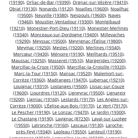
(19190)
,
Orliac-de-Bar (19390)
,
Orgnac-sur-Vézère (19410)
,
Objat (19130)
,
Nonards (19120)
,
Noailles (19600)
,
Noailhac
(19500)
,
Neuville (19380)
,
Nespouls (19600)
,
Naves
(19460)
,
Moustier-Ventadour (19300)
,
Montgibaud
(19210)
,
Monestier-Port-Dieu (19110)
,
Monestier-Merlines
(19340)
,
Monceaux-sur-Dordogne (19400)
,
Millevaches
(19290)
,
Meyssac (19500)
,
Meyrignac-l’Église (19800)
,
Meymac (19250)
,
Mestes (19200)
,
Merlines (19340)
,
Mercœur (19430)
,
Ménoire (19190)
,
Meilhards (19510)
,
Maussac (19250)
,
Masseret (19510)
,
Margerides (19200)
,
Marcillac-la-Croze (19500)
,
Marcillac-la-Croisille (19320)
,
Marc-la-Tour (19150)
,
Mansac (19520)
,
Malemort-sur-
Corrèze (19360)
,
Madranges (19470)
,
Lubersac (19210)
,
Louignac (19310)
,
Lostanges (19500)
,
Lissac-sur-Couze
(19600)
,
Liourdres (19120)
,
Ligneyrac (19500)
,
Lignareix
(19200)
,
Liginiac (19160)
,
Lestards (19170)
,
Les Angles-sur-
Corrèze (19000)
,
L’Église-aux-Bois (19170)
,
Le Vert (79170)
,
Le Pescher (19190)
,
Le Lonzac (19470)
,
Le Jardin (19300)
,
Le Chastang (19190)
,
Lavignac (87230)
,
Laval-sur-Luzège
(19550)
,
Latronche (19160)
,
Lascaux (19130)
,
Laroche-
près-Feyt (19340)
,
Lapleau (19550)
,
Lanteuil (19190)
,