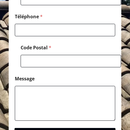
e
s
s
Téléphone
*
a
g
e
*
Code Postal
*
Message