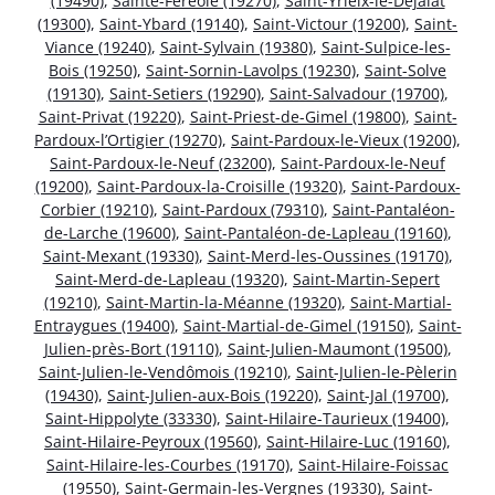
(19490)
,
Sainte-Féréole (19270)
,
Saint-Yrieix-le-Déjalat
(19300)
,
Saint-Ybard (19140)
,
Saint-Victour (19200)
,
Saint-
Viance (19240)
,
Saint-Sylvain (19380)
,
Saint-Sulpice-les-
Bois (19250)
,
Saint-Sornin-Lavolps (19230)
,
Saint-Solve
(19130)
,
Saint-Setiers (19290)
,
Saint-Salvadour (19700)
,
Saint-Privat (19220)
,
Saint-Priest-de-Gimel (19800)
,
Saint-
Pardoux-l’Ortigier (19270)
,
Saint-Pardoux-le-Vieux (19200)
,
Saint-Pardoux-le-Neuf (23200)
,
Saint-Pardoux-le-Neuf
(19200)
,
Saint-Pardoux-la-Croisille (19320)
,
Saint-Pardoux-
Corbier (19210)
,
Saint-Pardoux (79310)
,
Saint-Pantaléon-
de-Larche (19600)
,
Saint-Pantaléon-de-Lapleau (19160)
,
Saint-Mexant (19330)
,
Saint-Merd-les-Oussines (19170)
,
Saint-Merd-de-Lapleau (19320)
,
Saint-Martin-Sepert
(19210)
,
Saint-Martin-la-Méanne (19320)
,
Saint-Martial-
Entraygues (19400)
,
Saint-Martial-de-Gimel (19150)
,
Saint-
Julien-près-Bort (19110)
,
Saint-Julien-Maumont (19500)
,
Saint-Julien-le-Vendômois (19210)
,
Saint-Julien-le-Pèlerin
(19430)
,
Saint-Julien-aux-Bois (19220)
,
Saint-Jal (19700)
,
Saint-Hippolyte (33330)
,
Saint-Hilaire-Taurieux (19400)
,
Saint-Hilaire-Peyroux (19560)
,
Saint-Hilaire-Luc (19160)
,
Saint-Hilaire-les-Courbes (19170)
,
Saint-Hilaire-Foissac
(19550)
,
Saint-Germain-les-Vergnes (19330)
,
Saint-