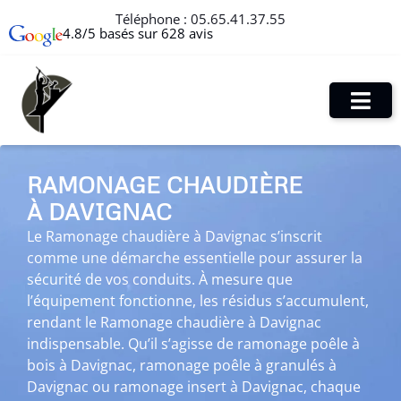
Téléphone :
05.65.41.37.55
4.8/5 basés sur 628 avis
RAMONAGE CHAUDIÈRE
À DAVIGNAC
Le Ramonage chaudière à Davignac s’inscrit
comme une démarche essentielle pour assurer la
sécurité de vos conduits. À mesure que
l’équipement fonctionne, les résidus s’accumulent,
rendant le Ramonage chaudière à Davignac
indispensable. Qu’il s’agisse de ramonage poêle à
bois à Davignac, ramonage poêle à granulés à
Davignac ou ramonage insert à Davignac, chaque