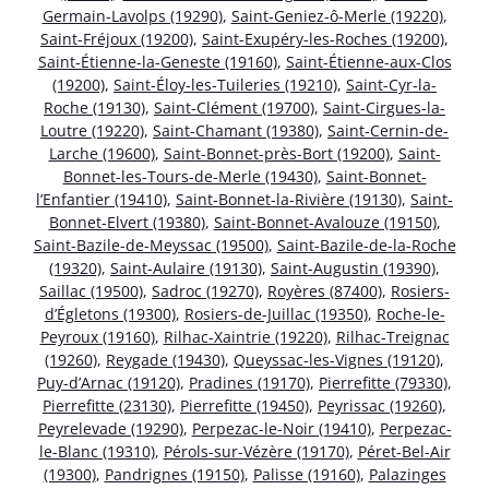
Germain-Lavolps (19290)
,
Saint-Geniez-ô-Merle (19220)
,
Saint-Fréjoux (19200)
,
Saint-Exupéry-les-Roches (19200)
,
Saint-Étienne-la-Geneste (19160)
,
Saint-Étienne-aux-Clos
(19200)
,
Saint-Éloy-les-Tuileries (19210)
,
Saint-Cyr-la-
Roche (19130)
,
Saint-Clément (19700)
,
Saint-Cirgues-la-
Loutre (19220)
,
Saint-Chamant (19380)
,
Saint-Cernin-de-
Larche (19600)
,
Saint-Bonnet-près-Bort (19200)
,
Saint-
Bonnet-les-Tours-de-Merle (19430)
,
Saint-Bonnet-
l’Enfantier (19410)
,
Saint-Bonnet-la-Rivière (19130)
,
Saint-
Bonnet-Elvert (19380)
,
Saint-Bonnet-Avalouze (19150)
,
Saint-Bazile-de-Meyssac (19500)
,
Saint-Bazile-de-la-Roche
(19320)
,
Saint-Aulaire (19130)
,
Saint-Augustin (19390)
,
Saillac (19500)
,
Sadroc (19270)
,
Royères (87400)
,
Rosiers-
d’Égletons (19300)
,
Rosiers-de-Juillac (19350)
,
Roche-le-
Peyroux (19160)
,
Rilhac-Xaintrie (19220)
,
Rilhac-Treignac
(19260)
,
Reygade (19430)
,
Queyssac-les-Vignes (19120)
,
Puy-d’Arnac (19120)
,
Pradines (19170)
,
Pierrefitte (79330)
,
Pierrefitte (23130)
,
Pierrefitte (19450)
,
Peyrissac (19260)
,
Peyrelevade (19290)
,
Perpezac-le-Noir (19410)
,
Perpezac-
le-Blanc (19310)
,
Pérols-sur-Vézère (19170)
,
Péret-Bel-Air
(19300)
,
Pandrignes (19150)
,
Palisse (19160)
,
Palazinges