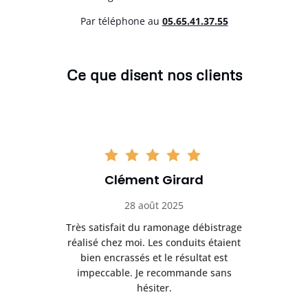
Par téléphone au
05.65.41.37.55
Ce que disent nos clients
Clément Girard
28 août 2025
e
Très satisfait du ramonage débistrage
née.
réalisé chez moi. Les conduits étaient
déb
et
bien encrassés et le résultat est
ret
 et
impeccable. Je recommande sans
hésiter.