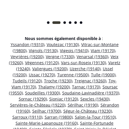
Nous sommes également disponible à
:
Yssandon (19310)
,
Voutezac (19130)
,
Vitrac-sur-Montane
(19800)
,
Vignols (19130)
,
Vigeois (19410)
,
Viam (19170)
,
Veyrières (19200)
,
Vergne (17330)
,
Venarsal (19360)
,
Veix
(19260)
,
Végennes (19120)
,
Vars-sur-Roseix (19130)
,
Varetz
(19240)
,
Valiergues (19200)
,
Uzerche (19140)
,
Ussel
(19200)
,
Ussac (19270)
,
Turenne (19500)
,
Tulle (19000)
,
Tudeils (19120)
,
Troche (19230)
,
Treignac (19260)
,
Toy-
Viam (19170)
,
Thalamy (19200)
,
Tarnac (19170)
,
Soursac
(19550)
,
Soudeilles (19300)
,
Soudaine-Lavinadière (19370)
,
Sornac (19290)
,
Sioniac (19120)
,
Sexcles (19430)
,
Servières-le-Château (19220)
,
Sérilhac (19190)
,
Sérandon
(19160)
,
Seilhac (19700)
,
Ségur-le-Château (19230)
,
Sarroux (19110)
,
Sarran (19800)
,
Salon-la-Tour (19510)
,
Sainte-Marie-Lapanouze (19160)
,
Sainte-Fortunade