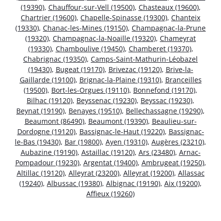
(19390)
,
Chauffour-sur-Vell (19500)
,
Chasteaux (19600)
,
Chartrier (19600)
,
Chapelle-Spinasse (19300)
,
Chanteix
(19330)
,
Chanac-les-Mines (19150)
,
Champagnac-la-Prune
(19320)
,
Champagnac-la-Noaille (19320)
,
Chameyrat
(19330)
,
Chamboulive (19450)
,
Chamberet (19370)
,
Chabrignac (19350)
,
Camps-Saint-Mathurin-Léobazel
(19430)
,
Bugeat (19170)
,
Brivezac (19120)
,
Brive-la-
Gaillarde (19100)
,
Brignac-la-Plaine (19310)
,
Branceilles
(19500)
,
Bort-les-Orgues (19110)
,
Bonnefond (19170)
,
Bilhac (19120)
,
Beyssenac (19230)
,
Beyssac (19230)
,
Beynat (19190)
,
Benayes (19510)
,
Bellechassagne (19290)
,
Beaumont (86490)
,
Beaumont (19390)
,
Beaulieu-sur-
Dordogne (19120)
,
Bassignac-le-Haut (19220)
,
Bassignac-
le-Bas (19430)
,
Bar (19800)
,
Ayen (19310)
,
Augères (23210)
,
Aubazine (19190)
,
Astaillac (19120)
,
Ars (23480)
,
Arnac-
Pompadour (19230)
,
Argentat (19400)
,
Ambrugeat (19250)
,
Altillac (19120)
,
Alleyrat (23200)
,
Alleyrat (19200)
,
Allassac
(19240)
,
Albussac (19380)
,
Albignac (19190)
,
Aix (19200)
,
Affieux (19260)