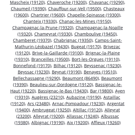
Mascheix (19120)
,
Chaveroche (19200)
,
Chavanac (19290)
,
Chaumeil (19390)
,
Chauffour-sur-Vell (19500)
,
Chasteaux
(19600)
,
Chartrier (19600)
,
Chapelle-Spinasse (19300)
,
Chanteix (19330)
,
Chanac-les-Mines (19150)
,
Champagnac-la-Prune (19320)
,
Champagnac-la-Noaille
(19320)
,
Chameyrat (19330)
,
Chamboulive (19450)
,
Chamberet (19370)
,
Chabrignac (19350)
,
Camps-Saint-
Mathurin-Léobazel (19430)
,
Bugeat (19170)
,
Brivezac
(19120)
,
Brive-la-Gaillarde (19100)
,
Brignac-la-Plaine
(19310)
,
Branceilles (19500)
,
Bort-les-Orgues (19110)
,
Bonnefond (19170)
,
Bilhac (19120)
,
Beyssenac (19230)
,
Beyssac (19230)
,
Beynat (19190)
,
Benayes (19510)
,
Bellechassagne (19290)
,
Beaumont (86490)
,
Beaumont
(19390)
,
Beaulieu-sur-Dordogne (19120)
,
Bassignac-le-
Haut (19220)
,
Bassignac-le-Bas (19430)
,
Bar (19800)
,
Ayen
(19310)
,
Augères (23210)
,
Aubazine (19190)
,
Astaillac
(19120)
,
Ars (23480)
,
Arnac-Pompadour (19230)
,
Argentat
(19400)
,
Ambrugeat (19250)
,
Altillac (19120)
,
Alleyrat
(23200)
,
Alleyrat (19200)
,
Allassac (19240)
,
Albussac
(19380)
,
Albignac (19190)
,
Aix (19200)
,
Affieux (19260)