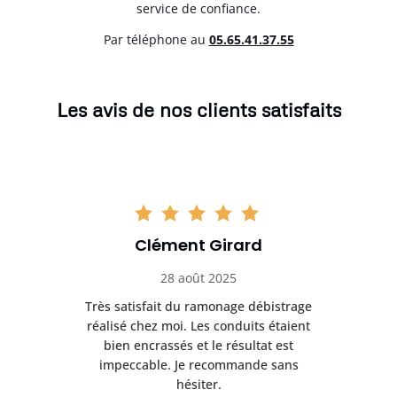
service de confiance.
Par téléphone au
05.65.41.37.55
Les avis de nos clients satisfaits
Clément Girard
28 août 2025
e
Très satisfait du ramonage débistrage
née.
réalisé chez moi. Les conduits étaient
déb
et
bien encrassés et le résultat est
ret
 et
impeccable. Je recommande sans
hésiter.