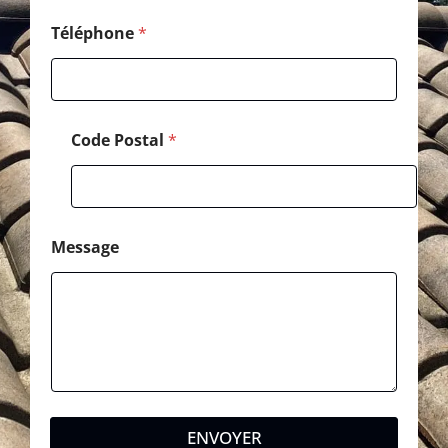
é
l
Téléphone
*
é
p
h
o
n
Code Postal
*
e
Message
ENVOYER