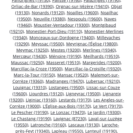
Pandrignes (19150)
,
Palisse (19160)
,
Palazinges (19190)
,
Orliac-de-Bar (19390)
,
Orgnac-sur-Vézère (19410)
,
Objat
(19130)
,
Nonards (19120)
,
Noailles (19600)
,
Noailhac
(19500)
,
Neuville (19380)
,
Nespouls (19600)
,
Naves
(19460)
,
Moustier-Ventadour (19300)
,
Montgibaud
(19210)
,
Monestier-Port-Dieu (19110)
,
Monestier-Merlines
(19340)
,
Monceaux-sur-Dordogne (19400)
,
Millevaches
(19290)
,
Meyssac (19500)
,
Meyrignac-l’Église (19800)
,
Meymac (19250)
,
Mestes (19200)
,
Merlines (19340)
,
Mercœur (19430)
,
Ménoire (19190)
,
Meilhards (19510)
,
Maussac (19250)
,
Masseret (19510)
,
Margerides (19200)
,
Marcillac-la-Croze (19500)
,
Marcillac-la-Croisille (19320)
,
Marc-la-Tour (19150)
,
Mansac (19520)
,
Malemort-sur-
Corrèze (19360)
,
Madranges (19470)
,
Lubersac (19210)
,
Louignac (19310)
,
Lostanges (19500)
,
Lissac-sur-Couze
(19600)
,
Liourdres (19120)
,
Ligneyrac (19500)
,
Lignareix
(19200)
,
Liginiac (19160)
,
Lestards (19170)
,
Les Angles-sur-
Corrèze (19000)
,
L’Église-aux-Bois (19170)
,
Le Vert (79170)
,
Le Pescher (19190)
,
Le Lonzac (19470)
,
Le Jardin (19300)
,
Le Chastang (19190)
,
Lavignac (87230)
,
Laval-sur-Luzège
(19550)
,
Latronche (19160)
,
Lascaux (19130)
,
Laroche-
près-Feyt (19340)
,
Lapleau (19550)
,
Lanteuil (19190)
,