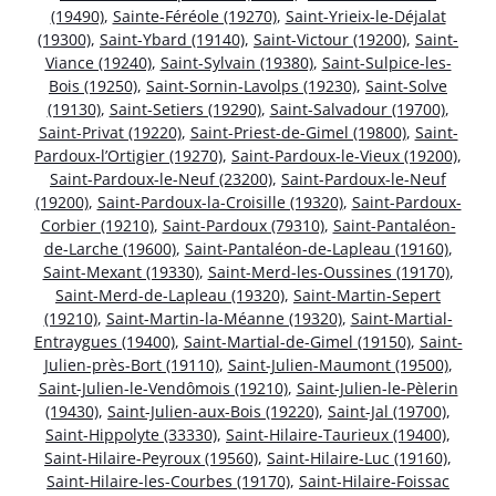
(19490)
,
Sainte-Féréole (19270)
,
Saint-Yrieix-le-Déjalat
(19300)
,
Saint-Ybard (19140)
,
Saint-Victour (19200)
,
Saint-
Viance (19240)
,
Saint-Sylvain (19380)
,
Saint-Sulpice-les-
Bois (19250)
,
Saint-Sornin-Lavolps (19230)
,
Saint-Solve
(19130)
,
Saint-Setiers (19290)
,
Saint-Salvadour (19700)
,
Saint-Privat (19220)
,
Saint-Priest-de-Gimel (19800)
,
Saint-
Pardoux-l’Ortigier (19270)
,
Saint-Pardoux-le-Vieux (19200)
,
Saint-Pardoux-le-Neuf (23200)
,
Saint-Pardoux-le-Neuf
(19200)
,
Saint-Pardoux-la-Croisille (19320)
,
Saint-Pardoux-
Corbier (19210)
,
Saint-Pardoux (79310)
,
Saint-Pantaléon-
de-Larche (19600)
,
Saint-Pantaléon-de-Lapleau (19160)
,
Saint-Mexant (19330)
,
Saint-Merd-les-Oussines (19170)
,
Saint-Merd-de-Lapleau (19320)
,
Saint-Martin-Sepert
(19210)
,
Saint-Martin-la-Méanne (19320)
,
Saint-Martial-
Entraygues (19400)
,
Saint-Martial-de-Gimel (19150)
,
Saint-
Julien-près-Bort (19110)
,
Saint-Julien-Maumont (19500)
,
Saint-Julien-le-Vendômois (19210)
,
Saint-Julien-le-Pèlerin
(19430)
,
Saint-Julien-aux-Bois (19220)
,
Saint-Jal (19700)
,
Saint-Hippolyte (33330)
,
Saint-Hilaire-Taurieux (19400)
,
Saint-Hilaire-Peyroux (19560)
,
Saint-Hilaire-Luc (19160)
,
Saint-Hilaire-les-Courbes (19170)
,
Saint-Hilaire-Foissac