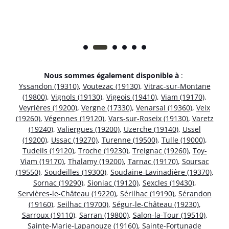
Nous sommes également disponible à
:
Yssandon (19310)
,
Voutezac (19130)
,
Vitrac-sur-Montane
(19800)
,
Vignols (19130)
,
Vigeois (19410)
,
Viam (19170)
,
Veyrières (19200)
,
Vergne (17330)
,
Venarsal (19360)
,
Veix
(19260)
,
Végennes (19120)
,
Vars-sur-Roseix (19130)
,
Varetz
(19240)
,
Valiergues (19200)
,
Uzerche (19140)
,
Ussel
(19200)
,
Ussac (19270)
,
Turenne (19500)
,
Tulle (19000)
,
Tudeils (19120)
,
Troche (19230)
,
Treignac (19260)
,
Toy-
Viam (19170)
,
Thalamy (19200)
,
Tarnac (19170)
,
Soursac
(19550)
,
Soudeilles (19300)
,
Soudaine-Lavinadière (19370)
,
Sornac (19290)
,
Sioniac (19120)
,
Sexcles (19430)
,
Servières-le-Château (19220)
,
Sérilhac (19190)
,
Sérandon
(19160)
,
Seilhac (19700)
,
Ségur-le-Château (19230)
,
Sarroux (19110)
,
Sarran (19800)
,
Salon-la-Tour (19510)
,
Sainte-Marie-Lapanouze (19160)
,
Sainte-Fortunade