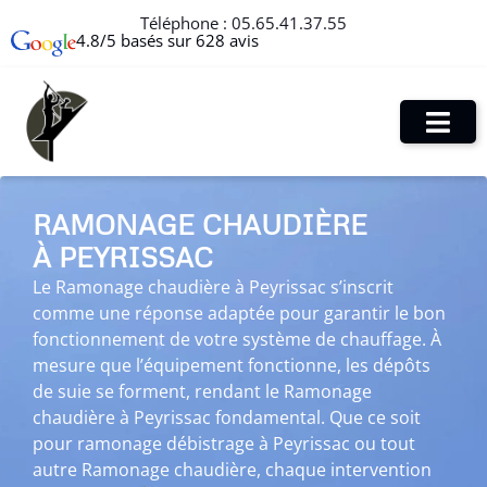
Téléphone :
05.65.41.37.55
4.8/5 basés sur 628 avis
RAMONAGE CHAUDIÈRE
À PEYRISSAC
Le Ramonage chaudière à Peyrissac s’inscrit
comme une réponse adaptée pour garantir le bon
fonctionnement de votre système de chauffage. À
mesure que l’équipement fonctionne, les dépôts
de suie se forment, rendant le Ramonage
chaudière à Peyrissac fondamental. Que ce soit
pour ramonage débistrage à Peyrissac ou tout
autre Ramonage chaudière, chaque intervention