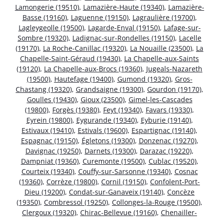
Lamongerie (19510)
,
Lamazière-Haute (19340)
,
Lamazière-
Basse (19160)
,
Laguenne (19150)
,
Lagraulière (19700)
,
Lagleygeolle (19500)
,
Lagarde-Enval (19150)
,
Lafage-sur-
Sombre (19320)
,
Ladignac-sur-Rondelles (19150)
,
Lacelle
(19170)
,
La Roche-Canillac (19320)
,
La Nouaille (23500)
,
La
Chapelle-Saint-Géraud (19430)
,
La Chapelle-aux-Saints
(19120)
,
La Chapelle-aux-Brocs (19360)
,
Jugeals-Nazareth
(19500)
,
Hautefage (19400)
,
Gumond (19320)
,
Gros-
Chastang (19320)
,
Grandsaigne (19300)
,
Gourdon (19170)
,
Goulles (19430)
,
Gioux (23500)
,
Gimel-les-Cascades
(19800)
,
Forgès (19380)
,
Feyt (19340)
,
Favars (19330)
,
Eyrein (19800)
,
Eygurande (19340)
,
Eyburie (19140)
,
Estivaux (19410)
,
Estivals (19600)
,
Espartignac (19140)
,
Espagnac (19150)
,
Égletons (19300)
,
Donzenac (19270)
,
Davignac (19250)
,
Darnets (19300)
,
Darazac (19220)
,
Dampniat (19360)
,
Curemonte (19500)
,
Cublac (19520)
,
Courteix (19340)
,
Couffy-sur-Sarsonne (19340)
,
Cosnac
(19360)
,
Corrèze (19800)
,
Cornil (19150)
,
Confolent-Port-
Dieu (19200)
,
Condat-sur-Ganaveix (19140)
,
Concèze
(19350)
,
Combressol (19250)
,
Collonges-la-Rouge (19500)
,
Clergoux (19320)
,
Chirac-Bellevue (19160)
,
Chenailler-