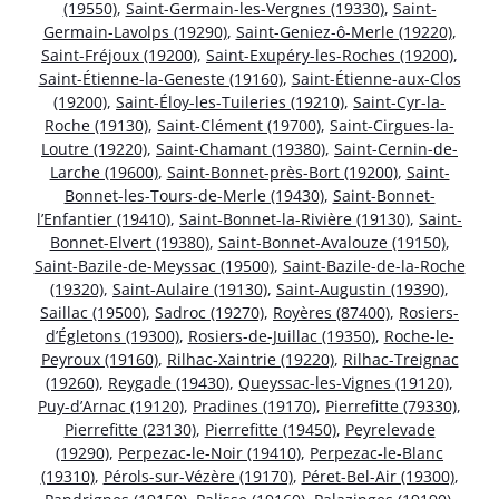
(19550)
,
Saint-Germain-les-Vergnes (19330)
,
Saint-
Germain-Lavolps (19290)
,
Saint-Geniez-ô-Merle (19220)
,
Saint-Fréjoux (19200)
,
Saint-Exupéry-les-Roches (19200)
,
Saint-Étienne-la-Geneste (19160)
,
Saint-Étienne-aux-Clos
(19200)
,
Saint-Éloy-les-Tuileries (19210)
,
Saint-Cyr-la-
Roche (19130)
,
Saint-Clément (19700)
,
Saint-Cirgues-la-
Loutre (19220)
,
Saint-Chamant (19380)
,
Saint-Cernin-de-
Larche (19600)
,
Saint-Bonnet-près-Bort (19200)
,
Saint-
Bonnet-les-Tours-de-Merle (19430)
,
Saint-Bonnet-
l’Enfantier (19410)
,
Saint-Bonnet-la-Rivière (19130)
,
Saint-
Bonnet-Elvert (19380)
,
Saint-Bonnet-Avalouze (19150)
,
Saint-Bazile-de-Meyssac (19500)
,
Saint-Bazile-de-la-Roche
(19320)
,
Saint-Aulaire (19130)
,
Saint-Augustin (19390)
,
Saillac (19500)
,
Sadroc (19270)
,
Royères (87400)
,
Rosiers-
d’Égletons (19300)
,
Rosiers-de-Juillac (19350)
,
Roche-le-
Peyroux (19160)
,
Rilhac-Xaintrie (19220)
,
Rilhac-Treignac
(19260)
,
Reygade (19430)
,
Queyssac-les-Vignes (19120)
,
Puy-d’Arnac (19120)
,
Pradines (19170)
,
Pierrefitte (79330)
,
Pierrefitte (23130)
,
Pierrefitte (19450)
,
Peyrelevade
(19290)
,
Perpezac-le-Noir (19410)
,
Perpezac-le-Blanc
(19310)
,
Pérols-sur-Vézère (19170)
,
Péret-Bel-Air (19300)
,