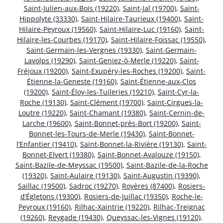
Saint-Julien-aux-Bois (19220)
,
Saint-Jal (19700)
,
Saint-
Hippolyte (33330)
,
Saint-Hilaire-Taurieux (19400)
,
Saint-
Hilaire-Peyroux (19560)
,
Saint-Hilaire-Luc (19160)
,
Saint-
Hilaire-les-Courbes (19170)
,
Saint-Hilaire-Foissac (19550)
,
Saint-Germain-les-Vergnes (19330)
,
Saint-Germain-
Lavolps (19290)
,
Saint-Geniez-ô-Merle (19220)
,
Saint-
Fréjoux (19200)
,
Saint-Exupéry-les-Roches (19200)
,
Saint-
Étienne-la-Geneste (19160)
,
Saint-Étienne-aux-Clos
(19200)
,
Saint-Éloy-les-Tuileries (19210)
,
Saint-Cyr-la-
Roche (19130)
,
Saint-Clément (19700)
,
Saint-Cirgues-la-
Loutre (19220)
,
Saint-Chamant (19380)
,
Saint-Cernin-de-
Larche (19600)
,
Saint-Bonnet-près-Bort (19200)
,
Saint-
Bonnet-les-Tours-de-Merle (19430)
,
Saint-Bonnet-
l’Enfantier (19410)
,
Saint-Bonnet-la-Rivière (19130)
,
Saint-
Bonnet-Elvert (19380)
,
Saint-Bonnet-Avalouze (19150)
,
Saint-Bazile-de-Meyssac (19500)
,
Saint-Bazile-de-la-Roche
(19320)
,
Saint-Aulaire (19130)
,
Saint-Augustin (19390)
,
Saillac (19500)
,
Sadroc (19270)
,
Royères (87400)
,
Rosiers-
d’Égletons (19300)
,
Rosiers-de-Juillac (19350)
,
Roche-le-
Peyroux (19160)
,
Rilhac-Xaintrie (19220)
,
Rilhac-Treignac
(19260)
,
Reygade (19430)
,
Queyssac-les-Vignes (19120)
,