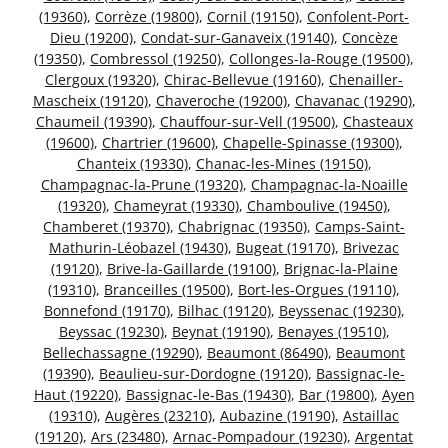
(19360)
,
Corrèze (19800)
,
Cornil (19150)
,
Confolent-Port-
Dieu (19200)
,
Condat-sur-Ganaveix (19140)
,
Concèze
(19350)
,
Combressol (19250)
,
Collonges-la-Rouge (19500)
,
Clergoux (19320)
,
Chirac-Bellevue (19160)
,
Chenailler-
Mascheix (19120)
,
Chaveroche (19200)
,
Chavanac (19290)
,
Chaumeil (19390)
,
Chauffour-sur-Vell (19500)
,
Chasteaux
(19600)
,
Chartrier (19600)
,
Chapelle-Spinasse (19300)
,
Chanteix (19330)
,
Chanac-les-Mines (19150)
,
Champagnac-la-Prune (19320)
,
Champagnac-la-Noaille
(19320)
,
Chameyrat (19330)
,
Chamboulive (19450)
,
Chamberet (19370)
,
Chabrignac (19350)
,
Camps-Saint-
Mathurin-Léobazel (19430)
,
Bugeat (19170)
,
Brivezac
(19120)
,
Brive-la-Gaillarde (19100)
,
Brignac-la-Plaine
(19310)
,
Branceilles (19500)
,
Bort-les-Orgues (19110)
,
Bonnefond (19170)
,
Bilhac (19120)
,
Beyssenac (19230)
,
Beyssac (19230)
,
Beynat (19190)
,
Benayes (19510)
,
Bellechassagne (19290)
,
Beaumont (86490)
,
Beaumont
(19390)
,
Beaulieu-sur-Dordogne (19120)
,
Bassignac-le-
Haut (19220)
,
Bassignac-le-Bas (19430)
,
Bar (19800)
,
Ayen
(19310)
,
Augères (23210)
,
Aubazine (19190)
,
Astaillac
(19120)
,
Ars (23480)
,
Arnac-Pompadour (19230)
,
Argentat