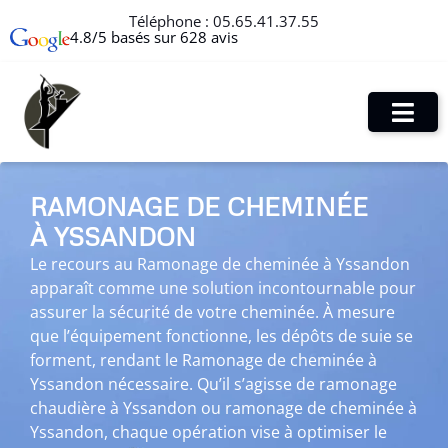
Téléphone :
05.65.41.37.55
4.8/5 basés sur 628 avis
RAMONAGE DE CHEMINÉE
À YSSANDON
Le recours au Ramonage de cheminée à Yssandon
apparaît comme une solution incontournable pour
assurer la sécurité de votre cheminée. À mesure
que l’équipement fonctionne, les dépôts de suie se
forment, rendant le Ramonage de cheminée à
Yssandon nécessaire. Qu’il s’agisse de ramonage
chaudière à Yssandon ou ramonage de cheminée à
Yssandon, chaque opération vise à optimiser le