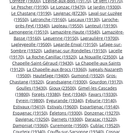
Corrèze (19000)
,
L’Église-aux-Bois (19170)
,
Le Vert (79170)
,
Le Pescher (19190)
,
Le Lonzac (19470)
,
Le Jardin (19300)
,
Le Chastang (19190)
,
Lavignac (87230)
,
Laval-sur-Luzège
(19550)
,
Latronche (19160)
,
Lascaux (19130)
,
Laroche-
près-Feyt (19340)
,
Lapleau (19550)
,
Lanteuil (19190)
,
Lamongerie (19510)
,
Lamazière-Haute (19340)
,
Lamazière-
Basse (19160)
,
Laguenne (19150)
,
Lagraulière (19700)
,
Lagleygeolle (19500)
,
Lagarde-Enval (19150)
,
Lafage-sur-
Sombre (19320)
,
Ladignac-sur-Rondelles (19150)
,
Lacelle
(19170)
,
La Roche-Canillac (19320)
,
La Nouaille (23500)
,
La
Chapelle-Saint-Géraud (19430)
,
La Chapelle-aux-Saints
(19120)
,
La Chapelle-aux-Brocs (19360)
,
Jugeals-Nazareth
(19500)
,
Hautefage (19400)
,
Gumond (19320)
,
Gros-
Chastang (19320)
,
Grandsaigne (19300)
,
Gourdon (19170)
,
Goulles (19430)
,
Gioux (23500)
,
Gimel-les-Cascades
(19800)
,
Forgès (19380)
,
Feyt (19340)
,
Favars (19330)
,
Eyrein (19800)
,
Eygurande (19340)
,
Eyburie (19140)
,
Estivaux (19410)
,
Estivals (19600)
,
Espartignac (19140)
,
Espagnac (19150)
,
Égletons (19300)
,
Donzenac (19270)
,
Davignac (19250)
,
Darnets (19300)
,
Darazac (19220)
,
Dampniat (19360)
,
Curemonte (19500)
,
Cublac (19520)
,
Courteix (19340)
,
Couffy-sur-Sarsonne (19340)
,
Cosnac