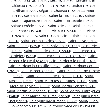
(19290)
,
Sioniac (19120)
,
Sexcles (19430)
,
Servières-le-
Château (19220)
,
Sérilhac (19190)
,
Sérandon (19160)
,
Seilhac (19700)
,
Ségur-le-Château (19230)
,
Sarroux
(19110)
,
Sarran (19800)
,
Salon-la-Tour (19510)
,
Sainte-
Marie-Lapanouze (19160)
,
Sainte-Fortunade (19490)
,
Sainte-Féréole (19270)
,
Saint-Yrieix-le-Déjalat (19300)
,
Saint-Ybard (19140)
,
Saint-Victour (19200)
,
Saint-Viance
(19240)
,
Saint-Sylvain (19380)
,
Saint-Sulpice-les-Bois
(19250)
,
Saint-Sornin-Lavolps (19230)
,
Saint-Solve (19130)
,
Saint-Setiers (19290)
,
Saint-Salvadour (19700)
,
Saint-Privat
(19220)
,
Saint-Priest-de-Gimel (19800)
,
Saint-Pardoux-
l’Ortigier (19270)
,
Saint-Pardoux-le-Vieux (19200)
,
Saint-
Pardoux-le-Neuf (23200)
,
Saint-Pardoux-le-Neuf (19200)
,
Saint-Pardoux-la-Croisille (19320)
,
Saint-Pardoux-Corbier
(19210)
,
Saint-Pardoux (79310)
,
Saint-Pantaléon-de-Larche
(19600)
,
Saint-Pantaléon-de-Lapleau (19160)
,
Saint-
Mexant (19330)
,
Saint-Merd-les-Oussines (19170)
,
Saint-
Merd-de-Lapleau (19320)
,
Saint-Martin-Sepert (19210)
,
Saint-Martin-la-Méanne (19320)
,
Saint-Martial-Entraygues
(19400)
,
Saint-Martial-de-Gimel (19150)
,
Saint-Julien-près-
Bort (19110)
,
Saint-Julien-Maumont (19500)
,
Saint-Julien-
le-Vendômois (19210)
,
Saint-Julien-le-Pèlerin (19430)
,