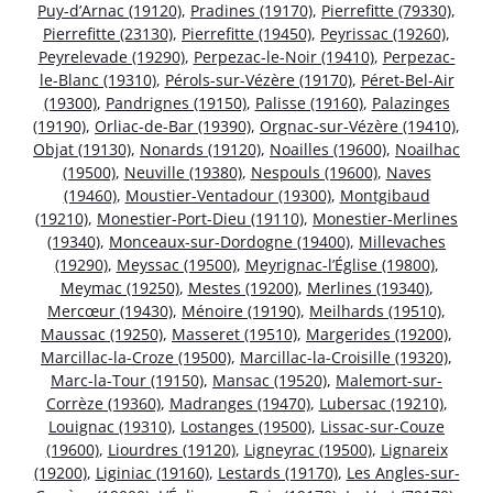
Puy-d’Arnac (19120)
,
Pradines (19170)
,
Pierrefitte (79330)
,
Pierrefitte (23130)
,
Pierrefitte (19450)
,
Peyrissac (19260)
,
Peyrelevade (19290)
,
Perpezac-le-Noir (19410)
,
Perpezac-
le-Blanc (19310)
,
Pérols-sur-Vézère (19170)
,
Péret-Bel-Air
(19300)
,
Pandrignes (19150)
,
Palisse (19160)
,
Palazinges
(19190)
,
Orliac-de-Bar (19390)
,
Orgnac-sur-Vézère (19410)
,
Objat (19130)
,
Nonards (19120)
,
Noailles (19600)
,
Noailhac
(19500)
,
Neuville (19380)
,
Nespouls (19600)
,
Naves
(19460)
,
Moustier-Ventadour (19300)
,
Montgibaud
(19210)
,
Monestier-Port-Dieu (19110)
,
Monestier-Merlines
(19340)
,
Monceaux-sur-Dordogne (19400)
,
Millevaches
(19290)
,
Meyssac (19500)
,
Meyrignac-l’Église (19800)
,
Meymac (19250)
,
Mestes (19200)
,
Merlines (19340)
,
Mercœur (19430)
,
Ménoire (19190)
,
Meilhards (19510)
,
Maussac (19250)
,
Masseret (19510)
,
Margerides (19200)
,
Marcillac-la-Croze (19500)
,
Marcillac-la-Croisille (19320)
,
Marc-la-Tour (19150)
,
Mansac (19520)
,
Malemort-sur-
Corrèze (19360)
,
Madranges (19470)
,
Lubersac (19210)
,
Louignac (19310)
,
Lostanges (19500)
,
Lissac-sur-Couze
(19600)
,
Liourdres (19120)
,
Ligneyrac (19500)
,
Lignareix
(19200)
,
Liginiac (19160)
,
Lestards (19170)
,
Les Angles-sur-