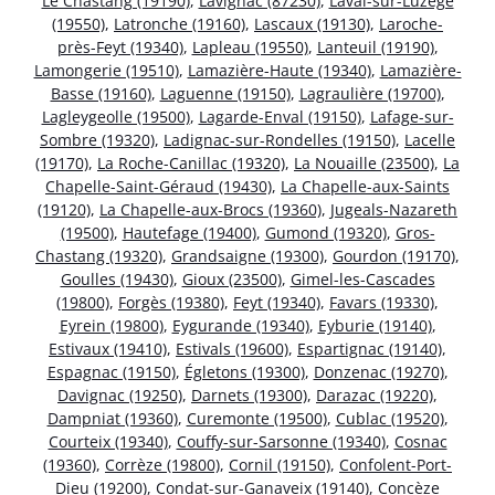
Le Chastang (19190)
,
Lavignac (87230)
,
Laval-sur-Luzège
(19550)
,
Latronche (19160)
,
Lascaux (19130)
,
Laroche-
près-Feyt (19340)
,
Lapleau (19550)
,
Lanteuil (19190)
,
Lamongerie (19510)
,
Lamazière-Haute (19340)
,
Lamazière-
Basse (19160)
,
Laguenne (19150)
,
Lagraulière (19700)
,
Lagleygeolle (19500)
,
Lagarde-Enval (19150)
,
Lafage-sur-
Sombre (19320)
,
Ladignac-sur-Rondelles (19150)
,
Lacelle
(19170)
,
La Roche-Canillac (19320)
,
La Nouaille (23500)
,
La
Chapelle-Saint-Géraud (19430)
,
La Chapelle-aux-Saints
(19120)
,
La Chapelle-aux-Brocs (19360)
,
Jugeals-Nazareth
(19500)
,
Hautefage (19400)
,
Gumond (19320)
,
Gros-
Chastang (19320)
,
Grandsaigne (19300)
,
Gourdon (19170)
,
Goulles (19430)
,
Gioux (23500)
,
Gimel-les-Cascades
(19800)
,
Forgès (19380)
,
Feyt (19340)
,
Favars (19330)
,
Eyrein (19800)
,
Eygurande (19340)
,
Eyburie (19140)
,
Estivaux (19410)
,
Estivals (19600)
,
Espartignac (19140)
,
Espagnac (19150)
,
Égletons (19300)
,
Donzenac (19270)
,
Davignac (19250)
,
Darnets (19300)
,
Darazac (19220)
,
Dampniat (19360)
,
Curemonte (19500)
,
Cublac (19520)
,
Courteix (19340)
,
Couffy-sur-Sarsonne (19340)
,
Cosnac
(19360)
,
Corrèze (19800)
,
Cornil (19150)
,
Confolent-Port-
Dieu (19200)
,
Condat-sur-Ganaveix (19140)
,
Concèze