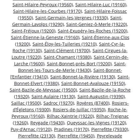
Saint-Hilaire-Peyroux (19560)
,
Saint-Hilaire-Luc (19160)
,
Saint-Hilaire-les-Courbes (19170)
,
Saint-Hilaire-Foissac
(19550)
,
Saint-Germain-les-Vergnes (19330)
,
Saint-
Germain-Lavolps (19290)
,
Saint-Geniez-ô-Merle (19220)
,
Saint-Fréjoux (19200)
,
Saint-Exupéry-les-Roches (19200)
,
Saint-Étienne-la-Geneste (19160)
,
Saint-Étienne-aux-Clos
(19200)
,
Saint-Éloy-les-Tuileries (19210)
,
Saint-Cyr-la-
Roche (19130)
,
Saint-Clément (19700)
,
Saint-Cirgues-la-
Loutre (19220)
,
Saint-Chamant (19380)
,
Saint-Cernin-de-
Larche (19600)
,
Saint-Bonnet-près-Bort (19200)
,
Saint-
Bonnet-les-Tours-de-Merle (19430)
,
Saint-Bonnet-
l’Enfantier (19410)
,
Saint-Bonnet-la-Rivière (19130)
,
Saint-
Bonnet-Elvert (19380)
,
Saint-Bonnet-Avalouze (19150)
,
Saint-Bazile-de-Meyssac (19500)
,
Saint-Bazile-de-la-Roche
(19320)
,
Saint-Aulaire (19130)
,
Saint-Augustin (19390)
,
Saillac (19500)
,
Sadroc (19270)
,
Royères (87400)
,
Rosiers-
d’Égletons (19300)
,
Rosiers-de-Juillac (19350)
,
Roche-le-
Peyroux (19160)
,
Rilhac-Xaintrie (19220)
,
Rilhac-Treignac
(19260)
,
Reygade (19430)
,
Queyssac-les-Vignes (19120)
,
Puy-d’Arnac (19120)
,
Pradines (19170)
,
Pierrefitte (79330)
,
Pierrefitte (23130)
,
Pierrefitte (19450)
,
Peyrelevade