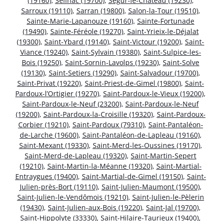
(19160)
,
Seilhac (19700)
,
Ségur-le-Château (19230)
,
Sarroux (19110)
,
Sarran (19800)
,
Salon-la-Tour (19510)
,
Sainte-Marie-Lapanouze (19160)
,
Sainte-Fortunade
(19490)
,
Sainte-Féréole (19270)
,
Saint-Yrieix-le-Déjalat
(19300)
,
Saint-Ybard (19140)
,
Saint-Victour (19200)
,
Saint-
Viance (19240)
,
Saint-Sylvain (19380)
,
Saint-Sulpice-les-
Bois (19250)
,
Saint-Sornin-Lavolps (19230)
,
Saint-Solve
(19130)
,
Saint-Setiers (19290)
,
Saint-Salvadour (19700)
,
Saint-Privat (19220)
,
Saint-Priest-de-Gimel (19800)
,
Saint-
Pardoux-l’Ortigier (19270)
,
Saint-Pardoux-le-Vieux (19200)
,
Saint-Pardoux-le-Neuf (23200)
,
Saint-Pardoux-le-Neuf
(19200)
,
Saint-Pardoux-la-Croisille (19320)
,
Saint-Pardoux-
Corbier (19210)
,
Saint-Pardoux (79310)
,
Saint-Pantaléon-
de-Larche (19600)
,
Saint-Pantaléon-de-Lapleau (19160)
,
Saint-Mexant (19330)
,
Saint-Merd-les-Oussines (19170)
,
Saint-Merd-de-Lapleau (19320)
,
Saint-Martin-Sepert
(19210)
,
Saint-Martin-la-Méanne (19320)
,
Saint-Martial-
Entraygues (19400)
,
Saint-Martial-de-Gimel (19150)
,
Saint-
Julien-près-Bort (19110)
,
Saint-Julien-Maumont (19500)
,
Saint-Julien-le-Vendômois (19210)
,
Saint-Julien-le-Pèlerin
(19430)
,
Saint-Julien-aux-Bois (19220)
,
Saint-Jal (19700)
,
Saint-Hippolyte (33330)
,
Saint-Hilaire-Taurieux (19400)
,