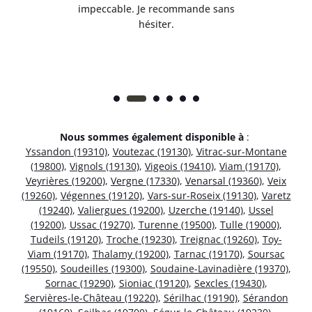
 et
impeccable. Je recommande sans
hésiter.
Nous sommes également disponible à
:
Yssandon (19310)
,
Voutezac (19130)
,
Vitrac-sur-Montane
(19800)
,
Vignols (19130)
,
Vigeois (19410)
,
Viam (19170)
,
Veyrières (19200)
,
Vergne (17330)
,
Venarsal (19360)
,
Veix
(19260)
,
Végennes (19120)
,
Vars-sur-Roseix (19130)
,
Varetz
(19240)
,
Valiergues (19200)
,
Uzerche (19140)
,
Ussel
(19200)
,
Ussac (19270)
,
Turenne (19500)
,
Tulle (19000)
,
Tudeils (19120)
,
Troche (19230)
,
Treignac (19260)
,
Toy-
Viam (19170)
,
Thalamy (19200)
,
Tarnac (19170)
,
Soursac
(19550)
,
Soudeilles (19300)
,
Soudaine-Lavinadière (19370)
,
Sornac (19290)
,
Sioniac (19120)
,
Sexcles (19430)
,
Servières-le-Château (19220)
,
Sérilhac (19190)
,
Sérandon