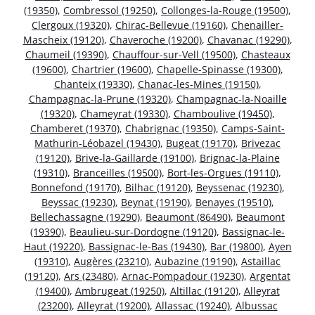
(19350)
,
Combressol (19250)
,
Collonges-la-Rouge (19500)
,
Clergoux (19320)
,
Chirac-Bellevue (19160)
,
Chenailler-
Mascheix (19120)
,
Chaveroche (19200)
,
Chavanac (19290)
,
Chaumeil (19390)
,
Chauffour-sur-Vell (19500)
,
Chasteaux
(19600)
,
Chartrier (19600)
,
Chapelle-Spinasse (19300)
,
Chanteix (19330)
,
Chanac-les-Mines (19150)
,
Champagnac-la-Prune (19320)
,
Champagnac-la-Noaille
(19320)
,
Chameyrat (19330)
,
Chamboulive (19450)
,
Chamberet (19370)
,
Chabrignac (19350)
,
Camps-Saint-
Mathurin-Léobazel (19430)
,
Bugeat (19170)
,
Brivezac
(19120)
,
Brive-la-Gaillarde (19100)
,
Brignac-la-Plaine
(19310)
,
Branceilles (19500)
,
Bort-les-Orgues (19110)
,
Bonnefond (19170)
,
Bilhac (19120)
,
Beyssenac (19230)
,
Beyssac (19230)
,
Beynat (19190)
,
Benayes (19510)
,
Bellechassagne (19290)
,
Beaumont (86490)
,
Beaumont
(19390)
,
Beaulieu-sur-Dordogne (19120)
,
Bassignac-le-
Haut (19220)
,
Bassignac-le-Bas (19430)
,
Bar (19800)
,
Ayen
(19310)
,
Augères (23210)
,
Aubazine (19190)
,
Astaillac
(19120)
,
Ars (23480)
,
Arnac-Pompadour (19230)
,
Argentat
(19400)
,
Ambrugeat (19250)
,
Altillac (19120)
,
Alleyrat
(23200)
,
Alleyrat (19200)
,
Allassac (19240)
,
Albussac