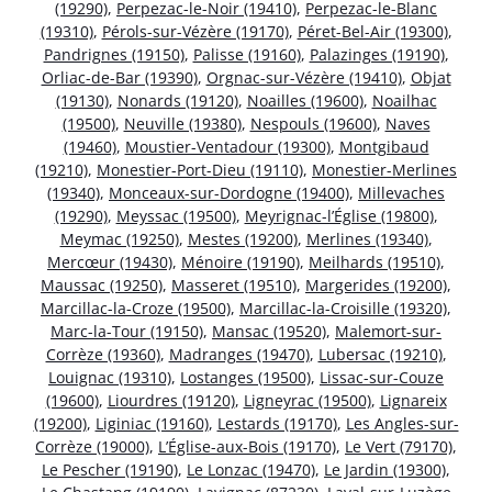
(19290)
,
Perpezac-le-Noir (19410)
,
Perpezac-le-Blanc
(19310)
,
Pérols-sur-Vézère (19170)
,
Péret-Bel-Air (19300)
,
Pandrignes (19150)
,
Palisse (19160)
,
Palazinges (19190)
,
Orliac-de-Bar (19390)
,
Orgnac-sur-Vézère (19410)
,
Objat
(19130)
,
Nonards (19120)
,
Noailles (19600)
,
Noailhac
(19500)
,
Neuville (19380)
,
Nespouls (19600)
,
Naves
(19460)
,
Moustier-Ventadour (19300)
,
Montgibaud
(19210)
,
Monestier-Port-Dieu (19110)
,
Monestier-Merlines
(19340)
,
Monceaux-sur-Dordogne (19400)
,
Millevaches
(19290)
,
Meyssac (19500)
,
Meyrignac-l’Église (19800)
,
Meymac (19250)
,
Mestes (19200)
,
Merlines (19340)
,
Mercœur (19430)
,
Ménoire (19190)
,
Meilhards (19510)
,
Maussac (19250)
,
Masseret (19510)
,
Margerides (19200)
,
Marcillac-la-Croze (19500)
,
Marcillac-la-Croisille (19320)
,
Marc-la-Tour (19150)
,
Mansac (19520)
,
Malemort-sur-
Corrèze (19360)
,
Madranges (19470)
,
Lubersac (19210)
,
Louignac (19310)
,
Lostanges (19500)
,
Lissac-sur-Couze
(19600)
,
Liourdres (19120)
,
Ligneyrac (19500)
,
Lignareix
(19200)
,
Liginiac (19160)
,
Lestards (19170)
,
Les Angles-sur-
Corrèze (19000)
,
L’Église-aux-Bois (19170)
,
Le Vert (79170)
,
Le Pescher (19190)
,
Le Lonzac (19470)
,
Le Jardin (19300)
,