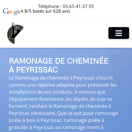
Téléphone :
05.65.41.37.55
4.8/5 basés sur 628 avis
RAMONAGE DE CHEMINÉE
À PEYRISSAC
Le Ramonage de cheminée à Peyrissac s’inscrit
comme une réponse adaptée pour préserver les
installations de vos conduits. À mesure que
l’équipement fonctionne, les dépôts de suie se
forment, rendant le Ramonage de cheminée à
Peyrissac nécessaire. Que ce soit pour ramonage
poêle à bois à Peyrissac, ramonage poêle à
granulés à Peyrissac ou ramonage insert à