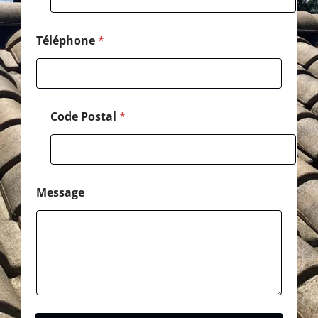
i
l
E
Téléphone
*
-
m
a
i
l
Code Postal
*
Message