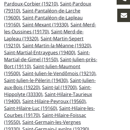
Pardoux-Corbier (19210)
,
Saint-Pardoux
(79310)
,
Saint-Pantaléon-de-Larche
(19600)
,
Saint-Pantaléon-de-Lapleau
(19160)
,
Saint-Mexant (19330)
,
Saint-Merd-
les-Oussines (19170)
,
Saint-Merd-de-
Lapleau (19320)
,
Saint-Martin-Sepert
(19210)
,
Saint-Martin-la-Méanne (19320)
,
Saint-Martial-Entraygues (19400)
,
Saint-
Martial-de-Gimel (19150)
,
Saint-Julien-près-
Bort (19110)
,
Saint-Julien-Maumont
(19500)
,
Saint-Julien-le-Vendômois (19210)
,
Saint-Julien-le-Pèlerin (19430)
,
Saint-Julien-
aux-Bois (19220)
,
Saint-Jal (19700)
,
Saint-
Hippolyte (33330)
,
Saint-Hilaire-Taurieux
(19400)
,
Saint-Hilaire-Peyroux (19560)
,
Saint-Hilaire-Luc (19160)
,
Saint-Hilaire-les-
Courbes (19170)
,
Saint-Hilaire-Foissac
(19550)
,
Saint-Germain-les-Vergnes
(19330)
,
Saint-Germain-Lavolps (19290)
,