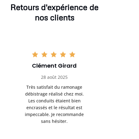
Retours d'expérience de
nos clients
Clément Girard
Romai
28 août 2025
05 se
Très satisfait du ramonage
Excelle
débistrage réalisé chez moi.
ramonag
Les conduits étaient bien
L’interven
encrassés et le résultat est
retrouve
impeccable. Je recommande
fonctionne
sans hésiter.
Rien