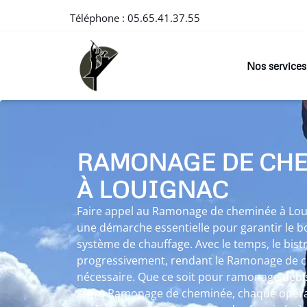
Téléphone :
05.65.41.37.55
Nos services
RAMONAGE DE CH
À LOUIGNAC
Faire appel au Ramonage de cheminée à Loui
une démarche essentielle pour garantir le 
système de chauffage. Avec le temps, le bistre
progressivement, rendant le Ramonage de 
nécessaire. Que ce soit pour ramonage débi
autre Ramonage de cheminée, chaque opérati