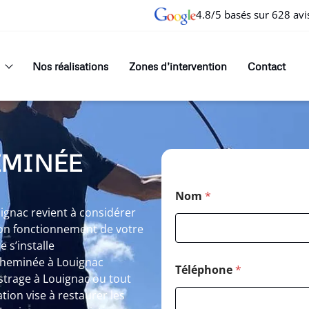
4.8/5 basés sur 628 avi
Nos réalisations
Zones d’intervention
Contact
EMINÉE
Nom
*
gnac revient à considérer
bon fonctionnement de votre
 s’installe
cheminée à Louignac
Téléphone
*
strage à Louignac ou tout
on vise à restaurer les