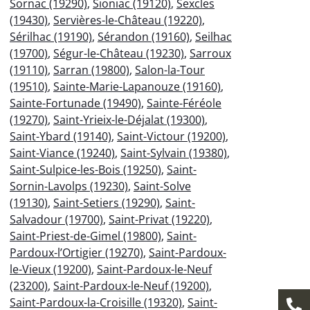
Sornac (19290)
,
Sioniac (19120)
,
Sexcles
(19430)
,
Servières-le-Château (19220)
,
Sérilhac (19190)
,
Sérandon (19160)
,
Seilhac
(19700)
,
Ségur-le-Château (19230)
,
Sarroux
(19110)
,
Sarran (19800)
,
Salon-la-Tour
(19510)
,
Sainte-Marie-Lapanouze (19160)
,
Sainte-Fortunade (19490)
,
Sainte-Féréole
(19270)
,
Saint-Yrieix-le-Déjalat (19300)
,
Saint-Ybard (19140)
,
Saint-Victour (19200)
,
Saint-Viance (19240)
,
Saint-Sylvain (19380)
,
Saint-Sulpice-les-Bois (19250)
,
Saint-
Sornin-Lavolps (19230)
,
Saint-Solve
(19130)
,
Saint-Setiers (19290)
,
Saint-
Salvadour (19700)
,
Saint-Privat (19220)
,
Saint-Priest-de-Gimel (19800)
,
Saint-
Pardoux-l’Ortigier (19270)
,
Saint-Pardoux-
le-Vieux (19200)
,
Saint-Pardoux-le-Neuf
(23200)
,
Saint-Pardoux-le-Neuf (19200)
,
Saint-Pardoux-la-Croisille (19320)
,
Saint-