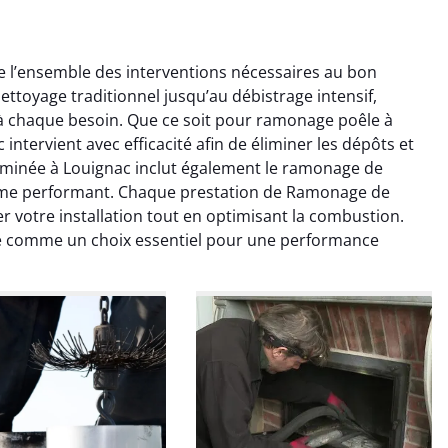
l’ensemble des interventions nécessaires au bon
ttoyage traditionnel jusqu’au débistrage intensif,
chaque besoin. Que ce soit pour ramonage poêle à
tervient avec efficacité afin de éliminer les dépôts et
minée à Louignac inclut également le ramonage de
ème performant. Chaque prestation de Ramonage de
colas Perrin
Yannick Morel
r votre installation tout en optimisant la combustion.
 comme un choix essentiel pour une performance
2 janvier 2026
12 juillet 2025
ntion rapide et très
Intervention très efficace
 pour le ramonage
pour le ramonage débistrage
age. On sent tout de
de ma cheminée. Le tirage
 différence au niveau
est nettement meilleur et
age. Très satisfait.
plus aucune odeur. Travail
propre et rapide.