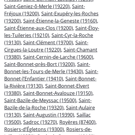
Saint-Geniez-ô-Merle (19220)
,
Saint-
Fréjoux (19200)
,
Saint-Exupéry-les-Roches
(19200)
,
Saint-Étienne-la-Geneste (19160)
,
Saint-Étienne-aux-Clos (19200)
,
Saint-Éloy-
les-Tuileries (19210)
,
Saint-Cyr-la-Roche
(19130)
,
Saint-Clément (19700)
,
Saint-
Cirgues-la-Loutre (19220)
,
Saint-Chamant
(19380)
,
Saint-Cernin-de-Larche (19600)
,
Saint-Bonnet-près-Bort (19200)
,
Saint-
Bonnet-les-Tours-de-Merle (19430)
,
Saint-
Bonnet-l’Enfantier (19410)
,
Saint-Bonnet-
la-Rivière (19130)
,
Saint-Bonnet-Elvert
(19380)
,
Saint-Bonnet-Avalouze (19150)
,
Saint-Bazile-de-Meyssac (19500)
,
Saint-
Bazile-de-la-Roche (19320)
,
Saint-Aulaire
(19130)
,
Saint-Augustin (19390)
,
Saillac
(19500)
,
Sadroc (19270)
,
Royères (87400)
,
Rosiers-d’Égletons (19300)
,
Rosiers-de-