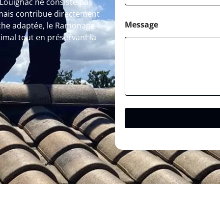
ouignac ne consiste pas
mais contribue directement
Message
oche adaptée, le Ramonage
imal tout en préservant la