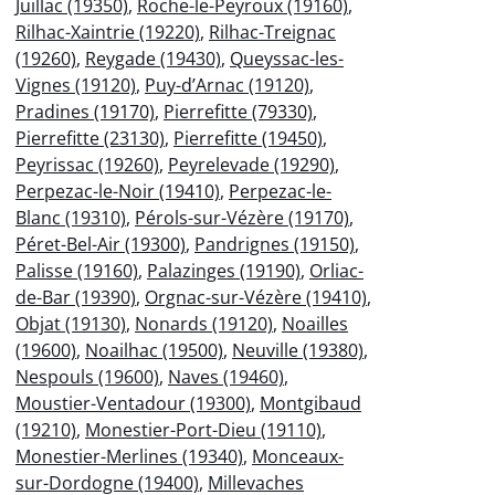
Juillac (19350)
,
Roche-le-Peyroux (19160)
,
Rilhac-Xaintrie (19220)
,
Rilhac-Treignac
(19260)
,
Reygade (19430)
,
Queyssac-les-
Vignes (19120)
,
Puy-d’Arnac (19120)
,
Pradines (19170)
,
Pierrefitte (79330)
,
Pierrefitte (23130)
,
Pierrefitte (19450)
,
Peyrissac (19260)
,
Peyrelevade (19290)
,
Perpezac-le-Noir (19410)
,
Perpezac-le-
Blanc (19310)
,
Pérols-sur-Vézère (19170)
,
Péret-Bel-Air (19300)
,
Pandrignes (19150)
,
Palisse (19160)
,
Palazinges (19190)
,
Orliac-
de-Bar (19390)
,
Orgnac-sur-Vézère (19410)
,
Objat (19130)
,
Nonards (19120)
,
Noailles
(19600)
,
Noailhac (19500)
,
Neuville (19380)
,
Nespouls (19600)
,
Naves (19460)
,
Moustier-Ventadour (19300)
,
Montgibaud
(19210)
,
Monestier-Port-Dieu (19110)
,
Monestier-Merlines (19340)
,
Monceaux-
sur-Dordogne (19400)
,
Millevaches