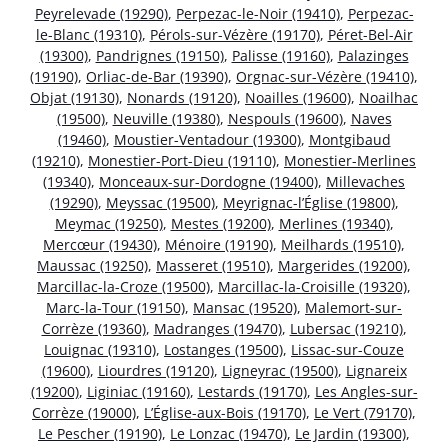
Peyrelevade (19290)
,
Perpezac-le-Noir (19410)
,
Perpezac-
le-Blanc (19310)
,
Pérols-sur-Vézère (19170)
,
Péret-Bel-Air
(19300)
,
Pandrignes (19150)
,
Palisse (19160)
,
Palazinges
(19190)
,
Orliac-de-Bar (19390)
,
Orgnac-sur-Vézère (19410)
,
Objat (19130)
,
Nonards (19120)
,
Noailles (19600)
,
Noailhac
(19500)
,
Neuville (19380)
,
Nespouls (19600)
,
Naves
(19460)
,
Moustier-Ventadour (19300)
,
Montgibaud
(19210)
,
Monestier-Port-Dieu (19110)
,
Monestier-Merlines
(19340)
,
Monceaux-sur-Dordogne (19400)
,
Millevaches
(19290)
,
Meyssac (19500)
,
Meyrignac-l’Église (19800)
,
Meymac (19250)
,
Mestes (19200)
,
Merlines (19340)
,
Mercœur (19430)
,
Ménoire (19190)
,
Meilhards (19510)
,
Maussac (19250)
,
Masseret (19510)
,
Margerides (19200)
,
Marcillac-la-Croze (19500)
,
Marcillac-la-Croisille (19320)
,
Marc-la-Tour (19150)
,
Mansac (19520)
,
Malemort-sur-
Corrèze (19360)
,
Madranges (19470)
,
Lubersac (19210)
,
Louignac (19310)
,
Lostanges (19500)
,
Lissac-sur-Couze
(19600)
,
Liourdres (19120)
,
Ligneyrac (19500)
,
Lignareix
(19200)
,
Liginiac (19160)
,
Lestards (19170)
,
Les Angles-sur-
Corrèze (19000)
,
L’Église-aux-Bois (19170)
,
Le Vert (79170)
,
Le Pescher (19190)
,
Le Lonzac (19470)
,
Le Jardin (19300)
,