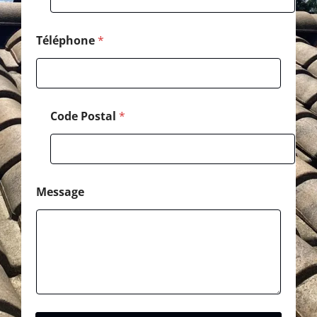
s
a
g
Téléphone
*
e
Code Postal
*
Message