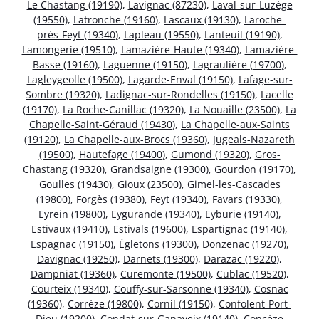
Le Chastang (19190)
,
Lavignac (87230)
,
Laval-sur-Luzège
(19550)
,
Latronche (19160)
,
Lascaux (19130)
,
Laroche-
près-Feyt (19340)
,
Lapleau (19550)
,
Lanteuil (19190)
,
Lamongerie (19510)
,
Lamazière-Haute (19340)
,
Lamazière-
Basse (19160)
,
Laguenne (19150)
,
Lagraulière (19700)
,
Lagleygeolle (19500)
,
Lagarde-Enval (19150)
,
Lafage-sur-
Sombre (19320)
,
Ladignac-sur-Rondelles (19150)
,
Lacelle
(19170)
,
La Roche-Canillac (19320)
,
La Nouaille (23500)
,
La
Chapelle-Saint-Géraud (19430)
,
La Chapelle-aux-Saints
(19120)
,
La Chapelle-aux-Brocs (19360)
,
Jugeals-Nazareth
(19500)
,
Hautefage (19400)
,
Gumond (19320)
,
Gros-
Chastang (19320)
,
Grandsaigne (19300)
,
Gourdon (19170)
,
Goulles (19430)
,
Gioux (23500)
,
Gimel-les-Cascades
(19800)
,
Forgès (19380)
,
Feyt (19340)
,
Favars (19330)
,
Eyrein (19800)
,
Eygurande (19340)
,
Eyburie (19140)
,
Estivaux (19410)
,
Estivals (19600)
,
Espartignac (19140)
,
Espagnac (19150)
,
Égletons (19300)
,
Donzenac (19270)
,
Davignac (19250)
,
Darnets (19300)
,
Darazac (19220)
,
Dampniat (19360)
,
Curemonte (19500)
,
Cublac (19520)
,
Courteix (19340)
,
Couffy-sur-Sarsonne (19340)
,
Cosnac
(19360)
,
Corrèze (19800)
,
Cornil (19150)
,
Confolent-Port-
Dieu (19200)
,
Condat-sur-Ganaveix (19140)
,
Concèze