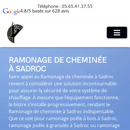
Téléphone :
05.65.41.37.55
4.8/5 basés sur 628 avis
RAMONAGE DE CHEMINÉE
À SADROC
Faire appel au Ramonage de cheminée à Sadroc
revient à considérer une solution incontournable
pour assurer la sécurité de votre système de
chauffage. À mesure que l’équipement fonctionne,
le bistre s’installe progressivement, rendant le
Ramonage de cheminée à Sadroc indispensable.
Que ce soit pour ramonage poêle à bois à Sadroc,
ramonage poêle à granulés à Sadroc ou ramonage