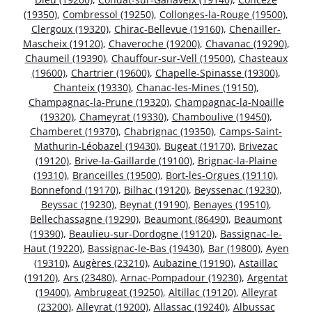
(19350)
,
Combressol (19250)
,
Collonges-la-Rouge (19500)
,
Clergoux (19320)
,
Chirac-Bellevue (19160)
,
Chenailler-
Mascheix (19120)
,
Chaveroche (19200)
,
Chavanac (19290)
,
Chaumeil (19390)
,
Chauffour-sur-Vell (19500)
,
Chasteaux
(19600)
,
Chartrier (19600)
,
Chapelle-Spinasse (19300)
,
Chanteix (19330)
,
Chanac-les-Mines (19150)
,
Champagnac-la-Prune (19320)
,
Champagnac-la-Noaille
(19320)
,
Chameyrat (19330)
,
Chamboulive (19450)
,
Chamberet (19370)
,
Chabrignac (19350)
,
Camps-Saint-
Mathurin-Léobazel (19430)
,
Bugeat (19170)
,
Brivezac
(19120)
,
Brive-la-Gaillarde (19100)
,
Brignac-la-Plaine
(19310)
,
Branceilles (19500)
,
Bort-les-Orgues (19110)
,
Bonnefond (19170)
,
Bilhac (19120)
,
Beyssenac (19230)
,
Beyssac (19230)
,
Beynat (19190)
,
Benayes (19510)
,
Bellechassagne (19290)
,
Beaumont (86490)
,
Beaumont
(19390)
,
Beaulieu-sur-Dordogne (19120)
,
Bassignac-le-
Haut (19220)
,
Bassignac-le-Bas (19430)
,
Bar (19800)
,
Ayen
(19310)
,
Augères (23210)
,
Aubazine (19190)
,
Astaillac
(19120)
,
Ars (23480)
,
Arnac-Pompadour (19230)
,
Argentat
(19400)
,
Ambrugeat (19250)
,
Altillac (19120)
,
Alleyrat
(23200)
,
Alleyrat (19200)
,
Allassac (19240)
,
Albussac