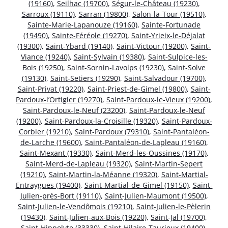
(19160)
,
Seilhac (19700)
,
Ségur-le-Château (19230)
,
Sarroux (19110)
,
Sarran (19800)
,
Salon-la-Tour (19510)
,
Sainte-Marie-Lapanouze (19160)
,
Sainte-Fortunade
(19490)
,
Sainte-Féréole (19270)
,
Saint-Yrieix-le-Déjalat
(19300)
,
Saint-Ybard (19140)
,
Saint-Victour (19200)
,
Saint-
Viance (19240)
,
Saint-Sylvain (19380)
,
Saint-Sulpice-les-
Bois (19250)
,
Saint-Sornin-Lavolps (19230)
,
Saint-Solve
(19130)
,
Saint-Setiers (19290)
,
Saint-Salvadour (19700)
,
Saint-Privat (19220)
,
Saint-Priest-de-Gimel (19800)
,
Saint-
Pardoux-l’Ortigier (19270)
,
Saint-Pardoux-le-Vieux (19200)
,
Saint-Pardoux-le-Neuf (23200)
,
Saint-Pardoux-le-Neuf
(19200)
,
Saint-Pardoux-la-Croisille (19320)
,
Saint-Pardoux-
Corbier (19210)
,
Saint-Pardoux (79310)
,
Saint-Pantaléon-
de-Larche (19600)
,
Saint-Pantaléon-de-Lapleau (19160)
,
Saint-Mexant (19330)
,
Saint-Merd-les-Oussines (19170)
,
Saint-Merd-de-Lapleau (19320)
,
Saint-Martin-Sepert
(19210)
,
Saint-Martin-la-Méanne (19320)
,
Saint-Martial-
Entraygues (19400)
,
Saint-Martial-de-Gimel (19150)
,
Saint-
Julien-près-Bort (19110)
,
Saint-Julien-Maumont (19500)
,
Saint-Julien-le-Vendômois (19210)
,
Saint-Julien-le-Pèlerin
(19430)
,
Saint-Julien-aux-Bois (19220)
,
Saint-Jal (19700)
,
Saint-Hippolyte (33330)
,
Saint-Hilaire-Taurieux (19400)
,