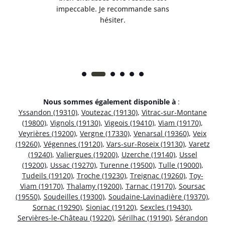
 et
impeccable. Je recommande sans
hésiter.
Nous sommes également disponible à
:
Yssandon (19310)
,
Voutezac (19130)
,
Vitrac-sur-Montane
(19800)
,
Vignols (19130)
,
Vigeois (19410)
,
Viam (19170)
,
Veyrières (19200)
,
Vergne (17330)
,
Venarsal (19360)
,
Veix
(19260)
,
Végennes (19120)
,
Vars-sur-Roseix (19130)
,
Varetz
(19240)
,
Valiergues (19200)
,
Uzerche (19140)
,
Ussel
(19200)
,
Ussac (19270)
,
Turenne (19500)
,
Tulle (19000)
,
Tudeils (19120)
,
Troche (19230)
,
Treignac (19260)
,
Toy-
Viam (19170)
,
Thalamy (19200)
,
Tarnac (19170)
,
Soursac
(19550)
,
Soudeilles (19300)
,
Soudaine-Lavinadière (19370)
,
Sornac (19290)
,
Sioniac (19120)
,
Sexcles (19430)
,
Servières-le-Château (19220)
,
Sérilhac (19190)
,
Sérandon