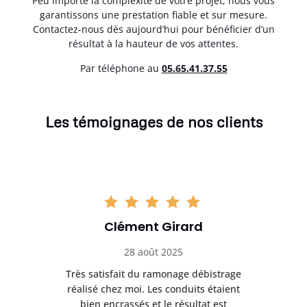
Peu importe la complexité de votre projet, nous vous
garantissons une prestation fiable et sur mesure.
Contactez-nous dès aujourd’hui pour bénéficier d’un
résultat à la hauteur de vos attentes.
Par téléphone au
05.65.41.37.55
Les témoignages de nos clients
Clément Girard
28 août 2025
e
Très satisfait du ramonage débistrage
née.
réalisé chez moi. Les conduits étaient
déb
et
bien encrassés et le résultat est
ret