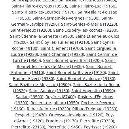
Saint-Hilaire-Peyroux (19560)
,
Saint-Hilaire-Luc (19160)
,
Saint-Hilaire-les-Courbes (19170)
,
Saint-Hilaire-Foissac
(19550)
,
Saint-Germain-les-Vergnes (19330)
,
Saint-
Germain-Lavolps (19290)
,
Saint-Geniez-ô-Merle (19220)
,
Saint-Fréjoux (19200)
,
Saint-Exupéry-les-Roches (19200)
,
Saint-Étienne-la-Geneste (19160)
,
Saint-Étienne-aux-Clos
(19200)
,
Saint-Éloy-les-Tuileries (19210)
,
Saint-Cyr-la-
Roche (19130)
,
Saint-Clément (19700)
,
Saint-Cirgues-la-
Loutre (19220)
,
Saint-Chamant (19380)
,
Saint-Cernin-de-
Larche (19600)
,
Saint-Bonnet-près-Bort (19200)
,
Saint-
Bonnet-les-Tours-de-Merle (19430)
,
Saint-Bonnet-
l’Enfantier (19410)
,
Saint-Bonnet-la-Rivière (19130)
,
Saint-
Bonnet-Elvert (19380)
,
Saint-Bonnet-Avalouze (19150)
,
Saint-Bazile-de-Meyssac (19500)
,
Saint-Bazile-de-la-Roche
(19320)
,
Saint-Aulaire (19130)
,
Saint-Augustin (19390)
,
Saillac (19500)
,
Royères (87400)
,
Rosiers-d’Égletons
(19300)
,
Rosiers-de-Juillac (19350)
,
Roche-le-Peyroux
(19160)
,
Rilhac-Xaintrie (19220)
,
Rilhac-Treignac (19260)
,
Reygade (19430)
,
Queyssac-les-Vignes (19120)
,
Puy-
d’Arnac (19120)
,
Pradines (19170)
,
Pierrefitte (79330)
,
Pierrefitte (23130)
,
Pierrefitte (19450)
,
Peyrissac (19260)
,