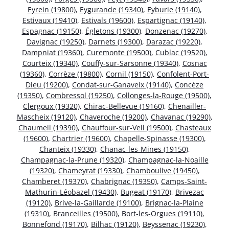
Eyrein (19800)
,
Eygurande (19340)
,
Eyburie (19140)
,
Estivaux (19410)
,
Estivals (19600)
,
Espartignac (19140)
,
Espagnac (19150)
,
Égletons (19300)
,
Donzenac (19270)
,
Davignac (19250)
,
Darnets (19300)
,
Darazac (19220)
,
Dampniat (19360)
,
Curemonte (19500)
,
Cublac (19520)
,
Courteix (19340)
,
Couffy-sur-Sarsonne (19340)
,
Cosnac
(19360)
,
Corrèze (19800)
,
Cornil (19150)
,
Confolent-Port-
Dieu (19200)
,
Condat-sur-Ganaveix (19140)
,
Concèze
(19350)
,
Combressol (19250)
,
Collonges-la-Rouge (19500)
,
Clergoux (19320)
,
Chirac-Bellevue (19160)
,
Chenailler-
Mascheix (19120)
,
Chaveroche (19200)
,
Chavanac (19290)
,
Chaumeil (19390)
,
Chauffour-sur-Vell (19500)
,
Chasteaux
(19600)
,
Chartrier (19600)
,
Chapelle-Spinasse (19300)
,
Chanteix (19330)
,
Chanac-les-Mines (19150)
,
Champagnac-la-Prune (19320)
,
Champagnac-la-Noaille
(19320)
,
Chameyrat (19330)
,
Chamboulive (19450)
,
Chamberet (19370)
,
Chabrignac (19350)
,
Camps-Saint-
Mathurin-Léobazel (19430)
,
Bugeat (19170)
,
Brivezac
(19120)
,
Brive-la-Gaillarde (19100)
,
Brignac-la-Plaine
(19310)
,
Branceilles (19500)
,
Bort-les-Orgues (19110)
,
Bonnefond (19170)
,
Bilhac (19120)
,
Beyssenac (19230)
,