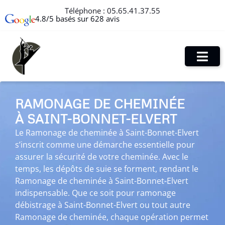
Téléphone :
05.65.41.37.55
4.8/5 basés sur 628 avis
RAMONAGE DE CHEMINÉE
À SAINT-BONNET-ELVERT
Le Ramonage de cheminée à Saint-Bonnet-Elvert
s’inscrit comme une démarche essentielle pour
assurer la sécurité de votre cheminée. Avec le
temps, les dépôts de suie se forment, rendant le
Ramonage de cheminée à Saint-Bonnet-Elvert
indispensable. Que ce soit pour ramonage
débistrage à Saint-Bonnet-Elvert ou tout autre
Ramonage de cheminée, chaque opération permet