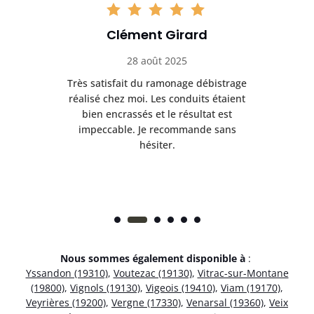
Clément Girard
28 août 2025
e
Très satisfait du ramonage débistrage
née.
réalisé chez moi. Les conduits étaient
déb
et
bien encrassés et le résultat est
ret
 et
impeccable. Je recommande sans
hésiter.
Nous sommes également disponible à
:
Yssandon (19310)
,
Voutezac (19130)
,
Vitrac-sur-Montane
(19800)
,
Vignols (19130)
,
Vigeois (19410)
,
Viam (19170)
,
Veyrières (19200)
,
Vergne (17330)
,
Venarsal (19360)
,
Veix