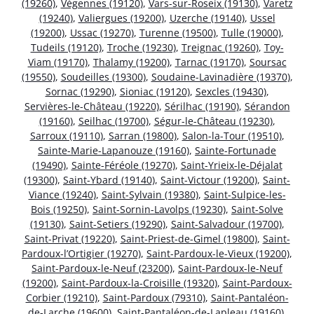
(19260)
,
Végennes (19120)
,
Vars-sur-Roseix (19130)
,
Varetz
(19240)
,
Valiergues (19200)
,
Uzerche (19140)
,
Ussel
(19200)
,
Ussac (19270)
,
Turenne (19500)
,
Tulle (19000)
,
Tudeils (19120)
,
Troche (19230)
,
Treignac (19260)
,
Toy-
Viam (19170)
,
Thalamy (19200)
,
Tarnac (19170)
,
Soursac
(19550)
,
Soudeilles (19300)
,
Soudaine-Lavinadière (19370)
,
Sornac (19290)
,
Sioniac (19120)
,
Sexcles (19430)
,
Servières-le-Château (19220)
,
Sérilhac (19190)
,
Sérandon
(19160)
,
Seilhac (19700)
,
Ségur-le-Château (19230)
,
Sarroux (19110)
,
Sarran (19800)
,
Salon-la-Tour (19510)
,
Sainte-Marie-Lapanouze (19160)
,
Sainte-Fortunade
(19490)
,
Sainte-Féréole (19270)
,
Saint-Yrieix-le-Déjalat
(19300)
,
Saint-Ybard (19140)
,
Saint-Victour (19200)
,
Saint-
Viance (19240)
,
Saint-Sylvain (19380)
,
Saint-Sulpice-les-
Bois (19250)
,
Saint-Sornin-Lavolps (19230)
,
Saint-Solve
(19130)
,
Saint-Setiers (19290)
,
Saint-Salvadour (19700)
,
Saint-Privat (19220)
,
Saint-Priest-de-Gimel (19800)
,
Saint-
Pardoux-l’Ortigier (19270)
,
Saint-Pardoux-le-Vieux (19200)
,
Saint-Pardoux-le-Neuf (23200)
,
Saint-Pardoux-le-Neuf
(19200)
,
Saint-Pardoux-la-Croisille (19320)
,
Saint-Pardoux-
Corbier (19210)
,
Saint-Pardoux (79310)
,
Saint-Pantaléon-
de-Larche (19600)
,
Saint-Pantaléon-de-Lapleau (19160)
,