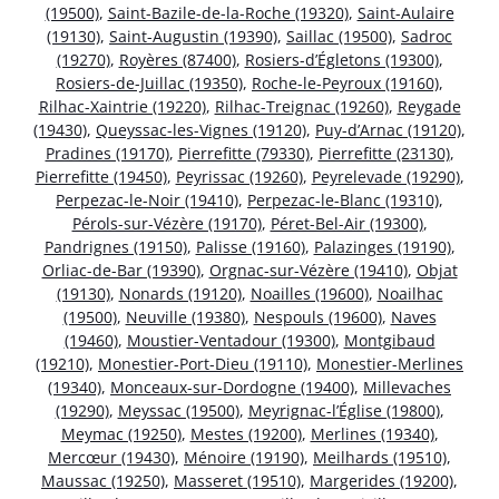
(19500)
,
Saint-Bazile-de-la-Roche (19320)
,
Saint-Aulaire
(19130)
,
Saint-Augustin (19390)
,
Saillac (19500)
,
Sadroc
(19270)
,
Royères (87400)
,
Rosiers-d’Égletons (19300)
,
Rosiers-de-Juillac (19350)
,
Roche-le-Peyroux (19160)
,
Rilhac-Xaintrie (19220)
,
Rilhac-Treignac (19260)
,
Reygade
(19430)
,
Queyssac-les-Vignes (19120)
,
Puy-d’Arnac (19120)
,
Pradines (19170)
,
Pierrefitte (79330)
,
Pierrefitte (23130)
,
Pierrefitte (19450)
,
Peyrissac (19260)
,
Peyrelevade (19290)
,
Perpezac-le-Noir (19410)
,
Perpezac-le-Blanc (19310)
,
Pérols-sur-Vézère (19170)
,
Péret-Bel-Air (19300)
,
Pandrignes (19150)
,
Palisse (19160)
,
Palazinges (19190)
,
Orliac-de-Bar (19390)
,
Orgnac-sur-Vézère (19410)
,
Objat
(19130)
,
Nonards (19120)
,
Noailles (19600)
,
Noailhac
(19500)
,
Neuville (19380)
,
Nespouls (19600)
,
Naves
(19460)
,
Moustier-Ventadour (19300)
,
Montgibaud
(19210)
,
Monestier-Port-Dieu (19110)
,
Monestier-Merlines
(19340)
,
Monceaux-sur-Dordogne (19400)
,
Millevaches
(19290)
,
Meyssac (19500)
,
Meyrignac-l’Église (19800)
,
Meymac (19250)
,
Mestes (19200)
,
Merlines (19340)
,
Mercœur (19430)
,
Ménoire (19190)
,
Meilhards (19510)
,
Maussac (19250)
,
Masseret (19510)
,
Margerides (19200)
,