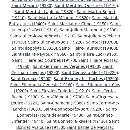
Saint-Mexant (19330)
,
Saint-Merd-les-Oussines (19170)
,
Saint-Merd-de-Lapleau (19320)
,
Saint-Martin-Sepert
(19210)
,
Saint-Martin-la-Méanne (19320)
,
Saint-Martial-
Entraygues (19400)
,
Saint-Martial-de-Gimel (19150)
,
Saint-
Julien-près-Bort (19110)
,
Saint-Julien-Maumont (19500)
,
Saint-Julien-le-Vendômois (19210)
,
Saint-Julien-le-Pèlerin
(19430)
,
Saint-Julien-aux-Bois (19220)
,
Saint-Jal (19700)
,
Saint-Hippolyte (33330)
,
Saint-Hilaire-Taurieux (19400)
,
Saint-Hilaire-Peyroux (19560)
,
Saint-Hilaire-Luc (19160)
,
Saint-Hilaire-les-Courbes (19170)
,
Saint-Hilaire-Foissac
(19550)
,
Saint-Germain-les-Vergnes (19330)
,
Saint-
Germain-Lavolps (19290)
,
Saint-Geniez-ô-Merle (19220)
,
Saint-Fréjoux (19200)
,
Saint-Exupéry-les-Roches (19200)
,
Saint-Étienne-la-Geneste (19160)
,
Saint-Étienne-aux-Clos
(19200)
,
Saint-Éloy-les-Tuileries (19210)
,
Saint-Cyr-la-
Roche (19130)
,
Saint-Clément (19700)
,
Saint-Cirgues-la-
Loutre (19220)
,
Saint-Chamant (19380)
,
Saint-Cernin-de-
Larche (19600)
,
Saint-Bonnet-près-Bort (19200)
,
Saint-
Bonnet-les-Tours-de-Merle (19430)
,
Saint-Bonnet-
l’Enfantier (19410)
,
Saint-Bonnet-la-Rivière (19130)
,
Saint-
Bonnet-Avalouze (19150)
,
Saint-Bazile-de-Meyssac