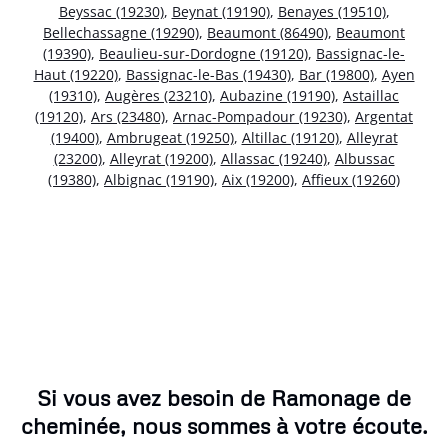
Beyssac (19230)
,
Beynat (19190)
,
Benayes (19510)
,
Bellechassagne (19290)
,
Beaumont (86490)
,
Beaumont
(19390)
,
Beaulieu-sur-Dordogne (19120)
,
Bassignac-le-
Haut (19220)
,
Bassignac-le-Bas (19430)
,
Bar (19800)
,
Ayen
(19310)
,
Augères (23210)
,
Aubazine (19190)
,
Astaillac
(19120)
,
Ars (23480)
,
Arnac-Pompadour (19230)
,
Argentat
(19400)
,
Ambrugeat (19250)
,
Altillac (19120)
,
Alleyrat
(23200)
,
Alleyrat (19200)
,
Allassac (19240)
,
Albussac
(19380)
,
Albignac (19190)
,
Aix (19200)
,
Affieux (19260)
Si vous avez besoin de Ramonage de
cheminée, nous sommes à votre écoute.