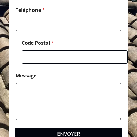
l
M
Téléphone
*
e
s
s
a
g
Code Postal
*
e
Message
ENVOYER