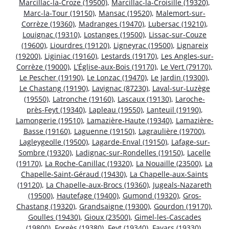
Marcillac-la-Croze (19500)
,
Marcillac-la-Croisille (19320)
,
Marc-la-Tour (19150)
,
Mansac (19520)
,
Malemort-sur-
Corrèze (19360)
,
Madranges (19470)
,
Lubersac (19210)
,
Louignac (19310)
,
Lostanges (19500)
,
Lissac-sur-Couze
(19600)
,
Liourdres (19120)
,
Ligneyrac (19500)
,
Lignareix
(19200)
,
Liginiac (19160)
,
Lestards (19170)
,
Les Angles-sur-
Corrèze (19000)
,
L’Église-aux-Bois (19170)
,
Le Vert (79170)
,
Le Pescher (19190)
,
Le Lonzac (19470)
,
Le Jardin (19300)
,
Le Chastang (19190)
,
Lavignac (87230)
,
Laval-sur-Luzège
(19550)
,
Latronche (19160)
,
Lascaux (19130)
,
Laroche-
près-Feyt (19340)
,
Lapleau (19550)
,
Lanteuil (19190)
,
Lamongerie (19510)
,
Lamazière-Haute (19340)
,
Lamazière-
Basse (19160)
,
Laguenne (19150)
,
Lagraulière (19700)
,
Lagleygeolle (19500)
,
Lagarde-Enval (19150)
,
Lafage-sur-
Sombre (19320)
,
Ladignac-sur-Rondelles (19150)
,
Lacelle
(19170)
,
La Roche-Canillac (19320)
,
La Nouaille (23500)
,
La
Chapelle-Saint-Géraud (19430)
,
La Chapelle-aux-Saints
(19120)
,
La Chapelle-aux-Brocs (19360)
,
Jugeals-Nazareth
(19500)
,
Hautefage (19400)
,
Gumond (19320)
,
Gros-
Chastang (19320)
,
Grandsaigne (19300)
,
Gourdon (19170)
,
Goulles (19430)
,
Gioux (23500)
,
Gimel-les-Cascades
(19800)
,
Forgès (19380)
,
Feyt (19340)
,
Favars (19330)
,