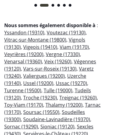
Nous sommes également disponible à
:
Yssandon (19310)
,
Voutezac (19130)
,
Vitrac-sur-Montane (19800)
,
Vignols
(19130)
,
Vigeois (19410)
,
Viam (19170)
,
Veyrières (19200)
,
Vergne (17330)
,
Venarsal (19360)
,
Veix (19260)
,
Végennes
(19120)
,
Vars-sur-Roseix (19130)
,
Varetz
(19240)
,
Valiergues (19200)
,
Uzerche
(19140)
,
Ussel (19200)
,
Ussac (19270)
,
Turenne (19500)
,
Tulle (19000)
,
Tudeils
(19120)
,
Troche (19230)
,
Treignac (19260)
,
Toy-Viam (19170)
,
Thalamy (19200)
,
Tarnac
(19170)
,
Soursac (19550)
,
Soudeilles
(19300)
,
Soudaine-Lavinadière (19370)
,
Sornac (19290)
,
Sioniac (19120)
,
Sexcles
(19430)
,
Servières-le-Château (19220)
,