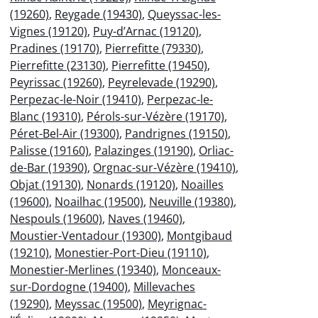
(19260)
,
Reygade (19430)
,
Queyssac-les-
Vignes (19120)
,
Puy-d’Arnac (19120)
,
Pradines (19170)
,
Pierrefitte (79330)
,
Pierrefitte (23130)
,
Pierrefitte (19450)
,
Peyrissac (19260)
,
Peyrelevade (19290)
,
Perpezac-le-Noir (19410)
,
Perpezac-le-
Blanc (19310)
,
Pérols-sur-Vézère (19170)
,
Péret-Bel-Air (19300)
,
Pandrignes (19150)
,
Palisse (19160)
,
Palazinges (19190)
,
Orliac-
de-Bar (19390)
,
Orgnac-sur-Vézère (19410)
,
Objat (19130)
,
Nonards (19120)
,
Noailles
(19600)
,
Noailhac (19500)
,
Neuville (19380)
,
Nespouls (19600)
,
Naves (19460)
,
Moustier-Ventadour (19300)
,
Montgibaud
(19210)
,
Monestier-Port-Dieu (19110)
,
Monestier-Merlines (19340)
,
Monceaux-
sur-Dordogne (19400)
,
Millevaches
(19290)
,
Meyssac (19500)
,
Meyrignac-