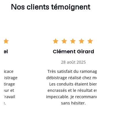
Nos clients témoignent
Clément Girard
Romai
28 août 2025
05 se
Très satisfait du ramonage
Excelle
débistrage réalisé chez moi.
ramonag
Les conduits étaient bien
L’interven
encrassés et le résultat est
retrouve
impeccable. Je recommande
fonctionne
sans hésiter.
Rien