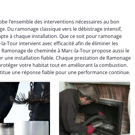
be l’ensemble des interventions nécessaires au bon
. Du ramonage classique vers le débistrage intensif,
te à chaque installation. Que ce soit pour ramonage
-Tour intervient avec efficacité afin de éliminer les
e. Ramonage de cheminée à Marc-la-Tour propose aussi le
colas Perrin
Yannick Morel
r une installation fiable. Chaque prestation de Ramonage
protéger votre habitat tout en améliorant la combustion.
2 janvier 2026
12 juillet 2025
itue une réponse fiable pour une performance continue.
ntion rapide et très
Intervention très efficace
 pour le ramonage
pour le ramonage débistrage
age. On sent tout de
de ma cheminée. Le tirage
 différence au niveau
est nettement meilleur et
age. Très satisfait.
plus aucune odeur. Travail
propre et rapide.