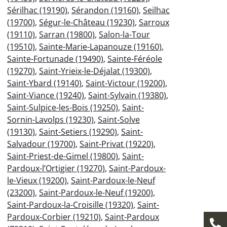
Sérilhac (19190)
,
Sérandon (19160)
,
Seilhac
(19700)
,
Ségur-le-Château (19230)
,
Sarroux
(19110)
,
Sarran (19800)
,
Salon-la-Tour
(19510)
,
Sainte-Marie-Lapanouze (19160)
,
Sainte-Fortunade (19490)
,
Sainte-Féréole
(19270)
,
Saint-Yrieix-le-Déjalat (19300)
,
Saint-Ybard (19140)
,
Saint-Victour (19200)
,
Saint-Viance (19240)
,
Saint-Sylvain (19380)
,
Saint-Sulpice-les-Bois (19250)
,
Saint-
Sornin-Lavolps (19230)
,
Saint-Solve
(19130)
,
Saint-Setiers (19290)
,
Saint-
Salvadour (19700)
,
Saint-Privat (19220)
,
Saint-Priest-de-Gimel (19800)
,
Saint-
Pardoux-l’Ortigier (19270)
,
Saint-Pardoux-
le-Vieux (19200)
,
Saint-Pardoux-le-Neuf
(23200)
,
Saint-Pardoux-le-Neuf (19200)
,
Saint-Pardoux-la-Croisille (19320)
,
Saint-
Pardoux-Corbier (19210)
,
Saint-Pardoux