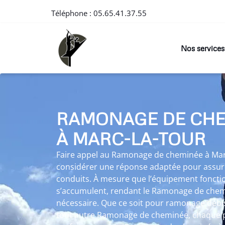
Téléphone :
05.65.41.37.55
Nos services
RAMONAGE DE CH
À MARC-LA-TOUR
Faire appel au Ramonage de cheminée à Marc
considérer une réponse adaptée pour assure
conduits. À mesure que l’équipement fonctio
s’accumulent, rendant le Ramonage de chem
nécessaire. Que ce soit pour ramonage débi
tout autre Ramonage de cheminée, chaque pa