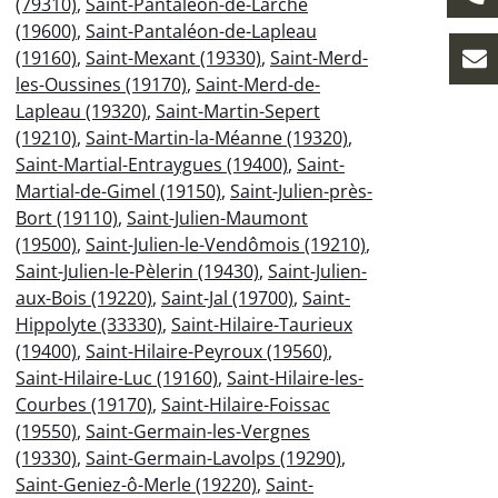
(79310)
,
Saint-Pantaléon-de-Larche
(19600)
,
Saint-Pantaléon-de-Lapleau
(19160)
,
Saint-Mexant (19330)
,
Saint-Merd-
les-Oussines (19170)
,
Saint-Merd-de-
Lapleau (19320)
,
Saint-Martin-Sepert
(19210)
,
Saint-Martin-la-Méanne (19320)
,
Saint-Martial-Entraygues (19400)
,
Saint-
Martial-de-Gimel (19150)
,
Saint-Julien-près-
Bort (19110)
,
Saint-Julien-Maumont
(19500)
,
Saint-Julien-le-Vendômois (19210)
,
Saint-Julien-le-Pèlerin (19430)
,
Saint-Julien-
aux-Bois (19220)
,
Saint-Jal (19700)
,
Saint-
Hippolyte (33330)
,
Saint-Hilaire-Taurieux
(19400)
,
Saint-Hilaire-Peyroux (19560)
,
Saint-Hilaire-Luc (19160)
,
Saint-Hilaire-les-
Courbes (19170)
,
Saint-Hilaire-Foissac
(19550)
,
Saint-Germain-les-Vergnes
(19330)
,
Saint-Germain-Lavolps (19290)
,
Saint-Geniez-ô-Merle (19220)
,
Saint-