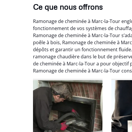
Ce que nous offrons
Ramonage de cheminée à Marc-la-Tour englo
fonctionnement de vos systèmes de chauffage
Ramonage de cheminée à Marc-la-Tour s’adap
poêle à bois, Ramonage de cheminée à Marc-la
dépôts et garantir un fonctionnement fluid
Ni
ramonage chaudière dans le but de préserve
de cheminée à Marc-la-Tour a pour objectif 
2
Ramonage de cheminée à Marc-la-Tour const
Interve
propre
débistr
suite la
du tir