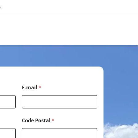
s
E-mail
*
Code Postal
*