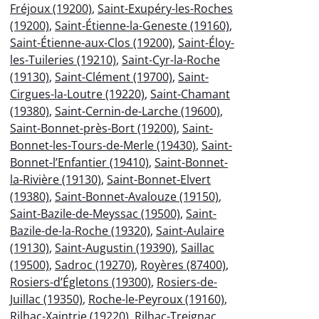
Fréjoux (19200)
,
Saint-Exupéry-les-Roches
(19200)
,
Saint-Étienne-la-Geneste (19160)
,
Saint-Étienne-aux-Clos (19200)
,
Saint-Éloy-
les-Tuileries (19210)
,
Saint-Cyr-la-Roche
(19130)
,
Saint-Clément (19700)
,
Saint-
Cirgues-la-Loutre (19220)
,
Saint-Chamant
(19380)
,
Saint-Cernin-de-Larche (19600)
,
Saint-Bonnet-près-Bort (19200)
,
Saint-
Bonnet-les-Tours-de-Merle (19430)
,
Saint-
Bonnet-l’Enfantier (19410)
,
Saint-Bonnet-
la-Rivière (19130)
,
Saint-Bonnet-Elvert
(19380)
,
Saint-Bonnet-Avalouze (19150)
,
Saint-Bazile-de-Meyssac (19500)
,
Saint-
Bazile-de-la-Roche (19320)
,
Saint-Aulaire
(19130)
,
Saint-Augustin (19390)
,
Saillac
(19500)
,
Sadroc (19270)
,
Royères (87400)
,
Rosiers-d’Égletons (19300)
,
Rosiers-de-
Juillac (19350)
,
Roche-le-Peyroux (19160)
,
Rilhac-Xaintrie (19220)
,
Rilhac-Treignac